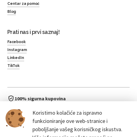
Centar za pomoć
Blog
Prati nas i prvi saznaj!
Facebook
Instagram
LinkedIn
TikTok
100% sigurna kupovina
brzo i jednostavno
Koristimo kolačiće za ispravno
bez čekanja u redu
funkcioniranje ove web-stranice i
poboljšanje vašeg korisničkog iskustva.