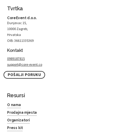
Tvrtka
CoreEvent d.o.o.
Dunjevac 15,
10000 Zagreb,
Hrvatska
OIB: 36611335369
Kontakt
0989187815
support@core-event.co
POŠALJI PORUKU
Resursi
O nama
Prodajna mjesta
Organizatori
Press kit