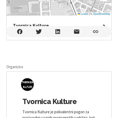
Leaflet
|
©
OpenStreetMap
Tvornica Kulture
Tvornica Kulture , Zagreb
Organizira
Tvornica Kulture
Tvornica Kulture je polivalentni pogon za
proizvodnju raznih programskih sadržaja, koji