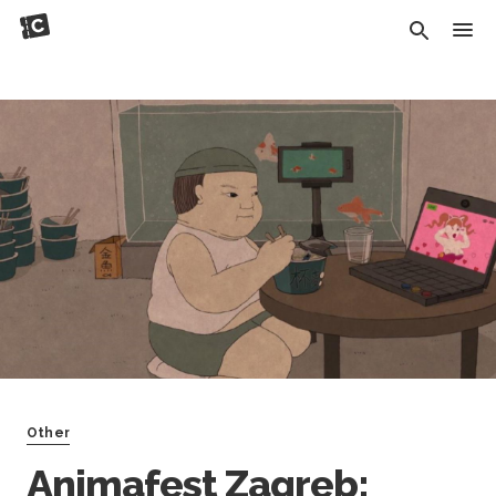
Other
Animafest Zagreb: