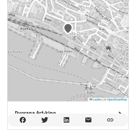
Leaflet
|
©
OpenStreetMap
Dvorana Art-kino
Dvorana Art-kino , Rijeka