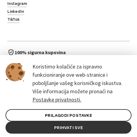
Instagram
LinkedIn
TikTok
100% sigurna kupovina
brzo i jednostavno
Koristimo kolačiće za ispravno
bez čekanja u redu
funkcioniranje ove web-stranice i
poboljšanje vašeg korisničkog iskustva.
Više informacija možete pronaći na
Postavke privatnosti.
PRILAGODI POSTAVKE
Opći uvjeti ugovora za kupce
Pravila zaštite osobnih podataka
PRIHVATI SVE
© 2026. CoreEvent