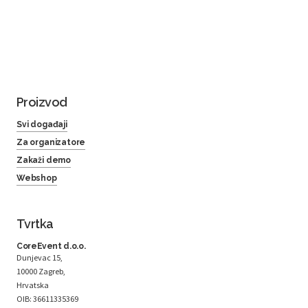
Proizvod
Svi događaji
Za organizatore
Zakaži demo
Webshop
Tvrtka
CoreEvent d.o.o.
Dunjevac 15,
10000 Zagreb,
Hrvatska
OIB: 36611335369