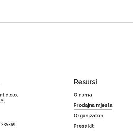
a
Resursi
t d.o.o.
O nama
15,
Prodajna mjesta
Organizatori
1335369
Press kit