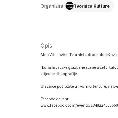
Organizira
Tvornica Kulture
Opis
Alen Vitasović u Tvornici kulture obilježav
Ikona hrvatske glazbene scene u četvrtak, 1
vrijedne diskografije.
Ulaznice potražite u Tvornici kulture, na s
Facebook event:
www.facebook.com/events/184822450566