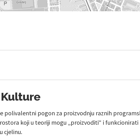
 Kulture
je polivalentni pogon za proizvodnju raznih programskih
ostora koji u teoriji mogu „proizvoditi“ i funkcionirat
u cjelinu.