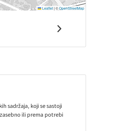
Leaflet
|
©
OpenStreetMap
 sadržaja, koji se sastoji
i zasebno ili prema potrebi