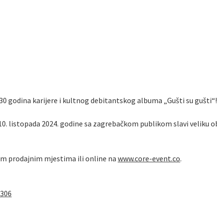
a 30 godina karijere i kultnog debitantskog albuma „Gušti su gušti“!
0. listopada 2024. godine sa zagrebačkom publikom slavi veliku obl
vim prodajnim mjestima ili online na
www.core-event.co
.
0306