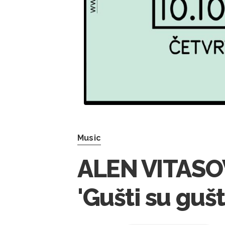
Music
ALEN VITASOV
'Gušti su gušt