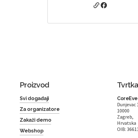
Proizvod
Tvrtk
Svi događaji
CoreEven
Dunjevac 
Za organizatore
10000
Zagreb,
Zakaži demo
Hrvatska
OIB: 3661
Webshop