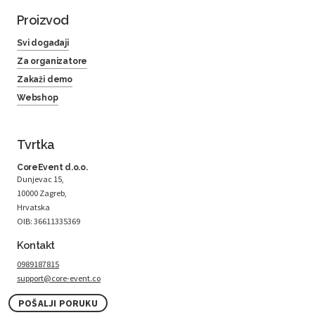
Proizvod
Svi događaji
Za organizatore
Zakaži demo
Webshop
Tvrtka
CoreEvent d.o.o.
Dunjevac 15,
10000 Zagreb,
Hrvatska
OIB: 36611335369
Kontakt
0989187815
support@core-event.co
POŠALJI PORUKU