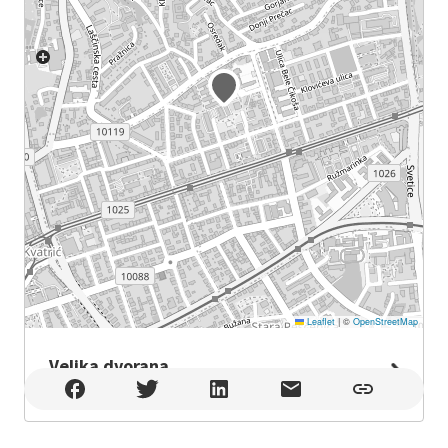
Leaflet
|
©
OpenStreetMap
Velika dvorana
Velika dvorana , Zagreb