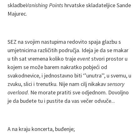
skladbe
Vanishing Points
hrvatske skladateljice Sande
Majurec.
SEZ na svojim nastupima redovito spaja glazbu s
umjetnicima različitih područja. Ideja je da se makar
u tih sat vremena koliko traje
event
stvori prostor u
kojem se može barem nakratko pobjeći od
svakodnevice, i jednostavno biti ‘’unutra’’, u svemu, u
zvuku, slici i trenutku. Nije nam cilj nikakav
sensory
overload
. Ne morate pratiti sve odjednom. Dovoljno
je da budete tu i pustite da vas večer odvuče...
A na kraju koncerta, buđenje;