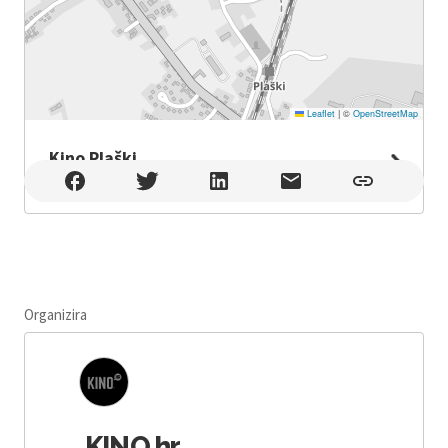
Leaflet
|
©
OpenStreetMap
Kino Plaški
Kino Plaški , Plaški
Organizira
KINO.hr