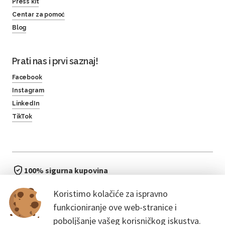
Press kit
Centar za pomoć
Blog
Prati nas i prvi saznaj!
Facebook
Instagram
LinkedIn
TikTok
100% sigurna kupovina
brzo i jednostavno
Koristimo kolačiće za ispravno
bez čekanja u redu
funkcioniranje ove web-stranice i
poboljšanje vašeg korisničkog iskustva.