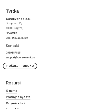
Tvrtka
CoreEvent d.o.o.
Dunjevac 15,
10000 Zagreb,
Hrvatska
OIB: 36611335369
Kontakt
0989187815
support@core-event.co
POŠALJI PORUKU
Resursi
O nama
Prodajna mjesta
Organizatori