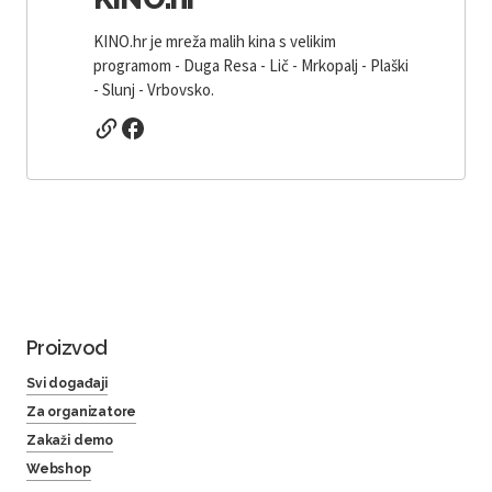
KINO.hr je mreža malih kina s velikim
programom - Duga Resa - Lič - Mrkopalj - Plaški
- Slunj - Vrbovsko.
Proizvod
Svi događaji
Za organizatore
Zakaži demo
Webshop