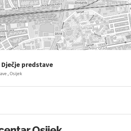
 Dječje predstave
ve , Osijek
centar Osijek