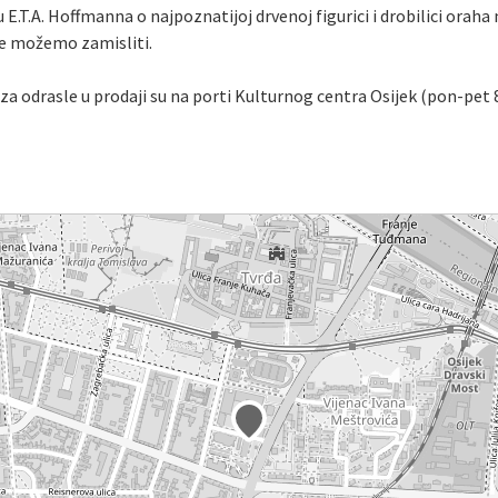
.T.A. Hoffmanna o najpoznatijoj drvenoj figurici i drobilici oraha na
a ne možemo zamisliti.
a za odrasle u prodaji su na porti Kulturnog centra Osijek (pon-pet 