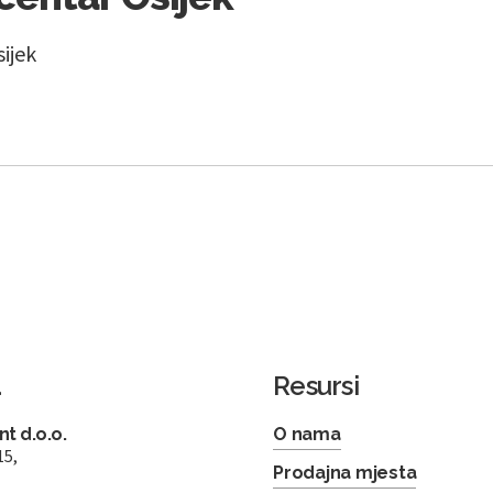
sijek
a
Resursi
t d.o.o.
O nama
15,
Prodajna mjesta