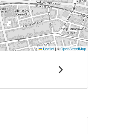
Leaflet
|
©
OpenStreetMap