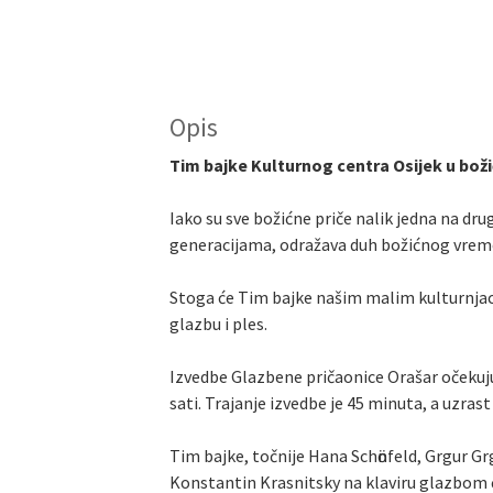
Opis
Tim bajke Kulturnog centra Osijek u bož
Iako su sve božićne priče nalik jedna na dru
generacijama, odražava duh božićnog vremena
Stoga će Tim bajke našim malim kulturnjacim
glazbu i ples.
Izvedbe Glazbene pričaonice Orašar očekuju v
sati. Trajanje izvedbe je 45 minuta, a uzrast 
Tim bajke, točnije Hana Schӧnfeld, Grgur Gr
Konstantin Krasnitsky na klaviru glazbom će