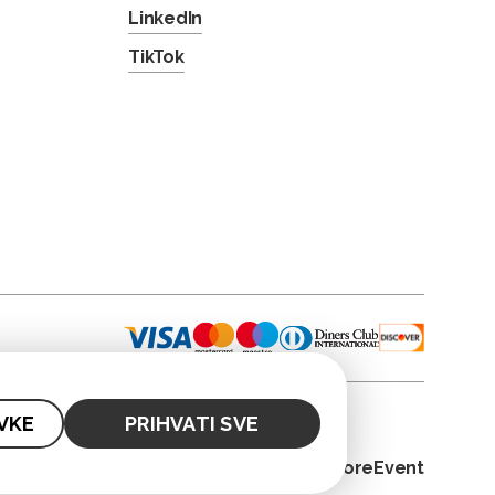
LinkedIn
TikTok
VKE
PRIHVATI SVE
© 2026. CoreEvent