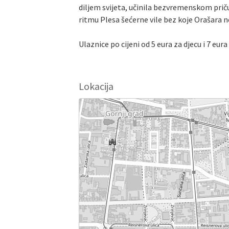
diljem svijeta, učinila bezvremenskom priču E
ritmu Plesa šećerne vile bez koje Orašar
Ulaznice po cijeni od 5 eura za djecu i 7 eur
Lokacija