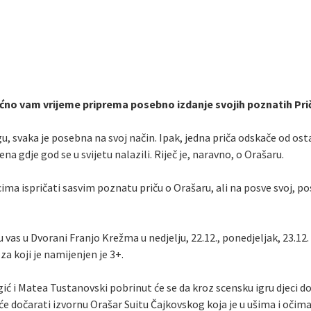
ićno vam vrijeme priprema posebno izdanje svojih poznatih Pri
gu, svaka je posebna na svoj način. Ipak, jedna priča odskače od ost
 gdje god se u svijetu nalazili. Riječ je, naravno, o Orašaru.
a ispričati sasvim poznatu priču o Orašaru, ali na posve svoj, po
as u Dvorani Franjo Krežma u nedjelju, 22.12., ponedjeljak, 23.12. 
za koji je namijenjen je 3+.
gić i Matea Tustanovski pobrinut će se da kroz scensku igru djeci d
 dočarati izvornu Orašar Suitu Čajkovskog koja je u ušima i očima, 