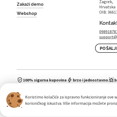
Zagreb,
Zakaži demo
Hrvatska
OIB: 3661
Webshop
Kontak
09891878
support@
POŠALJ
100% sigurna kupovina
brzo i jednostavno
b
Koristimo kolačiće za ispravno funkcioniranje ove w
korisničkog iskustva. Više informacija možete pron
Opći uvje