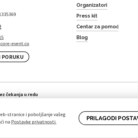
Organizatori
1335369
Press kit
t
Centar za pomoć
15
Blog
core-event.co
I PORUKU
ez čekanja u redu
eb-stranice i poboljšanje vašeg
PRILAGODI POSTA
aći na
Postavke privatnosti.
ti ugovora za kupce
Pravila zaštite osobnih podataka