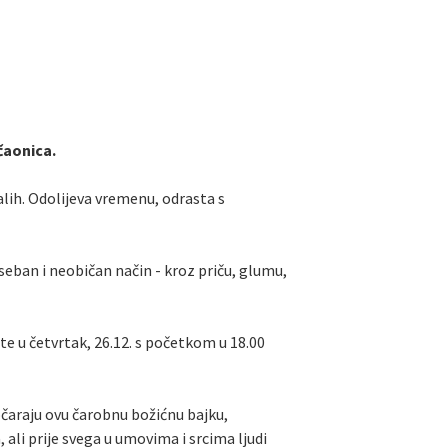
čaonica.
alih. Odolijeva vremenu, odrasta s
seban i neobičan način - kroz priču, glumu,
te u četvrtak, 26.12. s početkom u 18.00
očaraju ovu čarobnu božićnu bajku,
ali prije svega u umovima i srcima ljudi