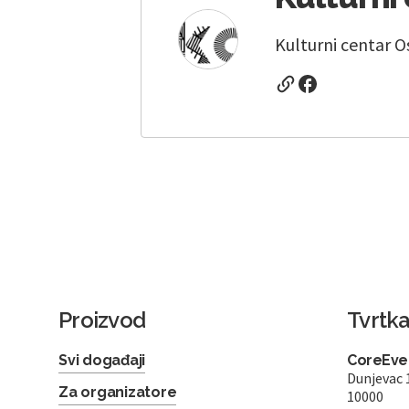
Kulturni centar O
Proizvod
Tvrtk
Svi događaji
CoreEven
Dunjevac 
Za organizatore
10000