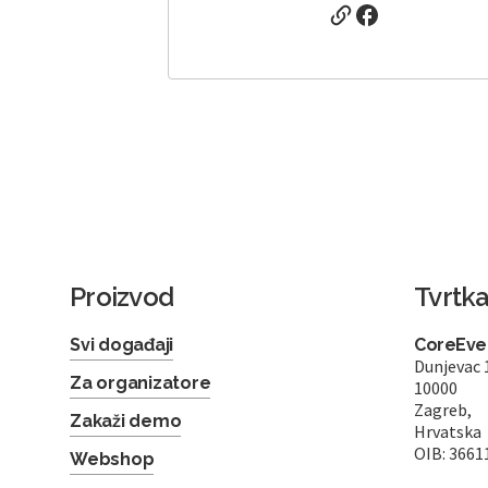
Proizvod
Tvrtk
Svi događaji
CoreEven
Dunjevac 
Za organizatore
10000
Zagreb,
Zakaži demo
Hrvatska
OIB: 3661
Webshop