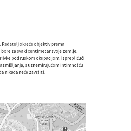
. Redatelj okreće objektiv prema
 bore za svaki centimetar svoje zemlje.
driivke pod ruskom okupacijom. Ispreplićući
razmišljanja, s uznemirujućom intimnošću
da nikada neće završiti.