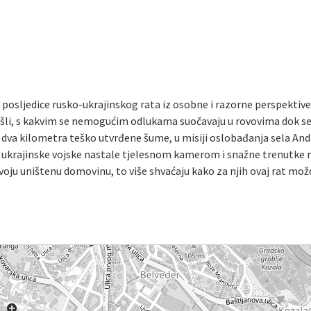
osljedice rusko-ukrajinskog rata iz osobne i razorne perspektive
došli, s kakvim se nemogućim odlukama suočavaju u rovovima dok se
e dva kilometra teško utvrđene šume, u misiji oslobađanja sela An
 ukrajinske vojske nastale tjelesnom kamerom i snažne trenutke 
svoju uništenu domovinu, to više shvaćaju kako za njih ovaj rat mož