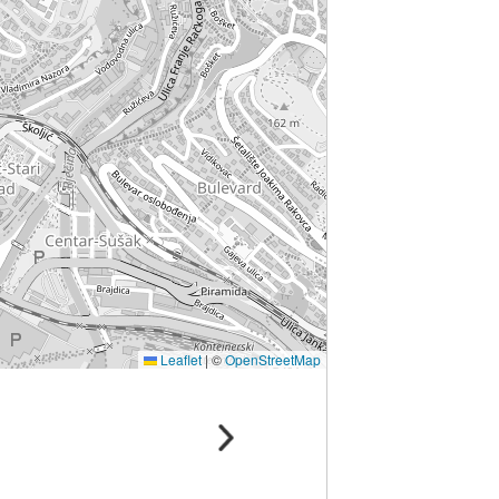
Leaflet
|
©
OpenStreetMap