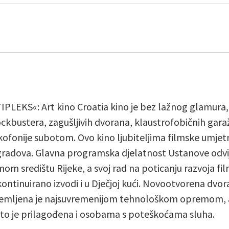
PLEKS«: Art kino Croatia kino je bez lažnog glamura,
ockbustera, zagušljivih dvorana, klaustrofobičnih gara
ofonije subotom. Ovo kino ljubiteljima filmske umjetn
gradova. Glavna programska djelatnost Ustanove odvija
om središtu Rijeke, a svoj rad na poticanju razvoja fil
kontinuirano izvodi i u Dječjoj kući. Novootvorena dvor
emljena je najsuvremenijom tehnološkom opremom, a
što je prilagođena i osobama s poteškoćama sluha.