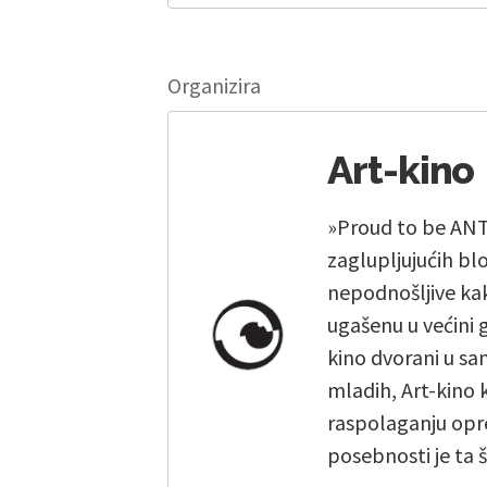
Organizira
Art-kino
»Proud to be ANTI
zaglupljujućih bl
nepodnošljive kak
ugašenu u većini 
kino dvorani u sam
mladih, Art-kino 
raspolaganju opr
posebnosti je ta 