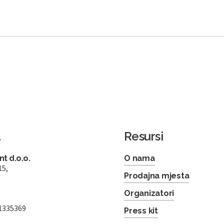
a
Resursi
t d.o.o.
O nama
15,
Prodajna mjesta
Organizatori
1335369
Press kit