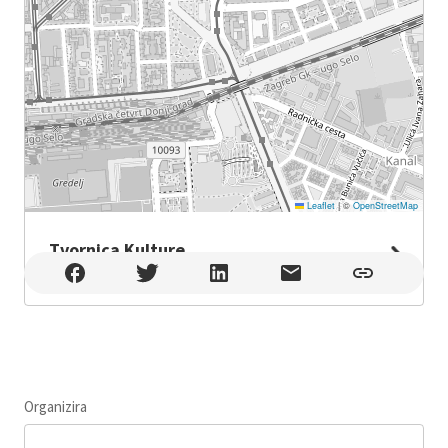
Leaflet
|
©
OpenStreetMap
Tvornica Kulture
Tvornica Kulture , Zagreb
Organizira