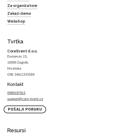
Za organizatore
Zakaži demo
Webshop
Tvrtka
CoreEvent d.o.o.
Dunjevac 15,
10000 Zagreb,
Hrvatska
OIB: 36611335369
Kontakt
0989187815
support@core-event.co
POŠALJI PORUKU
Resursi