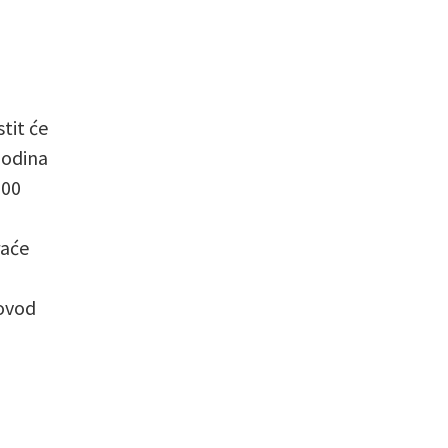
tit će
godina
000
raće
rovod