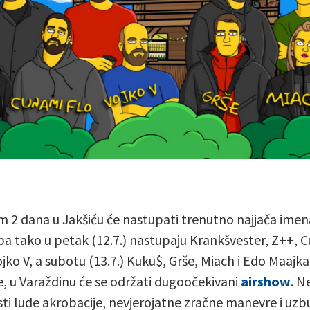
m 2 dana u Jakšiću će nastupati trenutno najjača imen
 pa tako u petak (12.7.) nastupaju Krankšvester, Z++, 
ojko V, a subotu (13.7.) Kuku$, Grše, Miach i Edo Maajka.
e, u Varaždinu će se održati dugoočekivani
airshow
. N
ti lude akrobacije, nevjerojatne zračne manevre i uzbu