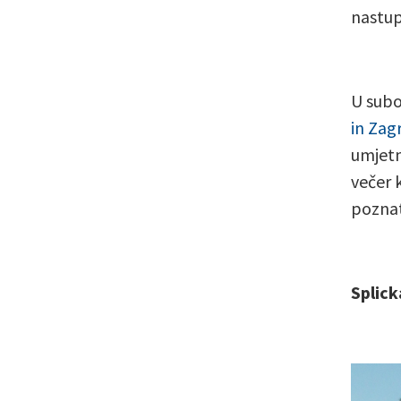
nastupe
U subo
in Zag
umjetn
večer 
poznat
Splick