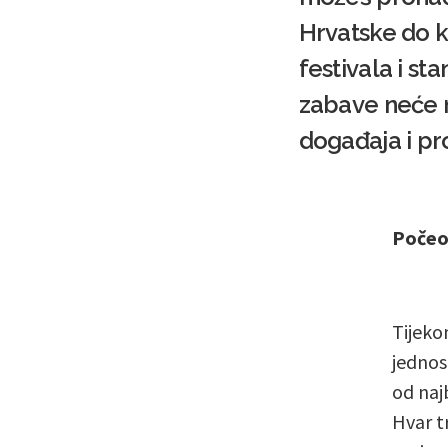
Hrvatske do kr
festivala i s
zabave neće n
događaja i pr
Počeo 
Tijeko
jednos
od naj
Hvar t