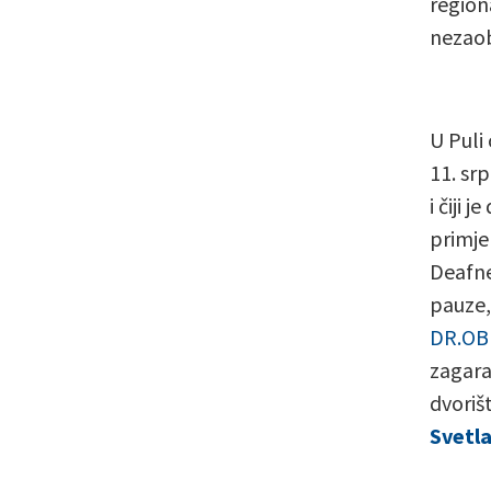
region
nezaob
U Puli
11. sr
i čiji
primje
Deafne
pauze,
DR.OB
zagara
dvoriš
Svetla