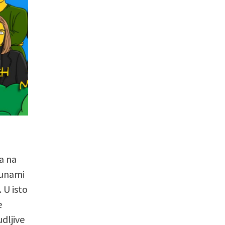
a na
Cunami
 U isto
e
dljive