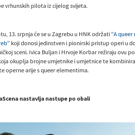
 vrhunskih pilota iz cijelog svijeta.
tu, 13. srpnja će se u Zagrebu u HNK održati
“A queer 
reb”
koji donosi jedinstven i pionirski pristup operi u 
ičkoj sceni. Ivica Buljan i Hrvoje Korbar režiraju ovu 
koja okuplja brojne umjetnike i umjetnice te kombinir
e operne arije s queer elementima.
aScena nastavlja nastupe po obali