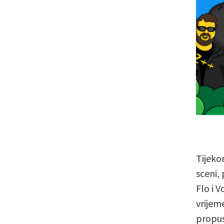
Tijeko
sceni,
Flo i V
vrijem
propus