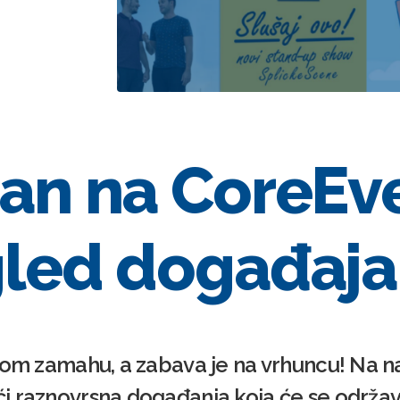
an na CoreEv
led događaja
nom zamahu, a zabava je na vrhuncu! Na na
 raznovrsna događanja koja će se održava