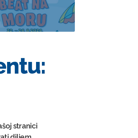
entu:
šoj stranici
ti diljem