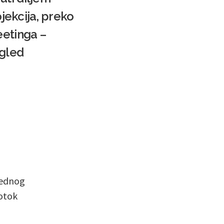
ojekcija, preko
eetinga –
egled
jednog
 otok