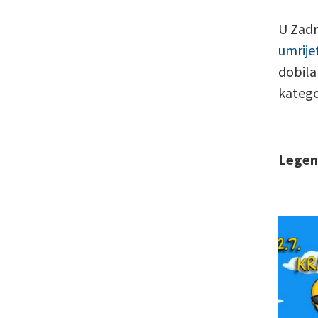
U Zadr
umrijet
dobila
katego
Legend