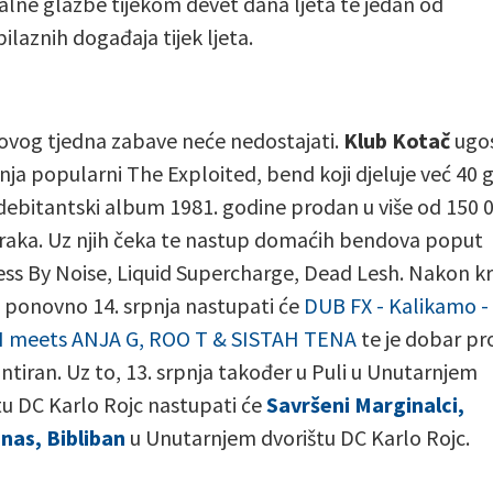
alne glazbe tijekom devet dana ljeta te jedan od
ilaznih događaja tijek ljeta.
 ovog tjedna zabave neće nedostajati.
Klub Kotač
ugos
pnja popularni The Exploited, bend koji djeluje već 40 
 je debitantski album 1981. godine prodan u više od 150 
raka. Uz njih čeka te nastup domaćih bendova poput
ss By Noise, Liquid Supercharge, Dead Lesh. Nakon k
 ponovno 14. srpnja nastupati će
DUB FX - Kalikamo -
I meets ANJA G, ROO T & SISTAH TENA
te je dobar p
ntiran. Uz to, 13. srpnja također u Puli u Unutarnjem
tu DC Karlo Rojc nastupati će
Savršeni Marginalci,
nas, Bibliban
u Unutarnjem dvorištu DC Karlo Rojc.