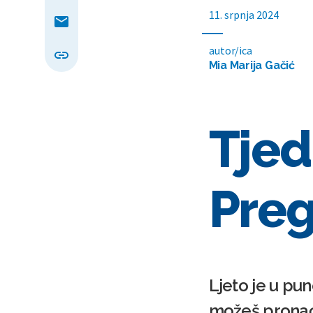
11. srpnja 2024
autor/ica
Mia Marija Gačić
Tjed
Preg
Ljeto je u pu
možeš pronaći