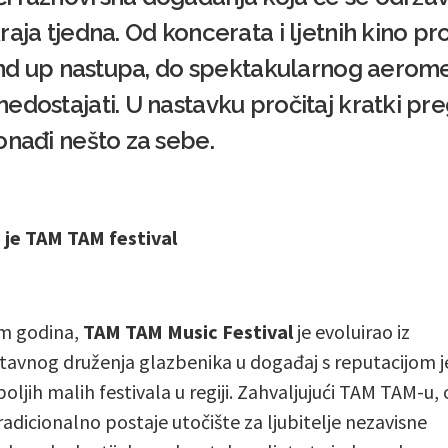
aja tjedna. Od koncerata i ljetnih kino pr
tand up nastupa, do spektakularnog aerom
edostajati. U nastavku pročitaj kratki pr
onađi nešto za sebe.
je TAM TAM festival
m godina,
TAM TAM Music Festival
je evoluirao iz
tavnog druženja glazbenika u događaj s reputacijom 
boljih malih festivala u regiji. Zahvaljujući TAM TAM-u,
radicionalno postaje utočište za ljubitelje nezavisne