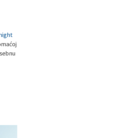
night
domaćoj
posebnu
a