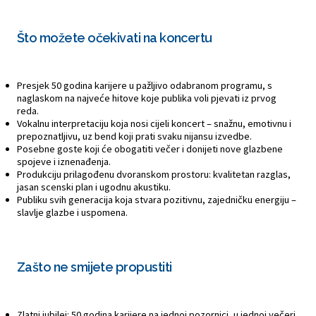
Što možete očekivati na koncertu
Presjek 50 godina karijere u pažljivo odabranom programu, s
naglaskom na najveće hitove koje publika voli pjevati iz prvog
reda.
Vokalnu interpretaciju koja nosi cijeli koncert – snažnu, emotivnu i
prepoznatljivu, uz bend koji prati svaku nijansu izvedbe.
Posebne goste koji će obogatiti večer i donijeti nove glazbene
spojeve i iznenađenja.
Produkciju prilagođenu dvoranskom prostoru: kvalitetan razglas,
jasan scenski plan i ugodnu akustiku.
Publiku svih generacija koja stvara pozitivnu, zajedničku energiju –
slavlje glazbe i uspomena.
Zašto ne smijete propustiti
Zlatni jubilej: 50 godina karijere na jednoj pozornici, u jednoj večeri.