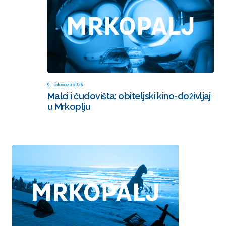
9. kolovoza 2026
Malci i čudovišta: obiteljski kino-doživljaj
u Mrkoplju