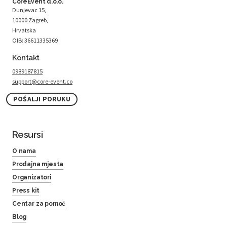
CoreEvent d.o.o.
Dunjevac 15,
10000 Zagreb,
Hrvatska
OIB: 36611335369
Kontakt
0989187815
support@core-event.co
POŠALJI PORUKU
Resursi
O nama
Prodajna mjesta
Organizatori
Press kit
Centar za pomoć
Blog