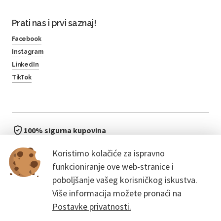
Prati nas i prvi saznaj!
Facebook
Instagram
LinkedIn
TikTok
100% sigurna kupovina
brzo i jednostavno
Koristimo kolačiće za ispravno
bez čekanja u redu
funkcioniranje ove web-stranice i
poboljšanje vašeg korisničkog iskustva.
Više informacija možete pronaći na
Postavke privatnosti.