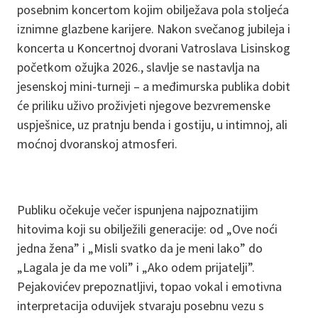
posebnim koncertom kojim obilježava pola stoljeća
iznimne glazbene karijere. Nakon svečanog jubileja i
koncerta u Koncertnoj dvorani Vatroslava Lisinskog
početkom ožujka 2026., slavlje se nastavlja na
jesenskoj mini-turneji – a međimurska publika dobit
će priliku uživo proživjeti njegove bezvremenske
uspješnice, uz pratnju benda i gostiju, u intimnoj, ali
moćnoj dvoranskoj atmosferi.
Publiku očekuje večer ispunjena najpoznatijim
hitovima koji su obilježili generacije: od „Ove noći
jedna žena” i „Misli svatko da je meni lako” do
„Lagala je da me voli” i „Ako odem prijatelji”.
Pejakovićev prepoznatljivi, topao vokal i emotivna
interpretacija oduvijek stvaraju posebnu vezu s