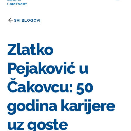
CoreEvent
SVI BLOGOVI
Zlatko
Pejaković u
Čakovcu: 50
godina karijere
uz goste