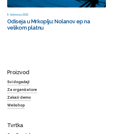
9. kolovoza 2026
Odiseja u Mrkoplju: Nolanov ep na
velikom platnu
Proizvod
Svi događaji
Za organizatore
Zakaži demo
Webshop
Tvrtka