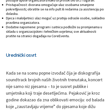
poštujte upute organizatora kako bi protok bio brz i siguran.
Pristupačnost: dvorana omogućuje ulaz osobama smanjene
pokretljivosti; obratite se na info pult ili redarima za asistenciju po
dolasku.
Djeca i maloljetnici: ulaz moguć uz pratnju odrasle osobe, sukladno
pravilima organizatora.
Dodatne napomene: program i satnica podložni su promjenama u
skladu s organizacijskim i tehničkim uvjetima; sve aktualnosti
pratite na stranici događaja na CoreEventu.
Urednički osvrt
Kada se na scenu popne izvođač čija je diskografija
soundtrack brojnih naših životnih trenutaka, koncert
nije samo niz pjesama – to je susret publike i
umjetnika koji traje desetljećima. Pejaković je kroz
godine dokazao da zna oblikovati emociju: od balada
koje „zaustavljaju vrijeme” do pjesama koje dižu