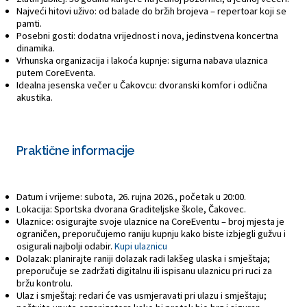
Najveći hitovi uživo: od balade do bržih brojeva – repertoar koji se
pamti.
Posebni gosti: dodatna vrijednost i nova, jedinstvena koncertna
dinamika.
Vrhunska organizacija i lakoća kupnje: sigurna nabava ulaznica
putem CoreEventa.
Idealna jesenska večer u Čakovcu: dvoranski komfor i odlična
akustika.
Praktične informacije
Datum i vrijeme: subota, 26. rujna 2026., početak u 20:00.
Lokacija: Sportska dvorana Graditeljske škole, Čakovec.
Ulaznice: osigurajte svoje ulaznice na CoreEventu – broj mjesta je
ograničen, preporučujemo raniju kupnju kako biste izbjegli gužvu i
osigurali najbolji odabir.
Kupi ulaznicu
Dolazak: planirajte raniji dolazak radi lakšeg ulaska i smještaja;
preporučuje se zadržati digitalnu ili ispisanu ulaznicu pri ruci za
bržu kontrolu.
Ulaz i smještaj: redari će vas usmjeravati pri ulazu i smještaju;