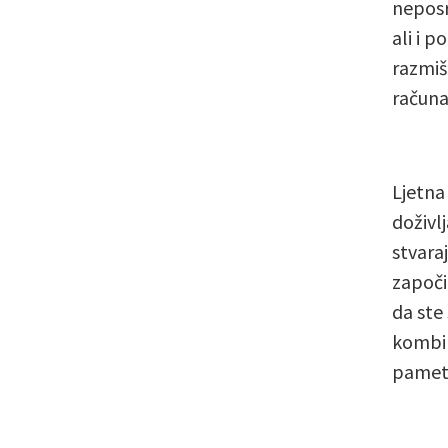
neposr
ali i 
razmiš
računa
Ljetna
doživlj
stvara
započi
da ste
kombin
pametn