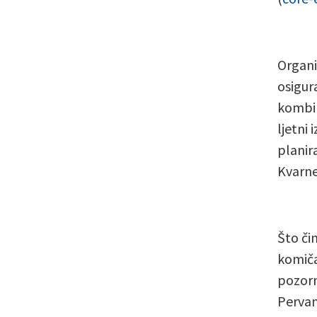
Organi
osigur
kombin
ljetni 
planir
Kvarner
Što čin
komiča
pozorn
Pervan