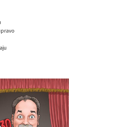
u
 upravo
aju