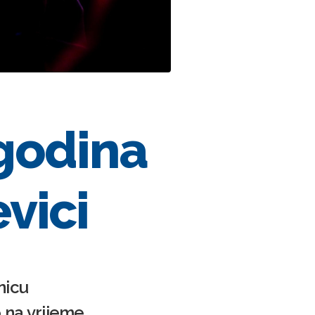
 godina
vici
nicu
 na vrijeme.