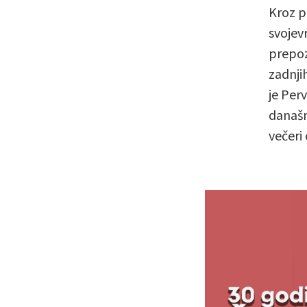
Kroz p
svojev
prepoz
zadnji
je Per
današn
večeri 