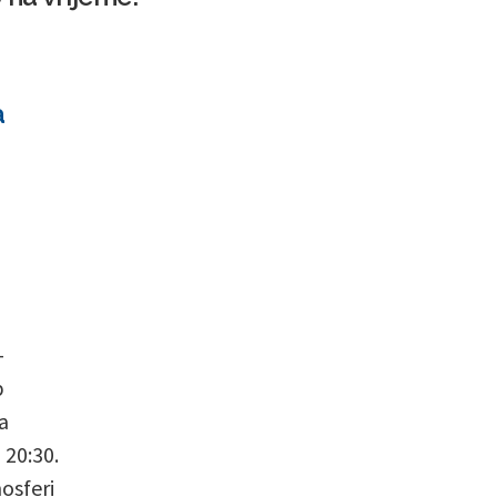
a
–
p
na
 20:30.
mosferi