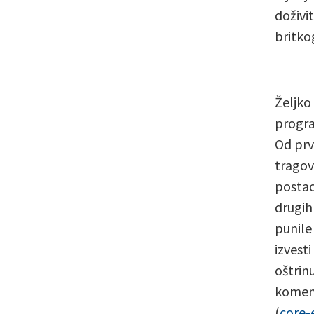
doživi
britko
Željko
progra
Od prv
tragove
postao
drugih
punile
izvesti
oštrin
koment
(
core-