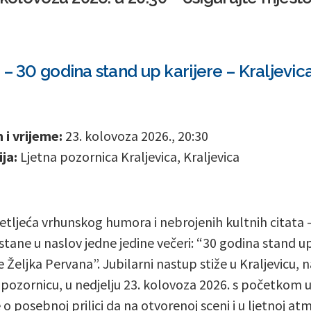
 – 30 godina stand up karijere – Kraljevic
i vrijeme:
23. kolovoza 2026., 20:30
ja:
Ljetna pozornica Kraljevica, Kraljevica
setljeća vrhunskog humora i nebrojenih kultnih citata 
 stane u naslov jedne jedine večeri: “30 godina stand u
e Željka Pervana”. Jubilarni nastup stiže u Kraljevicu, 
 pozornicu, u nedjelju 23. kolovoza 2026. s početkom u
e o posebnoj prilici da na otvorenoj sceni i u ljetnoj at