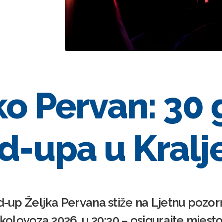
ko Pervan: 30
d-upa u Kralje
nd-up Željka Pervana stiže na Ljetnu pozor
 kolovoza 2026. u 20:30 – osigurajte mjesto