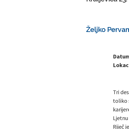
Željko Pervan
Datum 
Lokaci
Tri de
toliko
karijer
Ljetnu
Riječ j