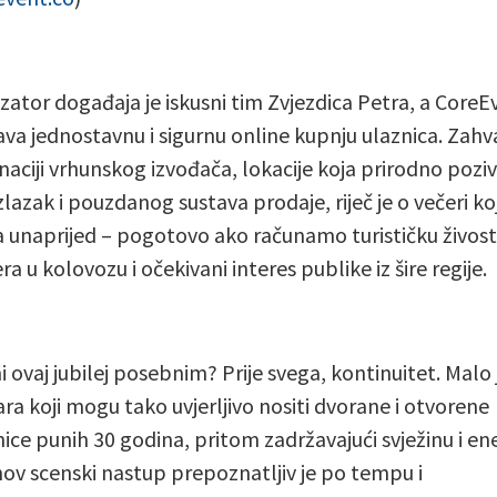
zator događaja je iskusni tim Zvjezdica Petra, a CoreE
ava jednostavnu i sigurnu online kupnju ulaznica. Zahva
aciji vrhunskog izvođača, lokacije koja prirodno pozi
izlazak i pouzdanog sustava prodaje, riječ je o večeri ko
a unaprijed – pogotovo ako računamo turističku živost
a u kolovozu i očekivani interes publike iz šire regije.
i ovaj jubilej posebnim? Prije svega, kontinuitet. Malo 
ra koji mogu tako uvjerljivo nositi dvorane i otvorene
ice punih 30 godina, pritom zadržavajući svježinu i ene
ov scenski nastup prepoznatljiv je po tempu i