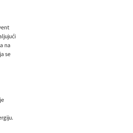
vent
ljujući
va na
ja se
je
rgiju.