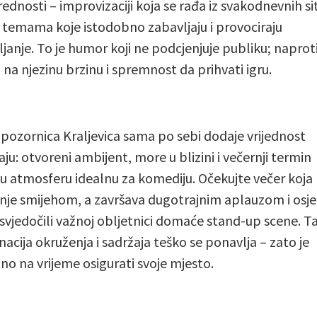
ednosti – improvizaciji koja se rađa iz svakodnevnih sit
po temama koje istodobno zabavljaju i provociraju
ljanje. To je humor koji ne podcjenjuje publiku; naproti
 na njezinu brzinu i spremnost da prihvati igru.
 pozornica Kraljevica sama po sebi dodaje vrijednost
aju: otvoreni ambijent, more u blizini i večernji termin
ju atmosferu idealnu za komediju. Očekujte večer koja
nje smijehom, a završava dugotrajnim aplauzom i osj
 svjedočili važnoj obljetnici domaće stand-up scene. T
acija okruženja i sadržaja teško se ponavlja – zato je
o na vrijeme osigurati svoje mjesto.