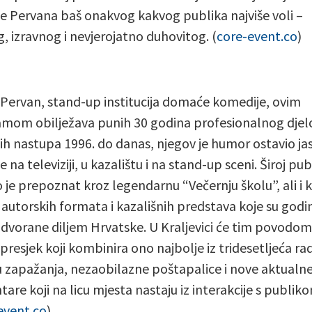
te Pervana baš onakvog kakvog publika najviše voli –
g, izravnog i nevjerojatno duhovitog. (
core-event.co
)
 Pervan, stand-up institucija domaće komedije, ovim
mom obilježava punih 30 godina profesionalnog djel
ih nastupa 1996. do danas, njegov je humor ostavio ja
 na televiziji, u kazalištu i na stand-up sceni. Široj pub
 je prepoznat kroz legendarnu “Večernju školu”, ali i k
 autorskih formata i kazališnih predstava koje su god
 dvorane diljem Hrvatske. U Kraljevici će tim povodom
 presjek koji kombinira ono najbolje iz tridesetljeća ra
u zapažanja, nezaobilazne poštapalice i nove aktualn
are koji na licu mjesta nastaju iz interakcije s publik
event.co
)