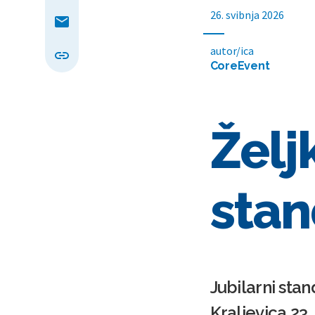
26. svibnja 2026
autor/ica
CoreEvent
Želj
stan
Jubilarni sta
Kraljevica 23.