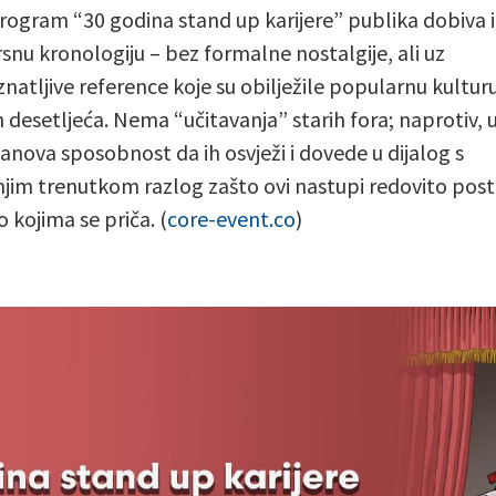
rogram “30 godina stand up karijere” publika dobiva i
rsnu kronologiju – bez formalne nostalgije, ali uz
natljive reference koje su obilježile popularnu kultur
h desetljeća. Nema “učitavanja” starih fora; naprotiv,
vanova sposobnost da ih osvježi i dovede u dijalog s
jim trenutkom razlog zašto ovi nastupi redovito post
o kojima se priča. (
core-event.co
)