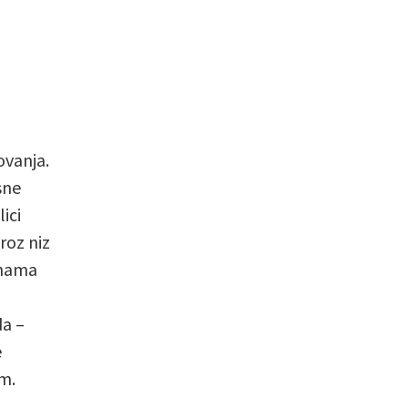
ovanja.
sne
lici
roz niz
inama
da –
e
om.