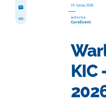
19. lipnja 2026
autor/ica
CoreEvent
Warl
KIC
202