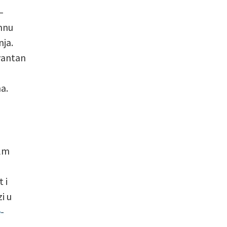
–
imnu
nja.
evantan
a.
ilm
 i
zi u
-