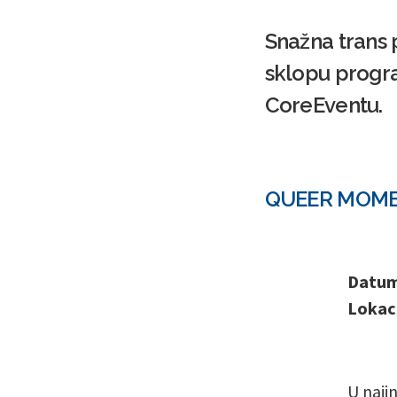
Snažna trans p
sklopu progr
CoreEventu.
QUEER MOMENT
Datum 
Lokaci
U naji