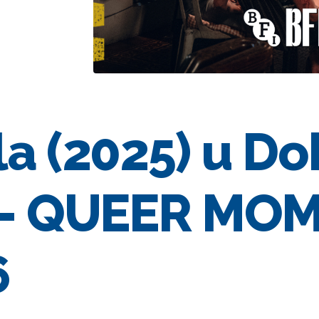
a (2025) u Do
 – QUEER MO
6