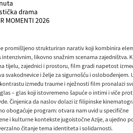
inuta
istička drama
ER MOMENTI 2026
je promišljeno strukturiran narativ koji kombinira el
s intenzivnim, likovno snažnim scenama zajedništva. 
na tijelu, zajednici i prostoru, film gradi napetost izm
va svakodnevice i želje za sigurnošću i oslobođenjem.
kontrastu između traume i nježnosti film pronalazi sv
 glas – glas koji istovremeno šapuće o intimi i viče prot
de. Činjenica da naslov dolazi iz filipinske kinematogra
o obogaćuje program: otvara nam uvid u specifične
ene i kulturne kontekste jugoistočne Azije, a ujedno p
verzalno čitanje tema identiteta i solidarnosti.