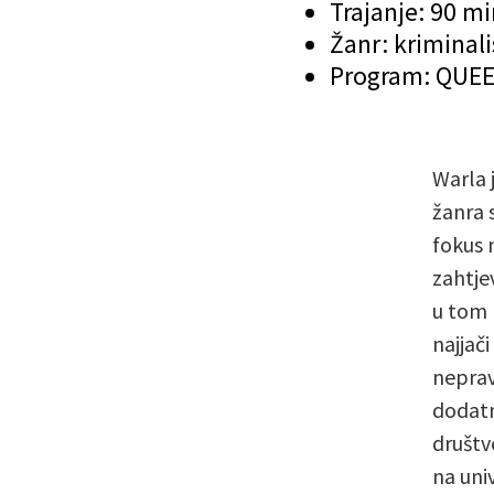
Trajanje: 90 m
Žanr: kriminal
Program: QUE
Warla 
žanra 
fokus 
zahtje
u tom 
najjači
neprav
dodatn
društv
na uni