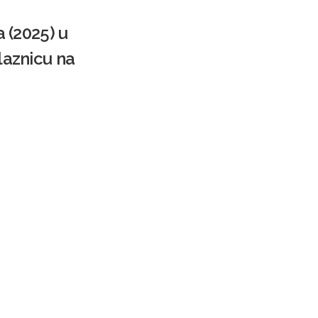
a (2025) u
aznicu na
m