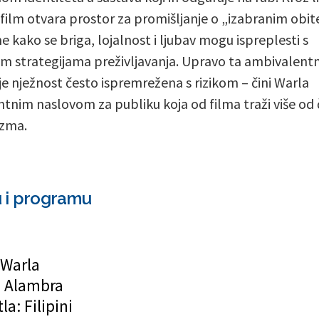
 film otvara prostor za promišljanje o „izabranim obit
me kako se briga, lojalnost i ljubav mogu ispreplesti s
m strategijama preživljavanja. Upravo ta ambivalent
 je nježnost često ispremrežena s rizikom – čini Warla
ntnim naslovom za publiku koja od filma traži više od 
izma.
u i programu
 Warla
n Alambra
a: Filipini