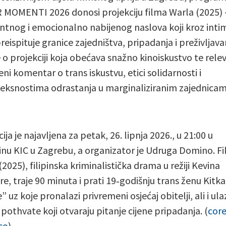
MOMENTI 2026 donosi projekciju filma Warla (2025) 
antnog i emocionalno nabijenog naslova koji kroz int
reispituje granice zajedništva, pripadanja i preživljava
je o projekciji koja obećava snažno kinoiskustvo te rel
ni komentar o trans iskustvu, etici solidarnosti i
ksnostima odrastanja u marginaliziranim zajednicam
ija je najavljena za petak, 26. lipnja 2026., u 21:00 u
nu KIC u Zagrebu, a organizator je Udruga Domino. F
2025), filipinska kriminalistička drama u režiji Kevina
e, traje 90 minuta i prati 19‑godišnju trans ženu Kitkat
” uz koje pronalazi privremeni osjećaj obitelji, ali i ula
 pothvate koji otvaraju pitanje cijene pripadanja. (
core
co
)