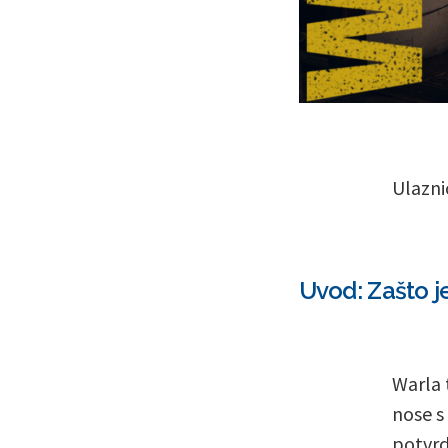
Ulazni
Uvod: Zašto j
Warla 
nose s
potvrd