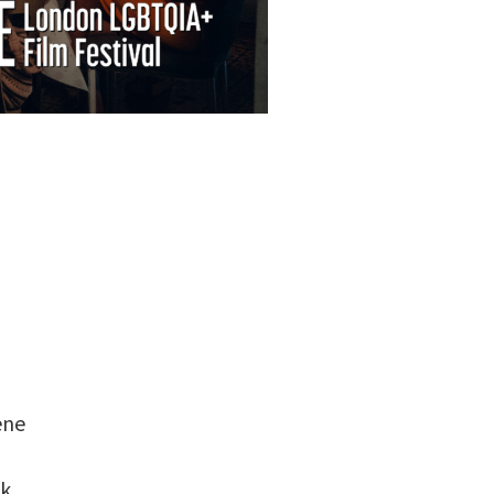
ene
ik