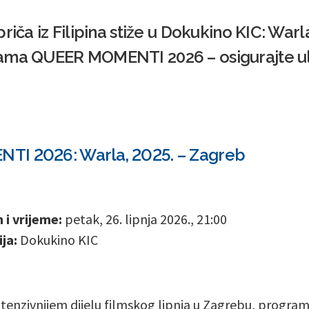
riča iz Filipina stiže u Dokukino KIC: Warl
ama QUEER MOMENTI 2026 – osigurajte ul
I 2026: Warla, 2025. – Zagreb
i vrijeme:
petak, 26. lipnja 2026., 21:00
ja:
Dokukino KIC
ntenzivnijem dijelu filmskog lipnja u Zagrebu, progra