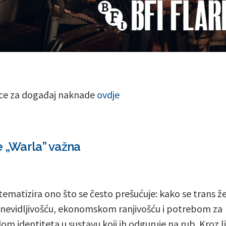
ce za događaj naknade
ovdje
e „Warla” važna
tematizira ono što se često prešućuje: kako se trans ž
 nevidljivošću, ekonomskom ranjivošću i potrebom za
om identiteta u sustavu koji ih odguruje na rub. Kroz l