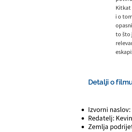
Kitkat
i o to
opasni
to što
releva
eskap
Detalji o film
Izvorni naslov:
Redatelj: Kevi
Zemlja podrijetl