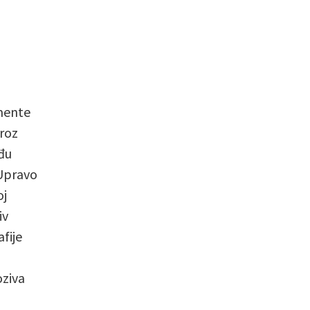
emente
Kroz
eđu
 Upravo
oj
iv
fije
oziva