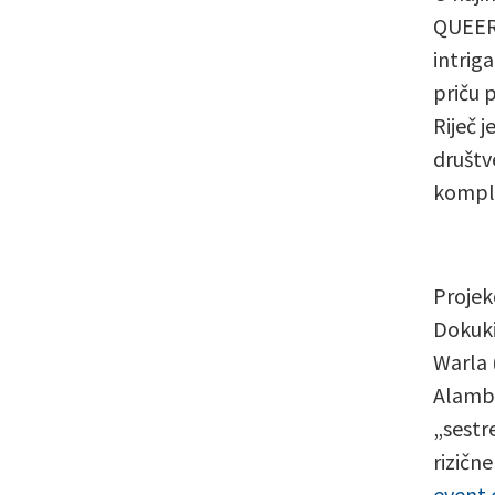
QUEER 
intrig
priču p
Riječ 
društve
komple
Projekc
Dokuki
Warla (
Alambr
„sestre
rizične
event.