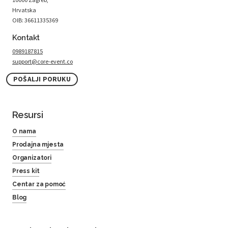
Hrvatska
OIB: 36611335369
Kontakt
0989187815
support@core-event.co
POŠALJI PORUKU
Resursi
O nama
Prodajna mjesta
Organizatori
Press kit
Centar za pomoć
Blog