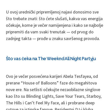
U ovoj urednički pripremljenoj najavi donosimo sve
što trebate znati: što ćete slušati, kakva vas energija
očekuje, kome je večer namijenjena i kako se najbolje
pripremiti da vam svaki trenutak — od prvog do
zadnjeg takta — prođe u znaku savršenog provoda.
Što vas čeka na The Weeknd All Night Partyju
Ovo je večer posvećena karijeri Abela Tesfayea, od
prerane “House of Balloons” faze do megahitova
nove ere. Na setlisti očekujte nezaobilazne singlove
kao što su Blinding Lights, Save Your Tears, Starboy,
The Hills i Can’t Feel My Face, ali i probrane deep
cutove za istinske fanove. Rezidentni DJ-i kluba