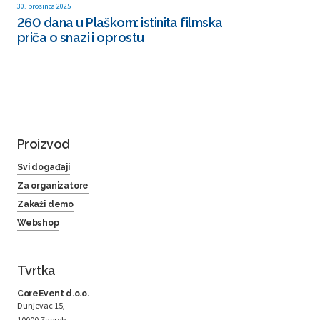
30. prosinca 2025
260 dana u Plaškom: istinita filmska
priča o snazi i oprostu
Proizvod
Svi događaji
Za organizatore
Zakaži demo
Webshop
Tvrtka
CoreEvent d.o.o.
Dunjevac 15,
10000 Zagreb,