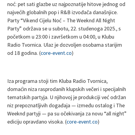
noć: pet sati glazbe uz najpoznatije hitove jednog od
najvećih globalnih pop i R&B izvođača današnjice.
Party “Vikend Cijelu Noć – The Weeknd All Night
Party” održava se u subotu, 22. studenoga 2025., s
početkom u 23:00 i završetkom u 04:00, u Klubu
Radio Tvornica. Ulaz je dozvoljen osobama starijim
od 18 godina. (
core-event.co
)
Iza programa stoji tim Kluba Radio Tvornica,
domaćin niza rasprodanih klupskih večeri i specijalnih
tematskih partyja. U njihovoj je produkciji već održan
niz prepoznatljivih događaja — između ostalog i The
Weeknd partyji — pa su očekivanja za novu “all night”
ediciju opravdano visoka. (
core-event.co
)