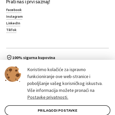
Prati nas i prvi saznaj!
Facebook
Instagram
LinkedIn
TikTok
100% sigurna kupovina
brzo i jednostavno
Koristimo kolačiće za ispravno
bez čekanja u redu
funkcioniranje ove web-stranice i
poboljšanje vašeg korisničkog iskustva.
Više informacija možete pronaći na
Postavke privatnosti.
PRILAGODI POSTAVKE
Opći uvjeti ugovora za kupce