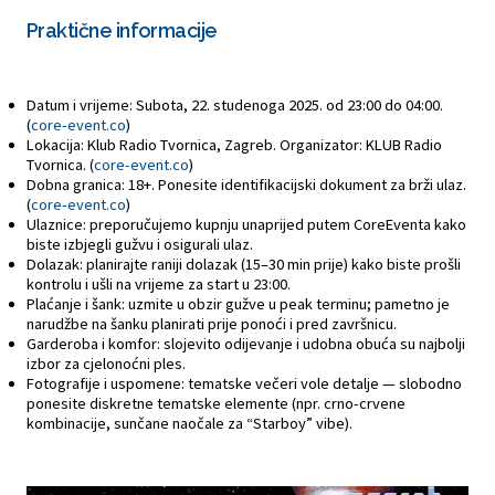
Praktične informacije
Datum i vrijeme: Subota, 22. studenoga 2025. od 23:00 do 04:00.
(
core-event.co
)
Lokacija: Klub Radio Tvornica, Zagreb. Organizator: KLUB Radio
Tvornica. (
core-event.co
)
Dobna granica: 18+. Ponesite identifikacijski dokument za brži ulaz.
(
core-event.co
)
Ulaznice: preporučujemo kupnju unaprijed putem CoreEventa kako
biste izbjegli gužvu i osigurali ulaz.
Dolazak: planirajte raniji dolazak (15–30 min prije) kako biste prošli
kontrolu i ušli na vrijeme za start u 23:00.
Plaćanje i šank: uzmite u obzir gužve u peak terminu; pametno je
narudžbe na šanku planirati prije ponoći i pred završnicu.
Garderoba i komfor: slojevito odijevanje i udobna obuća su najbolji
izbor za cjelonoćni ples.
Fotografije i uspomene: tematske večeri vole detalje — slobodno
ponesite diskretne tematske elemente (npr. crno-crvene
kombinacije, sunčane naočale za “Starboy” vibe).