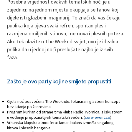
Posebna vrijednost ovakvih tematskih noći je u
zajednici: na jednom mjestu okupljaju se fanovi koji
dijele isti glazbeni imaginarij. To znači da vas čekaju
publika koja pjeva svaki refren, spontan ples i
razmjena omiljenih stihova, memova i plesnih poteza.
Ako tek ulazite u The Weeknd svijet, ovo je idealna
prilika da u jednoj noći preslušate najbolje iz svih
faza.
Zašto je ovo party koji ne smijete propustiti
Cijela noć posvećena The Weekndu: fokusirani glazbeni koncept
bez lutanja po žanrovima.
Program kuriran od strane tima Kluba Radio Tvornica, s iskustvom
u vođenju prepoznatljivih tematskih večeri. (
core-event.co
)
Vrhunska klupska atmosfera: taman balans između singalong
hitova i plesnih banger-a.