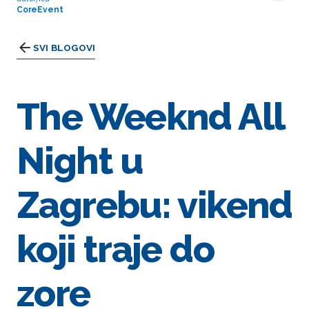
CoreEvent
SVI BLOGOVI
The Weeknd All
Night u
Zagrebu: vikend
koji traje do
zore