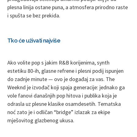
plesna linija ostane puna, a atmosfera prirodno raste
i spušta se bez prekida.
Tko će uživati najviše
Ako volite pop s jakim R&B korijenima, synth
estetiku 80-ih, glasne refrene i plesni podij ispunjen
do zadnje minute — ovo je događaj za vas. The
Weeknd je izvođač koji spaja generacije: jednako ga
vole fanovi današnjih pop hitova i publika koja je
odrasla uz plesne klasike osamdesetih. Tematska
noć zato je i odličan “bridge” izlazak za ekipe
mješovitog glazbenog ukusa.