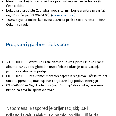
Idealno za društvo i izlazak bez premišljanja — znate točno što
ćete dobiti.
Lokacija u središtu Zagreba i noćni termin koji garantira pravi “all
night” doživljaj (23:00–04:00). (
core-event.co
)
100% sigurna online kupovina ulaznica preko CoreEventa — bez
čekanja u redu.
Program i glazbeni tijek večeri
23:00–00:30 — Warm-up i rani hitovi: put kroz prve EP-eve i rane
albume, uz uvod u globalne uspješnice. Fokus je na stvaranju
groovea i otvaranju podija.
00:30–02:30 — Peak time: maraton najvećih singlova. Očekujte brzu
smjenu pjesama, mashupove i prijelaze koji podižu energiju.
02:30–04:00 — Night ride: mračniji, “noćniji” dio zvuka, remixevi i
himne za završni sprint do zore.
Napomena: Raspored je orijentacijski; DJ-i
prilagođavaju selekciju dinamici podija. Cilj je da