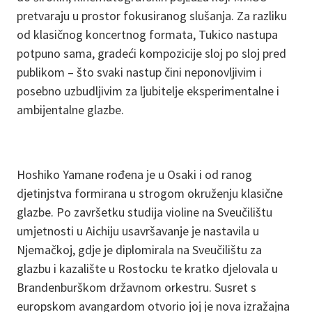
pretvaraju u prostor fokusiranog slušanja. Za razliku
od klasičnog koncertnog formata, Tukico nastupa
potpuno sama, gradeći kompozicije sloj po sloj pred
publikom – što svaki nastup čini neponovljivim i
posebno uzbudljivim za ljubitelje eksperimentalne i
ambijentalne glazbe.
Hoshiko Yamane rođena je u Osaki i od ranog
djetinjstva formirana u strogom okruženju klasične
glazbe. Po završetku studija violine na Sveučilištu
umjetnosti u Aichiju usavršavanje je nastavila u
Njemačkoj, gdje je diplomirala na Sveučilištu za
glazbu i kazalište u Rostocku te kratko djelovala u
Brandenburškom državnom orkestru. Susret s
europskom avangardom otvorio joj je nova izražajna