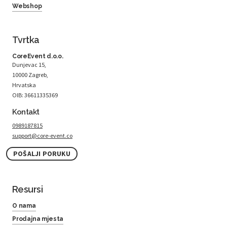
Webshop
Tvrtka
CoreEvent d.o.o.
Dunjevac 15,
10000 Zagreb,
Hrvatska
OIB: 36611335369
Kontakt
0989187815
support@core-event.co
POŠALJI PORUKU
Resursi
O nama
Prodajna mjesta