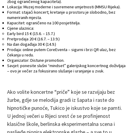
zbog ograničenog kapaciteta).
Lokacija: Muzej moderne i suvremene umjetnosti (MMSU Rijeka).
Format: stajaći koncert; kretanje u prostoru je slobodno, bez
numeriranih mjesta.
Kapacitet: ograničeno na 100 posjetitelja.
Cijene ulaznica:
Early bird 15 € (15.6. – 15.7.)
Pretprodaja 20 € (16.7. – 13.9.)
Na dan događaja 30 € (14.9.)
Prodaja: online putem CoreEventa – sigurni i brzi QR ulaz, bez
čekanja u redu.
Organizator: Distune promotion.
Savjet: ponesite slušni “mindset” galerijskog koncertnog doživljaja
– ovo je večer za fokusirano slušanje i uranjanje u zvuk.
Ako volite koncertne “priče” koje se razvijaju bez
žurbe, gdje se melodija gradi iz šapata i raste do
hipnotičke punoće, Tukico je iskustvo koje se pamti.
U jednoj večeri u Rijeci srest će se profinjenost
klasične škole, berlinska eksperimentalna scena i
nasljeđe pionira elektronske glazbe – a sve to u