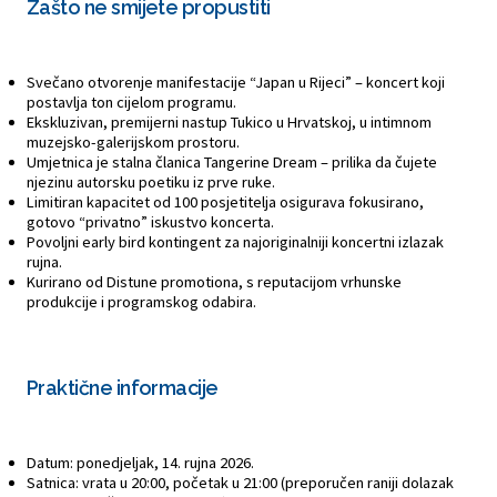
Zašto ne smijete propustiti
Svečano otvorenje manifestacije “Japan u Rijeci” – koncert koji
postavlja ton cijelom programu.
Ekskluzivan, premijerni nastup Tukico u Hrvatskoj, u intimnom
muzejsko-galerijskom prostoru.
Umjetnica je stalna članica Tangerine Dream – prilika da čujete
njezinu autorsku poetiku iz prve ruke.
Limitiran kapacitet od 100 posjetitelja osigurava fokusirano,
gotovo “privatno” iskustvo koncerta.
Povoljni early bird kontingent za najoriginalniji koncertni izlazak
rujna.
Kurirano od Distune promotiona, s reputacijom vrhunske
produkcije i programskog odabira.
Praktične informacije
Datum: ponedjeljak, 14. rujna 2026.
Satnica: vrata u 20:00, početak u 21:00 (preporučen raniji dolazak