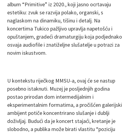
album “Primitive” iz 2020., koji jasno ocrtavaju
estetiku: zvuk se razvija polako, organski, s
naglaskom na dinamiku, tišinu i detalj. Na
koncertima Tukico pažljivo upravlja napetošću i
opuštanjem, gradeći dramaturgiju koja podjednako
osvaja audiofile i znatiželjne slušatelje u potrazi za
novim iskustvom.
U kontekstu riječkog MMSU-a, ovaj će se nastup
posebno istaknuti. Muzej je posljednjih godina
postao prirodan dom intermedijalnim i
eksperimentalnim formatima, a pročišćen galerijski
ambijent potiče koncentrirano slušanje i dublji
doživljaj. Budući da je koncert stajaći, kretanje je
slobodno, a publika može birati vlastitu “poziciju