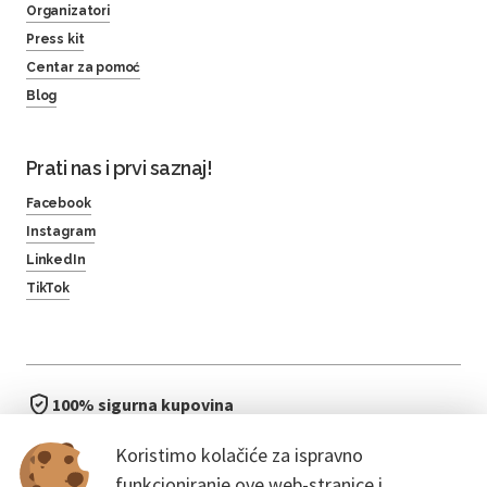
Organizatori
Press kit
Centar za pomoć
Blog
Prati nas i prvi saznaj!
Facebook
Instagram
LinkedIn
TikTok
100% sigurna kupovina
brzo i jednostavno
Koristimo kolačiće za ispravno
bez čekanja u redu
funkcioniranje ove web-stranice i