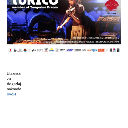
Ulaznice
za
događaj
naknade
ovdje