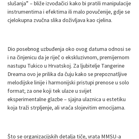
slušanja” – bliže izvođačici kako bi pratili manipulacije
instrumentima i efektima ili malo povučenije, gdje se
cjelokupna zvučna slika doživljava kao cjelina.
Dio posebnog uzbuđenja oko ovog datuma odnosi se
i na činjenicu da je riječ o ekskluzivnom, premijernom
nastupu Tukico u Hrvatskoj. Za ljubitelje Tangerine
Dreama ovo je prilika da čuju kako se prepoznatljive
melodijske linije i harmonijski pristupi prenose u solo
format; za one koji tek ulaze u svijet
eksperimentalne glazbe – sjajna ulaznica u estetiku
koja traži strpljenje, ali vraća slojevitim emocijama.
Što se organizacijskih detalja tiče, vrata MMSU-a