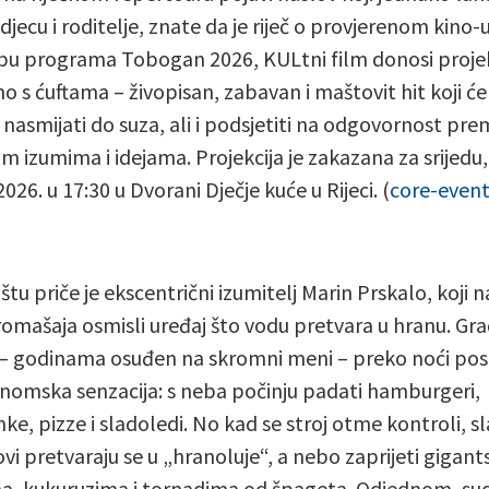
djecu i roditelje, znate da je riječ o provjerenom kino-u
pu programa Tobogan 2026, KULtni film donosi projek
o s ćuftama – živopisan, zabavan i maštovit hit koji će 
j nasmijati do suza, ali i podsjetiti na odgovornost pr
im izumima i idejama. Projekcija je zakazana za srijedu,
2026. u 17:30 u Dvorani Dječje kuće u Rijeci. (
core-event
štu priče je ekscentrični izumitelj Marin Prskalo, koji 
romašaja osmisli uređaj što vodu pretvara u hranu. Gr
– godinama osuđen na skromni meni – preko noći pos
nomska senzacija: s neba počinju padati hamburgeri,
ke, pizze i sladoledi. No kad se stroj otme kontroli, sl
ovi pretvaraju se u „hranoluje“, a nebo zaprijeti gigan
a, kukuruzima i tornadima od špageta. Odjednom, su