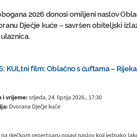
obogana 2026 donosi omiljeni naslov Obla
ranu Dječje kuće – savršen obiteljski izla
 ulaznica.
 KULtni film: Oblačno s ćuftama – Rijeka
i vrijeme:
srijeda, 24. lipnja 2026., 17:30
ja:
Dvorana Dječje kuće
 na riječkom repertoaru pojavi naslov koji jednako lak