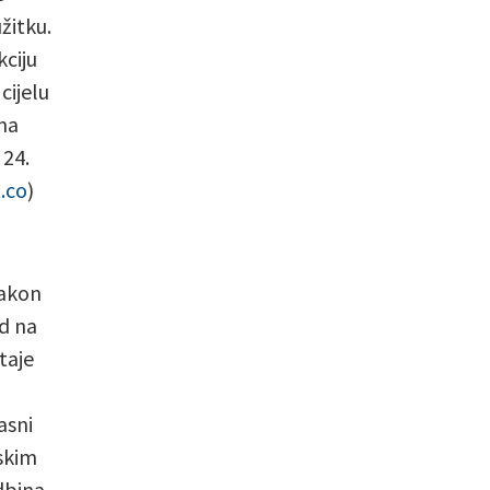
žitku.
ciju
cijelu
ema
 24.
.co
)
nakon
ad na
taje
asni
tskim
dbina