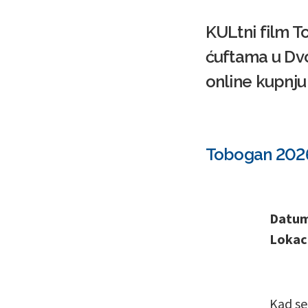
KULtni film T
ćuftama u Dvo
online kupnju
Tobogan 2026:
Datum 
Lokaci
Kad se