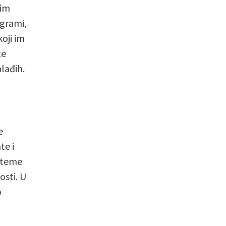
kim
ogrami,
oji im
te
lađih.
e
te i
 teme
osti. U
o