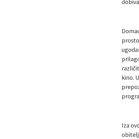
dobiva
Domaći
prosto
ugodan
prilag
različ
kino. 
prepozn
progra
Iza ovo
obitel