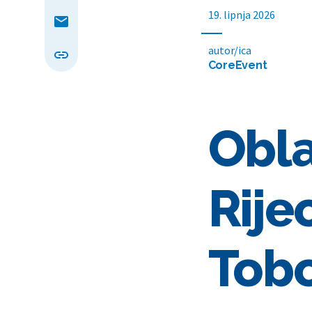
19. lipnja 2026
autor/ica
CoreEvent
Obla
Rije
Tob