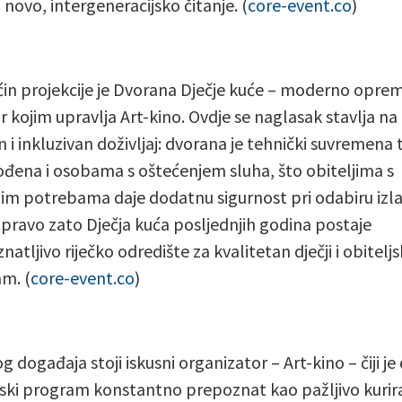
 novo, intergeneracijsko čitanje. (
core-event.co
)
n projekcije je Dvorana Dječje kuće – moderno oprem
r kojim upravlja Art-kino. Ovdje se naglasak stavlja na
 i inkluzivan doživljaj: dvorana je tehnički suvremena 
ođena i osobama s oštećenjem sluha, što obiteljima s
itim potrebama daje dodatnu sigurnost pri odabiru izl
Upravo zato Dječja kuća posljednjih godina postaje
atljivo riječko odredište za kvalitetan dječji i obiteljs
m. (
core-event.co
)
g događaja stoji iskusni organizator – Art-kino – čiji je d
jski program konstantno prepoznat kao pažljivo kurira