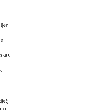
ljen
te
aska u
ki
ječji i
n i