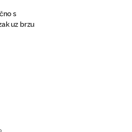
čno s
zak uz brzu
o