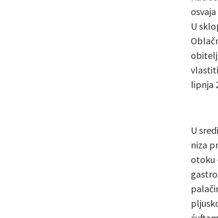
osvaja 
U sklo
Oblačn
obitel
vlastit
lipnja 
U sredi
niza p
otoku 
gastro
palačin
pljusk
ćuftam