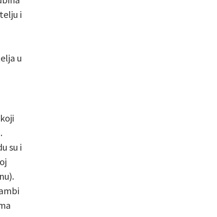
elju i
elja u
koji
.
u su i
oj
nu).
Bambi
ama