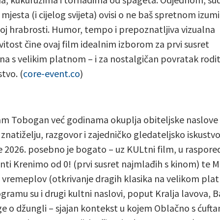
jesta (i cijelog svijeta) ovisi o ne baš spretnom izumit
oj hrabrosti. Humor, tempo i prepoznatljiva vizualna
itost čine ovaj film idealnim izborom za prvi susret
na s velikim platnom – i za nostalgičan povratak rodit
stvo. (
core-event.co
)
m Tobogan već godinama okuplja obiteljske naslove 
 znatiželju, razgovor i zajedničko gledateljsko iskustvo
e 2026. posebno je bogato – uz KULtni film, u raspored
ti Krenimo od 0! (prvi susret najmlađih s kinom) te M
i vremeplov (otkrivanje dragih klasika na velikom plat
gramu su i drugi kultni naslovi, poput Kralja lavova, 
jige o džungli – sjajan kontekst u kojem Oblačno s ćuft