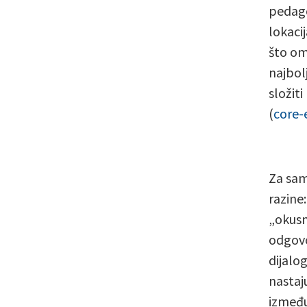
pedago
lokaci
što om
najbol
složit
(
core-
Za sam
razine
„okusn
odgovo
dijalo
nastaju
između 