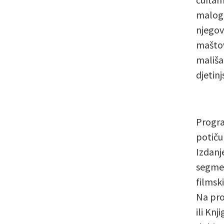
malog m
njegov
maštov
mališa
djetinj
Progra
potiču
Izdanj
segmen
filmsk
Na pro
ili Kn