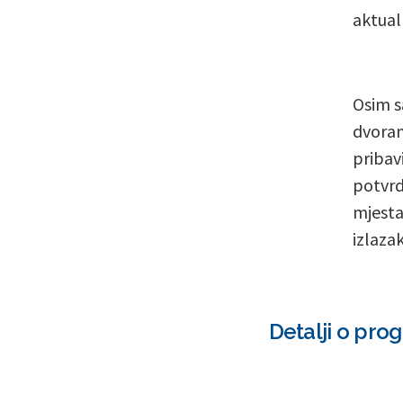
aktual
Osim s
dvoran
pribav
potvrd
mjesta
izlazak
Detalji o prog