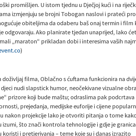
ški promišljen. U istom tjednu u Dječjoj kući i na riječ
jama izmjenjuju se brojni Tobogan naslovi i prateći pr
ogućuje obiteljima da odaberu baš onaj termin i film k
je odgovaraju. Ako planirate tjedan unaprijed, lako će
i mali „maraton“ prikladan dobi i interesima vaših najm
event.co
)
 doživljaj filma, Oblačno s ćuftama funkcionira na dvij
: djeci nudi slapstick humor, neočekivane vizualne obra
e“ prizore koji bude maštu; odraslima pak podcrtava
rnosti, prejedanja, medijske euforije i cijene popularn
gu nakon projekcije lako je otvoriti pitanja o tome kak
 izumi, što znači kontrola tehnologije i gdje je granica
koristi i pretjerivanja – teme koje su i danas izrazito