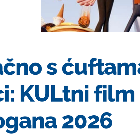
čno s ćuftam
ci: KULtni film
ogana 2026