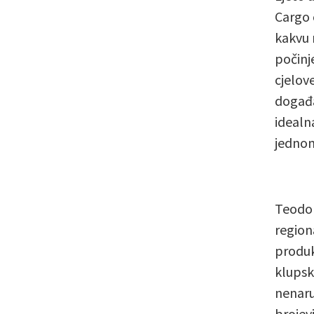
Cargo 
kakvu 
počinje
cjelov
događaj
idealna
jednom
Teodor
region
produkc
klupsk
nenaru
brojev