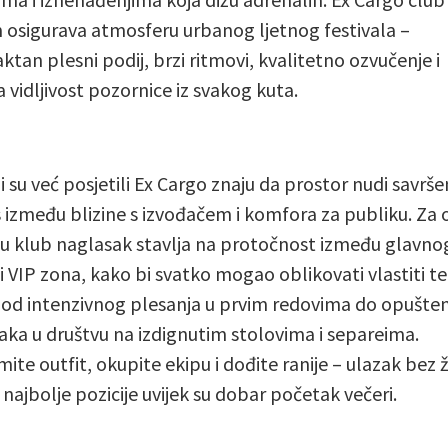
 osigurava atmosferu urbanog ljetnog festivala –
tan plesni podij, brzi ritmovi, kvalitetno ozvučenje i
a vidljivost pozornice iz svakog kuta.
i su već posjetili Ex Cargo znaju da prostor nudi savrše
 između blizine s izvođačem i komfora za publiku. Za 
u klub naglasak stavlja na protočnost između glavno
 i VIP zona, kako bi svatko mogao oblikovati vlastiti 
: od intenzivnog plesanja u prvim redovima do opušten
aka u društvu na izdignutim stolovima i separeima.
ite outfit, okupite ekipu i dođite ranije – ulazak bez ž
 najbolje pozicije uvijek su dobar početak večeri.