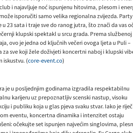
club i najavljuje noć ispunjenu hitovima, plesom i ene
može isporučiti samo velika regionalna zvijezda. Party
 u 23 sata i traje sve do ranog jutra, što znači da vas o
ečernji klupski spektakl u srcu grada. Prema službenoj 
a, ovo je jedna od ključnih večeri ovoga ljeta u Puli –
 za sve koji žele doživjeti koncertni naboj i klupski vib
 iskustvu. (
core-event.co
)
a je u posljednjim godinama izgradila respektabilnu
alnu karijeru uz prepoznatljiv scenski nastup, visoku
iju i publiku koja u glas pjeva svaku stvar. Iako je riječ
om eventu, koncertna dinamika i intenzitet ostaju
šeni: očekujte set ispunjen najvećim singlovima, ples
ima i iznenađenjima koja dižu adrenalin. Ex Cargo club