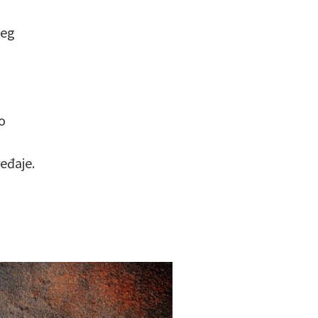
jeg
o
eđaje.