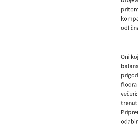
pritom
kompak
odličn
Oni koj
balans
prigod
floora
večeri
trenut
Priprem
odabir