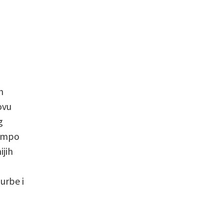
n
ovu
g
tempo
ijih
urbe i