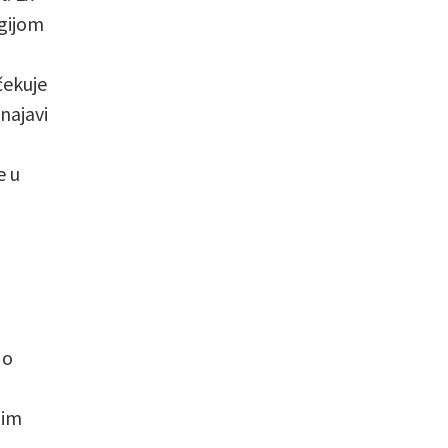
rgijom
čekuje
najavi
e u
 o
nim