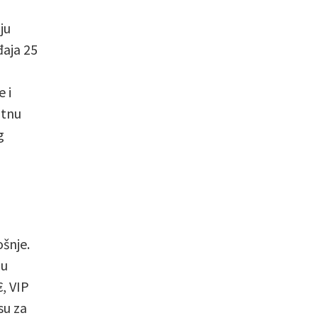
ju
đaja 25
e i
atnu
g
ošnje.
nu
€, VIP
su za