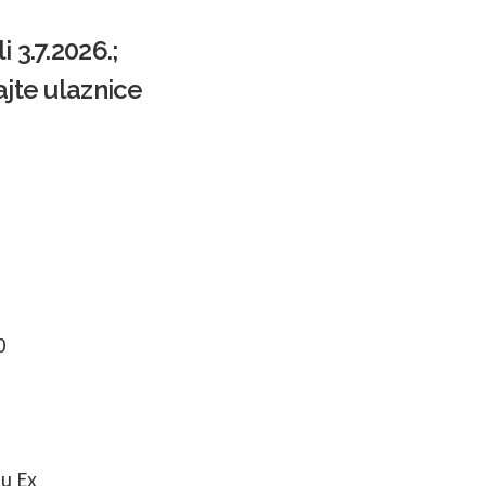
 3.7.2026.;
ajte ulaznice
0
 u Ex