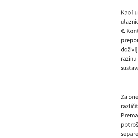
Kao i 
ulazni
€. Kon
preporu
doživl
razinu
sustava
Za one 
različ
Prema 
potroš
separe