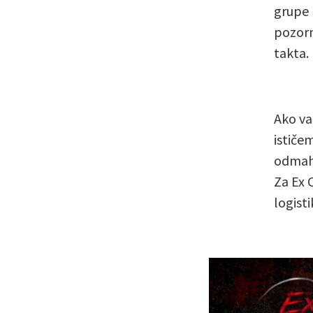
grupe 
pozorn
takta. 
Ako va
ističe
odmah 
Za Ex C
logisti