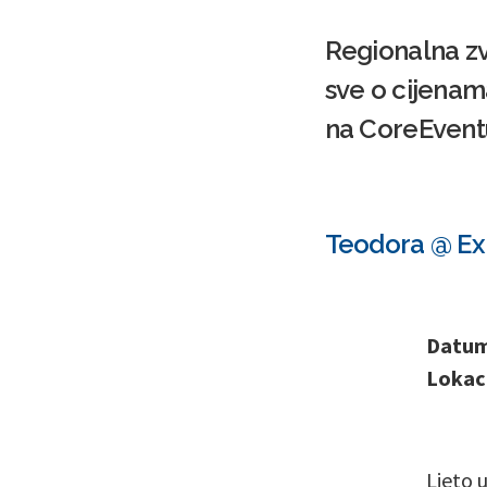
Regionalna zvi
sve o cijenam
na CoreEvent
Teodora @ Ex 
Datum 
Lokaci
Ljeto 