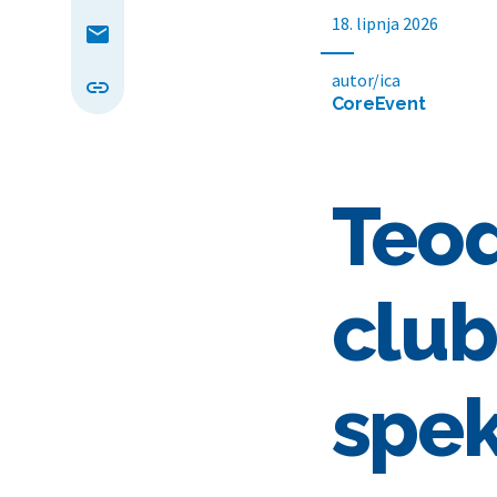
18. lipnja 2026
autor/ica
CoreEvent
Teod
club
spek