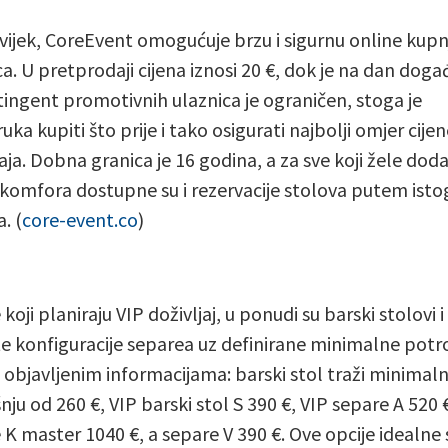
uvijek, CoreEvent omogućuje brzu i sigurnu online kupn
ca. U pretprodaji cijena iznosi 20 €, dok je na dan doga
tingent promotivnih ulaznica je ograničen, stoga je
ka kupiti što prije i tako osigurati najbolji omjer cijen
jaja. Dobna granica je 16 godina, a za sve koji žele dod
 komfora dostupne su i rezervacije stolova putem isto
. (
core-event.co
)
koji planiraju VIP doživljaj, u ponudi su barski stolovi i
ite konfiguracije separea uz definirane minimalne potr
objavljenim informacijama: barski stol traži minimal
nju od 260 €, VIP barski stol S 390 €, VIP separe A 520 
 K master 1040 €, a separe V 390 €. Ove opcije idealne 