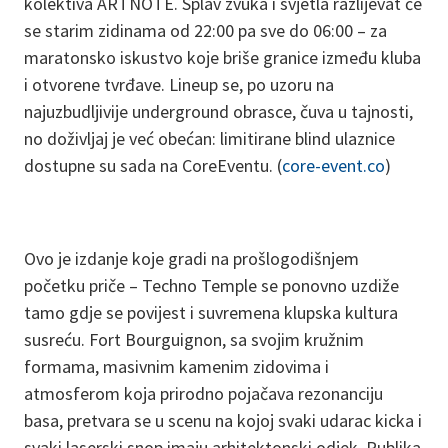
kolektiva ARTNOTE. Splav zvuka i svjetla razlijevat će
se starim zidinama od 22:00 pa sve do 06:00 – za
maratonsko iskustvo koje briše granice između kluba
i otvorene tvrđave. Lineup se, po uzoru na
najuzbudljivije underground obrasce, čuva u tajnosti,
no doživljaj je već obećan: limitirane blind ulaznice
dostupne su sada na CoreEventu. (
core-event.co
)
Ovo je izdanje koje gradi na prošlogodišnjem
početku priče – Techno Temple se ponovno uzdiže
tamo gdje se povijest i suvremena klupska kultura
susreću. Fort Bourguignon, sa svojim kružnim
formama, masivnim kamenim zidovima i
atmosferom koja prirodno pojačava rezonanciju
basa, pretvara se u scenu na kojoj svaki udarac kicka i
svaki laserski snop imaju arhitektonski odjek. Publika