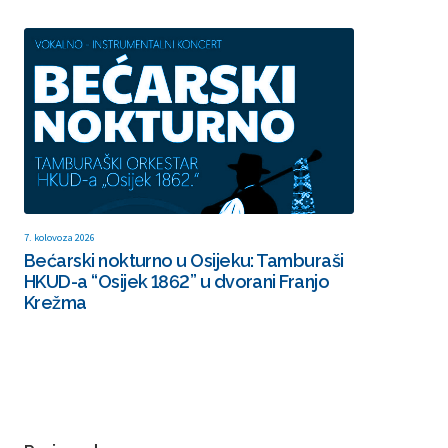
7. kolovoza 2026
Bećarski nokturno u Osijeku: Tamburaši
HKUD-a “Osijek 1862” u dvorani Franjo
Krežma