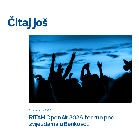
Čitaj još
8. kolovoza 2026
RITAM Open Air 2026: techno pod
zvijezdama u Benkovcu