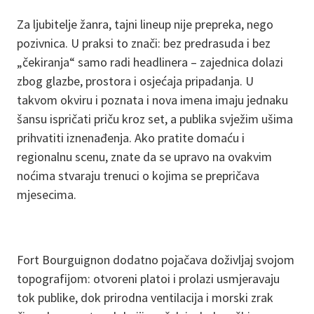
Za ljubitelje žanra, tajni lineup nije prepreka, nego
pozivnica. U praksi to znači: bez predrasuda i bez
„čekiranja“ samo radi headlinera – zajednica dolazi
zbog glazbe, prostora i osjećaja pripadanja. U
takvom okviru i poznata i nova imena imaju jednaku
šansu ispričati priču kroz set, a publika svježim ušima
prihvatiti iznenađenja. Ako pratite domaću i
regionalnu scenu, znate da se upravo na ovakvim
noćima stvaraju trenuci o kojima se prepričava
mjesecima.
Fort Bourguignon dodatno pojačava doživljaj svojom
topografijom: otvoreni platoi i prolazi usmjeravaju
tok publike, dok prirodna ventilacija i morski zrak