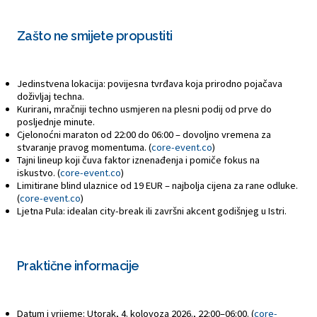
Zašto ne smijete propustiti
Jedinstvena lokacija: povijesna tvrđava koja prirodno pojačava
doživljaj techna.
Kurirani, mračniji techno usmjeren na plesni podij od prve do
posljednje minute.
Cjelonoćni maraton od 22:00 do 06:00 – dovoljno vremena za
stvaranje pravog momentuma. (
core-event.co
)
Tajni lineup koji čuva faktor iznenađenja i pomiče fokus na
iskustvo. (
core-event.co
)
Limitirane blind ulaznice od 19 EUR – najbolja cijena za rane odluke.
(
core-event.co
)
Ljetna Pula: idealan city-break ili završni akcent godišnjeg u Istri.
Praktične informacije
Datum i vrijeme: Utorak, 4. kolovoza 2026., 22:00–06:00. (
core-