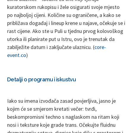
kuratorskom rukopisu i žele osigurati svoje mjesto
po najboljoj cijeni. Količine su ograničene, a kako se
približava događaj i lineup krene u najave, očekuje se i
rast cijene. Ako ste u Puli u tjednu prvog kolovoškog
utorka ili planirate put u Istru, ovo je trenutak da
zabilježite datum i zaključate ulaznicu. (
core-
event.co
)
Detalji o programu i iskustvu
Iako su imena izvođača zasad povjerljiva, jasno je
kojim će se smjerom kretati večer: tvrđi,
beskompromisni techno s naglaskom na ritam koji
nosi i teksture koje grade trans. Očekujte fluidnu
dramaturgiju setova, dionice koje dišu s prostorom i