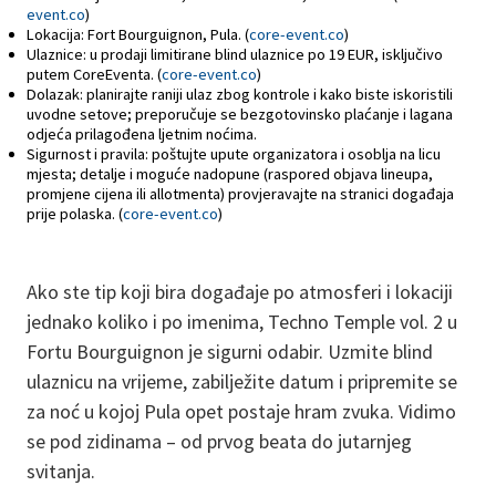
event.co
)
Lokacija: Fort Bourguignon, Pula. (
core-event.co
)
Ulaznice: u prodaji limitirane blind ulaznice po 19 EUR, isključivo
putem CoreEventa. (
core-event.co
)
Dolazak: planirajte raniji ulaz zbog kontrole i kako biste iskoristili
uvodne setove; preporučuje se bezgotovinsko plaćanje i lagana
odjeća prilagođena ljetnim noćima.
Sigurnost i pravila: poštujte upute organizatora i osoblja na licu
mjesta; detalje i moguće nadopune (raspored objava lineupa,
promjene cijena ili allotmenta) provjeravajte na stranici događaja
prije polaska. (
core-event.co
)
Ako ste tip koji bira događaje po atmosferi i lokaciji
jednako koliko i po imenima, Techno Temple vol. 2 u
Fortu Bourguignon je sigurni odabir. Uzmite blind
ulaznicu na vrijeme, zabilježite datum i pripremite se
za noć u kojoj Pula opet postaje hram zvuka. Vidimo
se pod zidinama – od prvog beata do jutarnjeg
svitanja.