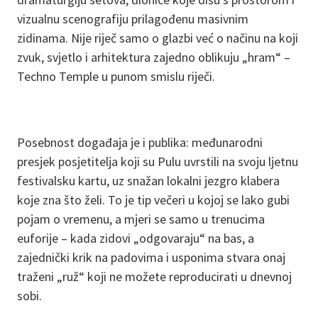
vizualnu scenografiju prilagođenu masivnim
zidinama. Nije riječ samo o glazbi već o načinu na koji
zvuk, svjetlo i arhitektura zajedno oblikuju „hram“ –
Techno Temple u punom smislu riječi.
Posebnost događaja je i publika: međunarodni
presjek posjetitelja koji su Pulu uvrstili na svoju ljetnu
festivalsku kartu, uz snažan lokalni jezgro klabera
koje zna što želi. To je tip večeri u kojoj se lako gubi
pojam o vremenu, a mjeri se samo u trenucima
euforije – kada zidovi „odgovaraju“ na bas, a
zajednički krik na padovima i usponima stvara onaj
traženi „ruž“ koji ne možete reproducirati u dnevnoj
sobi.