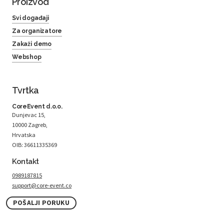
Proizvod
Svi događaji
Za organizatore
Zakaži demo
Webshop
Tvrtka
CoreEvent d.o.o.
Dunjevac 15,
10000 Zagreb,
Hrvatska
OIB: 36611335369
Kontakt
0989187815
support@core-event.co
POŠALJI PORUKU