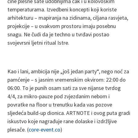
čine plesne sate udobnijima čak i u kolovoškim
temperaturama. Izvedbeni koncepti koji koriste
arhitekturu – mapiranja na zidinama, ciljana rasvjeta,
projekcije – u ovakvom prostoru imaju posebnu
snagu. Ne čudi da je techno u tvrđavi postao
svojevrsni ljetni ritual Istre.
Kao i lani, ambicija nije „još jedan party“, nego noć za
pamćenje – s jasnim vremenskim okvirom: 22:00 do
06:00. To je punih osam sati za sve nijanse tvrdog
4/4, za mikro-pauze pod zvjezdanim nebom i
povratke na floor u trenutku kada vas pozove
sljedeća build-up dionica. ARTNOTE i ovog puta gradi
iskustvo koje nagrađuje rane dolaske i izdržljive
plesače. (
core-event.co
)