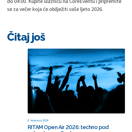
do 04:00. Kupite ulaznicu na CoreEventu i pripremite
se za večer koja će obilježiti vaše ljeto 2026.
Čitaj još
8. kolovoza 2026
RITAM Open Air 2026: techno pod