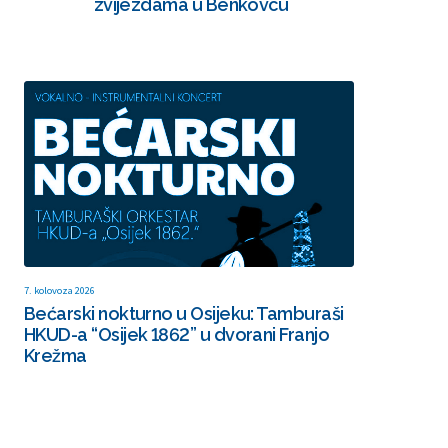
zvijezdama u Benkovcu
7. kolovoza 2026
Bećarski nokturno u Osijeku: Tamburaši
HKUD-a “Osijek 1862” u dvorani Franjo
Krežma