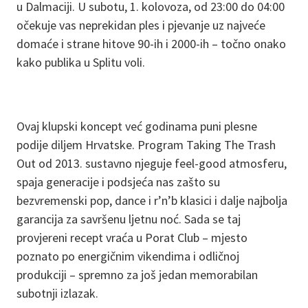
u Dalmaciji. U subotu, 1. kolovoza, od 23:00 do 04:00
očekuje vas neprekidan ples i pjevanje uz najveće
domaće i strane hitove 90-ih i 2000-ih – točno onako
kako publika u Splitu voli.
Ovaj klupski koncept već godinama puni plesne
podije diljem Hrvatske. Program Taking The Trash
Out od 2013. sustavno njeguje feel-good atmosferu,
spaja generacije i podsjeća nas zašto su
bezvremenski pop, dance i r’n’b klasici i dalje najbolja
garancija za savršenu ljetnu noć. Sada se taj
provjereni recept vraća u Porat Club – mjesto
poznato po energičnim vikendima i odličnoj
produkciji – spremno za još jedan memorabilan
subotnji izlazak.