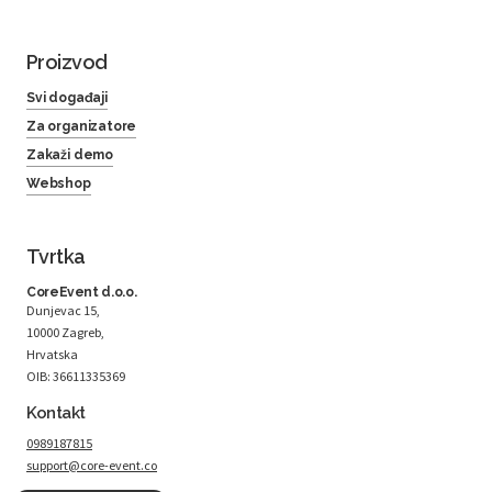
Proizvod
Svi događaji
Za organizatore
Zakaži demo
Webshop
Tvrtka
CoreEvent d.o.o.
Dunjevac 15,
10000 Zagreb,
Hrvatska
OIB: 36611335369
Kontakt
0989187815
support@core-event.co