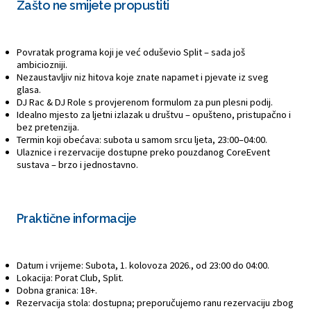
Zašto ne smijete propustiti
Povratak programa koji je već oduševio Split – sada još
ambiciozniji.
Nezaustavljiv niz hitova koje znate napamet i pjevate iz sveg
glasa.
DJ Rac & DJ Role s provjerenom formulom za pun plesni podij.
Idealno mjesto za ljetni izlazak u društvu – opušteno, pristupačno i
bez pretenzija.
Termin koji obećava: subota u samom srcu ljeta, 23:00–04:00.
Ulaznice i rezervacije dostupne preko pouzdanog CoreEvent
sustava – brzo i jednostavno.
Praktične informacije
Datum i vrijeme: Subota, 1. kolovoza 2026., od 23:00 do 04:00.
Lokacija: Porat Club, Split.
Dobna granica: 18+.
Rezervacija stola: dostupna; preporučujemo ranu rezervaciju zbog