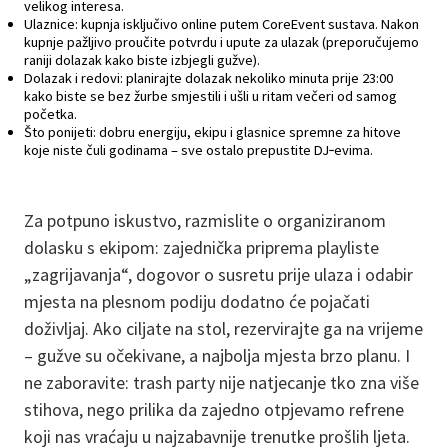
velikog interesa.
Ulaznice: kupnja isključivo online putem CoreEvent sustava. Nakon
kupnje pažljivo proučite potvrdu i upute za ulazak (preporučujemo
raniji dolazak kako biste izbjegli gužve).
Dolazak i redovi: planirajte dolazak nekoliko minuta prije 23:00
kako biste se bez žurbe smjestili i ušli u ritam večeri od samog
početka.
Što ponijeti: dobru energiju, ekipu i glasnice spremne za hitove
koje niste čuli godinama – sve ostalo prepustite DJ‑evima.
Za potpuno iskustvo, razmislite o organiziranom
dolasku s ekipom: zajednička priprema playliste
„zagrijavanja“, dogovor o susretu prije ulaza i odabir
mjesta na plesnom podiju dodatno će pojačati
doživljaj. Ako ciljate na stol, rezervirajte ga na vrijeme
– gužve su očekivane, a najbolja mjesta brzo planu. I
ne zaboravite: trash party nije natjecanje tko zna više
stihova, nego prilika da zajedno otpjevamo refrene
koji nas vraćaju u najzabavnije trenutke prošlih ljeta.