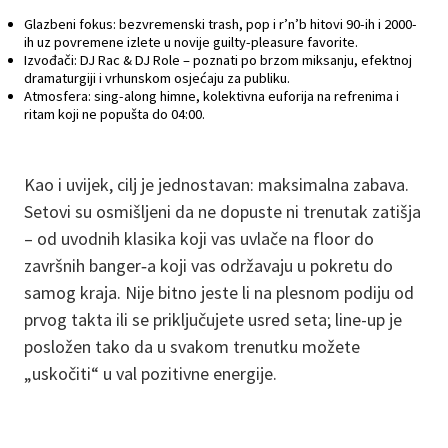
Glazbeni fokus: bezvremenski trash, pop i r’n’b hitovi 90-ih i 2000-
ih uz povremene izlete u novije guilty-pleasure favorite.
Izvođači: DJ Rac & DJ Role – poznati po brzom miksanju, efektnoj
dramaturgiji i vrhunskom osjećaju za publiku.
Atmosfera: sing-along himne, kolektivna euforija na refrenima i
ritam koji ne popušta do 04:00.
Kao i uvijek, cilj je jednostavan: maksimalna zabava.
Setovi su osmišljeni da ne dopuste ni trenutak zatišja
– od uvodnih klasika koji vas uvlače na floor do
završnih banger‑a koji vas održavaju u pokretu do
samog kraja. Nije bitno jeste li na plesnom podiju od
prvog takta ili se priključujete usred seta; line-up je
posložen tako da u svakom trenutku možete
„uskočiti“ u val pozitivne energije.