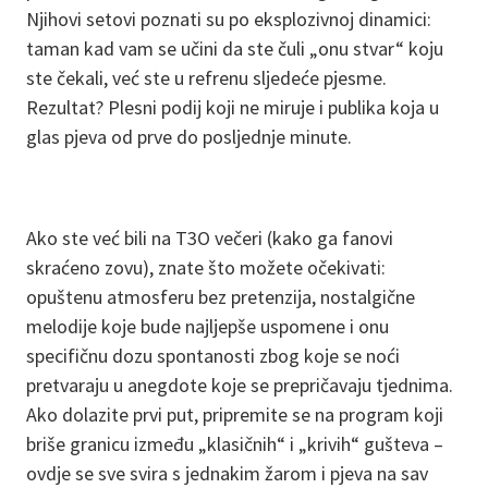
Njihovi setovi poznati su po eksplozivnoj dinamici:
taman kad vam se učini da ste čuli „onu stvar“ koju
ste čekali, već ste u refrenu sljedeće pjesme.
Rezultat? Plesni podij koji ne miruje i publika koja u
glas pjeva od prve do posljednje minute.
Ako ste već bili na T3O večeri (kako ga fanovi
skraćeno zovu), znate što možete očekivati:
opuštenu atmosferu bez pretenzija, nostalgične
melodije koje bude najljepše uspomene i onu
specifičnu dozu spontanosti zbog koje se noći
pretvaraju u anegdote koje se prepričavaju tjednima.
Ako dolazite prvi put, pripremite se na program koji
briše granicu između „klasičnih“ i „krivih“ gušteva –
ovdje se sve svira s jednakim žarom i pjeva na sav