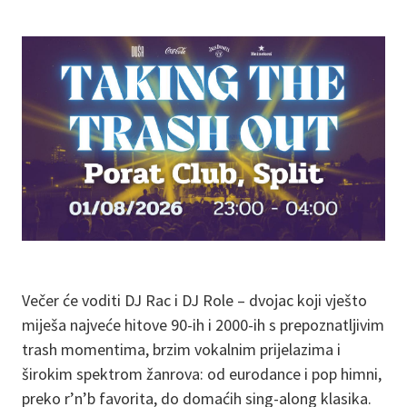
Večer će voditi DJ Rac i DJ Role – dvojac koji vješto
miješa najveće hitove 90-ih i 2000-ih s prepoznatljivim
trash momentima, brzim vokalnim prijelazima i
širokim spektrom žanrova: od eurodance i pop himni,
preko r’n’b favorita, do domaćih sing-along klasika.