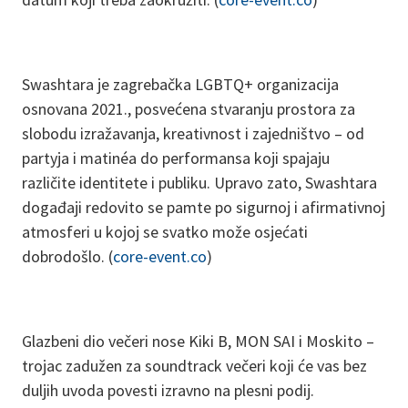
Swashtara je zagrebačka LGBTQ+ organizacija
osnovana 2021., posvećena stvaranju prostora za
slobodu izražavanja, kreativnost i zajedništvo – od
partyja i matinéa do performansa koji spajaju
različite identitete i publiku. Upravo zato, Swashtara
događaji redovito se pamte po sigurnoj i afirmativnoj
atmosferi u kojoj se svatko može osjećati
dobrodošlo. (
core-event.co
)
Glazbeni dio večeri nose Kiki B, MON SAI i Moskito –
trojac zadužen za soundtrack večeri koji će vas bez
duljih uvoda povesti izravno na plesni podij.