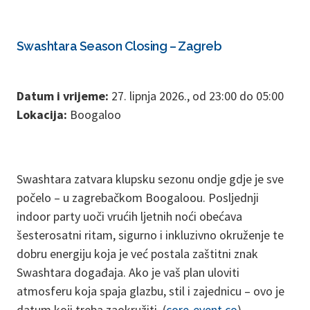
Swashtara Season Closing – Zagreb
Datum i vrijeme:
27. lipnja 2026., od 23:00 do 05:00
Lokacija:
Boogaloo
Swashtara zatvara klupsku sezonu ondje gdje je sve
počelo – u zagrebačkom Boogaloou. Posljednji
indoor party uoči vrućih ljetnih noći obećava
šesterosatni ritam, sigurno i inkluzivno okruženje te
dobru energiju koja je već postala zaštitni znak
Swashtara događaja. Ako je vaš plan uloviti
atmosferu koja spaja glazbu, stil i zajednicu – ovo je
datum koji treba zaokružiti. (
core-event.co
)