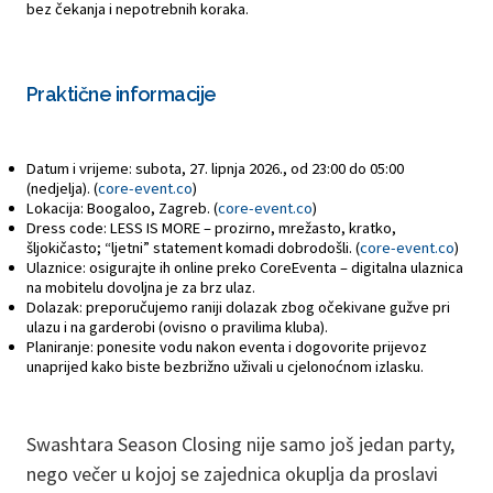
bez čekanja i nepotrebnih koraka.
Praktične informacije
Datum i vrijeme: subota, 27. lipnja 2026., od 23:00 do 05:00
(nedjelja). (
core-event.co
)
Lokacija: Boogaloo, Zagreb. (
core-event.co
)
Dress code: LESS IS MORE – prozirno, mrežasto, kratko,
šljokičasto; “ljetni” statement komadi dobrodošli. (
core-event.co
)
Ulaznice: osigurajte ih online preko CoreEventa – digitalna ulaznica
na mobitelu dovoljna je za brz ulaz.
Dolazak: preporučujemo raniji dolazak zbog očekivane gužve pri
ulazu i na garderobi (ovisno o pravilima kluba).
Planiranje: ponesite vodu nakon eventa i dogovorite prijevoz
unaprijed kako biste bezbrižno uživali u cjelonoćnom izlasku.
Swashtara Season Closing nije samo još jedan party,
nego večer u kojoj se zajednica okuplja da proslavi