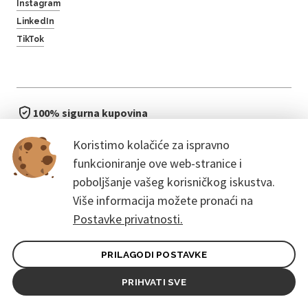
Instagram
LinkedIn
TikTok
100% sigurna kupovina
brzo i jednostavno
Koristimo kolačiće za ispravno
bez čekanja u redu
funkcioniranje ove web-stranice i
poboljšanje vašeg korisničkog iskustva.
Više informacija možete pronaći na
Postavke privatnosti.
PRILAGODI POSTAVKE
Opći uvjeti ugovora za kupce
Pravila zaštite osobnih podataka
PRIHVATI SVE
© 2026. CoreEvent