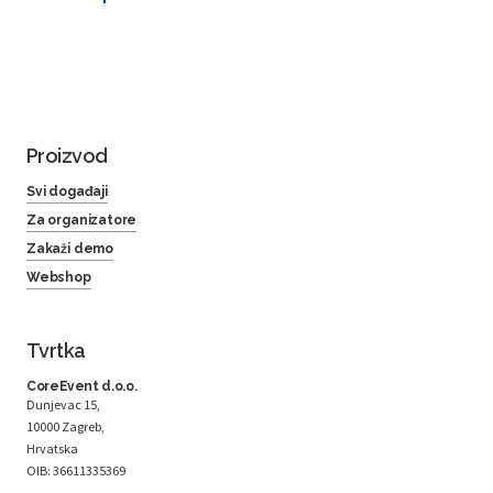
Proizvod
Svi događaji
Za organizatore
Zakaži demo
Webshop
Tvrtka
CoreEvent d.o.o.
Dunjevac 15,
10000 Zagreb,
Hrvatska
OIB: 36611335369