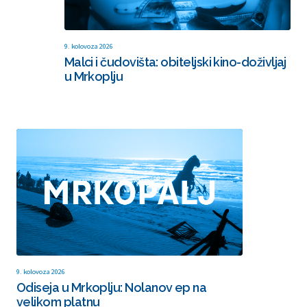
9. kolovoza 2026
Malci i čudovišta: obiteljski kino-doživljaj
u Mrkoplju
9. kolovoza 2026
Odiseja u Mrkoplju: Nolanov ep na
velikom platnu