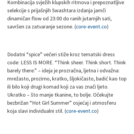
Kombinacija svježih klupskih ritmova i prepoznatljive
selekcije s prijašnjih Swashtara izdanja jamči
dinamičan flow od 23:00 do ranih jutarnjih sati,
savršen za zatvaranje sezone. (
core-event.co
)
Dodatni “spice” večeri stiže kroz tematski dress
code: LESS IS MORE. “Think sheer. Think short. Think
barely there.” – ideja je prozračna, ljetna i odvažna:
mrežasto, prozirno, kratko, šljokičasto, badić kao top
ili bilo koji drugi komad koji za vas znači ljeto.
Ukratko – što manje tkanine, to bolje. Očekujte
bezbrižan “Hot Girl Summer” osjećaj i atmosferu
koja slavi individualni stil. (
core-event.co
)