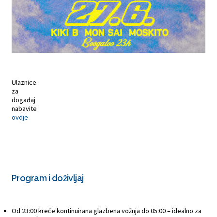
Ulaznice
za
događaj
nabavite
ovdje
Program i doživljaj
Od 23:00 kreće kontinuirana glazbena vožnja do 05:00 – idealno za