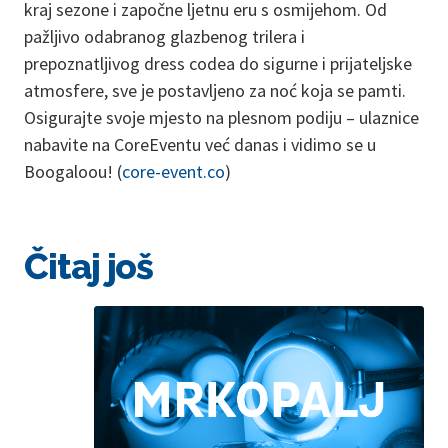
kraj sezone i započne ljetnu eru s osmijehom. Od
pažljivo odabranog glazbenog trilera i
prepoznatljivog dress codea do sigurne i prijateljske
atmosfere, sve je postavljeno za noć koja se pamti.
Osigurajte svoje mjesto na plesnom podiju – ulaznice
nabavite na CoreEventu već danas i vidimo se u
Boogaloou! (
core-event.co
)
Čitaj još