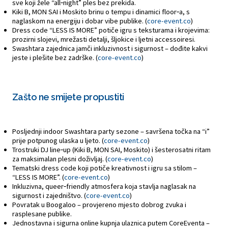
sve koji žele “all‑night” ples bez prekida.
Kiki B, MON SAI i Moskito brinu o tempu i dinamici floor‑a, s
naglaskom na energiju i dobar vibe publike. (
core-event.co
)
Dress code “LESS IS MORE” potiče igru s teksturama i krojevima:
prozirni slojevi, mrežasti detalji, šljokice i ljetni accessoiresi.
Swashtara zajednica jamči inkluzivnost i sigurnost – dođite kakvi
jeste i plešite bez zadrške. (
core-event.co
)
Zašto ne smijete propustiti
Posljednji indoor Swashtara party sezone – savršena točka na “i”
prije potpunog ulaska u ljeto. (
core-event.co
)
Trostruki DJ line‑up (Kiki B, MON SAI, Moskito) i šesterosatni ritam
za maksimalan plesni doživljaj. (
core-event.co
)
Tematski dress code koji potiče kreativnost i igru sa stilom –
“LESS IS MORE”. (
core-event.co
)
Inkluzivna, queer‑friendly atmosfera koja stavlja naglasak na
sigurnost i zajedništvo. (
core-event.co
)
Povratak u Boogaloo – provjereno mjesto dobrog zvuka i
rasplesane publike.
Jednostavna i sigurna online kupnja ulaznica putem CoreEventa –