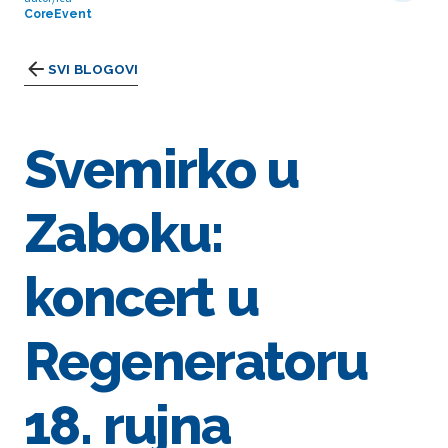
CoreEvent
SVI BLOGOVI
Svemirko u
Zaboku:
koncert u
Regeneratoru
18. rujna