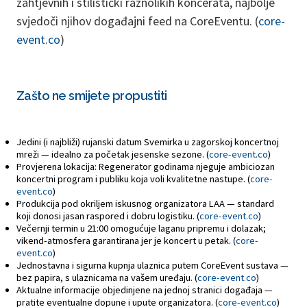
zahtjevnih i stilistički raznolikih koncerata, najbolje
svjedoči njihov događajni feed na CoreEventu. (
core-
event.co
)
Zašto ne smijete propustiti
Jedini (i najbliži) rujanski datum Svemirka u zagorskoj koncertnoj
mreži — idealno za početak jesenske sezone. (
core-event.co
)
Provjerena lokacija: Regenerator godinama njeguje ambiciozan
koncertni program i publiku koja voli kvalitetne nastupe. (
core-
event.co
)
Produkcija pod okriljem iskusnog organizatora LAA — standard
koji donosi jasan raspored i dobru logistiku. (
core-event.co
)
Večernji termin u 21:00 omogućuje laganu pripremu i dolazak;
vikend-atmosfera garantirana jer je koncert u petak. (
core-
event.co
)
Jednostavna i sigurna kupnja ulaznica putem CoreEvent sustava —
bez papira, s ulaznicama na vašem uređaju. (
core-event.co
)
Aktualne informacije objedinjene na jednoj stranici događaja —
pratite eventualne dopune i upute organizatora. (
core-event.co
)