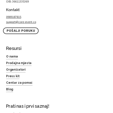
OIB: 36611335369
Kontakt
0989187815
support@core-event.co
POŠALJI PORUKU
Resursi
O nama
Prodajna mjesta
Organizatori
Press kit
Centar za pomoć
Blog
Prati nas i prvi saznaj!