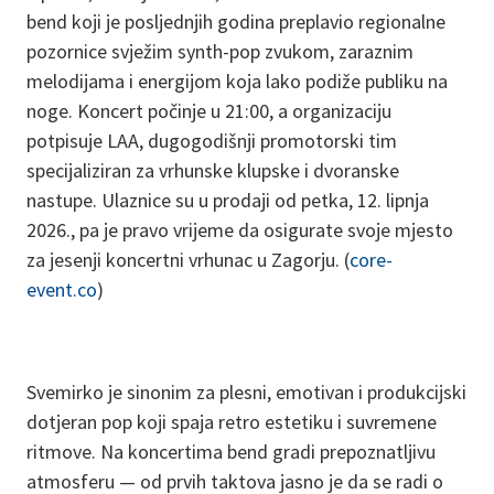
bend koji je posljednjih godina preplavio regionalne
pozornice svježim synth-pop zvukom, zaraznim
melodijama i energijom koja lako podiže publiku na
noge. Koncert počinje u 21:00, a organizaciju
potpisuje LAA, dugogodišnji promotorski tim
specijaliziran za vrhunske klupske i dvoranske
nastupe. Ulaznice su u prodaji od petka, 12. lipnja
2026., pa je pravo vrijeme da osigurate svoje mjesto
za jesenji koncertni vrhunac u Zagorju. (
core-
event.co
)
Svemirko je sinonim za plesni, emotivan i produkcijski
dotjeran pop koji spaja retro estetiku i suvremene
ritmove. Na koncertima bend gradi prepoznatljivu
atmosferu — od prvih taktova jasno je da se radi o