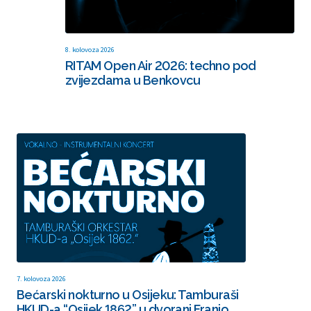
8. kolovoza 2026
RITAM Open Air 2026: techno pod
zvijezdama u Benkovcu
7. kolovoza 2026
Bećarski nokturno u Osijeku: Tamburaši
HKUD-a “Osijek 1862” u dvorani Franjo