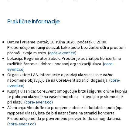
Praktične informacije
Datum i vrijeme: petak, 18. rujna 2026., početak u 21:00.
Preporučujemo raniji dolazak kako biste bez žurbe ušli u prostor i
pronašli svoje mjesto. (
core-event.co
)
Lokacija: Regenerator Zabok. Prostor je poznat po koncertima
različitih žanrova i dobro uhodanoj organizaciji ulaza. (
core-
event.co
)
Organizator: LAA. Informacije o prodaji ulaznica i sve važne
napomene objavljuju se na CoreEvent stranici događaja. (
core-
event.co
)
Kupnja ulaznica: CoreEvent omogućuje brzu i sigurnu online kupnju
te pohranu ulaznice na vašem mobitelu — dovoljno je skeniranje
pri ulazu. (
core-event.co
)
Ažuriranja: Ako dođe do promjene satnice ili dodatnih uputa (npr.
raspored ulaza), iste će biti naznačene na stranici koncerta.
Preporučujemo da je povremeno provjerite do samog datuma.
(
core-event.co
)