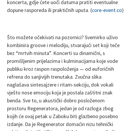
koncerta, gdje ćete uoči datuma pratiti eventualne
dopune rasporeda ili praktičnih uputa. (
core-event.co
)
Što možete očekivati na pozornici? Svemirko uživo
kombinira groove i melodiju, stvarajući set koji teče
bez “mrtvih minuta”. Koncerti su dinamični, s
promišljenim prijelazima i kulminacijama koje vode
publiku kroz raspon raspoloženja — od euforičnih
refrena do sanjivijih trenutaka. Zvučna slika
naglašava sintesajzere i ritam-sekciju, dok vokali
vješto nose emociju koja je postala zaštitni znak
benda. Sve to, u akustički dobro posloženom
prostoru Regeneratora, jedan je od razloga zbog
kojih će ovaj petak u Zaboku biti glazbeno posebno
izdanje. Da je Regenerator domaćin nizu tehnički