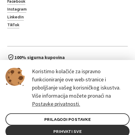
Facebook
Instagram
LinkedIn
TikTok
100% sigurna kupovina
brzo i jednostavno
Koristimo kolačiće za ispravno
bez čekanja u redu
funkcioniranje ove web-stranice i
poboljšanje vašeg korisničkog iskustva.
Više informacija možete pronaći na
Postavke privatnosti.
PRILAGODI POSTAVKE
Opći uvjeti ugovora za kupce
Pravila zaštite osobnih podataka
PRIHVATI SVE