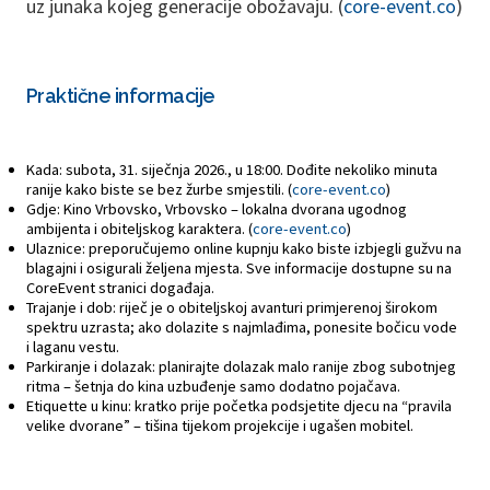
uz junaka kojeg generacije obožavaju. (
core-event.co
)
Praktične informacije
Kada: subota, 31. siječnja 2026., u 18:00. Dođite nekoliko minuta
ranije kako biste se bez žurbe smjestili. (
core-event.co
)
Gdje: Kino Vrbovsko, Vrbovsko – lokalna dvorana ugodnog
ambijenta i obiteljskog karaktera. (
core-event.co
)
Ulaznice: preporučujemo online kupnju kako biste izbjegli gužvu na
blagajni i osigurali željena mjesta. Sve informacije dostupne su na
CoreEvent stranici događaja.
Trajanje i dob: riječ je o obiteljskoj avanturi primjerenoj širokom
spektru uzrasta; ako dolazite s najmlađima, ponesite bočicu vode
i laganu vestu.
Parkiranje i dolazak: planirajte dolazak malo ranije zbog subotnjeg
ritma – šetnja do kina uzbuđenje samo dodatno pojačava.
Etiquette u kinu: kratko prije početka podsjetite djecu na “pravila
velike dvorane” – tišina tijekom projekcije i ugašen mobitel.