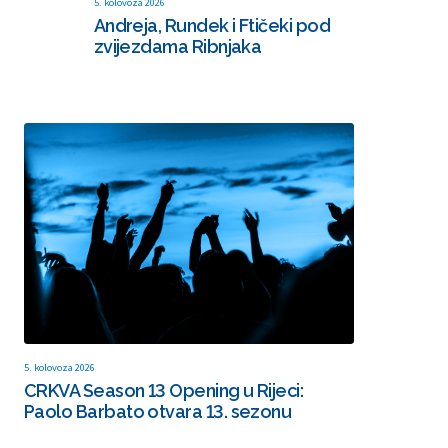
5. kolovoza 2026
Andreja, Rundek i Ftičeki pod
zvijezdama Ribnjaka
5. kolovoza 2026
CRKVA Season 13 Opening u Rijeci:
Paolo Barbato otvara 13. sezonu