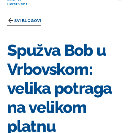
CoreEvent
SVI BLOGOVI
Spužva Bob u
Vrbovskom:
velika potraga
na velikom
platnu