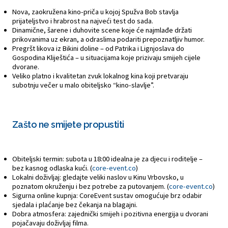
Nova, zaokružena kino-priča u kojoj Spužva Bob stavlja
prijateljstvo i hrabrost na najveći test do sada.
Dinamične, šarene i duhovite scene koje će najmlađe držati
prikovanima uz ekran, a odraslima podariti prepoznatljiv humor.
Pregršt likova iz Bikini doline – od Patrika i Lignjoslava do
Gospodina Kliještića – u situacijama koje prizivaju smijeh cijele
dvorane.
Veliko platno i kvalitetan zvuk lokalnog kina koji pretvaraju
subotnju večer u malo obiteljsko “kino-slavlje”.
Zašto ne smijete propustiti
Obiteljski termin: subota u 18:00 idealna je za djecu i roditelje –
bez kasnog odlaska kući. (
core-event.co
)
Lokalni doživljaj: gledajte veliki naslov u Kinu Vrbovsko, u
poznatom okruženju i bez potrebe za putovanjem. (
core-event.co
)
Sigurna online kupnja: CoreEvent sustav omogućuje brz odabir
sjedala i plaćanje bez čekanja na blagajni.
Dobra atmosfera: zajednički smijeh i pozitivna energija u dvorani
pojačavaju doživljaj filma.