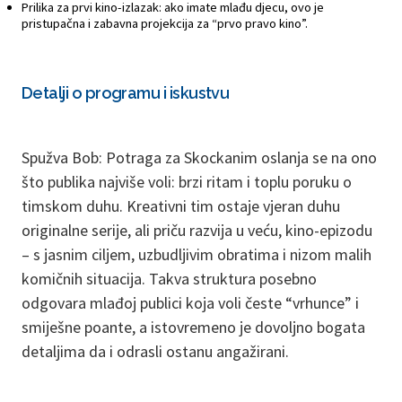
Prilika za prvi kino-izlazak: ako imate mlađu djecu, ovo je
pristupačna i zabavna projekcija za “prvo pravo kino”.
Detalji o programu i iskustvu
Spužva Bob: Potraga za Skockanim oslanja se na ono
što publika najviše voli: brzi ritam i toplu poruku o
timskom duhu. Kreativni tim ostaje vjeran duhu
originalne serije, ali priču razvija u veću, kino-epizodu
– s jasnim ciljem, uzbudljivim obratima i nizom malih
komičnih situacija. Takva struktura posebno
odgovara mlađoj publici koja voli česte “vrhunce” i
smiješne poante, a istovremeno je dovoljno bogata
detaljima da i odrasli ostanu angažirani.