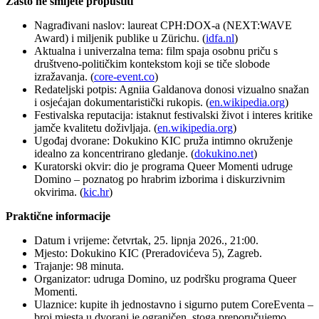
Zašto ne smijete propustiti
Nagrađivani naslov: laureat CPH:DOX-a (NEXT:WAVE
Award) i miljenik publike u Zürichu. (
idfa.nl
)
Aktualna i univerzalna tema: film spaja osobnu priču s
društveno-političkim kontekstom koji se tiče slobode
izražavanja. (
core-event.co
)
Redateljski potpis: Agniia Galdanova donosi vizualno snažan
i osjećajan dokumentaristički rukopis. (
en.wikipedia.org
)
Festivalska reputacija: istaknut festivalski život i interes kritike
jamče kvalitetu doživljaja. (
en.wikipedia.org
)
Ugođaj dvorane: Dokukino KIC pruža intimno okruženje
idealno za koncentrirano gledanje. (
dokukino.net
)
Kuratorski okvir: dio je programa Queer Momenti udruge
Domino – poznatog po hrabrim izborima i diskurzivnim
okvirima. (
kic.hr
)
Praktične informacije
Datum i vrijeme: četvrtak, 25. lipnja 2026., 21:00.
Mjesto: Dokukino KIC (Preradovićeva 5), Zagreb.
Trajanje: 98 minuta.
Organizator: udruga Domino, uz podršku programa Queer
Momenti.
Ulaznice: kupite ih jednostavno i sigurno putem CoreEventa –
broj mjesta u dvorani je ograničen, stoga preporučujemo