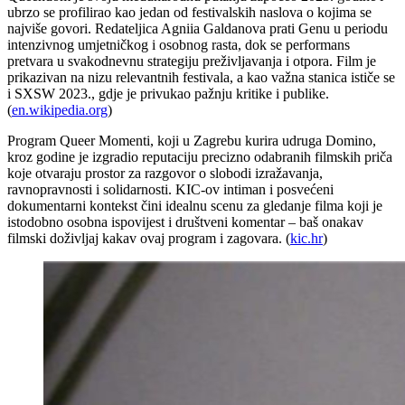
ubrzo se profilirao kao jedan od festivalskih naslova o kojima se
najviše govori. Redateljica Agniia Galdanova prati Genu u periodu
intenzivnog umjetničkog i osobnog rasta, dok se performans
pretvara u svakodnevnu strategiju preživljavanja i otpora. Film je
prikazivan na nizu relevantnih festivala, a kao važna stanica ističe se
i SXSW 2023., gdje je privukao pažnju kritike i publike.
(
en.wikipedia.org
)
Program Queer Momenti, koji u Zagrebu kurira udruga Domino,
kroz godine je izgradio reputaciju precizno odabranih filmskih priča
koje otvaraju prostor za razgovor o slobodi izražavanja,
ravnopravnosti i solidarnosti. KIC-ov intiman i posvećeni
dokumentarni kontekst čini idealnu scenu za gledanje filma koji je
istodobno osobna ispovijest i društveni komentar – baš onakav
filmski doživljaj kakav ovaj program i zagovara. (
kic.hr
)