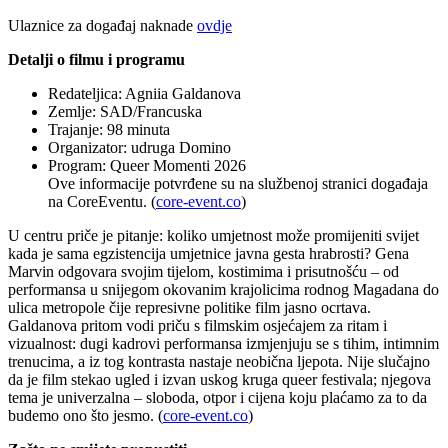
Ulaznice za događaj naknade
ovdje
Detalji o filmu i programu
Redateljica: Agniia Galdanova
Zemlje: SAD/Francuska
Trajanje: 98 minuta
Organizator: udruga Domino
Program: Queer Momenti 2026
Ove informacije potvrđene su na službenoj stranici događaja
na CoreEventu. (
core-event.co
)
U centru priče je pitanje: koliko umjetnost može promijeniti svijet
kada je sama egzistencija umjetnice javna gesta hrabrosti? Gena
Marvin odgovara svojim tijelom, kostimima i prisutnošću – od
performansa u snijegom okovanim krajolicima rodnog Magadana do
ulica metropole čije represivne politike film jasno ocrtava.
Galdanova pritom vodi priču s filmskim osjećajem za ritam i
vizualnost: dugi kadrovi performansa izmjenjuju se s tihim, intimnim
trenucima, a iz tog kontrasta nastaje neobična ljepota. Nije slučajno
da je film stekao ugled i izvan uskog kruga queer festivala; njegova
tema je univerzalna – sloboda, otpor i cijena koju plaćamo za to da
budemo ono što jesmo. (
core-event.co
)