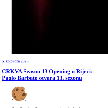
5. kolovoza 2026
CRKVA Season 13 Opening u Rijeci:
Paolo Barbato otvara 13. sezonu