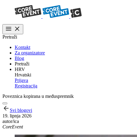
Pretraži
Kontakt
Za organizatore
Blog
Pretraži
HRV
Hrvatski
Prijava
Registracija
Poveznica kopirana u međuspremnik
Svi blogovi
19. lipnja 2026
autor/ica
CoreEvent