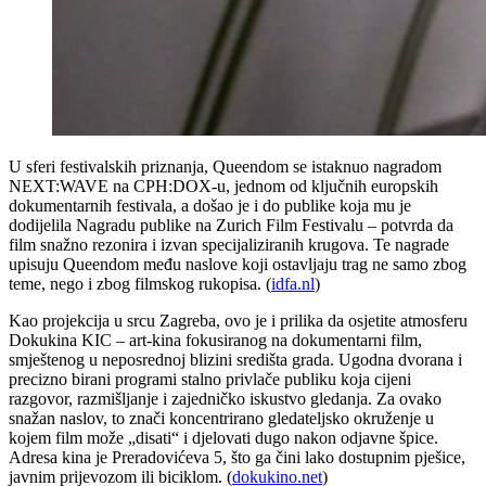
U sferi festivalskih priznanja, Queendom se istaknuo nagradom
NEXT:WAVE na CPH:DOX-u, jednom od ključnih europskih
dokumentarnih festivala, a došao je i do publike koja mu je
dodijelila Nagradu publike na Zurich Film Festivalu – potvrda da
film snažno rezonira i izvan specijaliziranih krugova. Te nagrade
upisuju Queendom među naslove koji ostavljaju trag ne samo zbog
teme, nego i zbog filmskog rukopisa. (
idfa.nl
)
Kao projekcija u srcu Zagreba, ovo je i prilika da osjetite atmosferu
Dokukina KIC – art-kina fokusiranog na dokumentarni film,
smještenog u neposrednoj blizini središta grada. Ugodna dvorana i
precizno birani programi stalno privlače publiku koja cijeni
razgovor, razmišljanje i zajedničko iskustvo gledanja. Za ovako
snažan naslov, to znači koncentrirano gledateljsko okruženje u
kojem film može „disati“ i djelovati dugo nakon odjavne špice.
Adresa kina je Preradovićeva 5, što ga čini lako dostupnim pješice,
javnim prijevozom ili biciklom. (
dokukino.net
)