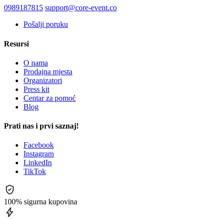
0989187815
support@core-event.co
Pošalji poruku
Resursi
O nama
Prodajna mjesta
Organizatori
Press kit
Centar za pomoć
Blog
Prati nas i prvi saznaj!
Facebook
Instagram
LinkedIn
TikTok
100% sigurna kupovina