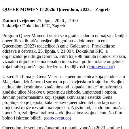
QUEER MOMENTI 2026: Queendom, 2023. – Zagreb
Datum i vrijeme:
25. lipnja 2026., 21:00
Lokacija:
Dokukino KIC, Zagreb
Program Queer Momenti vraća se u grad s jednom od najzapaženijih
queer filmskih priča posljednjih godina – dokumentarcem
Queendom (2023) redateljice Agniie Galdanove. Projekcija se
održava u četvrtak, 25. lipnja, u 21:00 u Dokukinu KIC, a
organizator je udruga Domino. Film traje 98 minuta i donosi snažan,
vizualno dojmljiv i emocionalno intenzivan portret mlade umjetnice
koja hrabro pomiče granice izraza i vidljivosti. (
core-event.co
)
U središtu filma je Gena Marvin – queer umjetnica koja je odrasla u
Magadanu, izloženom i surovom postsovjetskom krajoliku. Svojim
nadrealnim kostimima izrađenima od „otpada i trake“ transformira
gradske ulice Moskve u pozornicu slobode, umjetnosti i otpora.
Javnim performansima koji spajaju aktivizam i estetiku Gena
propituje što je ljepota, kako se živi queer identitet i na koji način
umjetnost može uzvratiti na represiju. Njezin rad, istodobno mračan
i poetičan, zahtijeva hrabrost – vidljivost ima svoju cijenu, što film
bolno i iskreno bilježi. (
core-event.co
)
Queendom je svoju međunarodnu putanju započeo 2023. godine i