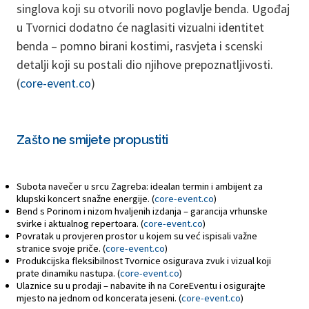
singlova koji su otvorili novo poglavlje benda. Ugođaj
u Tvornici dodatno će naglasiti vizualni identitet
benda – pomno birani kostimi, rasvjeta i scenski
detalji koji su postali dio njihove prepoznatljivosti.
(
core-event.co
)
Zašto ne smijete propustiti
Subota navečer u srcu Zagreba: idealan termin i ambijent za
klupski koncert snažne energije. (
core-event.co
)
Bend s Porinom i nizom hvaljenih izdanja – garancija vrhunske
svirke i aktualnog repertoara. (
core-event.co
)
Povratak u provjeren prostor u kojem su već ispisali važne
stranice svoje priče. (
core-event.co
)
Produkcijska fleksibilnost Tvornice osigurava zvuk i vizual koji
prate dinamiku nastupa. (
core-event.co
)
Ulaznice su u prodaji – nabavite ih na CoreEventu i osigurajte
mjesto na jednom od koncerata jeseni. (
core-event.co
)