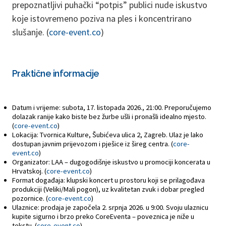
prepoznatljivi puhački “potpis” publici nude iskustvo
koje istovremeno poziva na ples i koncentrirano
slušanje. (
core-event.co
)
Praktične informacije
Datum i vrijeme: subota, 17. listopada 2026., 21:00. Preporučujemo
dolazak ranije kako biste bez žurbe ušli i pronašli idealno mjesto.
(
core-event.co
)
Lokacija: Tvornica Kulture, Šubićeva ulica 2, Zagreb. Ulaz je lako
dostupan javnim prijevozom i pješice iz šireg centra. (
core-
event.co
)
Organizator: LAA – dugogodišnje iskustvo u promociji koncerata u
Hrvatskoj. (
core-event.co
)
Format događaja: klupski koncert u prostoru koji se prilagođava
produkciji (Veliki/Mali pogon), uz kvalitetan zvuk i dobar pregled
pozornice. (
core-event.co
)
Ulaznice: prodaja je započela 2. srpnja 2026. u 9:00. Svoju ulaznicu
kupite sigurno i brzo preko CoreEventa – poveznica je niže u
tekstu. (
core-event.co
)