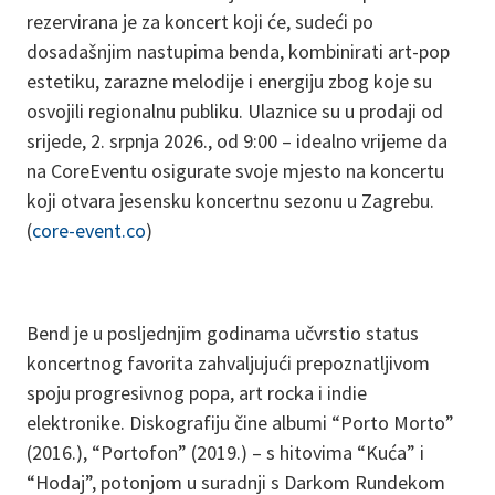
rezervirana je za koncert koji će, sudeći po
dosadašnjim nastupima benda, kombinirati art-pop
estetiku, zarazne melodije i energiju zbog koje su
osvojili regionalnu publiku. Ulaznice su u prodaji od
srijede, 2. srpnja 2026., od 9:00 – idealno vrijeme da
na CoreEventu osigurate svoje mjesto na koncertu
koji otvara jesensku koncertnu sezonu u Zagrebu.
(
core-event.co
)
Bend je u posljednjim godinama učvrstio status
koncertnog favorita zahvaljujući prepoznatljivom
spoju progresivnog popa, art rocka i indie
elektronike. Diskografiju čine albumi “Porto Morto”
(2016.), “Portofon” (2019.) – s hitovima “Kuća” i
“Hodaj”, potonjom u suradnji s Darkom Rundekom