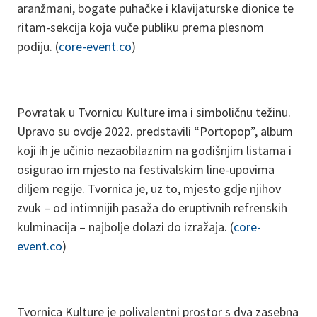
aranžmani, bogate puhačke i klavijaturske dionice te
ritam-sekcija koja vuče publiku prema plesnom
podiju. (
core-event.co
)
Povratak u Tvornicu Kulture ima i simboličnu težinu.
Upravo su ovdje 2022. predstavili “Portopop”, album
koji ih je učinio nezaobilaznim na godišnjim listama i
osigurao im mjesto na festivalskim line-upovima
diljem regije. Tvornica je, uz to, mjesto gdje njihov
zvuk – od intimnijih pasaža do eruptivnih refrenskih
kulminacija – najbolje dolazi do izražaja. (
core-
event.co
)
Tvornica Kulture je polivalentni prostor s dva zasebna