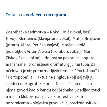
Detalji o izvođačima i programu
Zagrebačka sedmorka – Roko Crnić (vokal, bas),
Hrvoje Klemenčić (klavijature, vokal), Matija Brajković
(gitara), Matej Perić (bubnjevi), Marijan Uroić
(udaraljke), Antun Aleksa (trombon, vokal) i Marin
Živković (saksofon) – donosi na pozornicu bogate
aranžmane i promišljenu dramaturgiju nastupa. Za
očekivati je niz prepoznatljivih tema iz “Portofona” i
“Portopopa”, ali i aktualne singlove koji najavljuju
sljedeći diskografski korak. Nije slučajno da se o
njima govori kao o bendu koji jednako uvjerljivo zvuči
u malim klubovima i na velikim festivalskim
pozornicama – slojevita produkcija, precizna svirka i