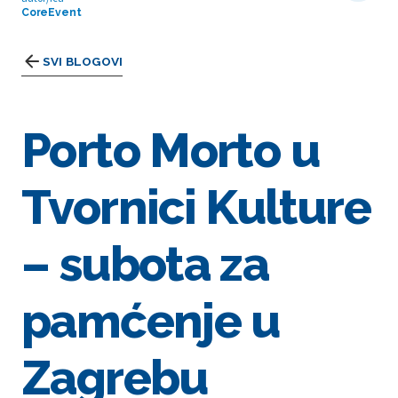
CoreEvent
SVI BLOGOVI
Porto Morto u
Tvornici Kulture
– subota za
pamćenje u
Zagrebu