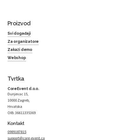
Proizvod
Svi događaji
Za organizatore
Zakaži demo
Webshop
Tvrtka
CoreEvent d.o.o.
Dunjevac 15,
10000 Zagreb,
Hrvatska
OIB: 36611335369
Kontakt
0989187815
support@core-event.co