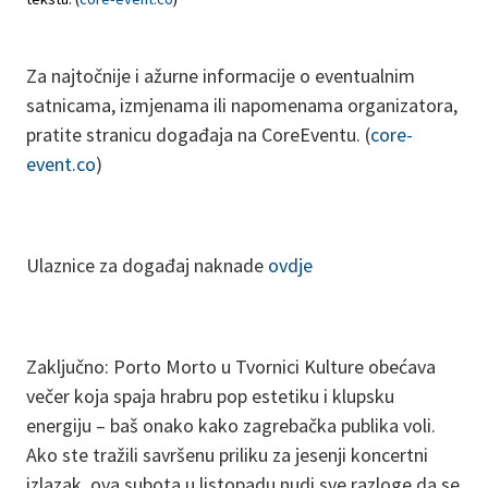
Za najtočnije i ažurne informacije o eventualnim
satnicama, izmjenama ili napomenama organizatora,
pratite stranicu događaja na CoreEventu. (
core-
event.co
)
Ulaznice za događaj naknade
ovdje
Zaključno: Porto Morto u Tvornici Kulture obećava
večer koja spaja hrabru pop estetiku i klupsku
energiju – baš onako kako zagrebačka publika voli.
Ako ste tražili savršenu priliku za jesenji koncertni
izlazak, ova subota u listopadu nudi sve razloge da se