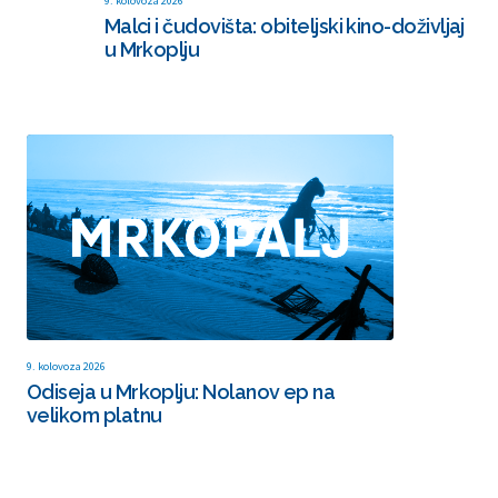
9. kolovoza 2026
Malci i čudovišta: obiteljski kino-doživljaj
u Mrkoplju
9. kolovoza 2026
Odiseja u Mrkoplju: Nolanov ep na
velikom platnu