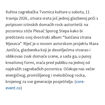
Kultna zagrebačka Tvornica kulture u subotu, 11.
travnja 2026., otvara vrata još jednoj glazbenoj priči s
potpisom istinskih domaćih rock-autoritetâ: na
pozornicu stiže Plesač Sporog Stepa kako bi
predstavio svoj dvostruki album “Sunčana strana
Mjeseca”. Riječ je o novom autorskom projektu Maxa
Juričića, glazbenika koji je desetljećima stvarao i
oblikovao zvuk domaće scene, a sada ga, u punoj
kreativnoj formi, vraća pred publiku na jednoj od
najdražih zagrebačkih pozornica. Očekuje nas večer
energičnog, promišljenog i melodičnog rocka,
krojenog za sve generacije posjetitelja. (
core-
event.co
)