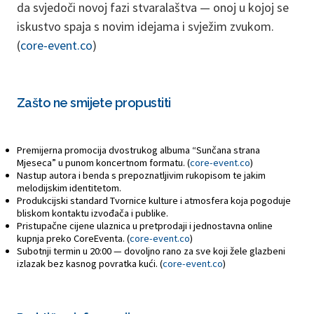
da svjedoči novoj fazi stvaralaštva — onoj u kojoj se
iskustvo spaja s novim idejama i svježim zvukom.
(
core-event.co
)
Zašto ne smijete propustiti
Premijerna promocija dvostrukog albuma “Sunčana strana
Mjeseca” u punom koncertnom formatu. (
core-event.co
)
Nastup autora i benda s prepoznatljivim rukopisom te jakim
melodijskim identitetom.
Produkcijski standard Tvornice kulture i atmosfera koja pogoduje
bliskom kontaktu izvođača i publike.
Pristupačne cijene ulaznica u pretprodaji i jednostavna online
kupnja preko CoreEventa. (
core-event.co
)
Subotnji termin u 20:00 — dovoljno rano za sve koji žele glazbeni
izlazak bez kasnog povratka kući. (
core-event.co
)