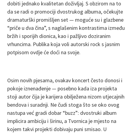
dobiti jednako kvalitetan doživljaj. S obzirom na to
da se radi o promociji dvostrukog albuma, očekujte
dramaturški promišljen set — moguće su i glazbene
“priče u dva čina”, s naglašenim kontrastima između
bržih i sporijih dionica, kao i pažljivo doziranim
vrhuncima. Publika koja voli autorski rock s jasnim
potpisom ovdje će doći na svoje.
Osim novih pjesama, ovakav koncert često donosi i
pokoje iznenađenje — posebno kada iza projekta
stoji autor čija je karijera obilježena nizom utjecajnih
bendova i suradnji. Ne čudi stoga što se oko ovog
nastupa već gradi dobar “buzz”: dvostruki album
implicira ambiciju i širinu, a Tvornica je mjesto na
kojem takvi projekti dobivaju puni smisao. U