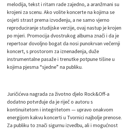
melodija, tekst i ritam rade zajedno, a aranžmani su
krojeni za scenu. Ako volite koncerte na kojima se
osjeti strast prema izvođenju, a ne samo vjerno
reproduciranje studijske verzije, ovaj nastup je krojen
po mjeri. Promocija dvostrukog albuma znači i da je
repertoar dovoljno bogat da nosi punokrvan večernji
koncert, s prostorom za iznenađenja, duže
instrumentalne pasaže i trenutke potpune tišine u
kojima pjesma “sjedne” na publiku.
Juričićeva nagrada za životno djelo Rock&Off-a
dodatno potvrđuje da je riječ o autoru s
kontinuitetom i integritetom — upravo onakvom
energijom kakvu koncerti u Tvornici najbolje prenose.
Za publiku to znači sigurnu izvedbu, ali i mogućnost