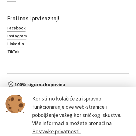
Prati nas i prvi saznaj!
Facebook
Instagram
LinkedIn
TikTok
100% sigurna kupovina
brzo i jednostavno
Koristimo kolačiće za ispravno
bez čekanja u redu
funkcioniranje ove web-stranice i
poboljšanje vašeg korisničkog iskustva.
Više informacija možete pronaći na
Postavke privatnosti.