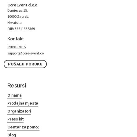
CoreEvent d.o.o.
Dunjevac 15,
10000 Zagreb,
Hrvatska
OIB: 36611335369
Kontakt
0989187815
support@core-event.co
POŠALJI PORUKU
Resursi
O nama
Prodajna mjesta
Organizatori
Press kit
Centar za pomoć
Blog