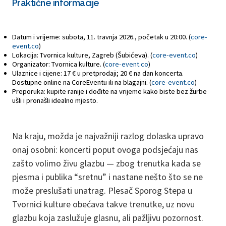
Praktične informacije
Datum i vrijeme: subota, 11. travnja 2026., početak u 20:00. (
core-
event.co
)
Lokacija: Tvornica kulture, Zagreb (Šubićeva). (
core-event.co
)
Organizator: Tvornica kulture. (
core-event.co
)
Ulaznice i cijene: 17 € u pretprodaji; 20 € na dan koncerta.
Dostupne online na CoreEventu ili na blagajni. (
core-event.co
)
Preporuka: kupite ranije i dođite na vrijeme kako biste bez žurbe
ušli i pronašli idealno mjesto.
Na kraju, možda je najvažniji razlog dolaska upravo
onaj osobni: koncerti poput ovoga podsjećaju nas
zašto volimo živu glazbu — zbog trenutka kada se
pjesma i publika “sretnu” i nastane nešto što se ne
može preslušati unatrag. Plesač Sporog Stepa u
Tvornici kulture obećava takve trenutke, uz novu
glazbu koja zaslužuje glasnu, ali pažljivu pozornost.