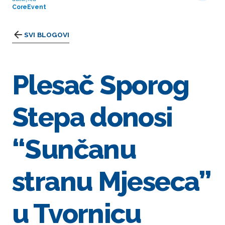
CoreEvent
SVI BLOGOVI
Plesač Sporog
Stepa donosi
“Sunčanu
stranu Mjeseca”
u Tvornicu