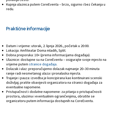
Kupnja ulaznica putem CoreEventa – brzo, sigurno i bez čekanja u
redu.
Praktične informacije
Datum i vrijeme: utorak, 2. lipnja 2026., početak u 20:00.
Lokacija: Amfiteatar Doma mladih, Split.
Dobna preporuka: 10+ (prema informacijama događaja).
Ulaznice: dostupne su na CoreEventu – osigurajte svoje mjesto na
vrijeme putem
stranice događaja
.
Dolazak i ulaz: preporučujemo dolazak najmanje 20–30 minuta
ranije radi nesmetanog ulaza i pronalaska mjesta.
Trajanje i pauza: izvedba je koncipirana kao kontinuirani scenski
doživljaj; pratite obavijesti organizatora na stranici događaja za
eventualne napomene.
Pristupačnost i dodatne napomene: za pitanja o pristupačnosti
prostora, ulazima i eventualnim ograničenjima, obratite se
organizatoru putem informacija dostupnih na CoreEventu.