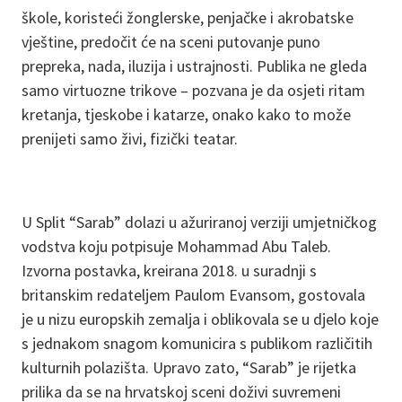
škole, koristeći žonglerske, penjačke i akrobatske
vještine, predočit će na sceni putovanje puno
prepreka, nada, iluzija i ustrajnosti. Publika ne gleda
samo virtuozne trikove – pozvana je da osjeti ritam
kretanja, tjeskobe i katarze, onako kako to može
prenijeti samo živi, fizički teatar.
U Split “Sarab” dolazi u ažuriranoj verziji umjetničkog
vodstva koju potpisuje Mohammad Abu Taleb.
Izvorna postavka, kreirana 2018. u suradnji s
britanskim redateljem Paulom Evansom, gostovala
je u nizu europskih zemalja i oblikovala se u djelo koje
s jednakom snagom komunicira s publikom različitih
kulturnih polazišta. Upravo zato, “Sarab” je rijetka
prilika da se na hrvatskoj sceni doživi suvremeni