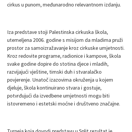
cirkus u punom, međunarodno relevantnom izdanju.
Iza predstave stoji Palestinska cirkuska škola,
utemeljena 2006. godine s misijom da mladima pruži
prostor za samoizražavanje kroz cirkuske umjetnosti.
Kroz redovite programe, radionice i kampove, škola
svake godine dopire do stotina djece i mladih,
razvijajući vještine, timski duh i stvaralačko
povjerenje. Unatoč izazovima okruženja u kojem
djeluje, škola kontinuirano stvara i gostuje,
potvrđujući da izvedbene umjetnosti mogu biti
istovremeno i estetski moćne i društveno značajne.
Turneja koja dovodi predstavu u Split rezultat je