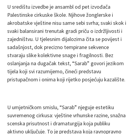
U središtu izvedbe je ansambl od pet izvođača
Palestinske cirkuske škole. Njihove žonglerske i
akrobatske vještine nisu same sebi svrha; svaki skok i
svaki balansirani trenutak gradi priču o izdržljivosti i
zajedništvu. U tjelesnim dijalozima čita se povijest i
sadašnjost, dok precizno tempirane sekvence
stvaraju slike kolektivne snage i fragilnosti. Bez
oslanjanja na dugačak tekst, “Sarab” govori jezikom
tijela koji svi razumijemo, čineći predstavu
pristupačnom i onima koji rijetko posjećuju kazalište.
U umjetničkom smislu, “Sarab” njeguje estetiku
suvremenog cirkusa: vještine vrhunske razine, snažna
scenska prisutnost i dramaturgija koja publiku
aktivno uključuje. To je predstava koja ravnopravno