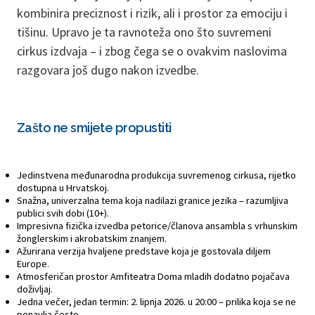
kombinira preciznost i rizik, ali i prostor za emociju i
tišinu. Upravo je ta ravnoteža ono što suvremeni
cirkus izdvaja – i zbog čega se o ovakvim naslovima
razgovara još dugo nakon izvedbe.
Zašto ne smijete propustiti
Jedinstvena međunarodna produkcija suvremenog cirkusa, rijetko
dostupna u Hrvatskoj.
Snažna, univerzalna tema koja nadilazi granice jezika – razumljiva
publici svih dobi (10+).
Impresivna fizička izvedba petorice/članova ansambla s vrhunskim
žonglerskim i akrobatskim znanjem.
Ažurirana verzija hvaljene predstave koja je gostovala diljem
Europe.
Atmosferičan prostor Amfiteatra Doma mladih dodatno pojačava
doživljaj.
Jedna večer, jedan termin: 2. lipnja 2026. u 20:00 – prilika koja se ne
ponavlja često.