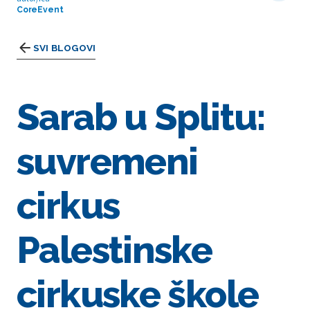
CoreEvent
SVI BLOGOVI
Sarab u Splitu:
suvremeni
cirkus
Palestinske
cirkuske škole