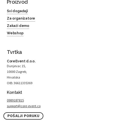
Proizvod
Svi događaji
Za organizatore
Zakaži demo
Webshop
Tvrtka
CoreEvent d.o.o.
Dunjevac 15,
10000 Zagreb,
Hrvatska
OIB: 36611335369
Kontakt
0989187815
support@core-event.co
POŠALJI PORUKU