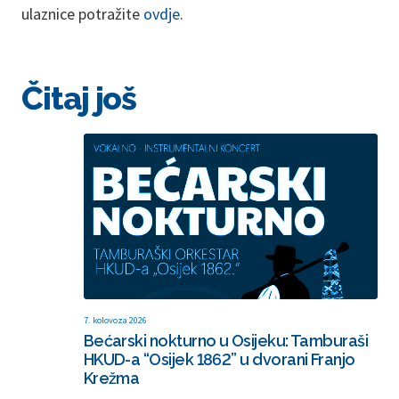
ulaznice potražite
ovdje
.
Čitaj još
7. kolovoza 2026
Bećarski nokturno u Osijeku: Tamburaši
HKUD-a “Osijek 1862” u dvorani Franjo
Krežma