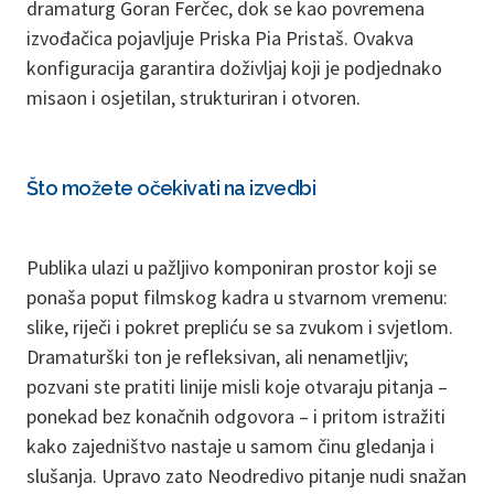
dramaturg Goran Ferčec, dok se kao povremena
izvođačica pojavljuje Priska Pia Pristaš. Ovakva
konfiguracija garantira doživljaj koji je podjednako
misaon i osjetilan, strukturiran i otvoren.
Što možete očekivati na izvedbi
Publika ulazi u pažljivo komponiran prostor koji se
ponaša poput filmskog kadra u stvarnom vremenu:
slike, riječi i pokret prepliću se sa zvukom i svjetlom.
Dramaturški ton je refleksivan, ali nenametljiv;
pozvani ste pratiti linije misli koje otvaraju pitanja –
ponekad bez konačnih odgovora – i pritom istražiti
kako zajedništvo nastaje u samom činu gledanja i
slušanja. Upravo zato Neodredivo pitanje nudi snažan