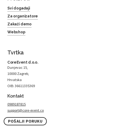
Svi događaji
Za organizatore
Zakaži demo
Webshop
Tvrtka
CoreEvent d.o.o.
Dunjevac 15,
10000 Zagreb,
Hrvatska
OIB: 36611335369
Kontakt
0989187815
support@core-event.co
POŠALJI PORUKU