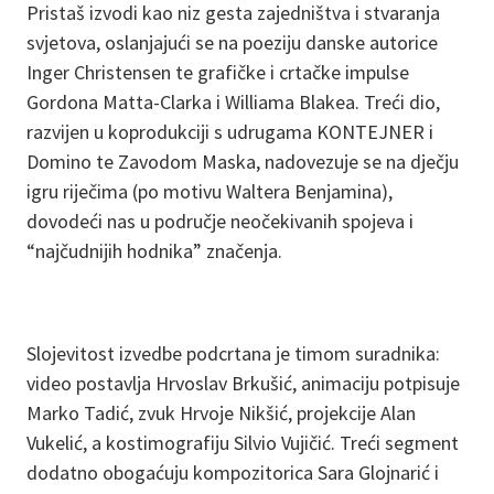
Pristaš izvodi kao niz gesta zajedništva i stvaranja
svjetova, oslanjajući se na poeziju danske autorice
Inger Christensen te grafičke i crtačke impulse
Gordona Matta-Clarka i Williama Blakea. Treći dio,
razvijen u koprodukciji s udrugama KONTEJNER i
Domino te Zavodom Maska, nadovezuje se na dječju
igru riječima (po motivu Waltera Benjamina),
dovodeći nas u područje neočekivanih spojeva i
“najčudnijih hodnika” značenja.
Slojevitost izvedbe podcrtana je timom suradnika:
video postavlja Hrvoslav Brkušić, animaciju potpisuje
Marko Tadić, zvuk Hrvoje Nikšić, projekcije Alan
Vukelić, a kostimografiju Silvio Vujičić. Treći segment
dodatno obogaćuju kompozitorica Sara Glojnarić i