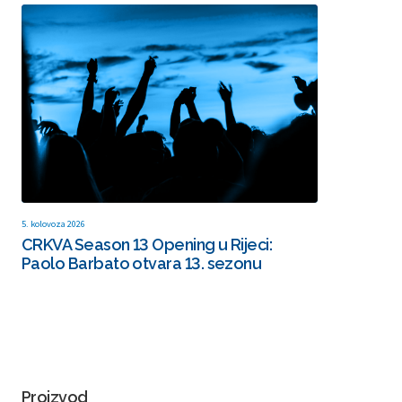
5. kolovoza 2026
CRKVA Season 13 Opening u Rijeci:
Paolo Barbato otvara 13. sezonu
Proizvod