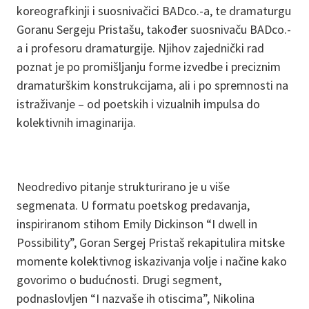
koreografkinji i suosnivačici BADco.-a, te dramaturgu
Goranu Sergeju Pristašu, također suosnivaču BADco.-
a i profesoru dramaturgije. Njihov zajednički rad
poznat je po promišljanju forme izvedbe i preciznim
dramaturškim konstrukcijama, ali i po spremnosti na
istraživanje – od poetskih i vizualnih impulsa do
kolektivnih imaginarija.
Neodredivo pitanje strukturirano je u više
segmenata. U formatu poetskog predavanja,
inspiriranom stihom Emily Dickinson “I dwell in
Possibility”, Goran Sergej Pristaš rekapitulira mitske
momente kolektivnog iskazivanja volje i načine kako
govorimo o budućnosti. Drugi segment,
podnaslovljen “I nazvaše ih otiscima”, Nikolina