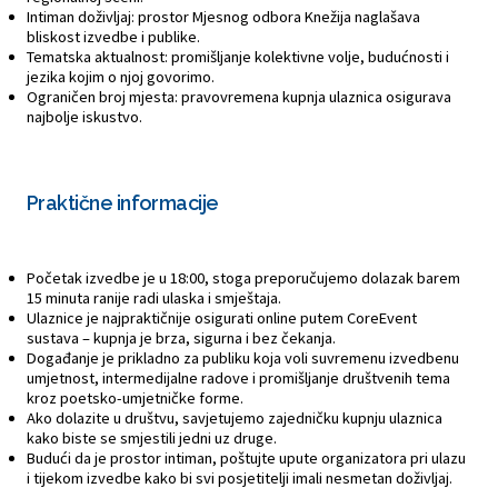
Intiman doživljaj: prostor Mjesnog odbora Knežija naglašava
bliskost izvedbe i publike.
Tematska aktualnost: promišljanje kolektivne volje, budućnosti i
jezika kojim o njoj govorimo.
Ograničen broj mjesta: pravovremena kupnja ulaznica osigurava
najbolje iskustvo.
Praktične informacije
Početak izvedbe je u 18:00, stoga preporučujemo dolazak barem
15 minuta ranije radi ulaska i smještaja.
Ulaznice je najpraktičnije osigurati online putem CoreEvent
sustava – kupnja je brza, sigurna i bez čekanja.
Događanje je prikladno za publiku koja voli suvremenu izvedbenu
umjetnost, intermedijalne radove i promišljanje društvenih tema
kroz poetsko-umjetničke forme.
Ako dolazite u društvu, savjetujemo zajedničku kupnju ulaznica
kako biste se smjestili jedni uz druge.
Budući da je prostor intiman, poštujte upute organizatora pri ulazu
i tijekom izvedbe kako bi svi posjetitelji imali nesmetan doživljaj.