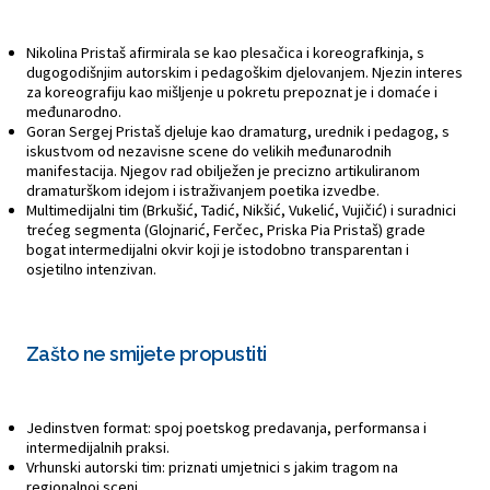
Nikolina Pristaš afirmirala se kao plesačica i koreografkinja, s
dugogodišnjim autorskim i pedagoškim djelovanjem. Njezin interes
za koreografiju kao mišljenje u pokretu prepoznat je i domaće i
međunarodno.
Goran Sergej Pristaš djeluje kao dramaturg, urednik i pedagog, s
iskustvom od nezavisne scene do velikih međunarodnih
manifestacija. Njegov rad obilježen je precizno artikuliranom
dramaturškom idejom i istraživanjem poetika izvedbe.
Multimedijalni tim (Brkušić, Tadić, Nikšić, Vukelić, Vujičić) i suradnici
trećeg segmenta (Glojnarić, Ferčec, Priska Pia Pristaš) grade
bogat intermedijalni okvir koji je istodobno transparentan i
osjetilno intenzivan.
Zašto ne smijete propustiti
Jedinstven format: spoj poetskog predavanja, performansa i
intermedijalnih praksi.
Vrhunski autorski tim: priznati umjetnici s jakim tragom na
regionalnoj sceni.