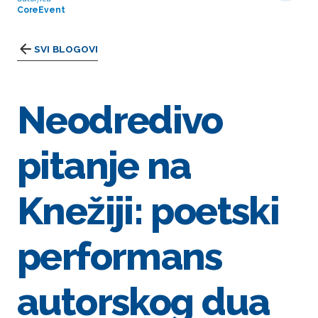
CoreEvent
SVI BLOGOVI
Neodredivo
pitanje na
Knežiji: poetski
performans
autorskog dua