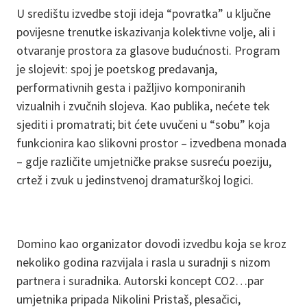
U središtu izvedbe stoji ideja “povratka” u ključne
povijesne trenutke iskazivanja kolektivne volje, ali i
otvaranje prostora za glasove budućnosti. Program
je slojevit: spoj je poetskog predavanja,
performativnih gesta i pažljivo komponiranih
vizualnih i zvučnih slojeva. Kao publika, nećete tek
sjediti i promatrati; bit ćete uvučeni u “sobu” koja
funkcionira kao slikovni prostor – izvedbena monada
– gdje različite umjetničke prakse susreću poeziju,
crtež i zvuk u jedinstvenoj dramaturškoj logici.
Domino kao organizator dovodi izvedbu koja se kroz
nekoliko godina razvijala i rasla u suradnji s nizom
partnera i suradnika. Autorski koncept CO2…par
umjetnika pripada Nikolini Pristaš, plesačici,