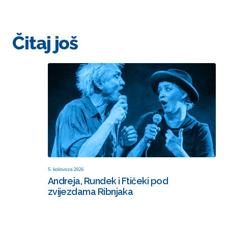
Čitaj još
5. kolovoza 2026
Andreja, Rundek i Ftičeki pod
zvijezdama Ribnjaka