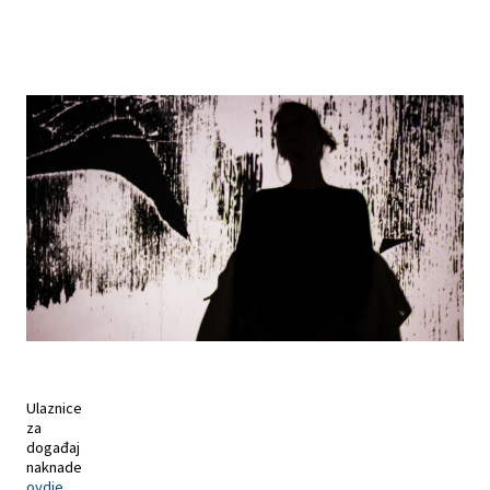
Ulaznice
za
događaj
naknade
ovdje