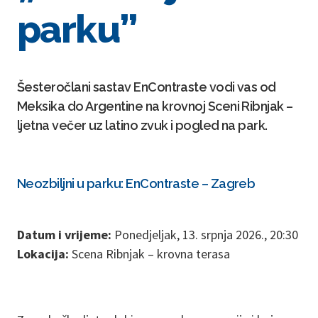
parku”
Šesteročlani sastav EnContraste vodi vas od
Meksika do Argentine na krovnoj Sceni Ribnjak –
ljetna večer uz latino zvuk i pogled na park.
Neozbiljni u parku: EnContraste – Zagreb
Datum i vrijeme:
Ponedjeljak, 13. srpnja 2026., 20:30
Lokacija:
Scena Ribnjak – krovna terasa