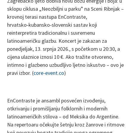
Zagrebačko ljeto dobiva novu dozu energije i boja: u
sklopu ciklusa „Neozbiljni u parku” na Sceni Ribnjak –
krovnoj terasi nastupa EnContraste,
hrvatsko‑kubansko‑slovenski sastav koji
reinterpretira tradicionalnu i suvremenu
latinoameričku glazbu. Koncert je zakazan za
ponedjeljak, 13. srpnja 2026., s početkom u 20:30, a
cijena ulaznice iznosi 10 €. Ako tražite otvoreno,
intimno i glazbeno uzbudljivo ljetno iskustvo – ovo je
pravi izbor. (
core-event.co
)
EnContraste je ansambl posvećen izvođenju,
otkrivanju i promišljanju folklornih i modernih
latinoameričkih stilova – od Meksika do Argentine.
Na repertoaru očekujte šetnju kroz žanrove i ritmove
koji povezuju bogate tradicije ovoga ogromnog