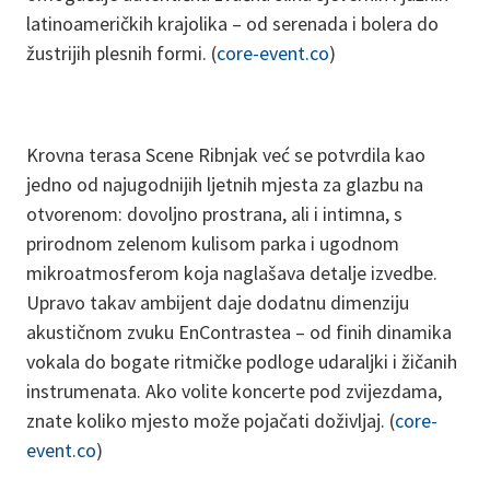
latinoameričkih krajolika – od serenada i bolera do
žustrijih plesnih formi. (
core-event.co
)
Krovna terasa Scene Ribnjak već se potvrdila kao
jedno od najugodnijih ljetnih mjesta za glazbu na
otvorenom: dovoljno prostrana, ali i intimna, s
prirodnom zelenom kulisom parka i ugodnom
mikroatmosferom koja naglašava detalje izvedbe.
Upravo takav ambijent daje dodatnu dimenziju
akustičnom zvuku EnContrastea – od finih dinamika
vokala do bogate ritmičke podloge udaraljki i žičanih
instrumenata. Ako volite koncerte pod zvijezdama,
znate koliko mjesto može pojačati doživljaj. (
core-
event.co
)