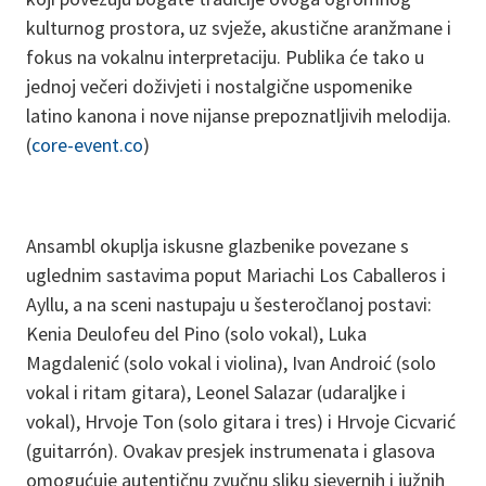
kulturnog prostora, uz svježe, akustične aranžmane i
fokus na vokalnu interpretaciju. Publika će tako u
jednoj večeri doživjeti i nostalgične uspomenike
latino kanona i nove nijanse prepoznatljivih melodija.
(
core-event.co
)
Ansambl okuplja iskusne glazbenike povezane s
uglednim sastavima poput Mariachi Los Caballeros i
Ayllu, a na sceni nastupaju u šesteročlanoj postavi:
Kenia Deulofeu del Pino (solo vokal), Luka
Magdalenić (solo vokal i violina), Ivan Androić (solo
vokal i ritam gitara), Leonel Salazar (udaraljke i
vokal), Hrvoje Ton (solo gitara i tres) i Hrvoje Cicvarić
(guitarrón). Ovakav presjek instrumenata i glasova
omogućuje autentičnu zvučnu sliku sjevernih i južnih