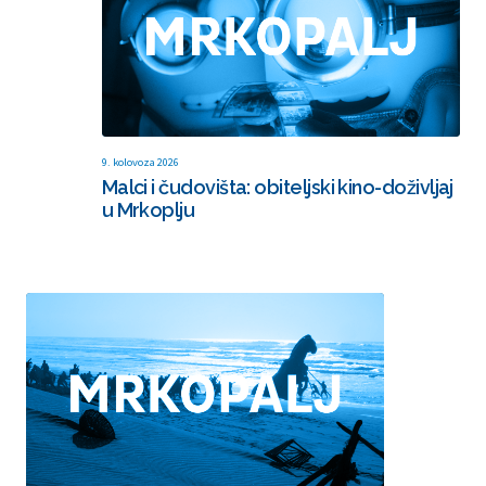
9. kolovoza 2026
Malci i čudovišta: obiteljski kino-doživljaj
u Mrkoplju