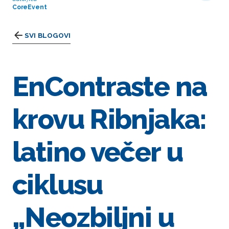
CoreEvent
SVI BLOGOVI
EnContraste na
krovu Ribnjaka:
latino večer u
ciklusu
„Neozbiljni u