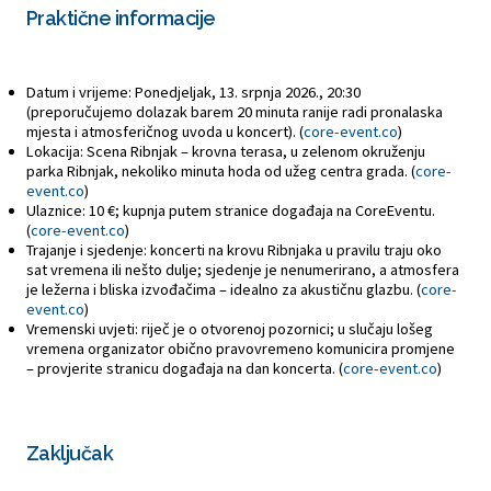
Praktične informacije
Datum i vrijeme: Ponedjeljak, 13. srpnja 2026., 20:30
(preporučujemo dolazak barem 20 minuta ranije radi pronalaska
mjesta i atmosferičnog uvoda u koncert). (
core-event.co
)
Lokacija: Scena Ribnjak – krovna terasa, u zelenom okruženju
parka Ribnjak, nekoliko minuta hoda od užeg centra grada. (
core-
event.co
)
Ulaznice: 10 €; kupnja putem stranice događaja na CoreEventu.
(
core-event.co
)
Trajanje i sjedenje: koncerti na krovu Ribnjaka u pravilu traju oko
sat vremena ili nešto dulje; sjedenje je nenumerirano, a atmosfera
je ležerna i bliska izvođačima – idealno za akustičnu glazbu. (
core-
event.co
)
Vremenski uvjeti: riječ je o otvorenoj pozornici; u slučaju lošeg
vremena organizator obično pravovremeno komunicira promjene
– provjerite stranicu događaja na dan koncerta. (
core-event.co
)
Zaključak