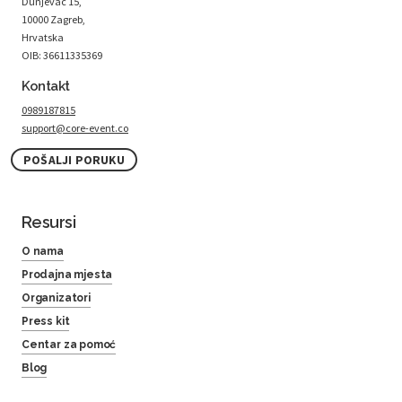
Dunjevac 15,
10000 Zagreb,
Hrvatska
OIB: 36611335369
Kontakt
0989187815
support@core-event.co
POŠALJI PORUKU
Resursi
O nama
Prodajna mjesta
Organizatori
Press kit
Centar za pomoć
Blog