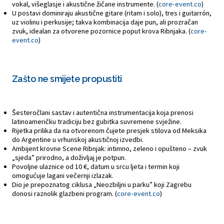
vokal, višeglasje i akustične žičane instrumente. (
core-event.co
)
U postavi dominiraju akustične gitare (ritam i solo), tres i guitarrón,
uz violinu i perkusije; takva kombinacija daje pun, ali prozračan
zvuk, idealan za otvorene pozornice poput krova Ribnjaka. (
core-
event.co
)
Zašto ne smijete propustiti
Šesteročlani sastav i autentična instrumentacija koja prenosi
latinoameričku tradiciju bez gubitka suvremene svježine.
Rijetka prilika da na otvorenom čujete presjek stilova od Meksika
do Argentine u vrhunskoj akustičnoj izvedbi.
Ambijent krovne Scene Ribnjak: intimno, zeleno i opušteno – zvuk
„sjeda” prirodno, a doživljaj je potpun.
Povoljne ulaznice od 10 €, datum u srcu ljeta i termin koji
omogućuje lagani večernji izlazak.
Dio je prepoznatog ciklusa „Neozbiljni u parku” koji Zagrebu
donosi raznolik glazbeni program. (
core-event.co
)