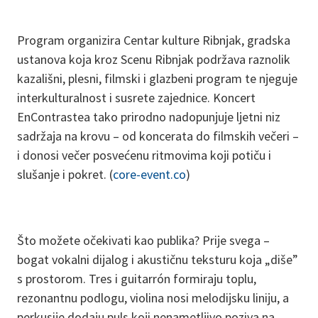
Program organizira Centar kulture Ribnjak, gradska
ustanova koja kroz Scenu Ribnjak podržava raznolik
kazališni, plesni, filmski i glazbeni program te njeguje
interkulturalnost i susrete zajednice. Koncert
EnContrastea tako prirodno nadopunjuje ljetni niz
sadržaja na krovu – od koncerata do filmskih večeri –
i donosi večer posvećenu ritmovima koji potiču i
slušanje i pokret. (
core-event.co
)
Što možete očekivati kao publika? Prije svega –
bogat vokalni dijalog i akustičnu teksturu koja „diše”
s prostorom. Tres i guitarrón formiraju toplu,
rezonantnu podlogu, violina nosi melodijsku liniju, a
perkusije dodaju puls koji nenametljivo poziva na