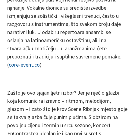
njihanje. Vokalne dionice su središte izvedbe:
izmjenjuju se solistički i višeglasni trenuci, često u
razgovoru s instrumentima, što svakom broju daje
narativni luk. U odabiru repertoara ansambl se
oslanja na latinoameričku ostavštinu, ali i na
stvaralačku znatiželju – u aranžmanima ćete
prepoznati i tradiciju i suptilne suvremene pomake.
(
core-event.co
)
Zašto je ovo sjajan ljetni izbor? Jer je riječ o glazbi
koja komunicira izravno – ritmom, melodijom,
glasom – i zato što je krov Scene Ribnjak mjesto gdje
se takva glazba čuje punim plućima. S obzirom na
povoljnu cijenu i termin u srcu sezone, koncert
EnContrastea idealan je i kao prvi susret s