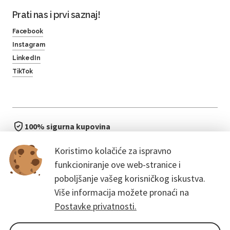
Prati nas i prvi saznaj!
Facebook
Instagram
LinkedIn
TikTok
100% sigurna kupovina
brzo i jednostavno
Koristimo kolačiće za ispravno
bez čekanja u redu
funkcioniranje ove web-stranice i
poboljšanje vašeg korisničkog iskustva.
Više informacija možete pronaći na
Postavke privatnosti.