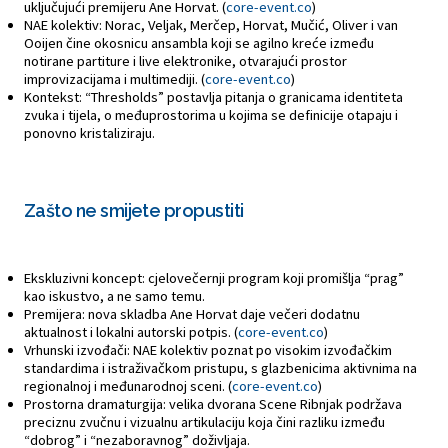
uključujući premijeru Ane Horvat. (
core-event.co
)
NAE kolektiv: Norac, Veljak, Merčep, Horvat, Mučić, Oliver i van
Ooijen čine okosnicu ansambla koji se agilno kreće između
notirane partiture i live elektronike, otvarajući prostor
improvizacijama i multimediji. (
core-event.co
)
Kontekst: “Thresholds” postavlja pitanja o granicama identiteta
zvuka i tijela, o međuprostorima u kojima se definicije otapaju i
ponovno kristaliziraju.
Zašto ne smijete propustiti
Ekskluzivni koncept: cjelovečernji program koji promišlja “prag”
kao iskustvo, a ne samo temu.
Premijera: nova skladba Ane Horvat daje večeri dodatnu
aktualnost i lokalni autorski potpis. (
core-event.co
)
Vrhunski izvođači: NAE kolektiv poznat po visokim izvođačkim
standardima i istraživačkom pristupu, s glazbenicima aktivnima na
regionalnoj i međunarodnoj sceni. (
core-event.co
)
Prostorna dramaturgija: velika dvorana Scene Ribnjak podržava
preciznu zvučnu i vizualnu artikulaciju koja čini razliku između
“dobrog” i “nezaboravnog” doživljaja.