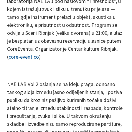
laboratorija NAE LAB pod naslovom “Thresholds”, u
kojem istražuju zvuk i sliku u trenutku prijelaza —
tamo gdje instrument prelazi u objekt, akustika u
elektroniku, a prisutnost u odsutnost. Program se
odvija u Sceni Ribnjak (velika dvorana) u 21:00, a ulaz
je besplatan uz obaveznu rezervaciju ulaznice putem
CoreEventa. Organizator je Centar kulture Ribnjak.
(
core-event.co
)
NAE LAB Vol.2 oslanja se na ideju praga, odnosno
tankog sloja između jasno odijeljenih stanja, i poziva
publiku da kroz niz pažljivo kuriranih točaka doživi
stalno titranje između stabilnosti i raspada, kontrole
i prepuštanja, zvuka i slike. U takvom okruženju
skladbe i izvedbe nisu samo reproducirane partiture,
nego živi procesi čiji se rubovi i središta premještaju