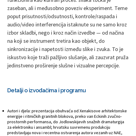
zaseban, ali i međusobno poveziv eksperiment. Teme
poput prisutnosti/odsutnosti, kontrole/raspada i
audio/video interferencija istaknute su ne samo kroz
izbor skladbi, nego i kroz način izvedbe — od načina
na koji se instrument tretira kao objekt, do
sinkronizacije i napetosti između slike i zvuka. To je
iskustvo koje traži pažljivo slušanje, ali zauzvrat pruža
jedinstveno proširenje slušne i vizualne percepcije.
Detalji o izvođačima i programu
Autori i djela: prezentacija obuhvaća od Xenakisove arhitektonske
energije i ritmičkih granitnih blokova, preko van Eckinih zvučno-
prostornih performansa, do Jodlowskijevih snažnih dramaturgija
za elektroniku i ansambl; hrvatsku suvremenu produkciju
predstavljaju nova i recentna ostvarenja autora vezanih uz NAE,