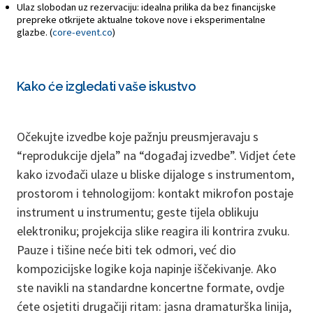
Ulaz slobodan uz rezervaciju: idealna prilika da bez financijske
prepreke otkrijete aktualne tokove nove i eksperimentalne
glazbe. (
core-event.co
)
Kako će izgledati vaše iskustvo
Očekujte izvedbe koje pažnju preusmjeravaju s
“reprodukcije djela” na “događaj izvedbe”. Vidjet ćete
kako izvođači ulaze u bliske dijaloge s instrumentom,
prostorom i tehnologijom: kontakt mikrofon postaje
instrument u instrumentu; geste tijela oblikuju
elektroniku; projekcija slike reagira ili kontrira zvuku.
Pauze i tišine neće biti tek odmori, već dio
kompozicijske logike koja napinje iščekivanje. Ako
ste navikli na standardne koncertne formate, ovdje
ćete osjetiti drugačiji ritam: jasna dramaturška linija,