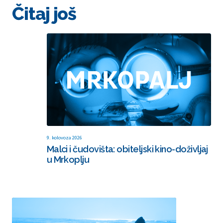
Čitaj još
9. kolovoza 2026
Malci i čudovišta: obiteljski kino-doživljaj
u Mrkoplju