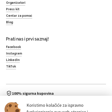
Organizatori
Press kit
Centar za pomoć
Blog
Prati nas i prvi saznaj!
Facebook
Instagram
LinkedIn
TikTok
100% sigurna kupovina
brzo i jednostavno
Koristimo kolačiće za ispravno
bez čekanja u redu
funkcioniranje ove web-stranice i