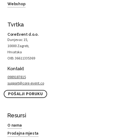
Webshop
Tvrtka
CoreEvent d.o.o.
Dunjevac 15,
10000 Zagreb,
Hrvatska
OIB: 36611335369
Kontakt
0989187815
support@core-event.co
POŠALJI PORUKU
Resursi
O nama
Prodajna mjesta