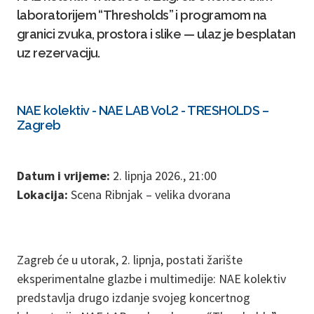
laboratorijem “Thresholds” i programom na
granici zvuka, prostora i slike — ulaz je besplatan
uz rezervaciju.
NAE kolektiv - NAE LAB Vol.2 - TRESHOLDS –
Zagreb
Datum i vrijeme:
2. lipnja 2026., 21:00
Lokacija:
Scena Ribnjak – velika dvorana
Zagreb će u utorak, 2. lipnja, postati žarište
eksperimentalne glazbe i multimedije: NAE kolektiv
predstavlja drugo izdanje svojeg koncertnog