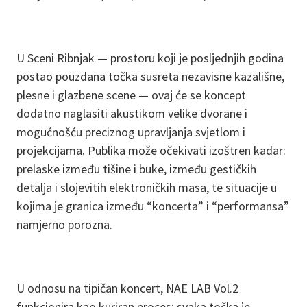
U Sceni Ribnjak — prostoru koji je posljednjih godina
postao pouzdana točka susreta nezavisne kazališne,
plesne i glazbene scene — ovaj će se koncept
dodatno naglasiti akustikom velike dvorane i
mogućnošću preciznog upravljanja svjetlom i
projekcijama. Publika može očekivati izoštren kadar:
prelaske između tišine i buke, između gestičkih
detalja i slojevitih elektroničkih masa, te situacije u
kojima je granica između “koncerta” i “performansa”
namjerno porozna.
U odnosu na tipičan koncert, NAE LAB Vol.2
funkcionira kao kuriran proces: svaka točka je