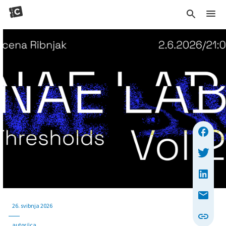
26. svibnja 2026
autor/ica