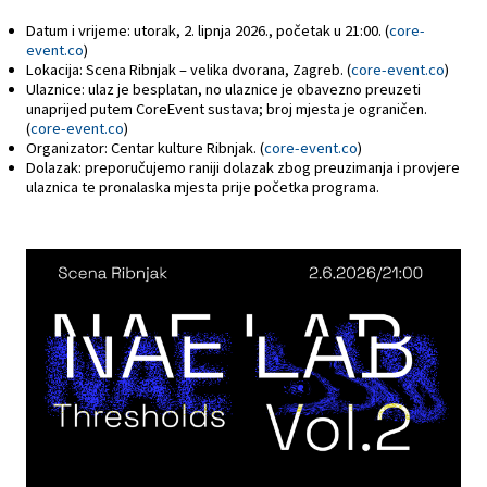
Datum i vrijeme: utorak, 2. lipnja 2026., početak u 21:00. (
core-
event.co
)
Lokacija: Scena Ribnjak – velika dvorana, Zagreb. (
core-event.co
)
Ulaznice: ulaz je besplatan, no ulaznice je obavezno preuzeti
unaprijed putem CoreEvent sustava; broj mjesta je ograničen.
(
core-event.co
)
Organizator: Centar kulture Ribnjak. (
core-event.co
)
Dolazak: preporučujemo raniji dolazak zbog preuzimanja i provjere
ulaznica te pronalaska mjesta prije početka programa.