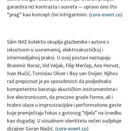
garantira niz kontrasta i susreta — upravo ono što
“prag” kao koncept čini intrigantnim. (
core-event.co
)
Sâm NAE kolektiv okuplja glazbenike i autore s
iskustvom u suvremenoj, elektroakustičkoj i
intermedijalnoj praksi. U ovoj postavi nastupaju
Branimir Norac, Vid Veljak, Filip Merčep, Ana Horvat,
Ivan Mučić, Tomislav Oliver i Boy van Ooijen. Njihov
rad prepoznat je po sposobnosti da podjednako
kompetentno barataju akustičkim instrumentima i
live electronicsom, da precizno grade forme, ali i
hrabro ulaze u improvizacijske i performativne geste
koje premještaju fokus s gotovog “djela” na izvedbu
kao događaj. U vizualnom identitetu večeri sudjeluje
dizajner Goran Nježić. (
core-event.co
)