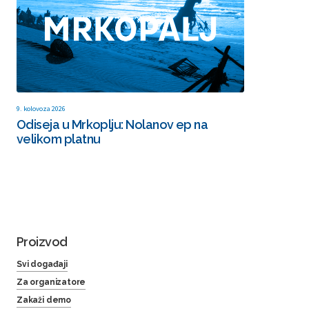
9. kolovoza 2026
Odiseja u Mrkoplju: Nolanov ep na
velikom platnu
Proizvod
Svi događaji
Za organizatore
Zakaži demo