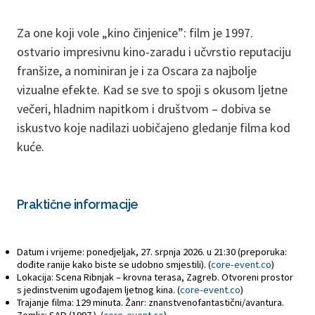
Za one koji vole „kino činjenice”: film je 1997.
ostvario impresivnu kino-zaradu i učvrstio reputaciju
franšize, a nominiran je i za Oscara za najbolje
vizualne efekte. Kad se sve to spoji s okusom ljetne
večeri, hladnim napitkom i društvom – dobiva se
iskustvo koje nadilazi uobičajeno gledanje filma kod
kuće.
Praktične informacije
Datum i vrijeme: ponedjeljak, 27. srpnja 2026. u 21:30 (preporuka:
dođite ranije kako biste se udobno smjestili). (
core-event.co
)
Lokacija: Scena Ribnjak – krovna terasa, Zagreb. Otvoreni prostor
s jedinstvenim ugođajem ljetnog kina. (
core-event.co
)
Trajanje filma: 129 minuta. Žanr: znanstvenofantastični/avantura.