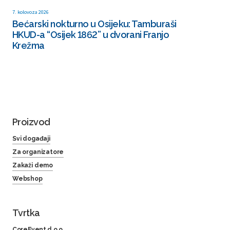
7. kolovoza 2026
Bećarski nokturno u Osijeku: Tamburaši
HKUD-a “Osijek 1862” u dvorani Franjo
Krežma
Proizvod
Svi događaji
Za organizatore
Zakaži demo
Webshop
Tvrtka
CoreEvent d.o.o.