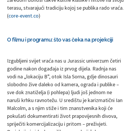
terasu, stvarajući tradiciju kojoj se publika rado vraća.
(
core-event.co
)
O filmu i programu: što vas čeka na projekciji
Izgubljeni svijet vraća nas u Jurassic univerzum četiri
godine nakon događaja iz prvog dijela. Radnja nas
vodi na „lokaciju B”, otok Isla Sorna, gdje dinosauri
slobodno žive daleko od kamera, ograda i publike –
sve dok znatiželja (i pohlepa) ljudi još jednom ne
naruši krhku ravnotežu. U središtu je karizmatični Ian
Malcolm, a s njim stiže i tim znanstvenika koji će
pokušati dokumentirati život prapovijesnih divova,
spriječiti komercijalizaciju i pritom – preživjeti.