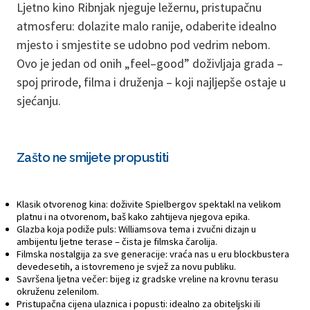
Ljetno kino Ribnjak njeguje ležernu, pristupačnu
atmosferu: dolazite malo ranije, odaberite idealno
mjesto i smjestite se udobno pod vedrim nebom.
Ovo je jedan od onih „feel–good” doživljaja grada –
spoj prirode, filma i druženja – koji najljepše ostaje u
sjećanju.
Zašto ne smijete propustiti
Klasik otvorenog kina: doživite Spielbergov spektakl na velikom
platnu i na otvorenom, baš kako zahtijeva njegova epika.
Glazba koja podiže puls: Williamsova tema i zvučni dizajn u
ambijentu ljetne terase – čista je filmska čarolija.
Filmska nostalgija za sve generacije: vraća nas u eru blockbustera
devedesetih, a istovremeno je svjež za novu publiku.
Savršena ljetna večer: bijeg iz gradske vreline na krovnu terasu
okruženu zelenilom.
Pristupačna cijena ulaznica i popusti: idealno za obiteljski ili