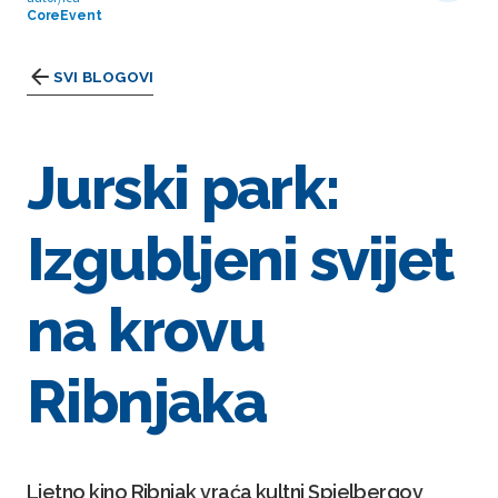
CoreEvent
SVI BLOGOVI
Jurski park:
Izgubljeni svijet
na krovu
Ribnjaka
Ljetno kino Ribnjak vraća kultni Spielbergov