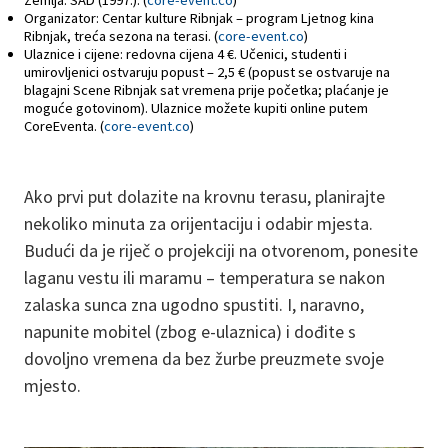
Zemlja: SAD (1997.). (
core-event.co
)
Organizator: Centar kulture Ribnjak – program Ljetnog kina
Ribnjak, treća sezona na terasi. (
core-event.co
)
Ulaznice i cijene: redovna cijena 4 €. Učenici, studenti i
umirovljenici ostvaruju popust – 2,5 € (popust se ostvaruje na
blagajni Scene Ribnjak sat vremena prije početka; plaćanje je
moguće gotovinom). Ulaznice možete kupiti online putem
CoreEventa. (
core-event.co
)
Ako prvi put dolazite na krovnu terasu, planirajte
nekoliko minuta za orijentaciju i odabir mjesta.
Budući da je riječ o projekciji na otvorenom, ponesite
laganu vestu ili maramu – temperatura se nakon
zalaska sunca zna ugodno spustiti. I, naravno,
napunite mobitel (zbog e-ulaznica) i dođite s
dovoljno vremena da bez žurbe preuzmete svoje
mjesto.