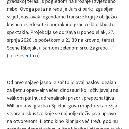
gradskoj terasi, s pogledom na krošnje i zvjezdano
nebo. Ovoga puta na redu je Jurski park: Izgubljeni
svijet, nastavak legendarne franšize koji je obilježio
kasne devedesete i pomaknuo granice blockbuster
spektakla. Projekcija se održava u ponedjeljak, 27.
srpnja 2026., s početkom u 21:30 na krovnoj terasi
Scene Ribnjak, u samom zelenom srcu Zagreba.
(
core-event.co
)
Od prve najave jasno je zašto je ovaj naslov idealan
za ljetnu open–air večer: dinosauri koji oživljavaju na
velikom platnu, adrenalinski prizori, prepoznatljiva
Williamsova glazba i Spielbergova majstorska režija
stvaraju iskustvo koje se najbolje doživljava upravo –
na otvorenom. Ljetno kino Ribnjak već treću godinu
zaredom donosi takve kultne klasike i hitove na svoju