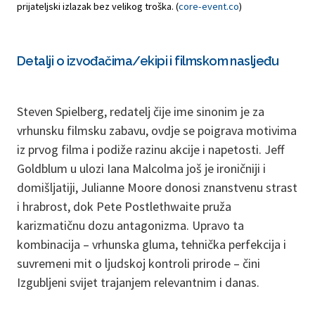
prijateljski izlazak bez velikog troška. (
core-event.co
)
Detalji o izvođačima/ekipi i filmskom nasljeđu
Steven Spielberg, redatelj čije ime sinonim je za
vrhunsku filmsku zabavu, ovdje se poigrava motivima
iz prvog filma i podiže razinu akcije i napetosti. Jeff
Goldblum u ulozi Iana Malcolma još je ironičniji i
domišljatiji, Julianne Moore donosi znanstvenu strast
i hrabrost, dok Pete Postlethwaite pruža
karizmatičnu dozu antagonizma. Upravo ta
kombinacija – vrhunska gluma, tehnička perfekcija i
suvremeni mit o ljudskoj kontroli prirode – čini
Izgubljeni svijet trajanjem relevantnim i danas.