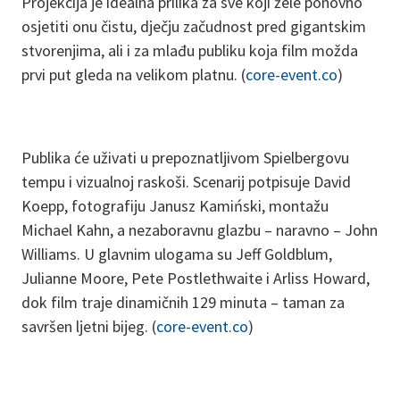
Projekcija je idealna prilika za sve koji žele ponovno
osjetiti onu čistu, dječju začudnost pred gigantskim
stvorenjima, ali i za mlađu publiku koja film možda
prvi put gleda na velikom platnu. (
core-event.co
)
Publika će uživati u prepoznatljivom Spielbergovu
tempu i vizualnoj raskoši. Scenarij potpisuje David
Koepp, fotografiju Janusz Kamiński, montažu
Michael Kahn, a nezaboravnu glazbu – naravno – John
Williams. U glavnim ulogama su Jeff Goldblum,
Julianne Moore, Pete Postlethwaite i Arliss Howard,
dok film traje dinamičnih 129 minuta – taman za
savršen ljetni bijeg. (
core-event.co
)