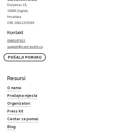
Dunjevac 15,
10000 Zagreb,
Hrvatska
OIB: 36611335369
Kontakt
0989187815
support@core-event.co
POŠALJI PORUKU
Resursi
O nama
Prodajna mjesta
Organizatori
Press kit
Centar za pomoć
Blog