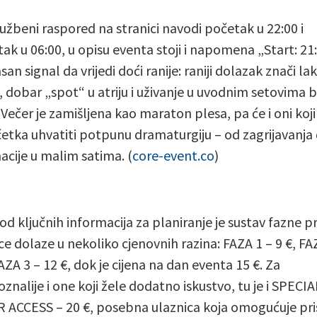
lužbeni raspored na stranici navodi početak u 22:00 i
tak u 06:00, u opisu eventa stoji i napomena „Start: 21
asan signal da vrijedi doći ranije: raniji dolazak znači lak
, dobar „spot“ u atriju i uživanje u uvodnim setovima 
 Večer je zamišljena kao maraton plesa, pa će i oni koj
etka uhvatiti potpunu dramaturgiju – od zagrijavanja
acije u malim satima. (
core-event.co
)
od ključnih informacija za planiranje je sustav fazne p
ce dolaze u nekoliko cjenovnih razina: FAZA 1 – 9 €, FA
AZA 3 – 12 €, dok je cijena na dan eventa 15 €. Za
znalije i one koji žele dodatno iskustvo, tu je i SPECIA
ACCESS – 20 €, posebna ulaznica koja omogućuje pri