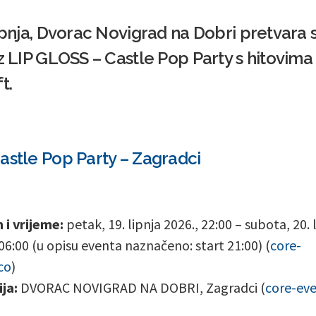
lipnja, Dvorac Novigrad na Dobri pretvara 
uz LIP GLOSS – Castle Pop Party s hitovim
t.
astle Pop Party – Zagradci
i vrijeme:
petak, 19. lipnja 2026., 22:00 – subota, 20. 
 06:00 (u opisu eventa naznačeno: start 21:00) (
core-
co
)
ja:
DVORAC NOVIGRAD NA DOBRI, Zagradci (
core-eve