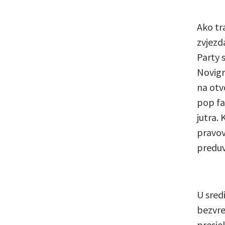
Ako tr
zvjezd
Party 
Novigr
na otv
pop fa
jutra.
pravov
preduv
U sredi
bezvre
presje