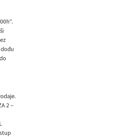
:00h“.
ši
bez
i dođu
 do
rodaje.
ZA 2 –
L
stup