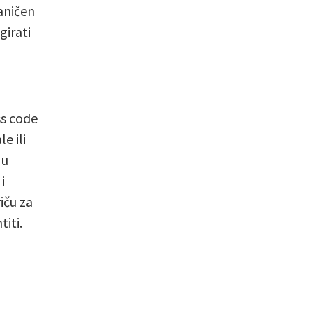
aničen
girati
ss code
e ili
 u
i
iču za
iti.