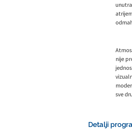
unutra
atrije
odmah
Atmosf
nije pr
jednos
vizual
modern
sve dr
Detalji progr