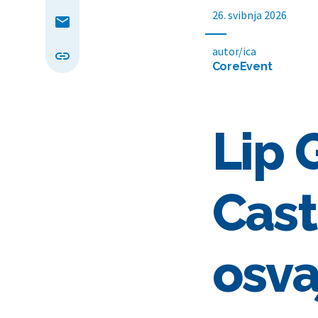
26. svibnja 2026
autor/ica
CoreEvent
Lip 
Cast
osva