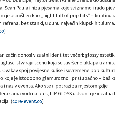
a, Sean Paula i niza pjesama koje svi znamo i rado pje
m je osmišljen kao „night full of pop hits” – kontinuir
h refrena, bez stanki, u duhu najvećih klupskih tuluma.
co
)
 začin donosi vizualni identitet večeri: glossy estetika,
aglasci stvaraju scenu koja se savršeno uklapa u arhit
. Ovakav spoj povijesne kulise i suvremene pop kultur
vo koje je istodobno glamurozno i pristupačno – baš 
ra i naziv eventa. Ako ste u potrazi za mjestom gdje
era sama vodi na ples, LIP GLOSS u dvorcu je idealna 
cija. (
core-event.co
)