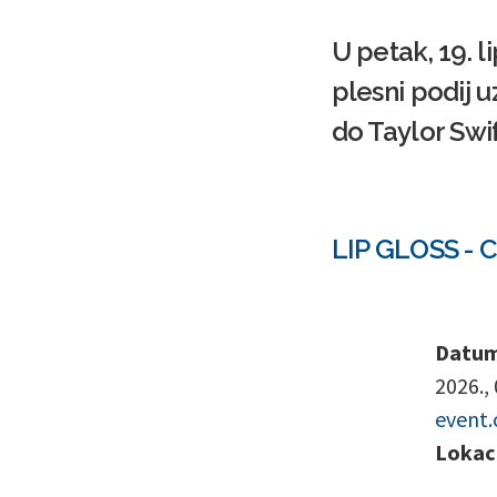
U petak, 19. 
plesni podij 
do Taylor Swif
LIP GLOSS - C
Datum 
2026.,
event.
Lokaci