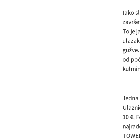
Iako s
završe
To je j
ulazak
gužve.
od poč
kulmin
Jedna 
Ulazni
10 €, F
najrado
TOWER 