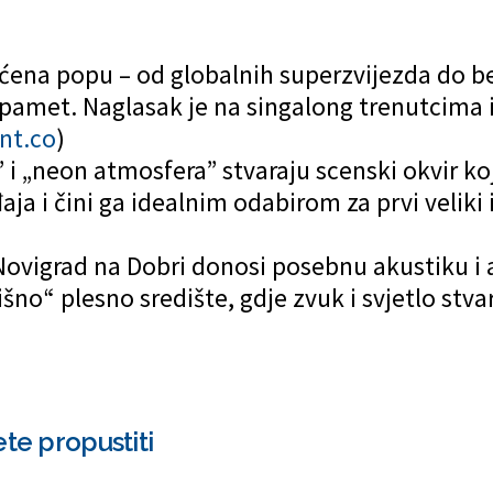
ćena popu – od globalnih superzvijezda do b
amet. Naglasak je na singalong trenutcima i
nt.co
)
” i „neon atmosfera” stvaraju scenski okvir koj
ja i čini ga idealnim odabirom za prvi veliki 
Novigrad na Dobri donosi posebnu akustiku i a
šno“ plesno središte, gdje zvuk i svjetlo stvar
ete propustiti