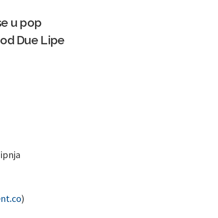
se u pop
a od Due Lipe
lipnja
nt.co
)