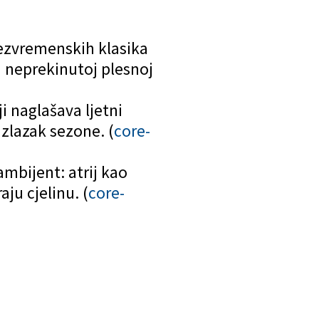
ezvremenskih klasika
 neprekinutoj plesnoj
i naglašava ljetni
izlazak sezone. (
core-
mbijent: atrij kao
aju cjelinu. (
core-