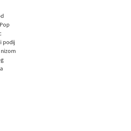
od
 Pop
c
i podij
 nizom
og
pa
a