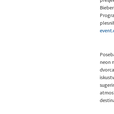
Bieber
Progra
plesni
event.
Poseban
neon n
dvorca
iskust
sugeri
atmosf
destina