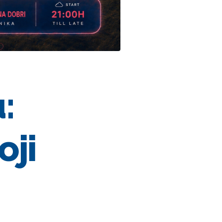
:
oji