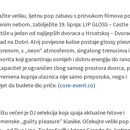
ažite veliku, ljetnu pop zabavu s prizvukom filmova p
anim nebom, zabilježite 19. lipnja: LIP GLOSS – Castle
stiže u jedan od najljepših dvoraca u Hrvatskoj – Dvora
ad na Dobri. Atrij povijesne kulise postaje glossy plesn
orenom, s „neon“ atmosferom, singalong trenucima i
vorita koji garantiraju osmijeh i dobru energiju do ran
 Kapacitet je ograničen zbog samog prostora dvorca, 
remena kupnja ulaznica nije samo preporuka, nego i
jet da budete dio priče. (
core-event.co
)
štu večeri je DJ selekcija koja spaja aktualne hitove i
menske „guilty pleasure” klasike. Očekujte veliki pop
k – od Due Lipe, Taylor Swift i Ariane Grande do Justin