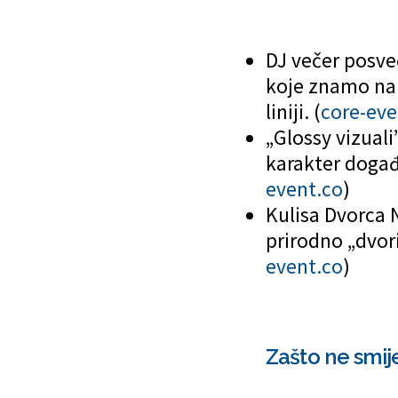
DJ večer posve
koje znamo nap
liniji. (
core-eve
„Glossy vizuali
karakter događa
event.co
)
Kulisa Dvorca 
prirodno „dvori
event.co
)
Zašto ne smij