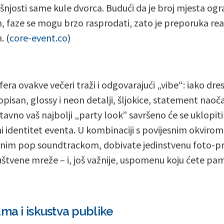
šnjosti same kule dvorca. Budući da je broj mjesta ogr
m, faze se mogu brzo rasprodati, zato je preporuka rea
. (
core-event.co
)
era ovakve večeri traži i odgovarajući „vibe“: iako dre
opisan, glossy i neon detalji, šljokice, statement naočal
tavno vaš najbolji „party look” savršeno će se uklopiti
ni identitet eventa. U kombinaciji s povijesnim okvirom 
im pop soundtrackom, dobivate jedinstvenu foto-pr
uštvene mreže – i, još važnije, uspomenu koju ćete pamt
ama i iskustva publike