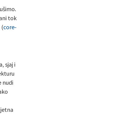
vušimo.
ani tok
 (
core-
 sjaj i
ekturu
e nudi
kako
ljetna