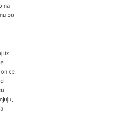
o na
smu po
i iz
ne
ionice.
od
tu
njuju,
da