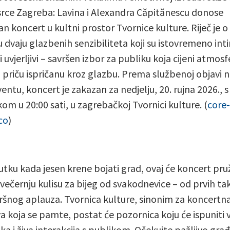
rce Zagreba: Lavina i Alexandra Căpitănescu donose
n koncert u kultni prostor Tvornice kulture. Riječ je o
u dvaju glazbenih senzibiliteta koji su istovremeno inti
 uvjerljivi – savršen izbor za publiku koja cijeni atmosf
 i priču ispričanu kroz glazbu. Prema službenoj objavi 
entu, koncert je zakazan za nedjelju, 20. rujna 2026., s
om u 20:00 sati, u zagrebačkoj Tvornici kulture. (
core-
co
)
utku kada jesen krene bojati grad, ovaj će koncert pruž
 večernju kulisu za bijeg od svakodnevice – od prvih ta
ršnog aplauza. Tvornica kulture, sinonim za koncertn
va koja se pamte, postat će pozornica koju će ispuniti v
ka i živa interakcija s publikom. Očekujte pažljivo gra