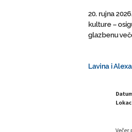
20. rujna 2026
kulture – osi
glazbenu več
Lavina i Alex
Datum 
Lokaci
Večer 