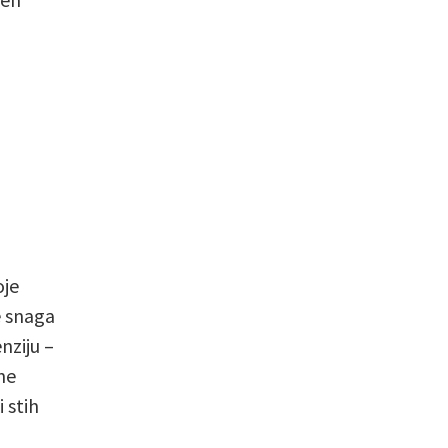
oje
e snaga
nziju –
ne
i stih