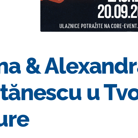
na & Alexandr
tănescu u Tvo
ure