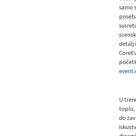
samo s
poseba
susret
scenski
detalj
CoreEv
početk
event.
U tren
toplu,
do zav
iskust
dinami