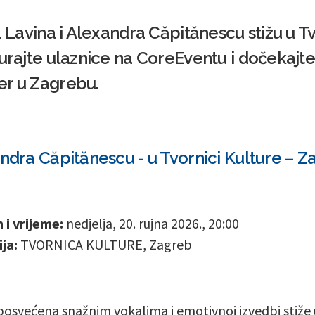
. Lavina i Alexandra Căpitănescu stižu u T
gurajte ulaznice na CoreEventu i dočekajte
er u Zagrebu.
andra Căpitănescu - u Tvornici Kulture – 
i vrijeme:
nedjelja, 20. rujna 2026., 20:00
ja:
TVORNICA KULTURE, Zagreb
posvećena snažnim vokalima i emotivnoj izvedbi stiže 