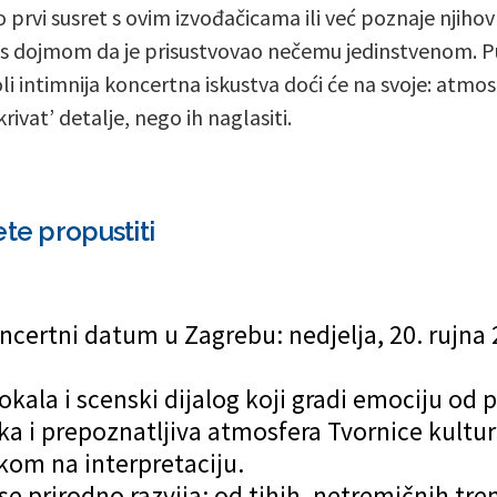
 prvi susret s ovim izvođačicama ili već poznaje njihov
 s dojmom da je prisustvovao nečemu jedinstvenom. P
oli intimnija koncertna iskustva doći će na svoje: atmo
rivat’ detalje, nego ih naglasiti.
ete propustiti
certni datum u Zagrebu: nedjelja, 20. rujna 2
okala i scenski dijalog koji gradi emociju od
ka i prepoznatljiva atmosfera Tvornice kultur
skom na interpretaciju.
se prirodno razvija: od tihih, netremičnih tr