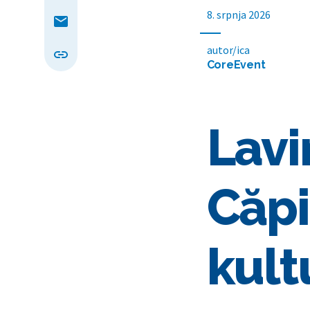
8. srpnja 2026
autor/ica
CoreEvent
Lavi
Căpi
kult