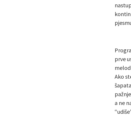
nastup
kontin
pjesmu
Progra
prve u
melodij
Ako st
šapata
pažnje
a ne n
“udiše