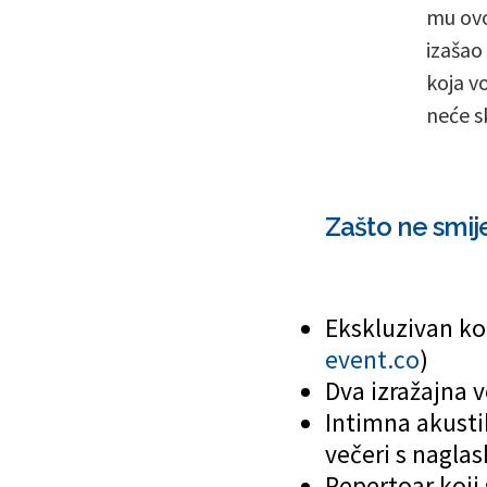
mu ovo
izašao
koja v
neće sk
Zašto ne smij
Ekskluzivan kon
event.co
)
Dva izražajna v
Intimna akusti
večeri s nagla
Repertoar koji 