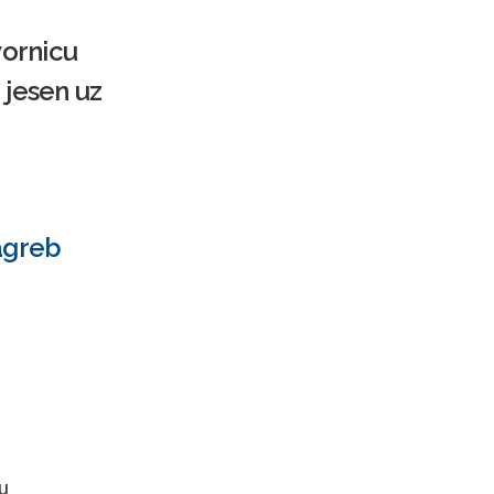
vornicu
 jesen uz
Zagreb
u