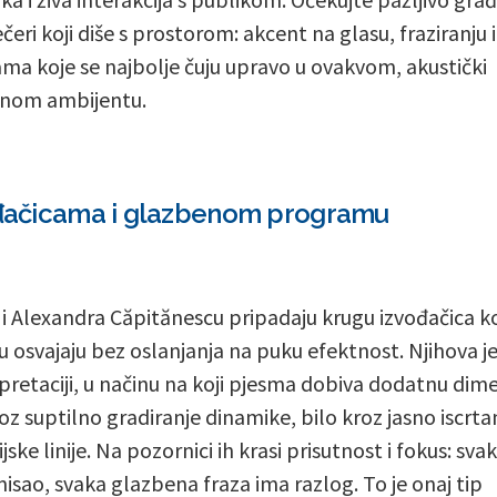
ečeri koji diše s prostorom: akcent na glasu, fraziranju i
ama koje se najbolje čuju upravo u ovakvom, akustički
lnom ambijentu.
vođačicama i glazbenom programu
 i Alexandra Căpitănescu pripadaju krugu izvođačica k
u osvajaju bez oslanjanja na puku efektnost. Njihova j
rpretaciji, u načinu na koji pjesma dobiva dodatnu dime
roz suptilno gradiranje dinamike, bilo kroz jasno iscrta
ske linije. Na pozornici ih krasi prisutnost i fokus: svak
misao, svaka glazbena fraza ima razlog. To je onaj tip