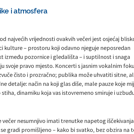
ike i atmosfera
d najvećih vrijednosti ovakvih večeri jest osjećaj blisko
ci kulture – prostoru koji odavno njeguje neposredan
t između pozornice i gledališta – i suptilnost i snaga
ju svoje pravo mjesto. Koncerti s jasnim vokalnim fo
zvuče čisto i prozračno; publika može uhvatiti sitne, al
ne detalje: način na koji glas diše, male pauze koje mi
 stiha, dinamiku koja vas istovremeno smiruje i uzbuđu
e večer nesumnjivo imati trenutke napetog iščekivanja
 se gradi promišljeno – kako bi svatko, bez obzira na to