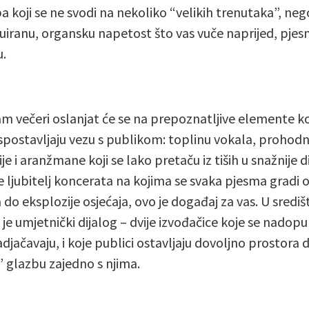
a koji se ne svodi na nekoliko “velikih trenutaka”, neg
uiranu, organsku napetost što vas vuče naprijed, pje
.
m večeri oslanjat će se na prepoznatljive elemente koj
spostavljaju vezu s publikom: toplinu vokala, prohod
e i aranžmane koji se lako pretaču iz tiših u snažnije d
e ljubitelj koncerata na kojima se svaka pjesma gradi 
 do eksplozije osjećaja, ovo je događaj za vas. U središ
 je umjetnički dijalog – dvije izvođačice koje se nadopu
adjačavaju, i koje publici ostavljaju dovoljno prostora 
” glazbu zajedno s njima.