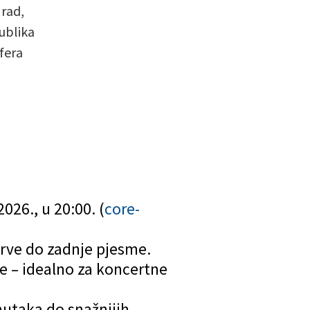
 rad,
ublika
sfera
026., u 20:00. (
core-
 prve do zadnje pjesme.
e – idealno za koncertne
enutaka do snažnijih