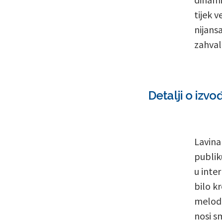
tijek v
nijans
zahva
Detalji o iz
Lavina
publik
u inte
bilo k
melodij
nosi s