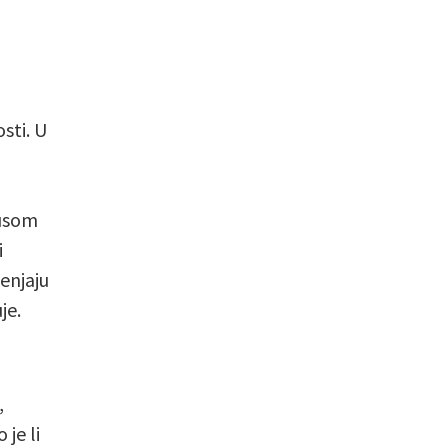
sti. U
kusom
i
jenjaju
je.
,
 je li