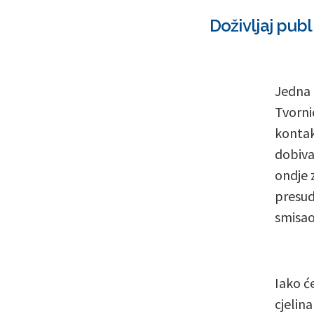
Doživljaj publ
Jedna o
Tvorni
kontak
dobiva
ondje 
presud
smisao
Iako ć
cjelina