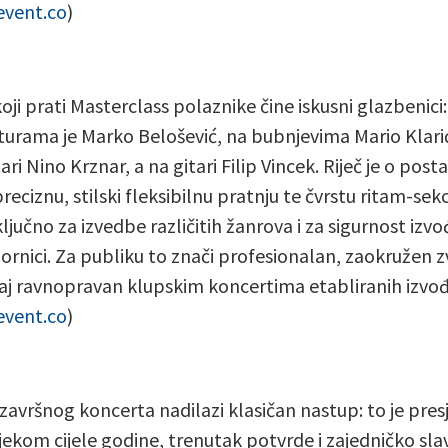
event.co
)
oji prati Masterclass polaznike čine iskusni glazbenici:
aturama je Marko Belošević, na bubnjevima Mario Klari
ari Nino Krznar, a na gitari Filip Vincek. Riječ je o posta
reciznu, stilski fleksibilnu pratnju te čvrstu ritam-sekc
ključno za izvedbe različitih žanrova i za sigurnost izv
ornici. Za publiku to znači profesionalan, zaokružen z
jaj ravnopravan klupskim koncertima etabliranih izvo
event.co
)
završnog koncerta nadilazi klasičan nastup: to je pres
ijekom cijele godine, trenutak potvrde i zajedničko slav