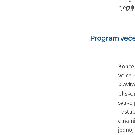
njeguju
Program večeri
Koncer
Voice 
klavira
blisko
svake 
nastup
dinami
jednoj 