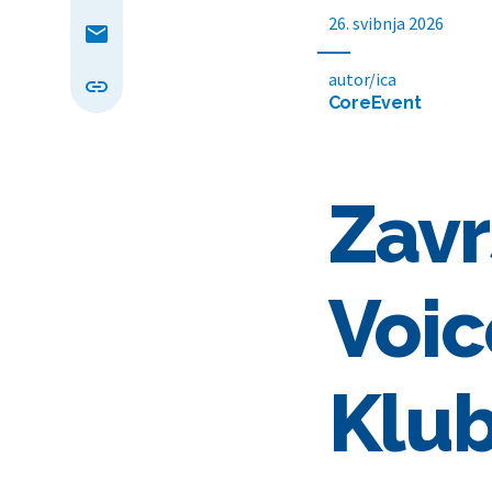
26. svibnja 2026
autor/ica
CoreEvent
Zavr
Voic
Klub