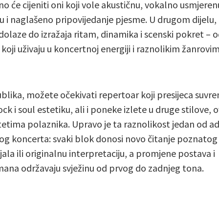
o će cijeniti oni koji vole akustičnu, vokalno usmjeren
u i naglašeno pripovijedanje pjesme. U drugom dijelu,
dolaze do izražaja ritam, dinamika i scenski pokret – 
koji uživaju u koncertnoj energiji i raznolikim žanrovim
blika, možete očekivati repertoar koji presijeca suv
ck i soul estetiku, ali i poneke izlete u druge stilove, 
itetima polaznika. Upravo je ta raznolikost jedan od a
og koncerta: svaki blok donosi novo čitanje poznatog
ala ili originalnu interpretaciju, a promjene postava i
ana održavaju svježinu od prvog do zadnjeg tona.