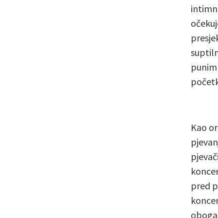
intimn
očekuj
presje
suptiln
punim 
početk
Kao or
pjevan
pjevač
koncer
pred p
koncer
obogat