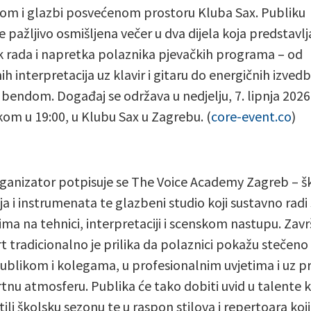
om i glazbi posvećenom prostoru Kluba Sax. Publiku
e pažljivo osmišljena večer u dva dijela koja predstavlj
k rada i napretka polaznika pjevačkih programa – od
ih interpretacija uz klavir i gitaru do energičnih izvedb
bendom. Događaj se održava u nedjelju, 7. lipnja 2026.
om u 19:00, u Klubu Sax u Zagrebu. (
core-event.co
)
ganizator potpisuje se The Voice Academy Zagreb – š
ja i instrumenata te glazbeni studio koji sustavno radi 
ima na tehnici, interpretaciji i scenskom nastupu. Zavr
t tradicionalno je prilika da polaznici pokažu stečeno
ublikom i kolegama, u profesionalnim uvjetima i uz p
tnu atmosferu. Publika će tako dobiti uvid u talente ko
ili školsku sezonu te u raspon stilova i repertoara koji