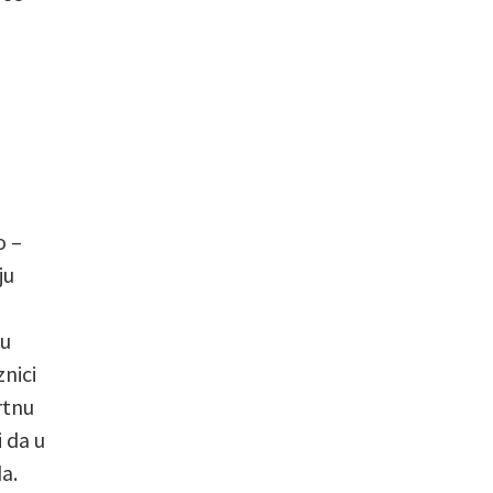
o –
ju
ču
znici
rtnu
 da u
a.