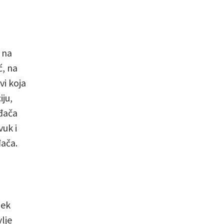
 na
ć, na
vi koja
iju,
ođača
vuk i
đača.
jek
lje