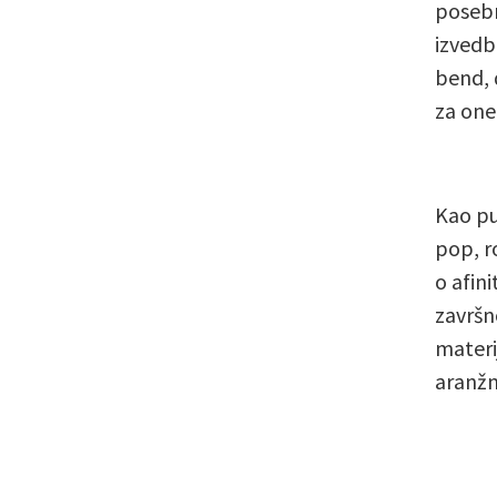
posebn
izvedb
bend, 
za one 
Kao pu
pop, ro
o afin
završn
materij
aranžm