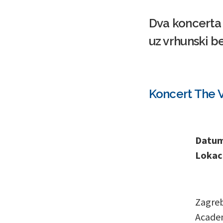
Dva koncerta 
uz vrhunski be
Koncert The 
Datum 
Lokaci
Zagreb
Academ