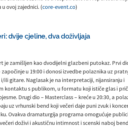
 u ovoj zajednici. (
core-event.co
)
: dvije cjeline, dva doživljaja
t je zamišljen kao dvodijelni glazbeni putokaz. Prvi di
– započinje u 19:00 i donosi izvedbe polaznika uz pratn
 i/ili gitare. Naglasak je na interpretaciji, nijansiranju i
m kontaktu s publikom, u formatu koji ističe glas i pri
pjesme. Drugi dio – Masterclass – kreće u 20:30, a pola
aju uz vrhunski bend koji večeri daje puni zvuk i konce
ku. Ovakva dramaturgija programa omogućuje publici
večeri doživi i akustičnu intimnost i scenski naboj bend