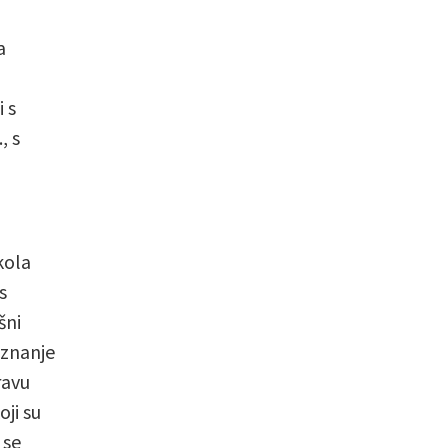
a
i s
, s
kola
s
šni
 znanje
ravu
ji su
 se