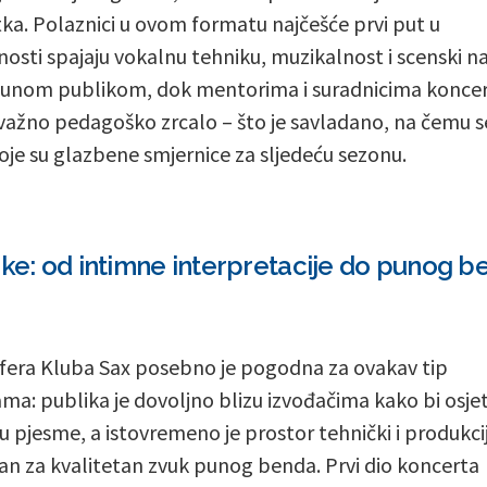
ka. Polaznici u ovom formatu najčešće prvi put u
osti spajaju vokalnu tehniku, muzikalnost i scenski n
unom publikom, dok mentorima i suradnicima konce
važno pedagoško zrcalo – što je savladano, na čemu s
 koje su glazbene smjernice za sljedeću sezonu.
ike: od intimne interpretacije do punog b
era Kluba Sax posebno je pogodna za ovakav tip
ma: publika je dovoljno blizu izvođačima kako bi osjet
u pjesme, a istovremeno je prostor tehnički i produkcij
n za kvalitetan zvuk punog benda. Prvi dio koncerta