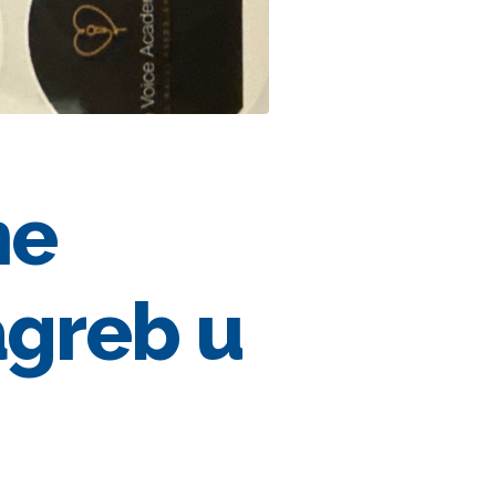
he
greb u