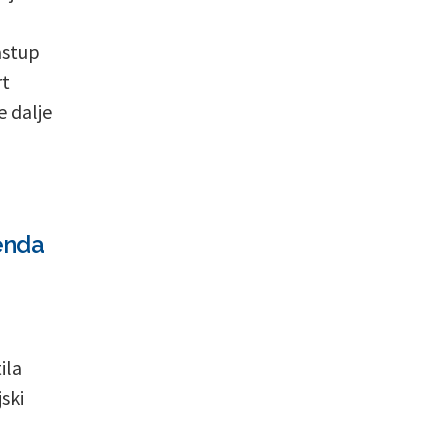
astup
rt
e dalje
enda
ila
ski