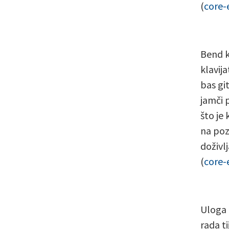
(
core-
Bend k
klavij
bas git
jamči p
što je 
na poz
doživl
(
core-
Uloga 
rada t