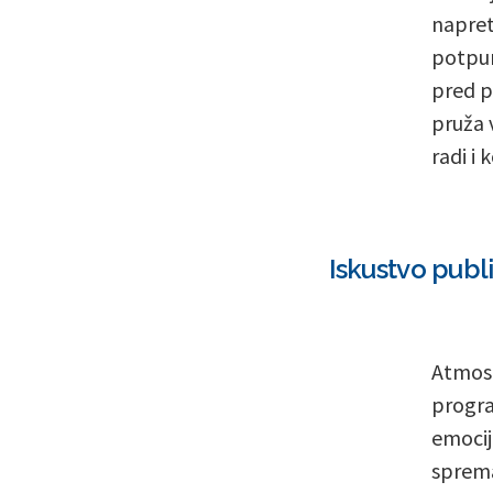
napret
potpun
pred p
pruža 
radi i
Iskustvo publ
Atmosf
progra
emocij
sprema