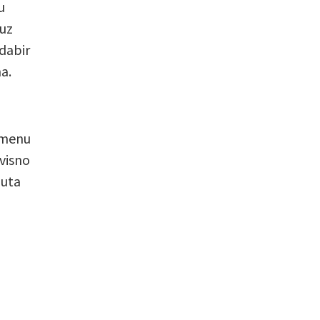
u
 uz
odabir
a.
remenu
ovisno
duta