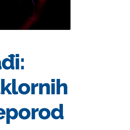
đi:
lklornih
eporod