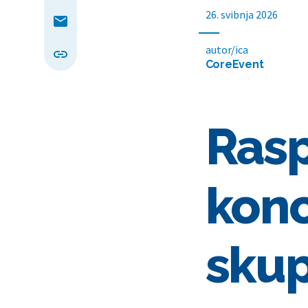
26. svibnja 2026
autor/ica
CoreEvent
Rasp
konc
skup