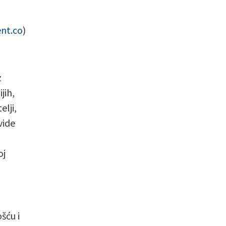
ent.co
)
z
jih,
elji,
 vide
oj
šću i