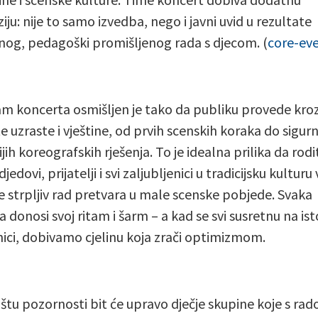
ju: nije to samo izvedba, nego i javni uvid u rezultate
nog, pedagoški promišljenog rada s djecom. (
core-ev
m koncerta osmišljen je tako da publiku provede kro
te uzraste i vještine, od prvih scenskih koraka do sigurni
jih koreografskih rješenja. To je idealna prilika da rodit
djedovi, prijatelji i svi zaljubljenici u tradicijsku kulturu
e strpljiv rad pretvara u male scenske pobjede. Svaka
 donosi svoj ritam i šarm – a kad se svi susretnu na ist
ici, dobivamo cjelinu koja zrači optimizmom.
ištu pozornosti bit će upravo dječje skupine koje s rado