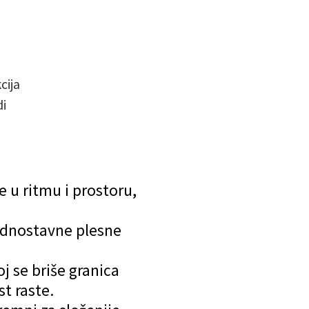
cija
di
e u ritmu i prostoru,
jednostavne plesne
j se briše granica
st raste.