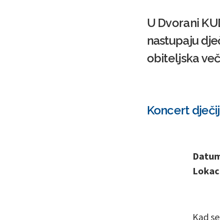
U Dvorani KUD
nastupaju dje
obiteljska več
Koncert dječi
Datum 
Lokaci
Kad se