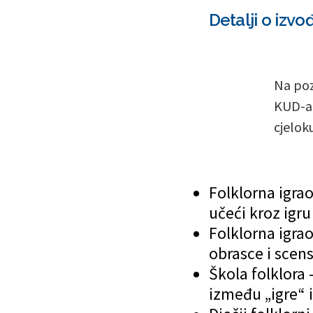
Detalji o izv
Na poz
KUD-a 
cjelok
Folklorna igrao
učeći kroz igru
Folklorna igrao
obrasce i scen
Škola folklora 
između „igre“ i