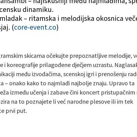
ni ansambl – najiskusniji među najmlađima, sp
 scensku dinamiku.
ladak – ritamska i melodijska okosnica večeri
aj. (
core-event.co
)
ramskim skicama očekujte prepoznatljive melodije, v
e i koreografije prilagođene dječjem uzrastu. Naglasak
kaciji među izvođačima, scenskoj igri i prenošenju rad
a – onako kako to najmlađi najbolje znaju. Upravo ta
eža između učenja i zabave čini koncert pristupačnim 
zira na to poznajete li već narodne plesove ili im tek
te prvi put.