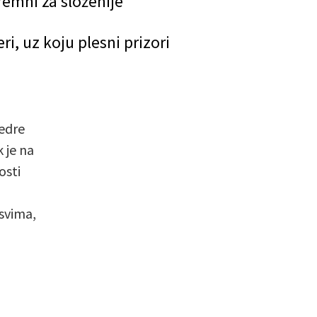
remni za složenije
, uz koju plesni prizori
edre
 je na
osti
svima,