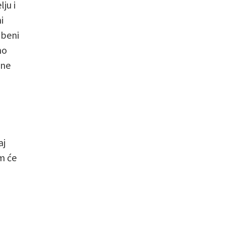
ju i
i
zbeni
no
ene
aj
m će