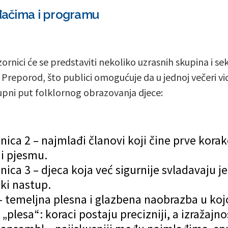
ođačima i programu
ornici će se predstaviti nekoliko uzrasnih skupina i sek
Preporod, što publici omogućuje da u jednoj večeri vi
upni put folklornog obrazovanja djece:
nica 2 – najmlađi članovi koji čine prve korak
 i pjesmu.
nica 3 – djeca koja već sigurnije svladavaju 
ski nastup.
– temeljna plesna i glazbena naobrazba u kojo
 „plesa“: koraci postaju precizniji, a izražajno