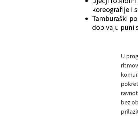
Dječji folklor
koreografije i
Tamburaški pom
dobivaju puni sj
U prog
ritmov
komuni
pokret
ravnot
bez ob
prilazi