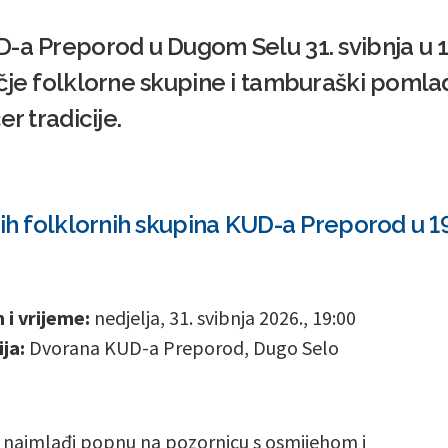
-a Preporod u Dugom Selu 31. svibnja u 
čje folklorne skupine i tamburaški pomla
er tradicije.
jih folklornih skupina KUD-a Preporod u 
i vrijeme:
nedjelja, 31. svibnja 2026., 19:00
ja:
Dvorana KUD-a Preporod, Dugo Selo
 najmlađi popnu na pozornicu s osmijehom i