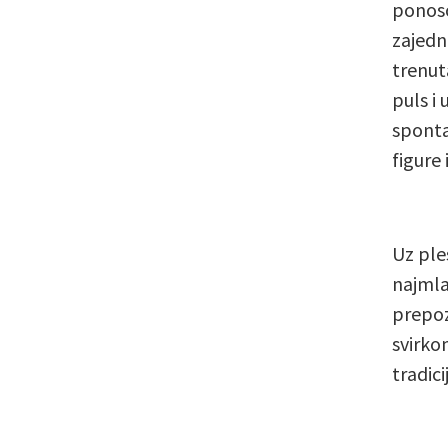
ponoso
zajedn
trenut
puls i
sponta
figure
Uz ple
najmla
prepoz
svirkom
tradic