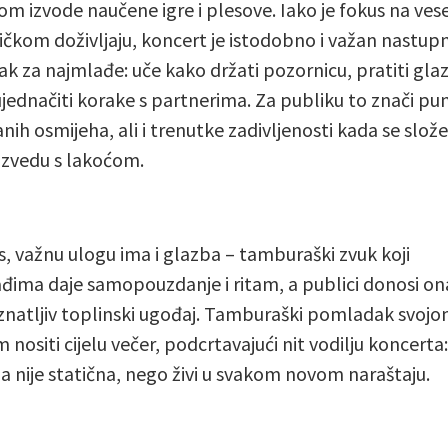
m izvode naučene igre i plesove. Iako je fokus na vesel
ičkom doživljaju, koncert je istodobno i važan nastupn
ak za najmlađe: uče kako držati pozornicu, pratiti gla
 ujednačiti korake s partnerima. Za publiku to znači pu
nih osmijeha, ali i trenutke zadivljenosti kada se slož
 izvedu s lakoćom.
s, važnu ulogu ima i glazba – tamburaški zvuk koji
đima daje samopouzdanje i ritam, a publici donosi on
natljiv toplinski ugođaj. Tamburaški pomladak svojo
 nositi cijelu večer, podcrtavajući nit vodilju koncerta:
ija nije statična, nego živi u svakom novom naraštaju.