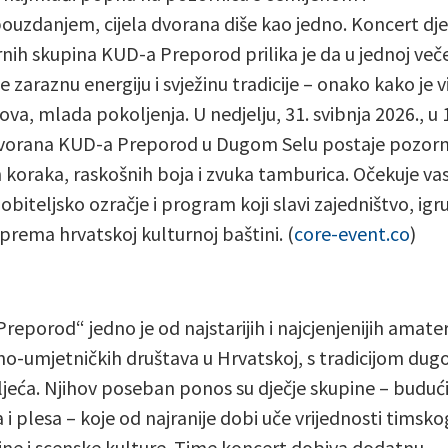
uzdanjem, cijela dvorana diše kao jedno. Koncert dje
rnih skupina KUD-a Preporod prilika je da u jednoj veče
e zaraznu energiju i svježinu tradicije – onako kako je vi
ova, mlada pokoljenja. U nedjelju, 31. svibnja 2026., u 
Dvorana KUD-a Preporod u Dugom Selu postaje pozorn
h koraka, raskošnih boja i zvuka tamburica. Očekuje va
obiteljsko ozračje i program koji slavi zajedništvo, igru
 prema hrvatskoj kulturnoj baštini. (
core-event.co
)
reporod“ jedno je od najstarijih i najcjenjenijih amate
no-umjetničkih društava u Hrvatskoj, s tradicijom dug
ljeća. Njihov poseban ponos su dječje skupine – budući
 i plesa – koje od najranije dobi uče vrijednosti timsko
line i scenske kulture. Time koncert dobiva dodatnu