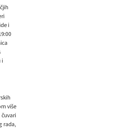
čjih
ri
de i
19:00
ica
s
 i
rskih
om više
 čuvari
g rada,