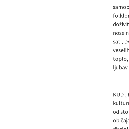
samopo
folklo
doživit
nose n
sati, 
veseli
toplo, 
ljubav
KUD „P
kultur
od sto
običaja
discip