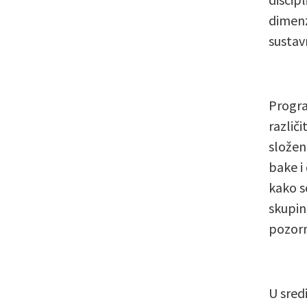
dimenzi
sustav
Progra
različi
složeni
bake i 
kako s
skupina
pozorn
U sred