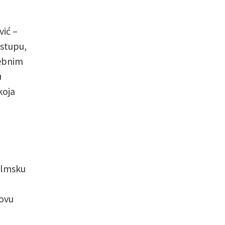
vić –
stupu,
sebnim
u
koja
filmsku
govu