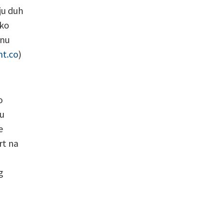
ju duh
eko
jnu
nt.co
)
o
 u
e
rt na
g