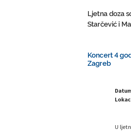
Ljetna doza s
Starčević i Ma
Koncert 4 god
Zagreb
Datum 
Lokaci
U ljet