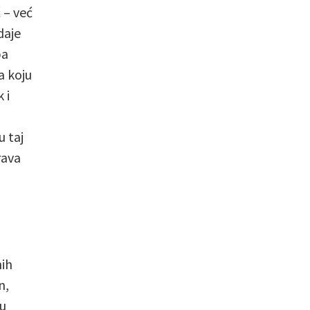
 – već
daje
pa
a koju
 i
u taj
rava
nih
n,
ju