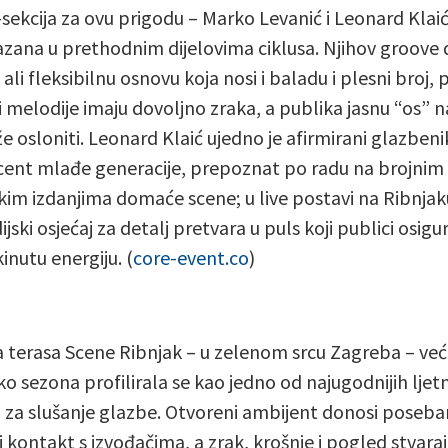
sekcija za ovu prigodu – Marko Levanić i Leonard Klaić
azana u prethodnim dijelovima ciklusa. Njihov groove 
 ali fleksibilnu osnovu koja nosi i baladu i plesni broj, 
 i melodije imaju dovoljno zraka, a publika jasnu “os” n
e osloniti. Leonard Klaić ujedno je afirmirani glazbenik
ent mlađe generacije, prepoznat po radu na brojnim
skim izdanjima domaće scene; u live postavi na Ribnjak
ijski osjećaj za detalj pretvara u puls koji publici osigu
inutu energiju. (
core-event.co
)
 terasa Scene Ribnjak – u zelenom srcu Zagreba – već
ko sezona profilirala se kao jedno od najugodnijih ljet
 za slušanje glazbe. Otvoreni ambijent donosi poseba
i kontakt s izvođačima, a zrak, krošnje i pogled stvara