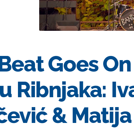
Beat Goes On
u Ribnjaka: I
čević & Matija