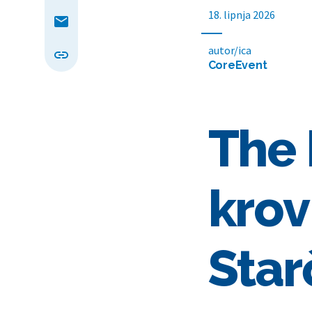
18. lipnja 2026
autor/ica
CoreEvent
The 
krov
Star