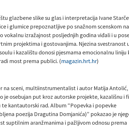
štu glazbene slike su glas i interpretacija Ivane Starče
ice i glumice prepoznatljive po snažnom scenskom na
mo vokalnu izražajnost posljednjih godina viđali i u po
tnim projektima i gostovanjima. Njezina svestranost 
soulu i kazalištu donosi pjesmama emocionalnu liniju 
radi most prema publici. (
magazin.hrt.hr
)
r na sceni, multiinstrumentalist i autor Matija Antolić,
io je osebujan put kroz autorske projekte, kazališnu i 
 te kantautorski rad. Album “Popevka i popevke
bljena poezija Dragutina Domjanića)” pokazao je nje
st suptilnim aranžmanima i pažljivom odnosu prema