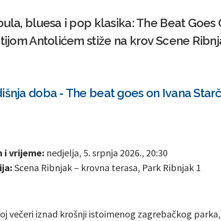
oula, bluesa i pop klasika: The Beat Goes
tijom Antolićem stiže na krov Scene Ribnja
išnja doba - The beat goes on Ivana Starče
i vrijeme:
nedjelja, 5. srpnja 2026., 20:30
ja:
Scena Ribnjak – krovna terasa, Park Ribnjak 1
noj večeri iznad krošnji istoimenog zagrebačkog parka,