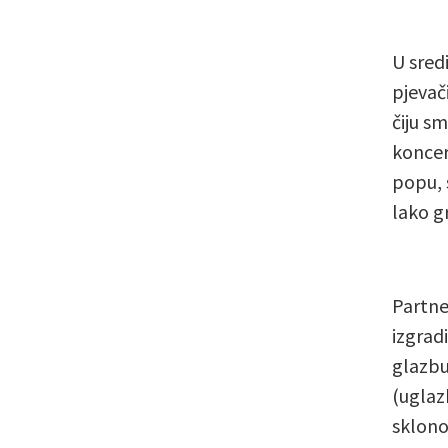
U sredi
pjevač
čiju s
koncer
popu, 
lako g
Partne
izgrad
glazbu
(uglaz
sklono