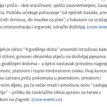
ja i priča – dok aranžmani, vješto osuvremenjeni, čuva
ala. Publiku očekuje putovanje “od nježnih balada, pr
čnih ritmova, do muzike za ples”, s fokusom na izraža
 interpretaciju i organski, svirački doživljaj. (
core-eve
ijeli je ciklus “4 godišnja doba” ansambl istraživao kak
ti stilovi, groove i dinamika utječu na doživljaj pjesama
 godišnjim dobima – a ljetni nastavak prirodno naginj
nom, plesnom i toplo-timbralnom zvuku. Ovaj konce
ku zatvara priču pokrenutu u jesenskom, zimskom i
tnom dijelu, pa će večer imati i emotivnu notu “zadnje
ja” – priliku da zaokružite ciklus upravo na terasi s
om na Zagreb. (
core-event.co
)