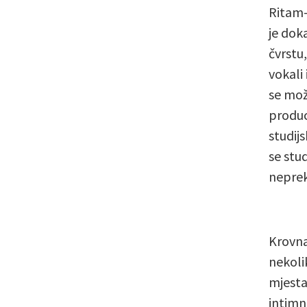
Ritam-
je dok
čvrstu,
vokali
se mož
produc
studij
se stud
neprek
Krovna
nekoli
mjesta
intimn