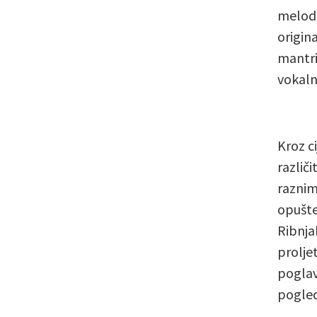
melodi
origin
mantri
vokalnu
Kroz c
različi
raznim
opušte
Ribnja
prolje
poglavl
pogled