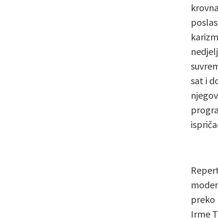
krovna
poslas
karizm
nedjel
suvrem
sat i d
njegov
progra
ispriča
Repert
modern
preko 
Irme T