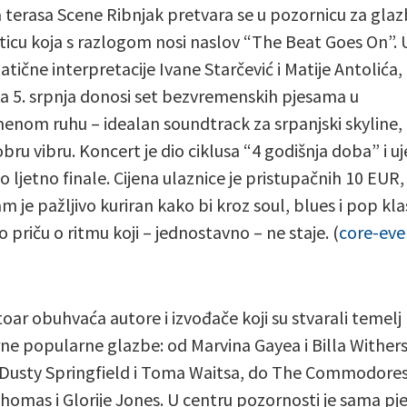
 terasa Scene Ribnjak pretvara se u pozornicu za gla
ticu koja s razlogom nosi naslov “The Beat Goes On”. 
atične interpretacije Ivane Starčević i Matije Antolića,
ja 5. srpnja donosi set bezvremenskih pjesama u
enom ruhu – idealan soundtrack za srpanjski skyline, 
obru vibru. Koncert je dio ciklusa “4 godišnja doba” i u
o ljetno finale. Cijena ulaznice je pristupačnih 10 EUR,
m je pažljivo kuriran kako bi kroz soul, blues i pop kla
o priču o ritmu koji – jednostavno – ne staje. (
core-eve
oar obuhvaća autore i izvođače koji su stvarali temelj
e popularne glazbe: od Marvina Gayea i Billa Withers
Dusty Springfield i Toma Waitsa, do The Commodores
homas i Glorije Jones. U centru pozornosti je sama pj