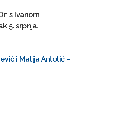
 On s Ivanom
k 5. srpnja.
vić i Matija Antolić –