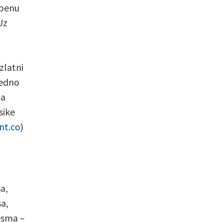
zbenu
Uz
zlatni
jedno
 a
sike
nt.co
)
a,
a,
esma –