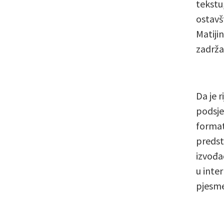
tekstu
ostavš
Matijin
zadrža
Da je 
podsje
format
predsta
izvođa
u inte
pjesme