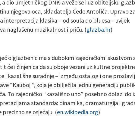
, a dio umjetničkog DNK-a veže se i uz obiteljsku glaz
tinu njegova oca, skladatelja Čede Antolića. Upravo z
a interpretacija klasika – od soula do bluesa – uvijek
va naglašenu muzikalnost i priču. (
glazba.hr
)
riječ o glazbenicima s dubokim zajedničkim iskustvom 
tit će i činjenica da su oboje vezani uz kultne projektn
e i kazališne suradnje – između ostalog i one proslavl
ve “Kauboji”, koja je obilježila jednu generaciju publik
ča. To zajedničko “kazališno uho” posebno dolazi do i
rpretacijama standarda: dinamika, dramaturgija i grada
 precizno se osjećaju. (
en.wikipedia.org
)