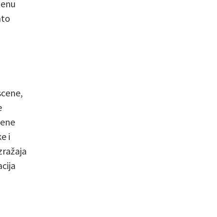
benu
ato
scene,
e
jene
e i
zražaja
cija