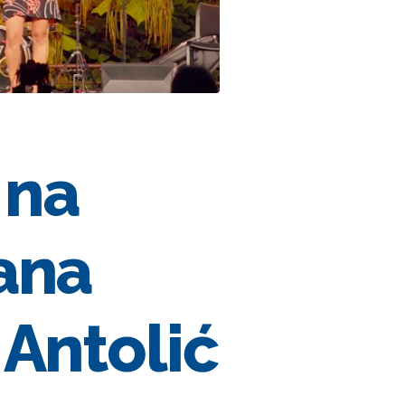
 na
vana
 Antolić