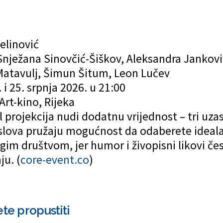
Jelinović
Snježana Sinovčić-Šiškov, Aleksandra Jankovi
 Matavulj, Šimun Šitum, Leon Lučev
 i 25. srpnja 2026. u 21:00
Art-kino, Rijeka
l projekcija nudi dodatnu vrijednost – tri uza
lova pružaju mogućnost da odaberete idealan
im društvom, jer humor i živopisni likovi čes
u. (
core-event.co
)
ete propustiti