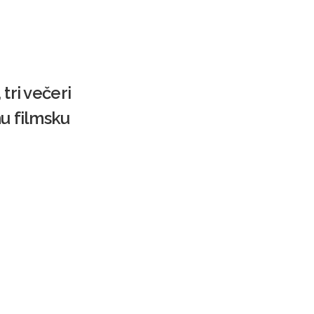
tri večeri
nu filmsku