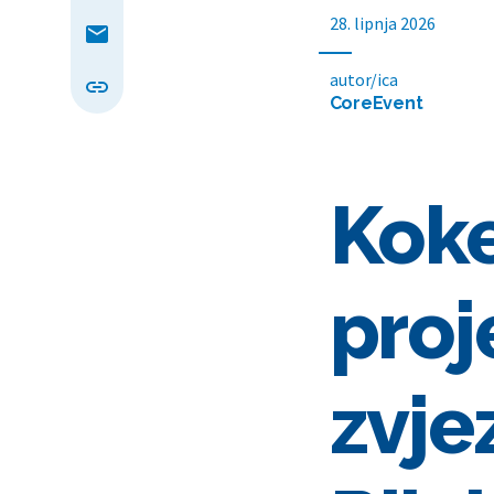
28. lipnja 2026
autor/ica
CoreEvent
Koke
proj
zvj