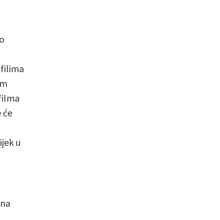
no
filima
im
filma
 će
ijek u
 na