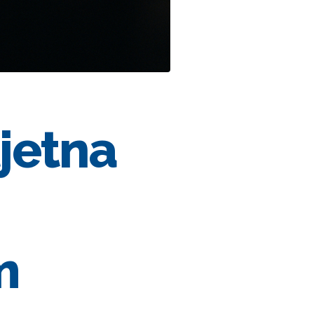
ljetna
m