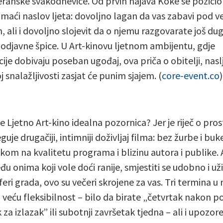
ranske svakodnevice. Od prvih najava Koke se pozicio
maći naslov ljeta: dovoljno lagan da vas zabavi pod v
 ali i dovoljno slojevit da o njemu razgovarate još du
odjavne špice. U Art-kinovu ljetnom ambijentu, gdje
cije dobivaju poseban ugođaj, ova priča o obitelji, nasl
 snalažljivosti zasjat će punim sjajem. (
core-event.co
)
je Ljetno Art-kino idealna pozornica? Jer je riječ o pro
eguje drugačiji, intimniji doživljaj filma: bez žurbe i buke
kom na kvalitetu programa i blizinu autora i publike.
u onima koji vole doći ranije, smjestiti se udobno i uži
eri grada, ovo su večeri skrojene za vas. Tri termina u 
i veću fleksibilnost – bilo da birate „četvrtak nakon po
za izlazak” ili subotnji završetak tjedna – ali i upozor