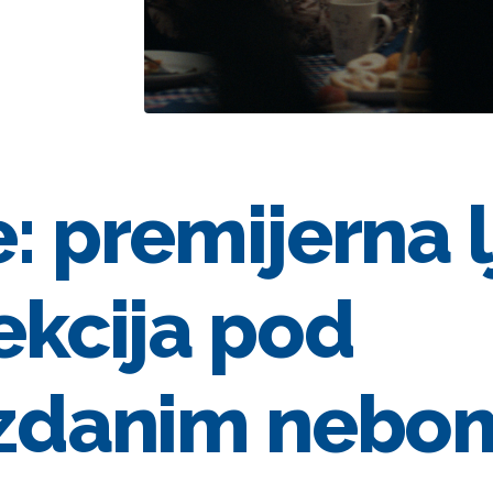
: premijerna 
ekcija pod
ezdanim nebo