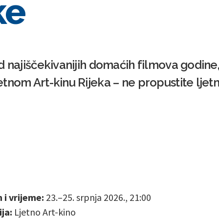
ke
 najiščekivanijih domaćih filmova godine, 
tnom Art-kinu Rijeka – ne propustite ljet
i vrijeme:
23.–25. srpnja 2026., 21:00
ja:
Ljetno Art-kino