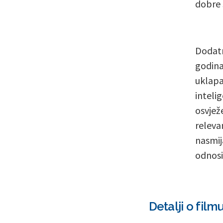
dobre 
Dodatn
godina
uklapa
inteli
osvjež
relevan
nasmij
odnosi
Detalji o film