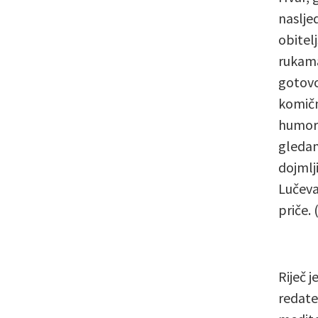
naslje
obitel
rukama 
gotovo
komični
humoro
gledam
dojmlj
Lučeva
priče. 
Riječ j
redate