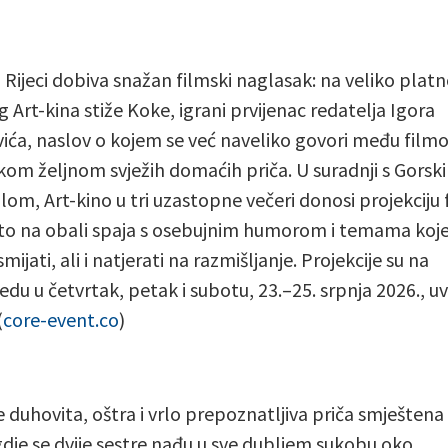
u Rijeci dobiva snažan filmski naglasak: na veliko plat
g Art-kina stiže Koke, igrani prvijenac redatelja Igora
vića, naslov o kojem se već naveliko govori među filmo
ikom željnom svježih domaćih priča. U suradnji s Gorsk
llom, Art-kino u tri uzastopne večeri donosi projekciju 
jeto na obali spaja s osebujnim humorom i temama koje
mijati, ali i natjerati na razmišljanje. Projekcije su na
edu u četvrtak, petak i subotu, 23.–25. srpnja 2026., uv
(
core-event.co
)
e duhovita, oštra i vrlo prepoznatljiva priča smještena
gdje se dvije sestre nađu u sve dubljem sukobu oko