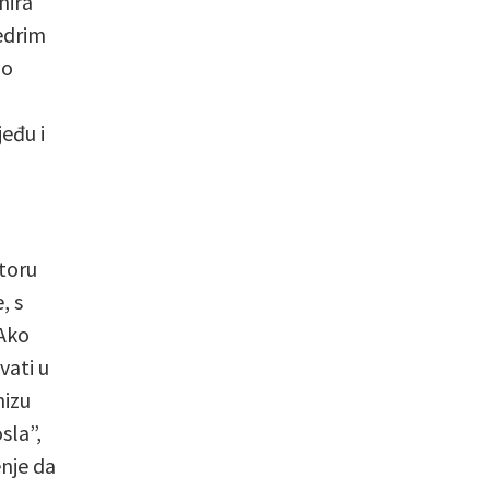
nira
edrim
go
jeđu i
storu
, s
 Ako
vati u
nizu
sla”,
enje da