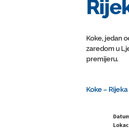
Rije
Koke, jedan od
zaredom u Lje
premijeru.
Koke – Rijeka
Datum 
Lokaci