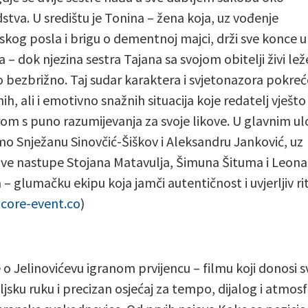
dstva. U središtu je Tonina – žena koja, uz vođenje
jskog posla i brigu o dementnoj majci, drži sve konce u
– dok njezina sestra Tajana sa svojom obitelji živi leže
 bezbrižno. Taj sudar karaktera i svjetonazora pokreć
h, ali i emotivno snažnih situacija koje redatelj vješto
m s puno razumijevanja za svoje likove. U glavnim 
o Snježanu Sinovčić-Šiškov i Aleksandru Janković, uz
ive nastupe Stojana Matavulja, Šimuna Šituma i Leona
 – glumačku ekipu koja jamči autentičnost i uvjerljiv r
(
core-event.co
)
e o Jelinovićevu igranom prvijencu – filmu koji donosi s
ljsku ruku i precizan osjećaj za tempo, dijalog i atmos