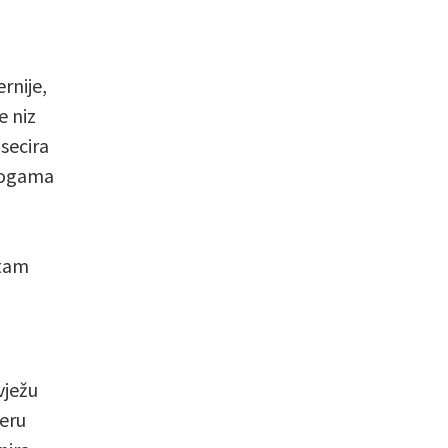
rnije,
e niz
 secira
ulogama
itam
vježu
feru