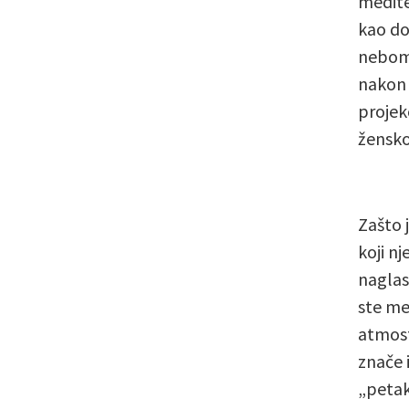
medite
kao do
nebom,
nakon 
projek
ženskoj
Zašto 
koji nj
naglas
ste međ
atmosf
znače 
„petak 