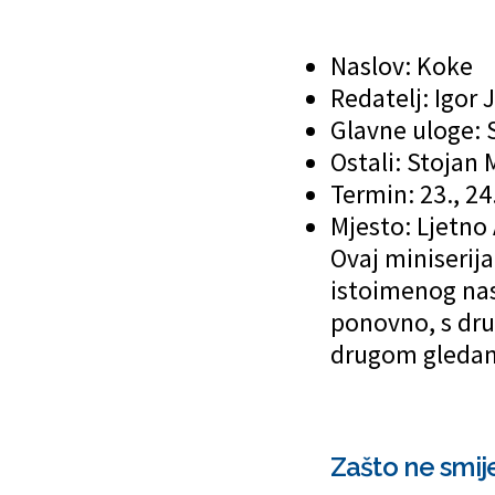
Naslov: Koke
Redatelj: Igor 
Glavne uloge: 
Ostali: Stojan
Termin: 23., 24.
Mjesto: Ljetno 
Ovaj miniserija
istoimenog nas
ponovno, s drug
drugom gledanj
Zašto ne smij