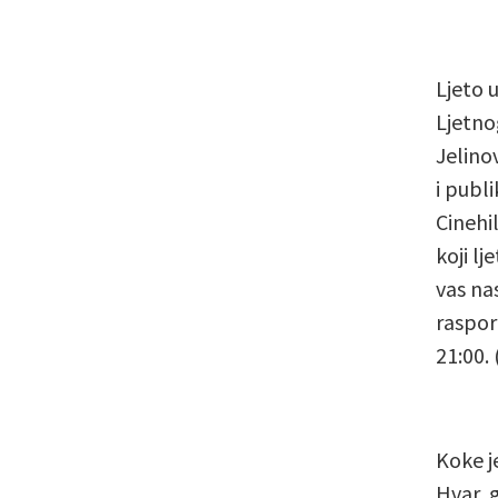
Ljeto 
Ljetno
Jelino
i publ
Cinehi
koji l
vas nas
raspor
21:00. 
Koke j
Hvar, 