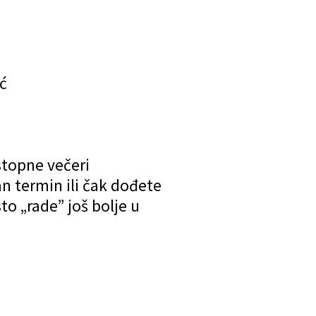
ć
stopne večeri
 termin ili čak dođete
to „rade” još bolje u