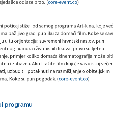
sjedalice odlaze brzo. (
core-event.co
)
i poticaj stiže i od samog programa Art-kina, koje već
ma pažljivo gradi publiku za domaći film. Koke se sa
ju u tu orijentaciju: suvremeni hrvatski naslov, pun
gentnog humora i živopisnih likova, pravo su ljetno
enje, primjer koliko domaća kinematografija može bit
tna i zabavna. Ako tražite film koji će vas u istoj večer
ati, uzbuditi i potaknuti na razmišljanje o obiteljskim
ma, Koke su pun pogodak. (
core-event.co
)
u i programu