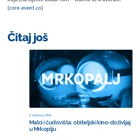
(
core-event.co
)
Čitaj još
9. kolovoza 2026
Malci i čudovišta: obiteljski kino-doživljaj
u Mrkoplju