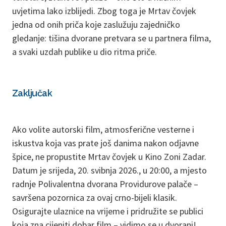
uvjetima lako izblijedi. Zbog toga je Mrtav čovjek
jedna od onih priča koje zaslužuju zajedničko
gledanje: tišina dvorane pretvara se u partnera filma,
a svaki uzdah publike u dio ritma priče.
Zaključak
Ako volite autorski film, atmosferične vesterne i
iskustva koja vas prate još danima nakon odjavne
špice, ne propustite Mrtav čovjek u Kino Zoni Zadar.
Datum je srijeda, 20. svibnja 2026., u 20:00, a mjesto
radnje Polivalentna dvorana Providurove palače –
savršena pozornica za ovaj crno-bijeli klasik.
Osigurajte ulaznice na vrijeme i pridružite se publici
koja zna cijeniti dobar film – vidimo se u dvorani!