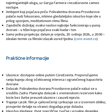
najintrigantnijih uloga, uz Garyja Farmera i nezaboravne cameo
nastupe.
Ambijent koji pojačava priču: Polivalentna dvorana Providurove
palače nudi fokusirano, intimno gledateljsko iskustvo koje ide u
prilog sporijem, meditativnom ritmu filma.
Zajednički doživljaj: ovakvi naslovi najbolje funkcioniraju u punoj
dvorani – u tišini koja pojačava svaki kadar i ton.
Samo jedna projekcija: datum je srijeda, 20. svibnja 2026., u 20:00 –
idealan termin za filmski izlazak usred tjedna. (
core-event.co
)
Praktične informacije
Ulaznice: dostupne online putem CoreEventa. Preporučujemo
raniju kupnju zbog očekivanog interesa i ograničenog kapaciteta
dvorane.
Dolazak: Polivalentna dvorana Providurove palače nalazi se u
središtu Zadra. Planirajte dolazak s vremenskom rezervom kako
biste bez žurbe preuzeli ulaznice i zauzeli mjesto.
Trajanje i jezik: film je cjelovečernji i prikazuje se u izvornom obliku;
provjerite detalje na stranici događaja prije dolaska.
Iskustvo gledanja: zbog specifične zvučne i vizualne dinamike