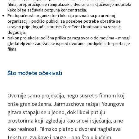
filma, preporučuje se raniji ulazak u dvoranu i isključivanje mobitela
kako bi se sačuvala potpuna koncentracija.
Pristupačnost: organizator i lokacija poznati su po urednoj
organizaciji i podršci publici; za posebne potrebe obratite se
izravno prije događaja putem CoreEvent kontakata na stranici
događaja.
Nakon projekcije: odlična prilika za razgovor o dojmovima – mnogi
gledatelji vole zadržati se ispred dvorane i podijeliti interpretacije
filma.
Što možete očekivati
Ovo nije samo projekcija, nego susret s filmom koji
briše granice žanra. Jarmuschova režija i Youngova
gitara stapaju se u jedno, dok likovi putuju
prostorima koji izgledaju kao snovi i sjećanja, a ne
kao realnost. Filmsko platno u dvorani naglašava
teksture, zvukove i pauze – ono što u kućnim