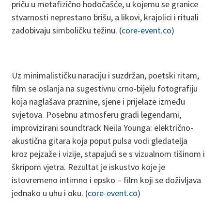
priču u metafizično hodočašće, u kojemu se granice
stvarnosti neprestano brišu, a likovi, krajolici i rituali
zadobivaju simboličku težinu. (
core-event.co
)
Uz minimalističku naraciju i suzdržan, poetski ritam,
film se oslanja na sugestivnu crno-bijelu fotografiju
koja naglašava praznine, sjene i prijelaze između
svjetova. Posebnu atmosferu gradi legendarni,
improvizirani soundtrack Neila Younga: električno-
akustična gitara koja poput pulsa vodi gledatelja
kroz pejzaže i vizije, stapajući se s vizualnom tišinom i
škripom vjetra. Rezultat je iskustvo koje je
istovremeno intimno i epsko – film koji se doživljava
jednako u uhu i oku. (
core-event.co
)