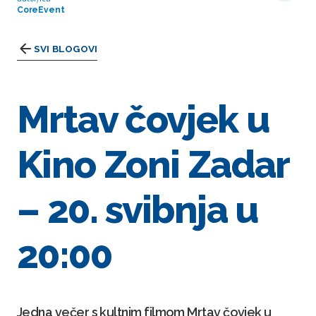
CoreEvent
SVI BLOGOVI
Mrtav čovjek u
Kino Zoni Zadar
– 20. svibnja u
20:00
Jedna večer s kultnim filmom Mrtav čovjek u