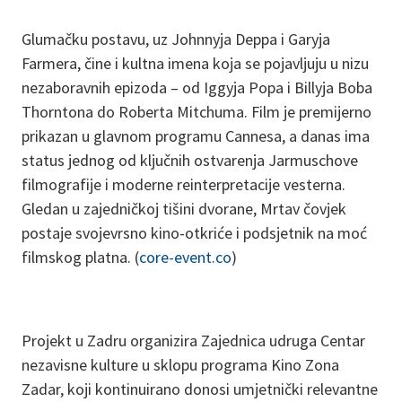
Glumačku postavu, uz Johnnyja Deppa i Garyja
Farmera, čine i kultna imena koja se pojavljuju u nizu
nezaboravnih epizoda – od Iggyja Popa i Billyja Boba
Thorntona do Roberta Mitchuma. Film je premijerno
prikazan u glavnom programu Cannesa, a danas ima
status jednog od ključnih ostvarenja Jarmuschove
filmografije i moderne reinterpretacije vesterna.
Gledan u zajedničkoj tišini dvorane, Mrtav čovjek
postaje svojevrsno kino-otkriće i podsjetnik na moć
filmskog platna. (
core-event.co
)
Projekt u Zadru organizira Zajednica udruga Centar
nezavisne kulture u sklopu programa Kino Zona
Zadar, koji kontinuirano donosi umjetnički relevantne