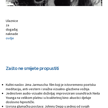
Ulaznice
za
događaj
naknade
ovdje
Zašto ne smijete propustiti
Kultni naslov Jima Jarmuscha: film koji je istovremeno poetska
meditacija, anti-vestern i snažna vizualno-glazbena vožnja.
Jedinstven audio-vizualni doživljaj: improvizirani soundtrack Neila
Younga na velikom platnu i u kvalitetnoj kino-akustici djeluje
doslovno hipnotički.
Izvrsna glumačka postava: Johnny Depp u jednoj od svojih