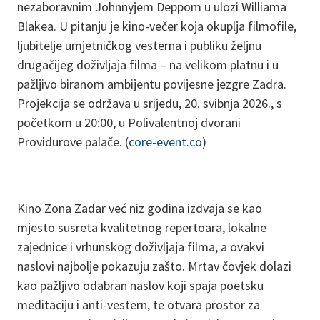
nezaboravnim Johnnyjem Deppom u ulozi Williama
Blakea. U pitanju je kino-večer koja okuplja filmofile,
ljubitelje umjetničkog vesterna i publiku željnu
drugačijeg doživljaja filma – na velikom platnu i u
pažljivo biranom ambijentu povijesne jezgre Zadra.
Projekcija se održava u srijedu, 20. svibnja 2026., s
početkom u 20:00, u Polivalentnoj dvorani
Providurove palače. (
core-event.co
)
Kino Zona Zadar već niz godina izdvaja se kao
mjesto susreta kvalitetnog repertoara, lokalne
zajednice i vrhunskog doživljaja filma, a ovakvi
naslovi najbolje pokazuju zašto. Mrtav čovjek dolazi
kao pažljivo odabran naslov koji spaja poetsku
meditaciju i anti-vestern, te otvara prostor za