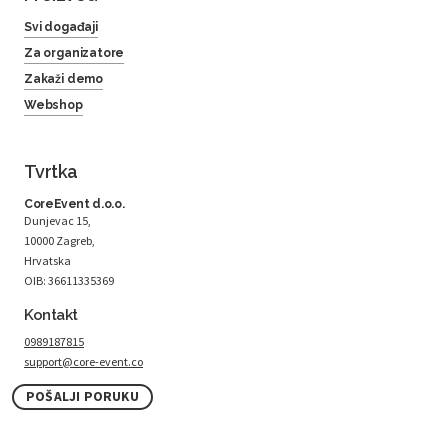
Svi događaji
Za organizatore
Zakaži demo
Webshop
Tvrtka
CoreEvent d.o.o.
Dunjevac 15,
10000 Zagreb,
Hrvatska
OIB: 36611335369
Kontakt
0989187815
support@core-event.co
POŠALJI PORUKU