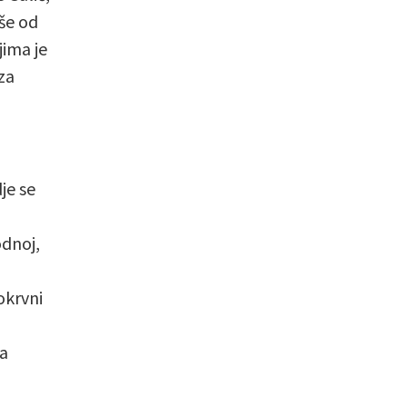
iše od
jima je
za
je se
odnoj,
okrvni
ja