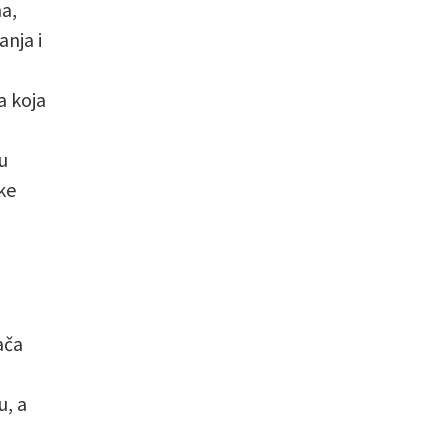
na,
anja i
ra koja
u
ke
ača
u, a