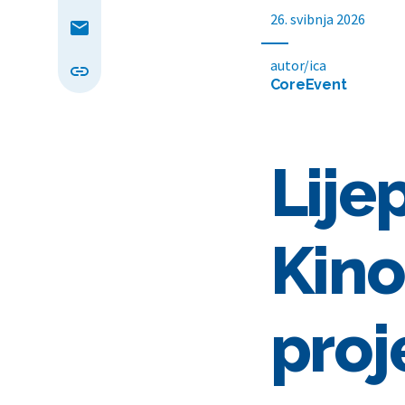
26. svibnja 2026
autor/ica
CoreEvent
Lije
Kino
proj