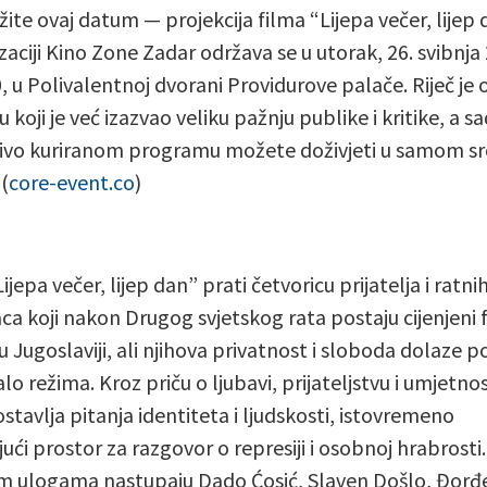
žite ovaj datum — projekcija filma “Lijepa večer, lijep 
zaciji Kino Zone Zadar održava se u utorak, 26. svibnja
0, u Polivalentnoj dvorani Providurove palače. Riječ je 
 koji je već izazvao veliku pažnju publike i kritike, a s
jivo kuriranom programu možete doživjeti u samom sr
(
core-event.co
)
ijepa večer, lijep dan” prati četvoricu prijatelja i ratni
ca koji nakon Drugog svjetskog rata postaju cijenjeni 
u Jugoslaviji, ali njihova privatnost i sloboda dolaze p
o režima. Kroz priču o ljubavi, prijateljstvu i umjetnos
ostavlja pitanja identiteta i ljudskosti, istovremeno
ući prostor za razgovor o represiji i osobnoj hrabrosti.
m ulogama nastupaju Dado Ćosić, Slaven Došlo, Đorđe