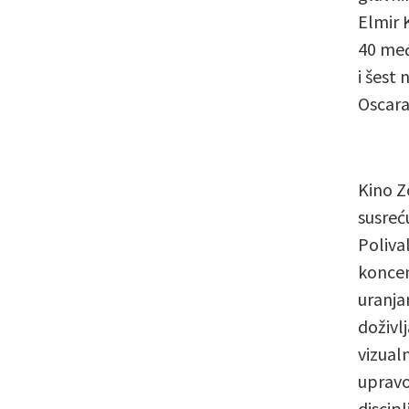
Elmir 
40 međ
i šest
Oscara
Kino Z
susreć
Poliva
koncen
uranja
doživl
vizual
upravo
discip