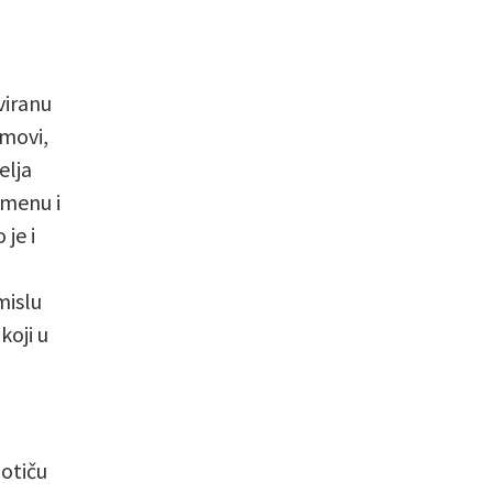
viranu
omovi,
elja
emenu i
 je i
mislu
koji u
potiču