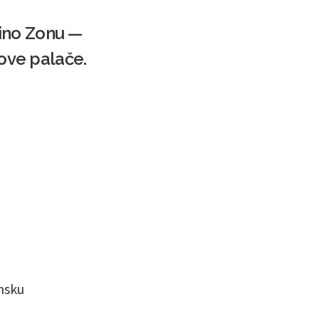
 Kino Zonu —
rove palače.
unsku