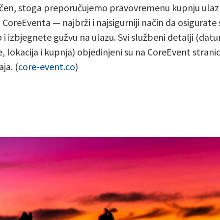
čen, stoga preporučujemo pravovremenu kupnju ulaz
CoreEventa — najbrži i najsigurniji način da osigurate 
o i izbjegnete gužvu na ulazu. Svi službeni detalji (dat
, lokacija i kupnja) objedinjeni su na CoreEvent stranic
ja. (
core-event.co
)