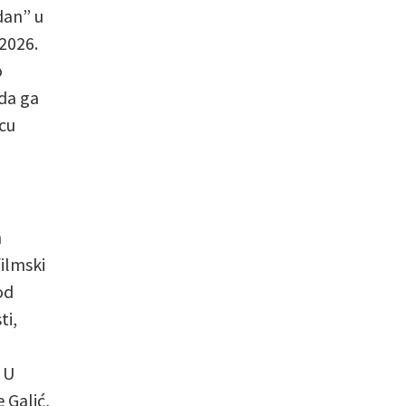
dan” u
 2026.
o
ada ga
cu
h
filmski
od
ti,
 U
 Galić,