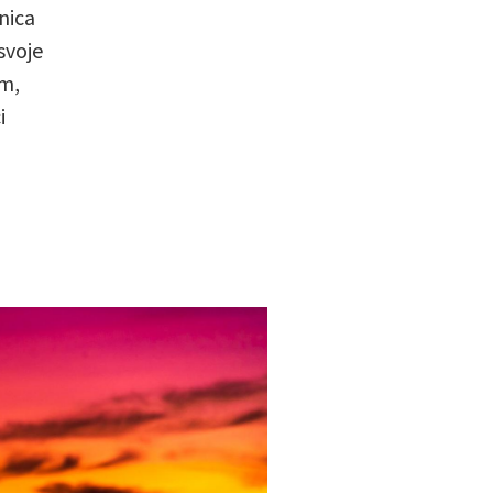
nica
svoje
um,
i