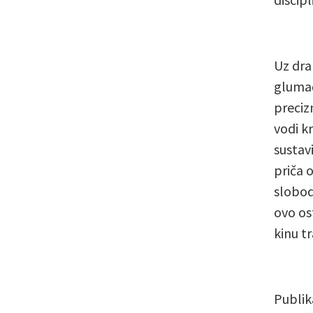
Uz dra
glumač
preciz
vodi k
sustavi
priča 
slobod
ovo os
kinu t
Publik