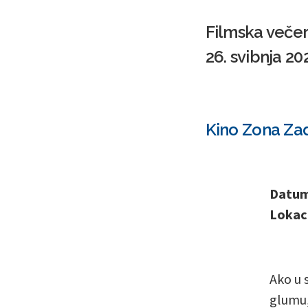
Filmska večer 
26. svibnja 2
Kino Zona Zada
Datum 
Lokaci
Ako u 
glumu,