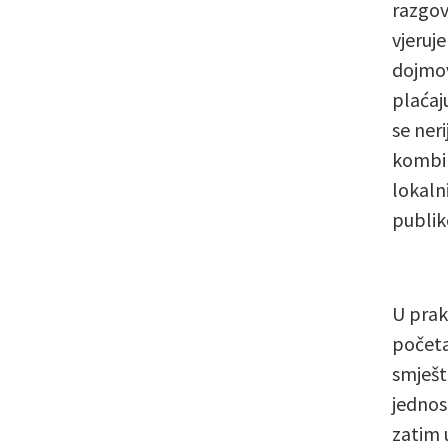
razgov
vjeruj
dojmov
plaćaju
se ner
kombin
lokaln
publik
U prak
početa
smješte
jednos
zatim 