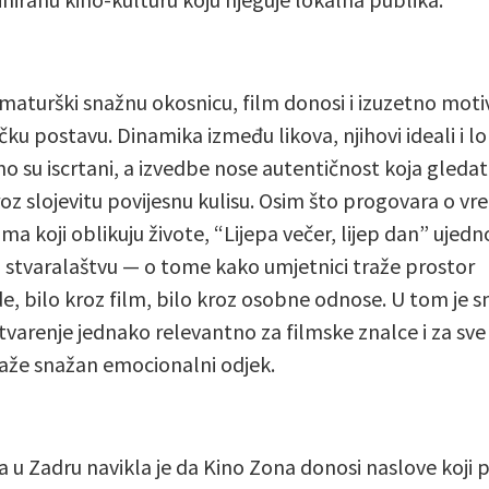
maturški snažnu okosnicu, film donosi i izuzetno moti
ku postavu. Dinamika između likova, njihovi ideali i l
no su iscrtani, a izvedbe nose autentičnost koja gledat
roz slojevitu povijesnu kulisu. Osim što progovara o vr
ma koji oblikuju živote, “Lijepa večer, lijep dan” ujedno
o stvaralaštvu — o tome kako umjetnici traže prostor
e, bilo kroz film, bilo kroz osobne odnose. U tom je s
tvarenje jednako relevantno za filmske znalce i za sve 
raže snažan emocionalni odjek.
a u Zadru navikla je da Kino Zona donosi naslove koji 