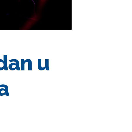
 dan u
a