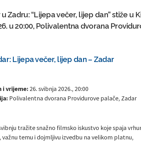
u Zadru: “Lijepa večer, lijep dan” stiže u
026. u 20:00, Polivalentna dvorana Providu
r: Lijepa večer, lijep dan – Zadar
i vrijeme:
26. svibnja 2026., 20:00
ja:
Polivalentna dvorana Providurove palače, Zadar
svibnju tražite snažno filmsko iskustvo koje spaja vrh
 važnu temu i dojmljivu izvedbu na velikom platnu,