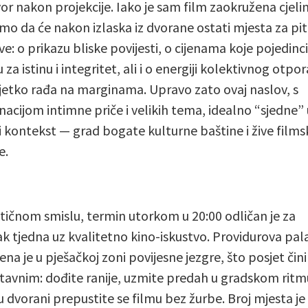
or nakon projekcije. Iako je sam film zaokružena cjeli
emo da će nakon izlaska iz dvorane ostati mjesta za pit
e: o prikazu bliske povijesti, o cijenama koje pojedinci
 za istinu i integritet, ali i o energiji kolektivnog otpo
ijetko rađa na marginama. Upravo zato ovaj naslov, s
acijom intimne priče i velikih tema, idealno “sjedne” 
i kontekst — grad bogate kulturne baštine i žive films
e.
tičnom smislu, termin utorkom u 20:00 odličan je za
k tjedna uz kvalitetno kino-iskustvo. Providurova pal
na je u pješačkoj zoni povijesne jezgre, što posjet čini
tavnim: dođite ranije, uzmite predah u gradskom ritm
u dvorani prepustite se filmu bez žurbe. Broj mjesta je