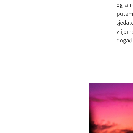
ograni
putem 
sjedal
vrijeme
događa