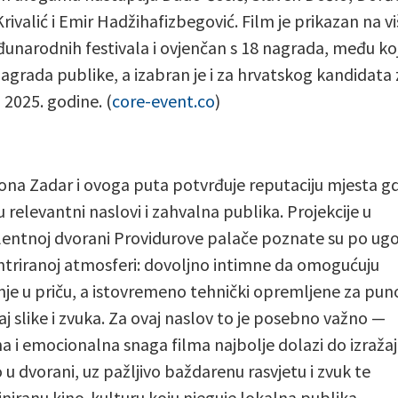
Krivalić i Emir Hadžihafizbegović. Film je prikazan na v
unarodnih festivala i ovjenčan s 18 nagrada, među ko
 nagrada publike, a izabran je i za hrvatskog kandidata 
 2025. godine. (
core-event.co
)
ona Zadar i ovoga puta potvrđuje reputaciju mjesta gd
u relevantni naslovi i zahvalna publika. Projekcije u
lentnoj dvorani Providurove palače poznate su po ug
triranoj atmosferi: dovoljno intimne da omogućuju
nje u priču, a istovremeno tehnički opremljene za pun
jaj slike i zvuka. Za ovaj naslov to je posebno važno —
na i emocionalna snaga filma najbolje dolazi do izraža
 u dvorani, uz pažljivo baždarenu rasvjetu i zvuk te
liniranu kino-kulturu koju njeguje lokalna publika.