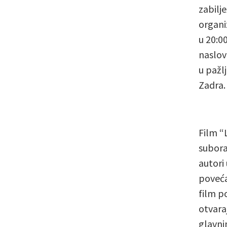
zabilje
organi
u 20:0
naslovu
u pažl
Zadra. 
Film “L
subora
autori 
povećal
film p
otvaraj
glavni