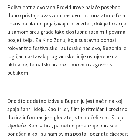
Polivalentna dvorana Providurove palače posebno
dobro pristaje ovakvom naslovu: intimna atmosfera i
fokus na platno pojačavaju intenzitet, dok je lokacija
u samom srcu grada lako dostupna raznim tipovima
posjetitelja. Za Kino Zonu, koja sustavno donosi
relevantne festivalske i autorske naslove, Bugonia je
logičan nastavak programske linije usmjerene na
aktualne, tematski hrabre filmove i razgovor s
publikom.
Ono što dodatno izdvaja Bugoniju jest način na koji
spaja žanr i ideju. Kao triler, film je ritmičan i precizno
dozira informacije – gledatelj stalno želi znati što je
sljedeće. Kao satira, pametno prokazuje obrasce
ponašanja koji su nam svima postali poznati: clickbait