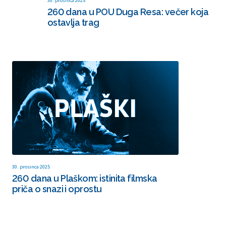
30. prosinca 2025
260 dana u POU Duga Resa: večer koja
ostavlja trag
30. prosinca 2025
260 dana u Plaškom: istinita filmska
priča o snazi i oprostu