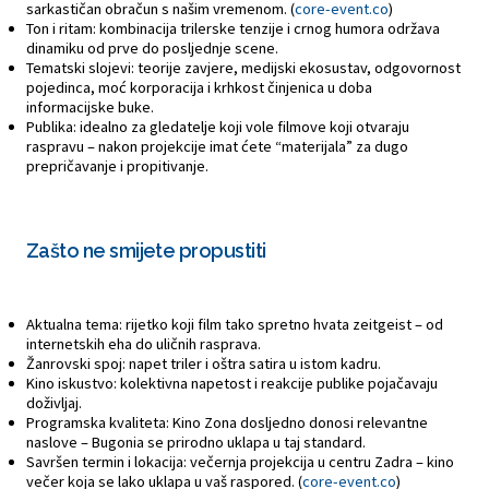
sarkastičan obračun s našim vremenom. (
core-event.co
)
Ton i ritam: kombinacija trilerske tenzije i crnog humora održava
dinamiku od prve do posljednje scene.
Tematski slojevi: teorije zavjere, medijski ekosustav, odgovornost
pojedinca, moć korporacija i krhkost činjenica u doba
informacijske buke.
Publika: idealno za gledatelje koji vole filmove koji otvaraju
raspravu – nakon projekcije imat ćete “materijala” za dugo
prepričavanje i propitivanje.
Zašto ne smijete propustiti
Aktualna tema: rijetko koji film tako spretno hvata zeitgeist – od
internetskih eha do uličnih rasprava.
Žanrovski spoj: napet triler i oštra satira u istom kadru.
Kino iskustvo: kolektivna napetost i reakcije publike pojačavaju
doživljaj.
Programska kvaliteta: Kino Zona dosljedno donosi relevantne
naslove – Bugonia se prirodno uklapa u taj standard.
Savršen termin i lokacija: večernja projekcija u centru Zadra – kino
večer koja se lako uklapa u vaš raspored. (
core-event.co
)