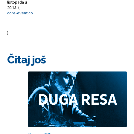
listopada u
20:15. (
core-event.co
)
Čitaj još