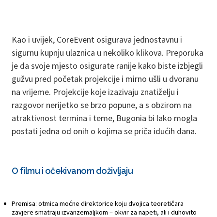
Kao i uvijek, CoreEvent osigurava jednostavnu i
sigurnu kupnju ulaznica u nekoliko klikova. Preporuka
je da svoje mjesto osigurate ranije kako biste izbjegli
gužvu pred početak projekcije i mirno ušli u dvoranu
na vrijeme. Projekcije koje izazivaju znatiželju i
razgovor nerijetko se brzo popune, a s obzirom na
atraktivnost termina i teme, Bugonia bi lako mogla
postati jedna od onih o kojima se priča idućih dana.
O filmu i očekivanom doživljaju
Premisa: otmica moćne direktorice koju dvojica teoretičara
zavjere smatraju izvanzemaljkom – okvir za napeti, ali i duhovito