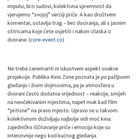
impulsi, brzi sudovi, kolektivna spremnost da
vjerujemo “svojoj” verziji priče. A kao društveni
komentar, ostavlja trag – bez dociranja, ali s jasnim
oštricama koje ćete osjetiti i nakon izlaska iz
dvorane. (
core-event.co
)
Ne treba zanemariti ni iskustveni aspekt ovakve
projekcije. Publika Kino Zone poznata je po pažljivom
gledanju i živim dojmovima, pa je atmosfera u
dvorani često dodatna vrijednost – reakcije, smijeh
na neočekivanim mjestima, napet muk kad film
“pritisne” na pravo mjesto. Upravo se u takvom
kolektivnom doživljaju najbolje vidi moć kina:
zajedničko iščitavanje priče i emocija koje su
intenzivnije nego kod kućnog gledanja.