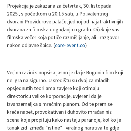
Projekcija je zakazana za četvrtak, 30. listopada
2025., s početkom u 20:15 sati, u Polivalentnoj
dvorani Providurove palače, jednoj od najatraktivnijih
dvorana za filmska događanja u gradu. Očekuje vas
filmska večer koja potiče razmišljanje, ali i razgovor
nakon odjavne špice. (
core-event.co
)
Već na razini sinopsisa jasno je da je Bugonia film koji
ne igra na sigurno. U središtu su dvojica mladih
opsjednutih teorijama zavjere koji otimaju
direktoricu velike korporacije, uvjereni da je
izvanzemaljka s mračnim planom. Od te premise
kreće napet, provokativan i duhovito mračan niz
scena koje propituju kako nastaju paranoje, koliko je
tanak zid između “istine” i viralnog narativa te gdje