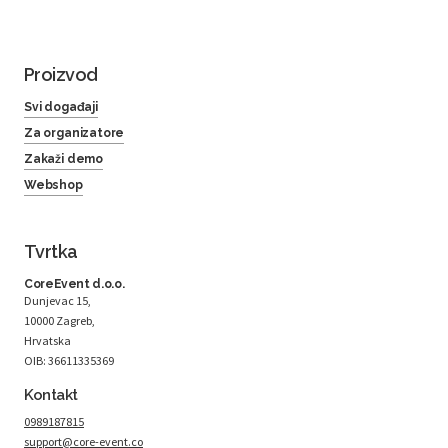
Proizvod
Svi događaji
Za organizatore
Zakaži demo
Webshop
Tvrtka
CoreEvent d.o.o.
Dunjevac 15,
10000 Zagreb,
Hrvatska
OIB: 36611335369
Kontakt
0989187815
support@core-event.co