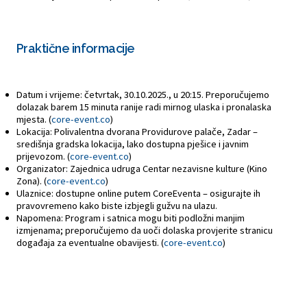
Praktične informacije
Datum i vrijeme: četvrtak, 30.10.2025., u 20:15. Preporučujemo
dolazak barem 15 minuta ranije radi mirnog ulaska i pronalaska
mjesta. (
core-event.co
)
Lokacija: Polivalentna dvorana Providurove palače, Zadar –
središnja gradska lokacija, lako dostupna pješice i javnim
prijevozom. (
core-event.co
)
Organizator: Zajednica udruga Centar nezavisne kulture (Kino
Zona). (
core-event.co
)
Ulaznice: dostupne online putem CoreEventa – osigurajte ih
pravovremeno kako biste izbjegli gužvu na ulazu.
Napomena: Program i satnica mogu biti podložni manjim
izmjenama; preporučujemo da uoči dolaska provjerite stranicu
događaja za eventualne obavijesti. (
core-event.co
)