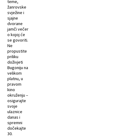
teme,
žanrovske
svježine i
sjajne
dvorane
jamči večer
o kojoj će
se govoriti.
Ne
propustite
priliku
doživjeti
Bugoniju na
velikom
platnu, u
pravom
kino
okruženju –
osigurajte
svoje
ulaznice
danas i
spremni
dočekajte
30.