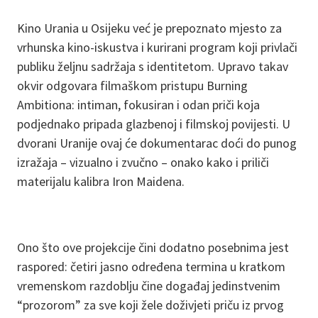
Kino Urania u Osijeku već je prepoznato mjesto za
vrhunska kino-iskustva i kurirani program koji privlači
publiku željnu sadržaja s identitetom. Upravo takav
okvir odgovara filmaškom pristupu Burning
Ambitiona: intiman, fokusiran i odan priči koja
podjednako pripada glazbenoj i filmskoj povijesti. U
dvorani Uranije ovaj će dokumentarac doći do punog
izražaja – vizualno i zvučno – onako kako i priliči
materijalu kalibra Iron Maidena.
Ono što ove projekcije čini dodatno posebnima jest
raspored: četiri jasno određena termina u kratkom
vremenskom razdoblju čine događaj jedinstvenim
“prozorom” za sve koji žele doživjeti priču iz prvog