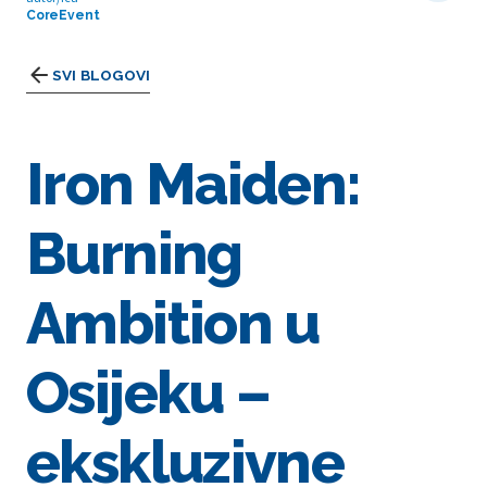
CoreEvent
SVI BLOGOVI
Iron Maiden:
Burning
Ambition u
Osijeku –
ekskluzivne