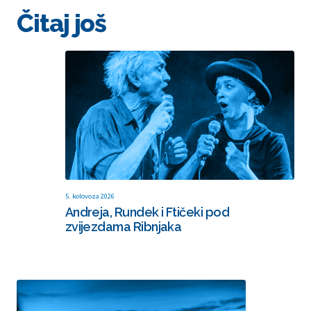
Čitaj još
5. kolovoza 2026
Andreja, Rundek i Ftičeki pod
zvijezdama Ribnjaka