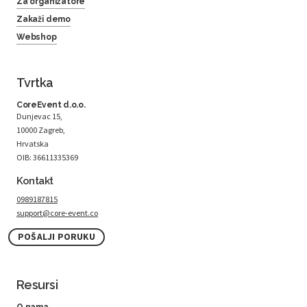
Za organizatore
Zakaži demo
Webshop
Tvrtka
CoreEvent d.o.o.
Dunjevac 15,
10000 Zagreb,
Hrvatska
OIB: 36611335369
Kontakt
0989187815
support@core-event.co
POŠALJI PORUKU
Resursi