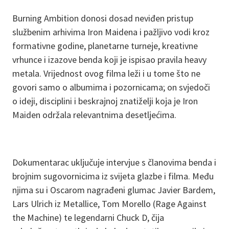
Burning Ambition donosi dosad neviđen pristup
službenim arhivima Iron Maidena i pažljivo vodi kroz
formativne godine, planetarne turneje, kreativne
vrhunce i izazove benda koji je ispisao pravila heavy
metala. Vrijednost ovog filma leži i u tome što ne
govori samo o albumima i pozornicama; on svjedoči
o ideji, disciplini i beskrajnoj znatiželji koja je Iron
Maiden održala relevantnima desetljećima.
Dokumentarac uključuje intervjue s članovima benda i
brojnim sugovornicima iz svijeta glazbe i filma. Među
njima su i Oscarom nagrađeni glumac Javier Bardem,
Lars Ulrich iz Metallice, Tom Morello (Rage Against
the Machine) te legendarni Chuck D, čija