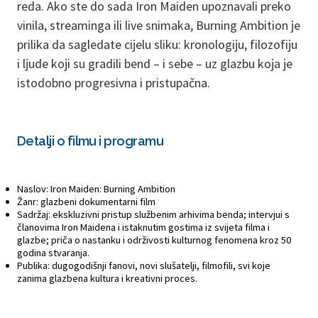
reda. Ako ste do sada Iron Maiden upoznavali preko
vinila, streaminga ili live snimaka, Burning Ambition je
prilika da sagledate cijelu sliku: kronologiju, filozofiju
i ljude koji su gradili bend – i sebe – uz glazbu koja je
istodobno progresivna i pristupačna.
Detalji o filmu i programu
Naslov: Iron Maiden: Burning Ambition
Žanr: glazbeni dokumentarni film
Sadržaj: ekskluzivni pristup službenim arhivima benda; intervjui s
članovima Iron Maidena i istaknutim gostima iz svijeta filma i
glazbe; priča o nastanku i održivosti kulturnog fenomena kroz 50
godina stvaranja.
Publika: dugogodišnji fanovi, novi slušatelji, filmofili, svi koje
zanima glazbena kultura i kreativni proces.