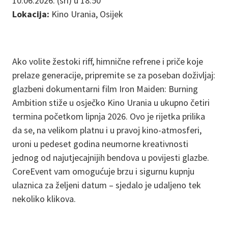
10.06.2026. (sri) u 18:50
Lokacija:
Kino Urania, Osijek
Ako volite žestoki riff, himnične refrene i priče koje
prelaze generacije, pripremite se za poseban doživljaj:
glazbeni dokumentarni film Iron Maiden: Burning
Ambition stiže u osječko Kino Urania u ukupno četiri
termina početkom lipnja 2026. Ovo je rijetka prilika
da se, na velikom platnu i u pravoj kino-atmosferi,
uroni u pedeset godina neumorne kreativnosti
jednog od najutjecajnijih bendova u povijesti glazbe.
CoreEvent vam omogućuje brzu i sigurnu kupnju
ulaznica za željeni datum – sjedalo je udaljeno tek
nekoliko klikova.