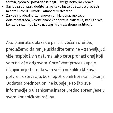
termin, sjedalo i potvrdite kupnju u svega nekoliko koraka.
Savjet za dolazak: dođite ranije kako biste bez žurbe preuzeli
mjesto i uronili u uvodnu atmosferu dvorane.
Za koga je idealno: za fanove Iron Maidena, ljubitelje
dokumentaraca, kolekcionare koncertnih iskustava, kao i za sve
koji žele razumjeti kako nastaju i traju glazbene institucije.
Ako planirate dolazak u paru ili većem društvu,
predlažemo da ranije uskladite termine – zahvaljujući
više raspoloživih datuma lako ćete pronaći onaj koji
vam najviše odgovara. CoreEvent proces kupnje
dizajniran je tako da vam već u nekoliko klikova
potvrdi rezervaciju, bez nepotrebnih koraka i čekanja.
Dodatna prednost online kupnje je to što sve
informacije o ulaznicama imate uredno spremljene u
svom korisničkom računu.