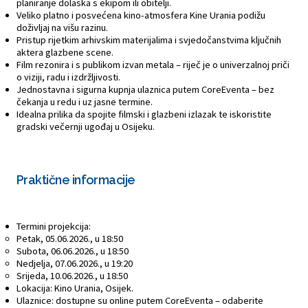
planiranje dolaska s ekipom ili obitelji.
Veliko platno i posvećena kino-atmosfera Kine Urania podižu
doživljaj na višu razinu.
Pristup rijetkim arhivskim materijalima i svjedočanstvima ključnih
aktera glazbene scene.
Film rezonira i s publikom izvan metala – riječ je o univerzalnoj priči
o viziji, radu i izdržljivosti.
Jednostavna i sigurna kupnja ulaznica putem CoreEventa – bez
čekanja u redu i uz jasne termine.
Idealna prilika da spojite filmski i glazbeni izlazak te iskoristite
gradski večernji ugođaj u Osijeku.
Praktične informacije
Termini projekcija:
Petak, 05.06.2026., u 18:50
Subota, 06.06.2026., u 18:50
Nedjelja, 07.06.2026., u 19:20
Srijeda, 10.06.2026., u 18:50
Lokacija: Kino Urania, Osijek.
Ulaznice: dostupne su online putem CoreEventa – odaberite