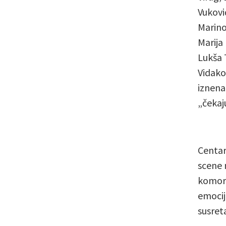
Vukovi
Marino
Marija
Lukša 
Vidako
iznena
„čekaj
Centar
scene 
komorn
emocij
susret