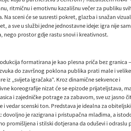
anu, ritmičnu i emotivnu kazališnu večer za publiku svi
. Na sceni će se susresti pokret, glazba i snažan vizual
et, a sve u službi jedne jednostavne ideje: igra nije sa
, nego prostor gdje rastu snovi i kreativnost.
odukcija formatirana je kao plesna priča bez granica 
zvuka do završnog poklona publika prati male i velike
re iz „svijeta igračaka“. Kroz dinamične sekvence i
ivne koreografije nizat će se epizode prijateljstava, ma
asica i zajedničke potrage za zabavom, sve uz jasno čit
 i vedar scenski ton. Predstava je idealna za obiteljski
k: dovoljno je razigrana i pristupačna mlađima, a isto
no promišljena i stilski dotjerana da oduševi i odraslu 