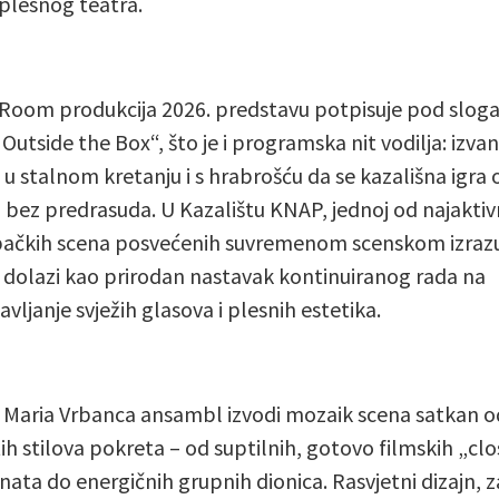
 plesnog teatra.
Room produkcija 2026. predstavu potpisuje pod slo
Outside the Box“, što je i programska nit vodilja: izvan
, u stalnom kretanju i s hrabrošću da se kazališna igra 
i bez predrasuda. U Kazalištu KNAP, jednoj od najaktivn
ačkih scena posvećenih suvremenom scenskom izrazu
 dolazi kao prirodan nastavak kontinuiranog rada na
vljanje svježih glasova i plesnih estetika.
ji Maria Vrbanca ansambl izvodi mozaik scena satkan o
itih stilova pokreta – od suptilnih, gotovo filmskih „cl
ta do energičnih grupnih dionica. Rasvjetni dizajn, za