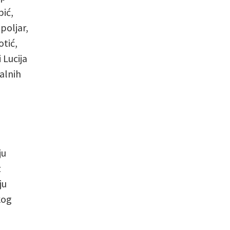
pić,
poljar,
otić,
 Lucija
alnih
ju
z
ju
kog