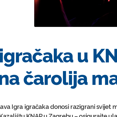
 igračaka u K
na čarolija m
va Igra igračaka donosi razigrani svijet m
u Kazalištu KNAP u Zagrebu – osigurajte ul