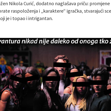
užen Nikola Curić, dodatno naglašava priču: promjene 
 prate raspoloženja i „karaktere“ igračka, stvarajući sc
koji je i topao i intrigantan.