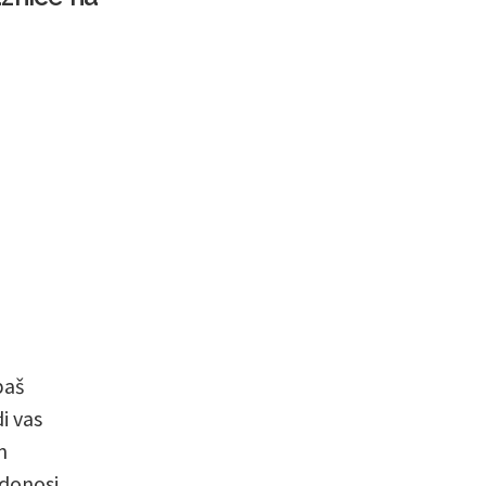
baš
i vas
m
 donosi