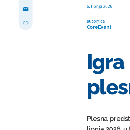
6. lipnja 2026
autor/ica
CoreEvent
Igra
ples
Plesna predsta
lipnja 2026. 