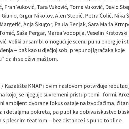
ć, Fran Vuković, Tara Vuković, Toma Vuković, David Ste
 Giunio, Grgur Nikolov, Alen Stepić, Petra Čolić, Nika Š
 Margetić, Anja Škugor, Paula Benjak, Sara Maria Krmp
Tomić, Saša Pergar, Marea Vodopija, Veselin Krstovski i
vić. Veliki ansambl omogućuje scenu punu energije i st
đenja – baš kao u dječjoj sobi prepunoj igračaka koje
u“ da ih se oživi maštom.
 / Kazalište KNAP i ovim naslovom potvrđuje reputaci
na kojoj se njeguje suvremeni pristup temi i formi. Kro
i ambijent dvorane fokus ostaje na izvođačima, čitan
a i detaljima pokreta, pa publika dobiva iskustvo blis
a s plesnim teatrom – bez distance i s puno topline.