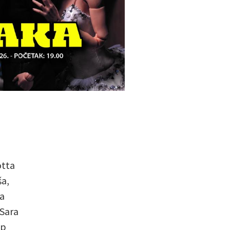
otta
ša,
na
 Sara
ip