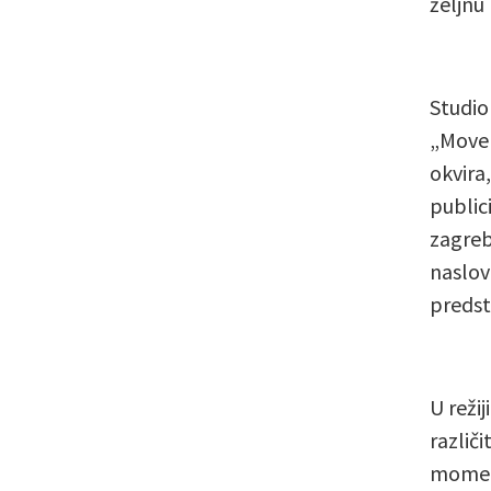
željnu
Studio
„Move 
okvira
public
zagreb
naslov
predsta
U reži
različ
momena