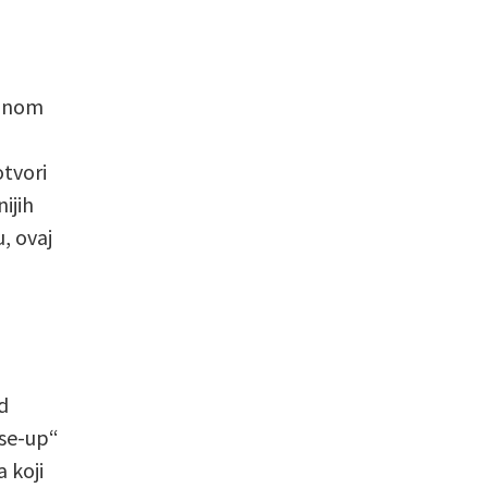
ganom
otvori
ijih
, ovaj
d
ose-up“
 koji