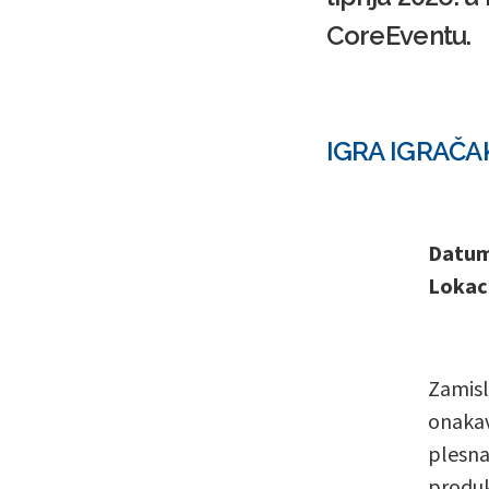
CoreEventu.
IGRA IGRAČAK
Datum 
Lokaci
Zamisl
onakav
plesna
produk