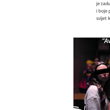
je zad
i boje
svijet 