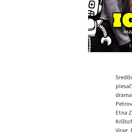
Središ
plesač
dramat
Petrov
Etna Z
Krištof
Virag, 