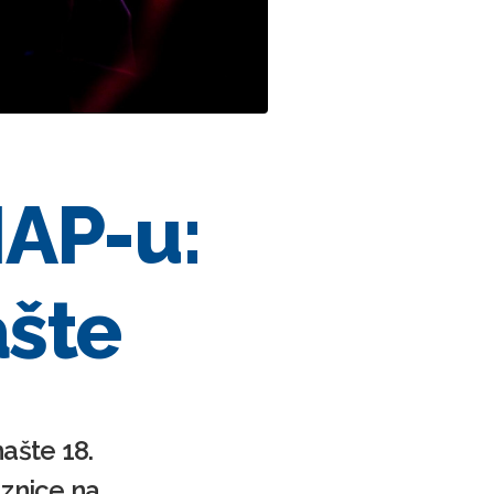
NAP-u:
ašte
ašte 18.
aznice na