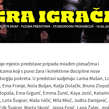
nje mjesto predstave pripada mladim plesačima i
icama koji s puno žara i kolektivne discipline nose
urgiju pokreta. U predstavi sudjeluju: Larisa Mušan, L
, Ema Franje, Nola Buljan, Katja Dolački, Bruna Zlopa
lopaša, Ema Grgurić, Emma Žunić, Kaya Jozić, Katari
, Lota Švajcer, Maša Ivičić, Mila Mioč, Judita Damjanić,
Erik Švajcer, Marta Skorić, Jasna Fosić, Lana Žalec, Jos