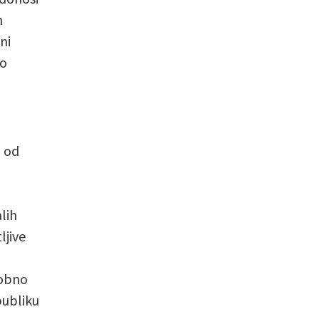
h
ni
mo
– od
lih
ljive
dobno
publiku