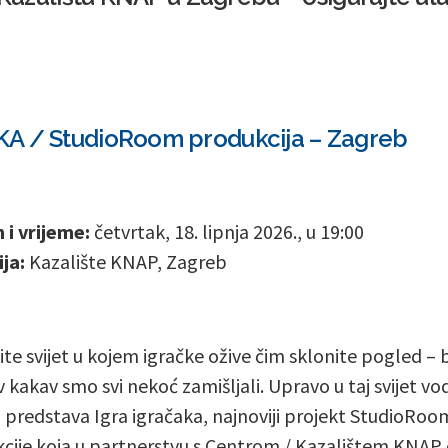
A / StudioRoom produkcija – Zagreb
i vrijeme:
četvrtak, 18. lipnja 2026., u 19:00
ja:
Kazalište KNAP, Zagreb
ite svijet u kojem igračke ožive čim sklonite pogled – 
 kakav smo svi nekoć zamišljali. Upravo u taj svijet vod
 predstava Igra igračaka, najnoviji projekt StudioRoo
cije koja u partnerstvu s Centrom / Kazalištem KNAP