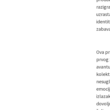
razigr
uzrasta
identit
zabava
Ova pr
prvog 
avantu
kolekt
nesugl
emocije
izlaza
dovolj