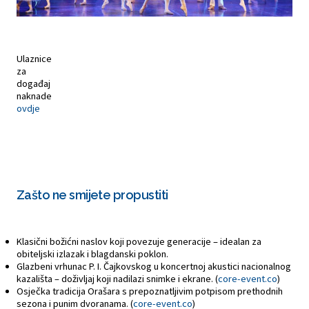
Ulaznice
za
događaj
naknade
ovdje
Zašto ne smijete propustiti
Klasični božićni naslov koji povezuje generacije – idealan za
obiteljski izlazak i blagdanski poklon.
Glazbeni vrhunac P. I. Čajkovskog u koncertnoj akustici nacionalnog
kazališta – doživljaj koji nadilazi snimke i ekrane. (
core-event.co
)
Osječka tradicija Orašara s prepoznatljivim potpisom prethodnih
sezona i punim dvoranama. (
core-event.co
)