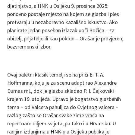
djetinjstvo, a HNK u Osijeku 9. prosinca 2025.
ponovno postaje mjesto na kojem se glazba i ples
pretvaraju u nezaboravno kazališno iskustvo. Ako
planirate jedan poseban izlazak uoči Božića – za
obitelj, prijatelje ili kao poklon – Orašar je provjeren,
bezvremenski izbor.
Ovaj baletni klasik temelji se na priči E. T. A.
Hoffmanna, koju je za scenu adaptirao Alexandre
Dumas ml., dok je glazbu skladao P. I. Čajkovski
krajem 19. stoljeća. Upravo je bogatstvo glazbenih
tema – od Valcera pahuljica do Cvjetnog valcera –
razlog zašto se Orašar svake zime vraća na
repertoare diljem svijeta, pa tako i u Hrvatsku. U
ranijim izdanjima u HNK-u u Osijeku publika je