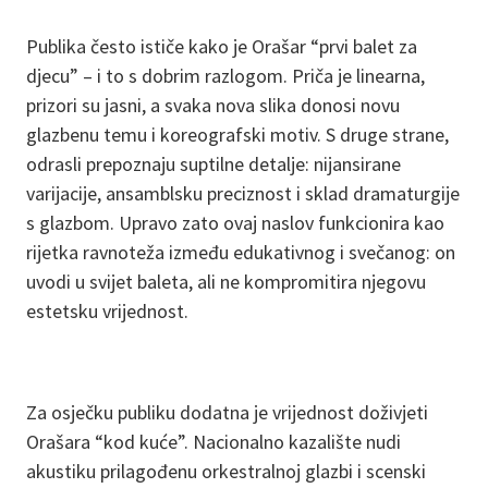
Publika često ističe kako je Orašar “prvi balet za
djecu” – i to s dobrim razlogom. Priča je linearna,
prizori su jasni, a svaka nova slika donosi novu
glazbenu temu i koreografski motiv. S druge strane,
odrasli prepoznaju suptilne detalje: nijansirane
varijacije, ansamblsku preciznost i sklad dramaturgije
s glazbom. Upravo zato ovaj naslov funkcionira kao
rijetka ravnoteža između edukativnog i svečanog: on
uvodi u svijet baleta, ali ne kompromitira njegovu
estetsku vrijednost.
Za osječku publiku dodatna je vrijednost doživjeti
Orašara “kod kuće”. Nacionalno kazalište nudi
akustiku prilagođenu orkestralnoj glazbi i scenski