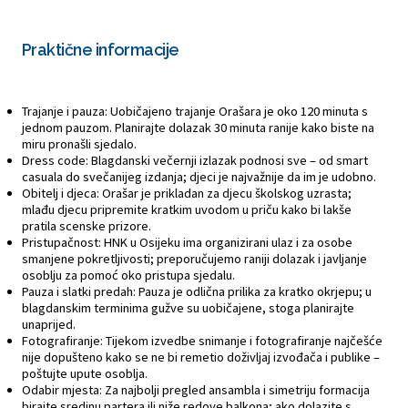
Praktične informacije
Trajanje i pauza: Uobičajeno trajanje Orašara je oko 120 minuta s
jednom pauzom. Planirajte dolazak 30 minuta ranije kako biste na
miru pronašli sjedalo.
Dress code: Blagdanski večernji izlazak podnosi sve – od smart
casuala do svečanijeg izdanja; djeci je najvažnije da im je udobno.
Obitelj i djeca: Orašar je prikladan za djecu školskog uzrasta;
mlađu djecu pripremite kratkim uvodom u priču kako bi lakše
pratila scenske prizore.
Pristupačnost: HNK u Osijeku ima organizirani ulaz i za osobe
smanjene pokretljivosti; preporučujemo raniji dolazak i javljanje
osoblju za pomoć oko pristupa sjedalu.
Pauza i slatki predah: Pauza je odlična prilika za kratko okrjepu; u
blagdanskim terminima gužve su uobičajene, stoga planirajte
unaprijed.
Fotografiranje: Tijekom izvedbe snimanje i fotografiranje najčešće
nije dopušteno kako se ne bi remetio doživljaj izvođača i publike –
poštujte upute osoblja.
Odabir mjesta: Za najbolji pregled ansambla i simetriju formacija
birajte sredinu partera ili niže redove balkona; ako dolazite s