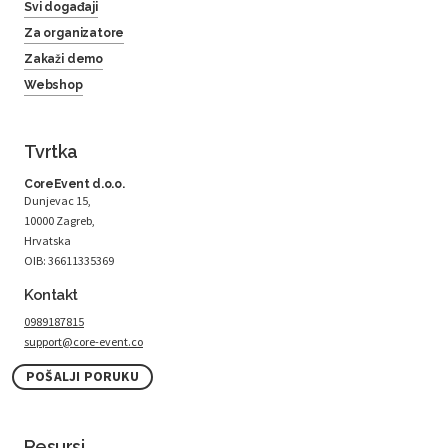
Svi događaji
Za organizatore
Zakaži demo
Webshop
Tvrtka
CoreEvent d.o.o.
Dunjevac 15,
10000 Zagreb,
Hrvatska
OIB: 36611335369
Kontakt
0989187815
support@core-event.co
POŠALJI PORUKU
Resursi