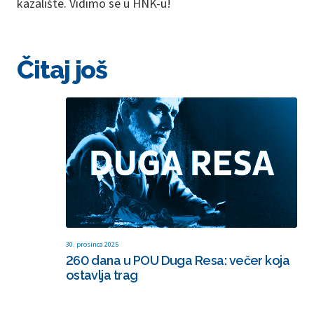
kazalište. Vidimo se u HNK-u!
Čitaj još
30. prosinca 2025
260 dana u POU Duga Resa: večer koja
ostavlja trag