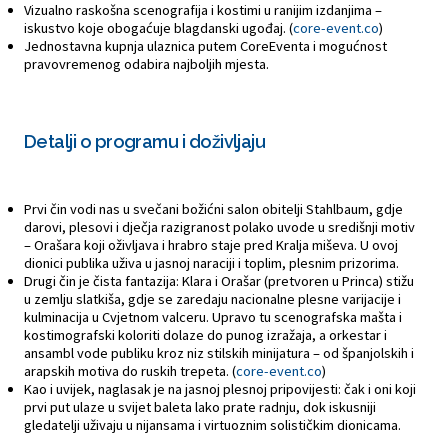
Vizualno raskošna scenografija i kostimi u ranijim izdanjima –
iskustvo koje obogaćuje blagdanski ugođaj. (
core-event.co
)
Jednostavna kupnja ulaznica putem CoreEventa i mogućnost
pravovremenog odabira najboljih mjesta.
Detalji o programu i doživljaju
Prvi čin vodi nas u svečani božićni salon obitelji Stahlbaum, gdje
darovi, plesovi i dječja razigranost polako uvode u središnji motiv
– Orašara koji oživljava i hrabro staje pred Kralja miševa. U ovoj
dionici publika uživa u jasnoj naraciji i toplim, plesnim prizorima.
Drugi čin je čista fantazija: Klara i Orašar (pretvoren u Princa) stižu
u zemlju slatkiša, gdje se zaredaju nacionalne plesne varijacije i
kulminacija u Cvjetnom valceru. Upravo tu scenografska mašta i
kostimografski koloriti dolaze do punog izražaja, a orkestar i
ansambl vode publiku kroz niz stilskih minijatura – od španjolskih i
arapskih motiva do ruskih trepeta. (
core-event.co
)
Kao i uvijek, naglasak je na jasnoj plesnoj pripovijesti: čak i oni koji
prvi put ulaze u svijet baleta lako prate radnju, dok iskusniji
gledatelji uživaju u nijansama i virtuoznim solističkim dionicama.