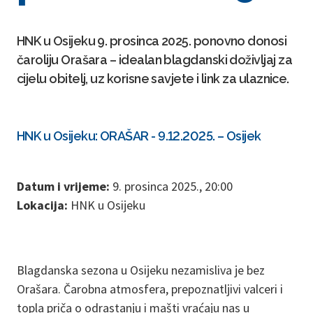
HNK u Osijeku 9. prosinca 2025. ponovno donosi
čaroliju Orašara – idealan blagdanski doživljaj za
cijelu obitelj, uz korisne savjete i link za ulaznice.
HNK u Osijeku: ORAŠAR - 9.12.2025. – Osijek
Datum i vrijeme:
9. prosinca 2025., 20:00
Lokacija:
HNK u Osijeku
Blagdanska sezona u Osijeku nezamisliva je bez
Orašara. Čarobna atmosfera, prepoznatljivi valceri i
topla priča o odrastanju i mašti vraćaju nas u