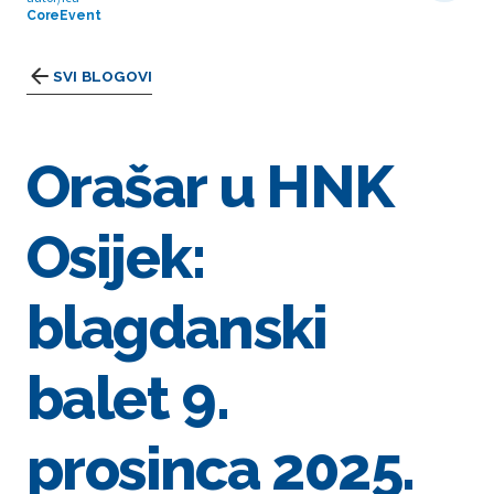
CoreEvent
SVI BLOGOVI
Orašar u HNK
Osijek:
blagdanski
balet 9.
prosinca 2025.