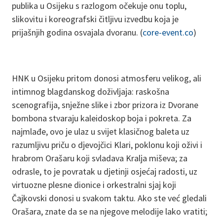
publika u Osijeku s razlogom očekuje onu toplu,
slikovitu i koreografski čitljivu izvedbu koja je
prijašnjih godina osvajala dvoranu. (
core-event.co
)
HNK u Osijeku pritom donosi atmosferu velikog, ali
intimnog blagdanskog doživljaja: raskošna
scenografija, snježne slike i zbor prizora iz Dvorane
bombona stvaraju kaleidoskop boja i pokreta. Za
najmlađe, ovo je ulaz u svijet klasičnog baleta uz
razumljivu priču o djevojčici Klari, poklonu koji oživi i
hrabrom Orašaru koji svladava Kralja miševa; za
odrasle, to je povratak u djetinji osjećaj radosti, uz
virtuozne plesne dionice i orkestralni sjaj koji
Čajkovski donosi u svakom taktu. Ako ste već gledali
Orašara, znate da se na njegove melodije lako vratiti;