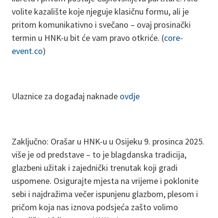
volite kazalište koje njeguje klasičnu formu, ali je
pritom komunikativno i svečano – ovaj prosinački
termin u HNK-u bit će vam pravo otkriće. (
core-
event.co
)
Ulaznice za događaj naknade
ovdje
Zaključno: Orašar u HNK-u u Osijeku 9. prosinca 2025.
više je od predstave – to je blagdanska tradicija,
glazbeni užitak i zajednički trenutak koji gradi
uspomene. Osigurajte mjesta na vrijeme i poklonite
sebi i najdražima večer ispunjenu glazbom, plesom i
pričom koja nas iznova podsjeća zašto volimo