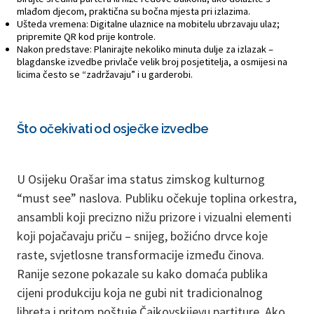
mlađom djecom, praktična su bočna mjesta pri izlazima.
Ušteda vremena: Digitalne ulaznice na mobitelu ubrzavaju ulaz;
pripremite QR kod prije kontrole.
Nakon predstave: Planirajte nekoliko minuta dulje za izlazak –
blagdanske izvedbe privlače velik broj posjetitelja, a osmijesi na
licima često se “zadržavaju” i u garderobi.
Što očekivati od osječke izvedbe
U Osijeku Orašar ima status zimskog kulturnog
“must see” naslova. Publiku očekuje toplina orkestra,
ansambli koji precizno nižu prizore i vizualni elementi
koji pojačavaju priču – snijeg, božićno drvce koje
raste, svjetlosne transformacije između činova.
Ranije sezone pokazale su kako domaća publika
cijeni produkciju koja ne gubi nit tradicionalnog
libreta i pritom poštuje Čajkovskijevu partiture. Ako