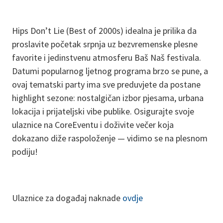
Hips Don’t Lie (Best of 2000s) idealna je prilika da
proslavite početak srpnja uz bezvremenske plesne
favorite i jedinstvenu atmosferu Baš Naš festivala.
Datumi popularnog ljetnog programa brzo se pune, a
ovaj tematski party ima sve preduvjete da postane
highlight sezone: nostalgičan izbor pjesama, urbana
lokacija i prijateljski vibe publike. Osigurajte svoje
ulaznice na CoreEventu i doživite večer koja
dokazano diže raspoloženje — vidimo se na plesnom
podiju!
Ulaznice za događaj naknade
ovdje