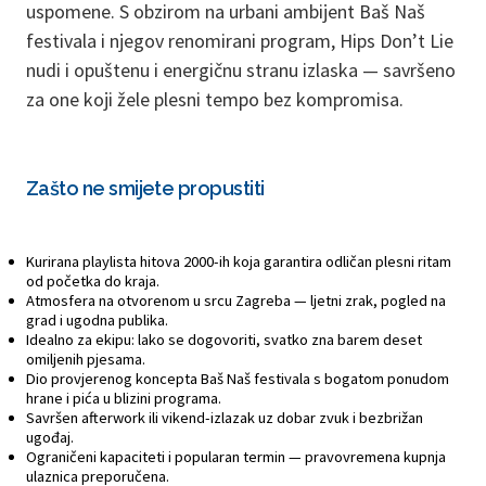
uspomene. S obzirom na urbani ambijent Baš Naš
festivala i njegov renomirani program, Hips Don’t Lie
nudi i opuštenu i energičnu stranu izlaska — savršeno
za one koji žele plesni tempo bez kompromisa.
Zašto ne smijete propustiti
Kurirana playlista hitova 2000-ih koja garantira odličan plesni ritam
od početka do kraja.
Atmosfera na otvorenom u srcu Zagreba — ljetni zrak, pogled na
grad i ugodna publika.
Idealno za ekipu: lako se dogovoriti, svatko zna barem deset
omiljenih pjesama.
Dio provjerenog koncepta Baš Naš festivala s bogatom ponudom
hrane i pića u blizini programa.
Savršen afterwork ili vikend-izlazak uz dobar zvuk i bezbrižan
ugođaj.
Ograničeni kapaciteti i popularan termin — pravovremena kupnja
ulaznica preporučena.