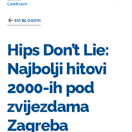
CoreEvent
SVI BLOGOVI
Hips Don’t Lie:
Najbolji hitovi
2000-ih pod
zvijezdama
Zagreba