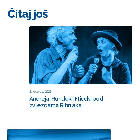
Čitaj još
5. kolovoza 2026
Andreja, Rundek i Ftičeki pod
zvijezdama Ribnjaka