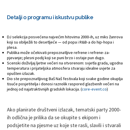
Detalji o programu i iskustvu publike
DJ selekcija posvećena najvećim hitovima 2000-ih, uz miks žanrova
koji su obilježili to desetljeće — od popa i R&B-a do hip-hopa i
plesa.
Publika može očekivati prepoznatljive refrene i refrene-za-
pjevanje; plesni podij koji se puni brzo i ostaje pun dugo.
Scenski doživljaj ljetne večeri na otvorenom: svjetla grada, ugodna
temperatura i prijateljska atmosfera stvaraju idealne uvjete za
opušten izlazak.
Dio ste prepoznatljivog Baš Naš festivala koji svake godine okuplja
tisuće posjetitelja i donosi raznolik raspored glazbenih večeri na
jednoj od najatraktivnijih gradskih lokacija. (
core-event.co
)
Ako planirate društveni izlazak, tematski party 2000-
ih odlična je prilika da se okupite s ekipom i
podsjetite na pjesme uz koje ste rasli, slavili i stvarali