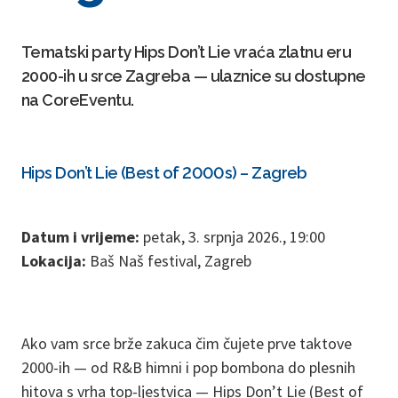
Tematski party Hips Don’t Lie vraća zlatnu eru
2000-ih u srce Zagreba — ulaznice su dostupne
na CoreEventu.
Hips Don’t Lie (Best of 2000s) – Zagreb
Datum i vrijeme:
petak, 3. srpnja 2026., 19:00
Lokacija:
Baš Naš festival, Zagreb
Ako vam srce brže zakuca čim čujete prve taktove
2000-ih — od R&B himni i pop bombona do plesnih
hitova s vrha top-ljestvica — Hips Don’t Lie (Best of