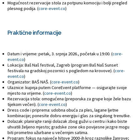
Mogućnost rezervacije stola za potpunu komociju i bolji pregled
plesnog podija. (
core-event.co
)
Praktične informacije
Datum i vrijeme: petak, 3. srpnja 2026., početak u 19:00. (
core-
event.co
)
Lokacija: Baš Naš festival, Zagreb (program Baš Naš Sunset
festivala na gradskoj pozornici s pogledom na krovove). (
core-
event.co
)
Organizator: BAŠ NAŠ. (
core-event.co
)
Ulaznice: kupnja putem CoreEvent platforme — osigurajte svoje
mjesto na vrijeme. (
core-event.co
)
Rezervacija stola: omogućena (preporuka za grupe koje žele bazu
tijekom večeri). (
core-event.co
)
Dress code i priprema: udobna obuća za ples, lagane ljetne
kombinacije; ponesite dobru energiju i glas za singalong trenutke.
Dolazak: planirajte raniji dolazak zbog gužvi u centru i kako biste
uhvatili željeno mjesto; gradske zone oko povijesne jezgre mogu
biti prometno užurbane u večernjim satima.
Program: fokus na najveće hitove 2000-ih kroz raznolike žanrove;