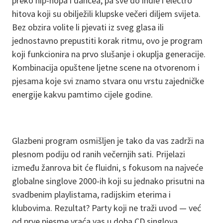
preko hip-hopa i dancea, pa sve do indie i electro
hitova koji su obilježili klupske večeri diljem svijeta.
Bez obzira volite li pjevati iz sveg glasa ili
jednostavno prepustiti korak ritmu, ovo je program
koji funkcionira na prvo slušanje i okuplja generacije.
Kombinacija opuštene ljetne scene na otvorenom i
pjesama koje svi znamo stvara onu vrstu zajedničke
energije kakvu pamtimo cijele godine.
Glazbeni program osmišljen je tako da vas zadrži na
plesnom podiju od ranih večernjih sati. Prijelazi
između žanrova bit će fluidni, s fokusom na najveće
globalne singlove 2000-ih koji su jednako prisutni na
svadbenim playlistama, radijskim eterima i
klubovima. Rezultat? Party koji ne traži uvod — već
od prve pjesme vraća vas u doba CD singlova,