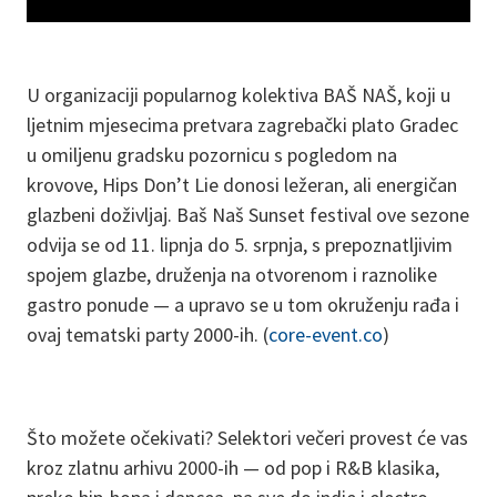
U organizaciji popularnog kolektiva BAŠ NAŠ, koji u
ljetnim mjesecima pretvara zagrebački plato Gradec
u omiljenu gradsku pozornicu s pogledom na
krovove, Hips Don’t Lie donosi ležeran, ali energičan
glazbeni doživljaj. Baš Naš Sunset festival ove sezone
odvija se od 11. lipnja do 5. srpnja, s prepoznatljivim
spojem glazbe, druženja na otvorenom i raznolike
gastro ponude — a upravo se u tom okruženju rađa i
ovaj tematski party 2000-ih. (
core-event.co
)
Što možete očekivati? Selektori večeri provest će vas
kroz zlatnu arhivu 2000-ih — od pop i R&B klasika,