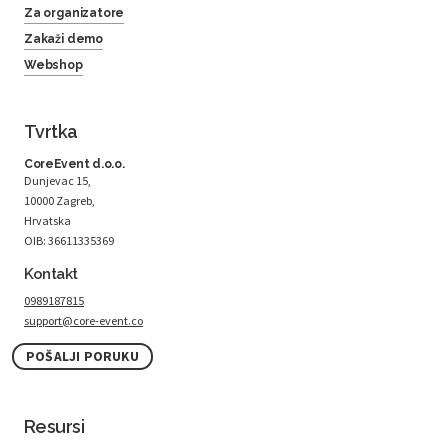
Za organizatore
Zakaži demo
Webshop
Tvrtka
CoreEvent d.o.o.
Dunjevac 15,
10000 Zagreb,
Hrvatska
OIB: 36611335369
Kontakt
0989187815
support@core-event.co
POŠALJI PORUKU
Resursi