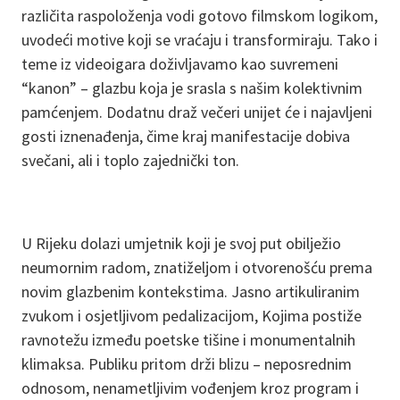
različita raspoloženja vodi gotovo filmskom logikom,
uvodeći motive koji se vraćaju i transformiraju. Tako i
teme iz videoigara doživljavamo kao suvremeni
“kanon” – glazbu koja je srasla s našim kolektivnim
pamćenjem. Dodatnu draž večeri unijet će i najavljeni
gosti iznenađenja, čime kraj manifestacije dobiva
svečani, ali i toplo zajednički ton.
U Rijeku dolazi umjetnik koji je svoj put obilježio
neumornim radom, znatiželjom i otvorenošću prema
novim glazbenim kontekstima. Jasno artikuliranim
zvukom i osjetljivom pedalizacijom, Kojima postiže
ravnotežu između poetske tišine i monumentalnih
klimaksa. Publiku pritom drži blizu – neposrednim
odnosom, nenametljivim vođenjem kroz program i