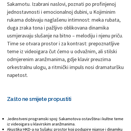
Sakamotu. Izabrani naslovi, poznati po profinjenoj
jednostavnosti i emocionalnoj dubini, u Kojiminim
rukama dobivaju naglašenu intimnost: meka rubata,
duga zraka tona i pažljivo oblikovana dinamika
usmjeravaju slušanje na bitno – melodiju i njenu priču.
Time se otvara prostor i za kontrast: prepoznatljive
teme iz videoigara čut ćemo u odvažnim, ali stilski
odmjerenim aranžmanima, gdje klavir preuzima
orkestralnu ulogu, a ritmički impuls nosi dramaturšku
napetost.
Zašto ne smijete propustiti
Jedinstveni programski spoj: Sakamotova ostavština i kultne teme
iz videoigara u klavirskim aranžmanima.
Akustika HKD-a na Sušaku: prostor koji podupire nijanse i dinamiku