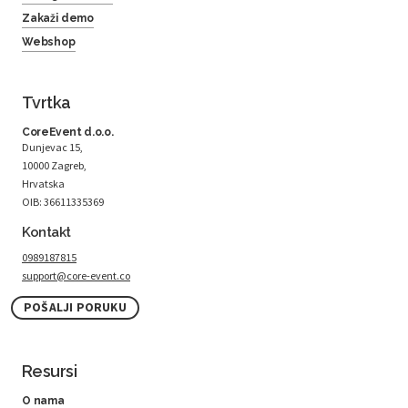
Zakaži demo
Webshop
Tvrtka
CoreEvent d.o.o.
Dunjevac 15,
10000 Zagreb,
Hrvatska
OIB: 36611335369
Kontakt
0989187815
support@core-event.co
POŠALJI PORUKU
Resursi
O nama