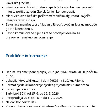
klavirskog zvuka.
Intimna koncertna atmosfera: sjedeći format bez numeriranih
mjesta potiče zajedničko slušanje i koncentraciju.
Mladi virtuoz s bečkim pečatom: tehnička sigurnost i svježa
interpretativna ideja.
Završnica manifestacije “Japan u Rijeci”: svečani kraj uz moguće
goste iznenađenja.
Jasno komunicirane cijene i faze prodaje: idealno za
pravovremenu kupnju i planiranje.
Praktične informacije
Datum i vrijeme: ponedjeljak, 21. rujna 2026.; vrata 20:00, početak
21:00.
Lokacija: Hrvatski kulturni dom (HKD) na Sušaku, Rijeka.
Format sjedala: koncert je sjedeći; mjesta nisu numerirana.
Faze i cijene ulaznica:
Early bird 10 €: od 15. 6. do 15. 7. 2026.
Pretprodaja 20 €: od 16. 7. do 18. 9. 2026.
Na dan koncerta: 30 €.
Kupnja: ulaznice osigurajte putem CoreEvent sustava – najbrže i