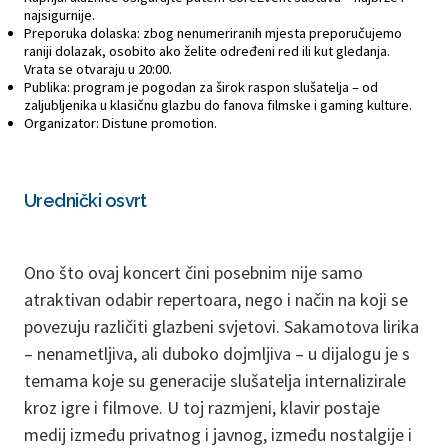
najsigurnije.
Preporuka dolaska: zbog nenumeriranih mjesta preporučujemo
raniji dolazak, osobito ako želite određeni red ili kut gledanja.
Vrata se otvaraju u 20:00.
Publika: program je pogodan za širok raspon slušatelja – od
zaljubljenika u klasičnu glazbu do fanova filmske i gaming kulture.
Organizator: Distune promotion.
Urednički osvrt
Ono što ovaj koncert čini posebnim nije samo
atraktivan odabir repertoara, nego i način na koji se
povezuju različiti glazbeni svjetovi. Sakamotova lirika
– nenametljiva, ali duboko dojmljiva – u dijalogu je s
temama koje su generacije slušatelja internalizirale
kroz igre i filmove. U toj razmjeni, klavir postaje
medij između privatnog i javnog, između nostalgije i