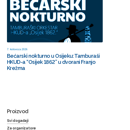
7. kolovoza 2026
Bećarski nokturno u Osijeku: Tamburaši
HKUD-a “Osijek 1862” u dvorani Franjo
Krežma
Proizvod
Svi događaji
Za organizatore