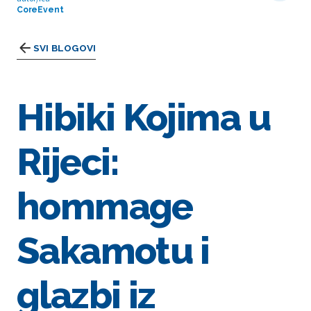
CoreEvent
SVI BLOGOVI
Hibiki Kojima u
Rijeci:
hommage
Sakamotu i
glazbi iz