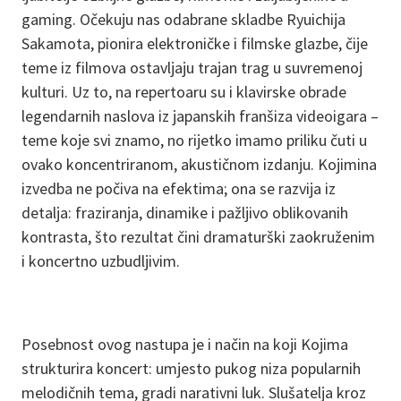
gaming. Očekuju nas odabrane skladbe Ryuichija
Sakamota, pionira elektroničke i filmske glazbe, čije
teme iz filmova ostavljaju trajan trag u suvremenoj
kulturi. Uz to, na repertoaru su i klavirske obrade
legendarnih naslova iz japanskih franšiza videoigara –
teme koje svi znamo, no rijetko imamo priliku čuti u
ovako koncentriranom, akustičnom izdanju. Kojimina
izvedba ne počiva na efektima; ona se razvija iz
detalja: fraziranja, dinamike i pažljivo oblikovanih
kontrasta, što rezultat čini dramaturški zaokruženim
i koncertno uzbudljivim.
Posebnost ovog nastupa je i način na koji Kojima
strukturira koncert: umjesto pukog niza popularnih
melodičnih tema, gradi narativni luk. Slušatelja kroz