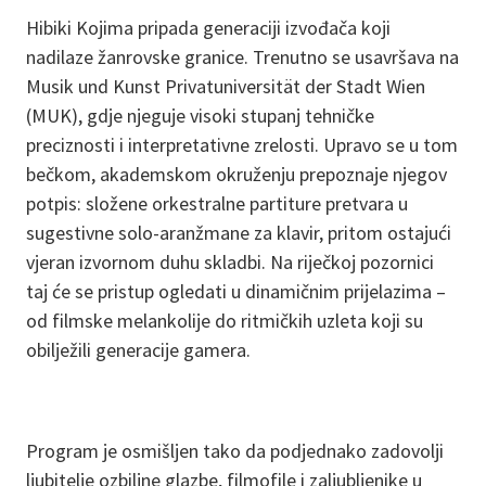
Hibiki Kojima pripada generaciji izvođača koji
nadilaze žanrovske granice. Trenutno se usavršava na
Musik und Kunst Privatuniversität der Stadt Wien
(MUK), gdje njeguje visoki stupanj tehničke
preciznosti i interpretativne zrelosti. Upravo se u tom
bečkom, akademskom okruženju prepoznaje njegov
potpis: složene orkestralne partiture pretvara u
sugestivne solo-aranžmane za klavir, pritom ostajući
vjeran izvornom duhu skladbi. Na riječkoj pozornici
taj će se pristup ogledati u dinamičnim prijelazima –
od filmske melankolije do ritmičkih uzleta koji su
obilježili generacije gamera.
Program je osmišljen tako da podjednako zadovolji
ljubitelje ozbiljne glazbe, filmofile i zaljubljenike u