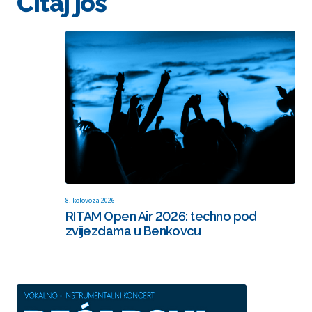
Čitaj još
8. kolovoza 2026
RITAM Open Air 2026: techno pod
zvijezdama u Benkovcu