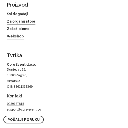
Proizvod
Svi događaji
Za organizatore
Zakaži demo
Webshop
Tvrtka
CoreEvent d.o.o.
Dunjevac 15,
10000 Zagreb,
Hrvatska
OIB: 36611335369
Kontakt
0989187815
support@core-event.co
POŠALJI PORUKU