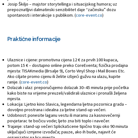
Josip Škiljo – majstor storytellinga i situacijskog humora; uz
prepoznatljivi dalmatinski senzibilitet daje “začinsku” dozu
spontanosti i interakcije s publikom. (
core-event.co
)
Praktične informacije
Ulaznice i cijene: promotivna cijena 12 € za prvih 100 kupaca,
potom 15 € – dostupno online preko CoreEventa; fizička prodajna
mjesta: TISAKmedia (Brsalje 9), Corto Vinyl Shop i Mail Boxes Etc.
Ako ciljate promo cijenu ili želite izbjeći gužvu na ulazu, kupite
ranije. (
core-event.co
)
Dolazak i ulaz: preporučujemo dolazak 30–45 minuta prije početka
kako biste na vrijeme preuzeli/validirali ulaznice i pronašli željena
mjesta.
Lokacija: Ljetno kino Slavica, legendarna ljetna pozornica grada –
dovoljno prostrana i idealna za ljetne stand-up večeri.
Udobnost: ponesite laganu vestu ili maramu za kasnovečernji
povjetarac te bočicu vode; ljeto zna biti toplo i navečer.
Trajanje: stand-up večeri SplickaScene tipično traju oko 90 minuta
uključujući izmjene izvođača; pauze, ako ih bude, najavit će
organizator na licu mjesta.