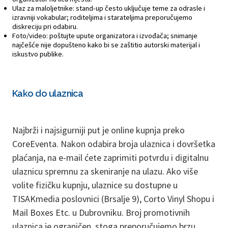
Ulaz za maloljetnike: stand-up često uključuje teme za odrasle i
izravniji vokabular; roditeljima i starateljima preporučujemo
diskreciju pri odabiru.
Foto/video: poštujte upute organizatora i izvođača; snimanje
najčešće nije dopušteno kako bi se zaštitio autorski materijal i
iskustvo publike.
Kako do ulaznica
Najbrži i najsigurniji put je online kupnja preko
CoreEventa. Nakon odabira broja ulaznica i dovršetka
plaćanja, na e-mail ćete zaprimiti potvrdu i digitalnu
ulaznicu spremnu za skeniranje na ulazu. Ako više
volite fizičku kupnju, ulaznice su dostupne u
TISAKmedia poslovnici (Brsalje 9), Corto Vinyl Shopu i
Mail Boxes Etc. u Dubrovniku. Broj promotivnih
ulaznica je ograničen, stoga preporučujemo brzu