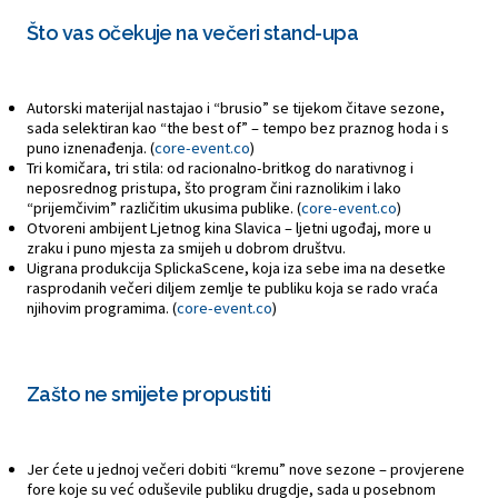
Što vas očekuje na večeri stand-upa
Autorski materijal nastajao i “brusio” se tijekom čitave sezone,
sada selektiran kao “the best of” – tempo bez praznog hoda i s
puno iznenađenja. (
core-event.co
)
Tri komičara, tri stila: od racionalno-britkog do narativnog i
neposrednog pristupa, što program čini raznolikim i lako
“prijemčivim” različitim ukusima publike. (
core-event.co
)
Otvoreni ambijent Ljetnog kina Slavica – ljetni ugođaj, more u
zraku i puno mjesta za smijeh u dobrom društvu.
Uigrana produkcija SplickaScene, koja iza sebe ima na desetke
rasprodanih večeri diljem zemlje te publiku koja se rado vraća
njihovim programima. (
core-event.co
)
Zašto ne smijete propustiti
Jer ćete u jednoj večeri dobiti “kremu” nove sezone – provjerene
fore koje su već oduševile publiku drugdje, sada u posebnom