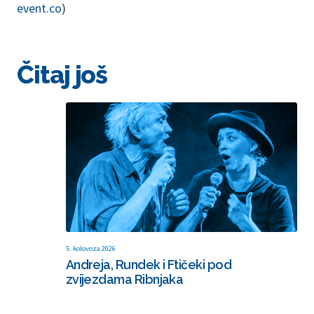
event.co
)
Čitaj još
5. kolovoza 2026
Andreja, Rundek i Ftičeki pod
zvijezdama Ribnjaka