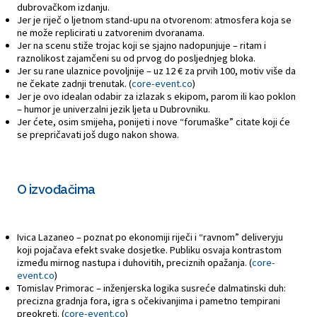
dubrovačkom izdanju.
Jer je riječ o ljetnom stand-upu na otvorenom: atmosfera koja se
ne može replicirati u zatvorenim dvoranama.
Jer na scenu stiže trojac koji se sjajno nadopunjuje – ritam i
raznolikost zajamčeni su od prvog do posljednjeg bloka.
Jer su rane ulaznice povoljnije – uz 12 € za prvih 100, motiv više da
ne čekate zadnji trenutak. (
core-event.co
)
Jer je ovo idealan odabir za izlazak s ekipom, parom ili kao poklon
– humor je univerzalni jezik ljeta u Dubrovniku.
Jer ćete, osim smijeha, ponijeti i nove “forumaške” citate koji će
se prepričavati još dugo nakon showa.
O izvođačima
Ivica Lazaneo – poznat po ekonomiji riječi i “ravnom” deliveryju
koji pojačava efekt svake dosjetke. Publiku osvaja kontrastom
između mirnog nastupa i duhovitih, preciznih opažanja. (
core-
event.co
)
Tomislav Primorac – inženjerska logika susreće dalmatinski duh:
precizna gradnja fora, igra s očekivanjima i pametno tempirani
preokreti. (
core-event.co
)