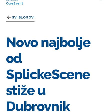
CoreEvent
SVI BLOGOVI
Novo najbolje
od
SplickeScene
stiže u
Dubrovnik