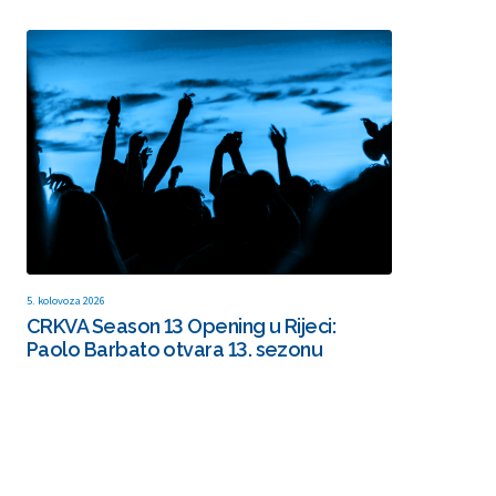
5. kolovoza 2026
CRKVA Season 13 Opening u Rijeci:
Paolo Barbato otvara 13. sezonu