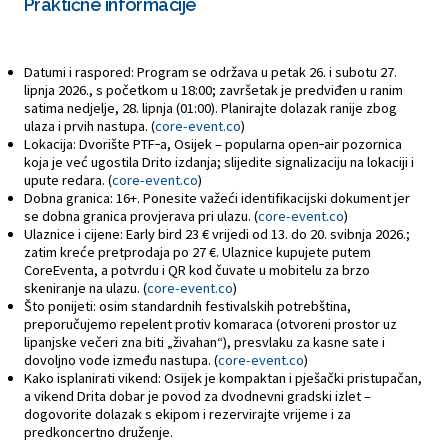
Praktične informacije
Datumi i raspored: Program se održava u petak 26. i subotu 27.
lipnja 2026., s početkom u 18:00; završetak je predviđen u ranim
satima nedjelje, 28. lipnja (01:00). Planirajte dolazak ranije zbog
ulaza i prvih nastupa. (
core-event.co
)
Lokacija: Dvorište PTF‑a, Osijek – popularna open‑air pozornica
koja je već ugostila Drito izdanja; slijedite signalizaciju na lokaciji i
upute redara. (
core-event.co
)
Dobna granica: 16+. Ponesite važeći identifikacijski dokument jer
se dobna granica provjerava pri ulazu. (
core-event.co
)
Ulaznice i cijene: Early bird 23 € vrijedi od 13. do 20. svibnja 2026.;
zatim kreće pretprodaja po 27 €. Ulaznice kupujete putem
CoreEventa, a potvrdu i QR kod čuvate u mobitelu za brzo
skeniranje na ulazu. (
core-event.co
)
Što ponijeti: osim standardnih festivalskih potrebština,
preporučujemo repelent protiv komaraca (otvoreni prostor uz
lipanjske večeri zna biti „živahan“), presvlaku za kasne sate i
dovoljno vode između nastupa. (
core-event.co
)
Kako isplanirati vikend: Osijek je kompaktan i pješački pristupačan,
a vikend Drita dobar je povod za dvodnevni gradski izlet –
dogovorite dolazak s ekipom i rezervirajte vrijeme i za
predkoncertno druženje.