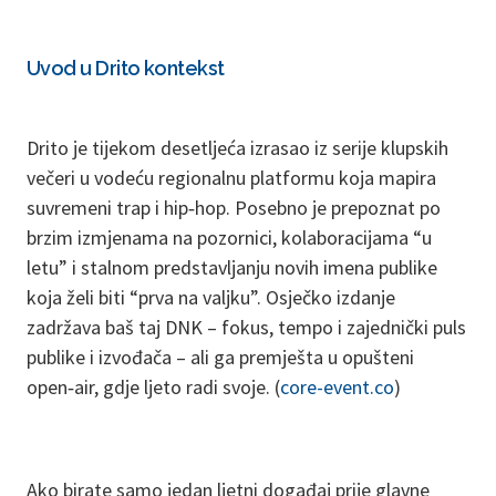
Uvod u Drito kontekst
Drito je tijekom desetljeća izrasao iz serije klupskih
večeri u vodeću regionalnu platformu koja mapira
suvremeni trap i hip‑hop. Posebno je prepoznat po
brzim izmjenama na pozornici, kolaboracijama “u
letu” i stalnom predstavljanju novih imena publike
koja želi biti “prva na valjku”. Osječko izdanje
zadržava baš taj DNK – fokus, tempo i zajednički puls
publike i izvođača – ali ga premješta u opušteni
open‑air, gdje ljeto radi svoje. (
core-event.co
)
Ako birate samo jedan ljetni događaj prije glavne