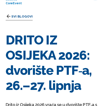
CoreEvent
SVI BLOGOVI
DRITO IZ
OSIJEKA 2026:
dvorište PTF‑a,
26.–27. lipnja
Drito iz Osijeka 2026 vraća se u dvorište PTF‑a s