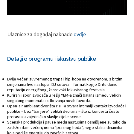
Ulaznice za događaj naknade
ovdje
Detalji o programu i iskustvu publike
Dvije večeri suvremenog trapa i hip‑hopa na otvorenom, s brzim
izmjenama live nastupa i DJ setova – format koji je Dritu donio
reputaciju energičnog, žanrovski fokusiranog festivala.
Kurirani izbor izvođača u režiji YEM‑a znači balans između velikih
singalong momenata i otkrivanja novih favorita.
Open‑air ambijent dvorišta PTF‑a stvara intimniji kontakt izvođača i
publike – bez “barijere” velikih dvorana – što iz koncerta često
prerasta u zajedničko slavlje cijele scene.
Scenska produkcija i pauze među nastupima osmišljene su tako da
zadrže ritam večeri; nema “praznog hoda”, nego stalna dinamika
koja podiže energiju do završnih setova.