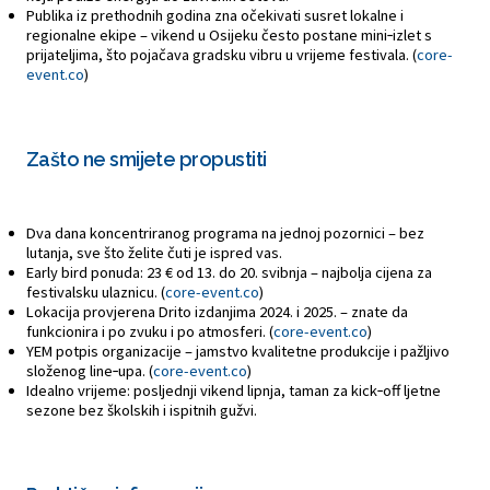
Publika iz prethodnih godina zna očekivati susret lokalne i
regionalne ekipe – vikend u Osijeku često postane mini‑izlet s
prijateljima, što pojačava gradsku vibru u vrijeme festivala. (
core-
event.co
)
Zašto ne smijete propustiti
Dva dana koncentriranog programa na jednoj pozornici – bez
lutanja, sve što želite čuti je ispred vas.
Early bird ponuda: 23 € od 13. do 20. svibnja – najbolja cijena za
festivalsku ulaznicu. (
core-event.co
)
Lokacija provjerena Drito izdanjima 2024. i 2025. – znate da
funkcionira i po zvuku i po atmosferi. (
core-event.co
)
YEM potpis organizacije – jamstvo kvalitetne produkcije i pažljivo
složenog line‑upa. (
core-event.co
)
Idealno vrijeme: posljednji vikend lipnja, taman za kick‑off ljetne
sezone bez školskih i ispitnih gužvi.