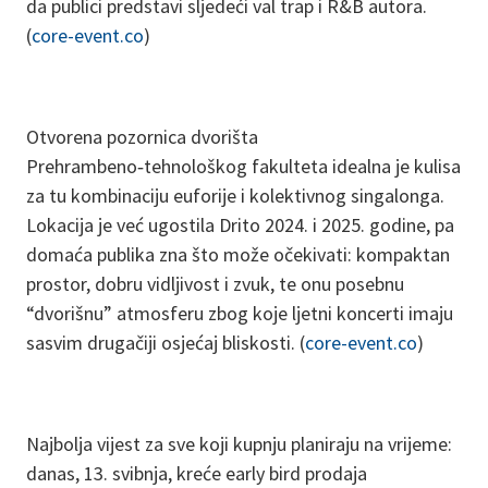
da publici predstavi sljedeći val trap i R&B autora.
(
core-event.co
)
Otvorena pozornica dvorišta
Prehrambeno‑tehnološkog fakulteta idealna je kulisa
za tu kombinaciju euforije i kolektivnog singalonga.
Lokacija je već ugostila Drito 2024. i 2025. godine, pa
domaća publika zna što može očekivati: kompaktan
prostor, dobru vidljivost i zvuk, te onu posebnu
“dvorišnu” atmosferu zbog koje ljetni koncerti imaju
sasvim drugačiji osjećaj bliskosti. (
core-event.co
)
Najbolja vijest za sve koji kupnju planiraju na vrijeme:
danas, 13. svibnja, kreće early bird prodaja