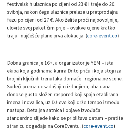
festivalskih ulaznica po cijeni od 23 € i traje do 20.
svibnja, nakon čega ulaznice prelaze u pretprodajnu
fazu po cijeni od 27 €. Ako želite proći najpovoljnije,
ulovite svoj paket čim prije – ovakve cijene kratko
traju i najčešće plane prva alokacija. (
core-event.co
)
Dobna granica je 16+, a organizator je YEM – ista
ekipa koja godinama kurira Drito priču i koja stoji iza
brojnih ključnih trenutaka domaće i regionalne scene.
Sudeći prema dosadašnjim izdanjima, oba dana
donose gusto složen raspored koji spaja etablirana
imena i nova lica, uz DJ‑eve koji drže tempo između
nastupa. Detaljna satnica i objave izvođača
standardno slijede kako se približava datum – pratite
stranicu događaja na CoreEventu. (
core-event.co
)