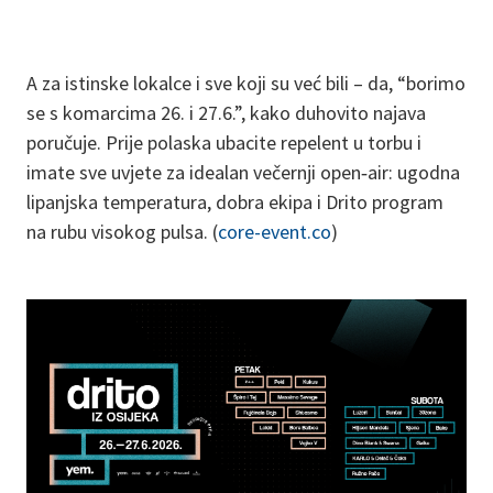
A za istinske lokalce i sve koji su već bili – da, “borimo
se s komarcima 26. i 27.6.”, kako duhovito najava
poručuje. Prije polaska ubacite repelent u torbu i
imate sve uvjete za idealan večernji open‑air: ugodna
lipanjska temperatura, dobra ekipa i Drito program
na rubu visokog pulsa. (
core-event.co
)