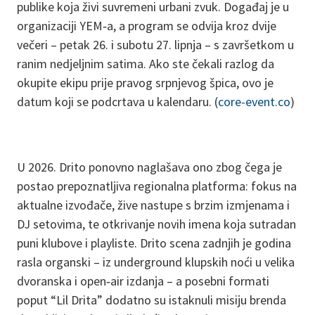
publike koja živi suvremeni urbani zvuk. Događaj je u
organizaciji YEM‑a, a program se odvija kroz dvije
večeri – petak 26. i subotu 27. lipnja – s završetkom u
ranim nedjeljnim satima. Ako ste čekali razlog da
okupite ekipu prije pravog srpnjevog špica, ovo je
datum koji se podcrtava u kalendaru. (
core-event.co
)
U 2026. Drito ponovno naglašava ono zbog čega je
postao prepoznatljiva regionalna platforma: fokus na
aktualne izvođače, žive nastupe s brzim izmjenama i
DJ setovima, te otkrivanje novih imena koja sutradan
puni klubove i playliste. Drito scena zadnjih je godina
rasla organski – iz underground klupskih noći u velika
dvoranska i open‑air izdanja – a posebni formati
poput “Lil Drita” dodatno su istaknuli misiju brenda