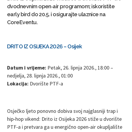
dvodnevnim open‑air programom; iskoristite
early bird do 20.5. i osigurajte ulaznice na
CoreEventu.
DRITO IZ OSIJEKA 2026 – Osijek
Datum i vrijeme:
Petak, 26. lipnja 2026., 18:00 –
nedjelja, 28. lipnja 2026., 01:00
Lokacija:
Dvorište PTF-a
Osječko ljeto ponovno dobiva svoj najglasniji trap i
hip‑hop vikend: Drito iz Osijeka 2026 stiže u dvorište
PTF‑a i pretvara ga u energično open‑air okupljalište