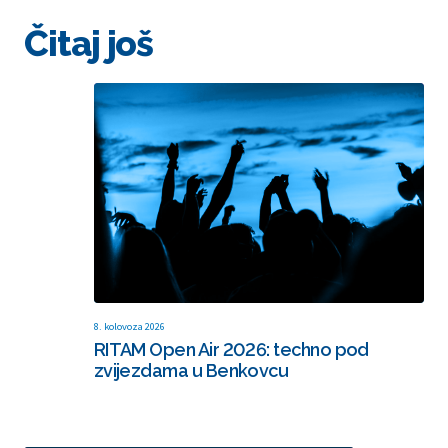
Čitaj još
8. kolovoza 2026
RITAM Open Air 2026: techno pod
zvijezdama u Benkovcu