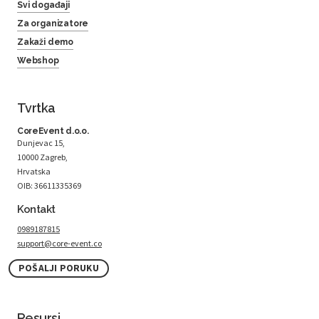
Svi događaji
Za organizatore
Zakaži demo
Webshop
Tvrtka
CoreEvent d.o.o.
Dunjevac 15,
10000 Zagreb,
Hrvatska
OIB: 36611335369
Kontakt
0989187815
support@core-event.co
POŠALJI PORUKU
Resursi