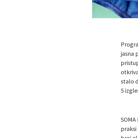
Progra
jasna 
pristup
otkriva
stalo 
5 izgl
SOMA I
praksi
broj e