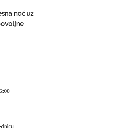
lesna noć uz
povoljne
02:00
ednicu