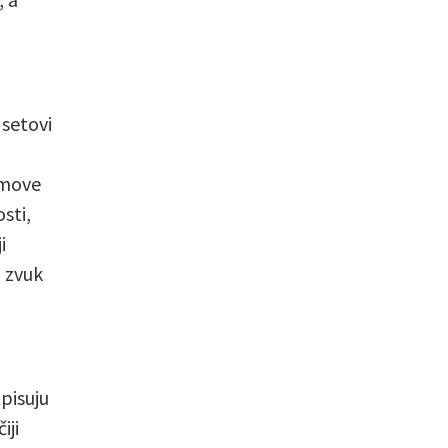
 setovi
tmove
sti,
i
 zvuk
tpisuju
iji