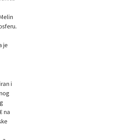
 Melin
osferu.
 je
ran i
tnog
og
€ na
ske
, a