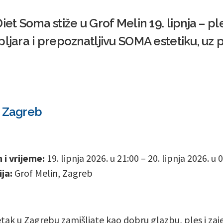
iet Soma stiže u Grof Melin 19. lipnja – p
pljara i prepoznatljivu SOMA estetiku, uz 
– Zagreb
i vrijeme:
19. lipnja 2026. u 21:00 – 20. lipnja 2026. u 
ja:
Grof Melin, Zagreb
tak u Zagrebu zamišljate kao dobru glazbu, ples i zaj