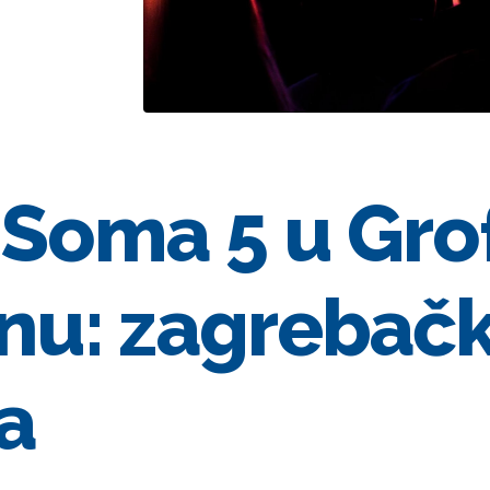
 Soma 5 u Gro
nu: zagrebač
a