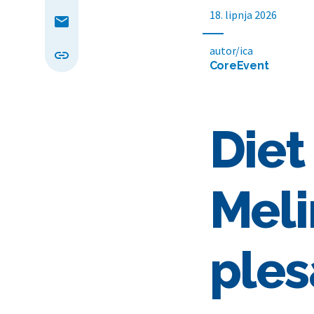
18. lipnja 2026
autor/ica
CoreEvent
Diet
Meli
ples