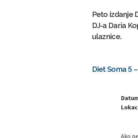
Peto izdanje D
DJ-a Daria Ko
ulaznice.
Diet Soma 5 
Datum 
Lokaci
Ako pe