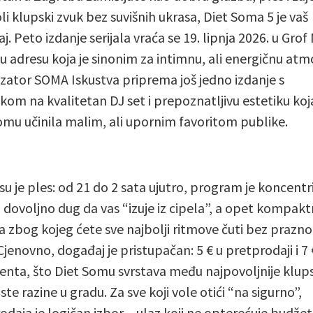
oli klupski zvuk bez suvišnih ukrasa, Diet Soma 5 je vaš
. Peto izdanje serijala vraća se 19. lipnja 2026. u Grof
u adresu koja je sinonim za intimnu, ali energičnu atm
zator SOMA Iskustva priprema još jedno izdanje s
kom na kvalitetan DJ set i prepoznatljivu estetiku koja
omu učinila malim, ali upornim favoritom publike.
su je ples: od 21 do 2 sata ujutro, program je koncentri
– dovoljno dug da vas “izuje iz cipela”, a opet kompak
ja zbog kojeg ćete sve najbolji ritmove čuti bez prazn
Cjenovno, događaj je pristupačan: 5 € u pretprodaji i 7 
enta, što Diet Somu svrstava među najpovoljnije klup
iste razine u gradu. Za sve koji vole otići “na sigurno”,
odaja je logičan izbor – ulaz koji ne opterećuje budžet