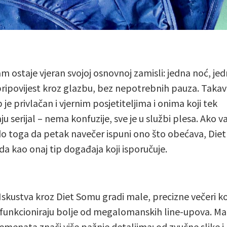
m ostaje vjeran svojoj osnovnoj zamisli: jedna noć, je
pripovijest kroz glazbu, bez nepotrebnih pauza. Takav
 je privlačan i vjernim posjetiteljima i onima koji tek
ju serijal – nema konfuzije, sve je u službi plesa. Ako v
do toga da petak navečer ispuni ono što obećava, Die
eda kao onaj tip događaja koji isporučuje.
skustva kroz Diet Somu gradi male, precizne večeri ko
 funkcioniraju bolje od megalomanskih line-upova. Ma
lemenata znači više pažnje detaljima: od zvučne slike i