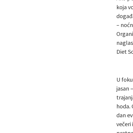
koja v
događaj
– noćn
Organi
naglas
Diet S
U foku
jasan 
trajan
hoda. 
dan ev
večeri 
pretpr