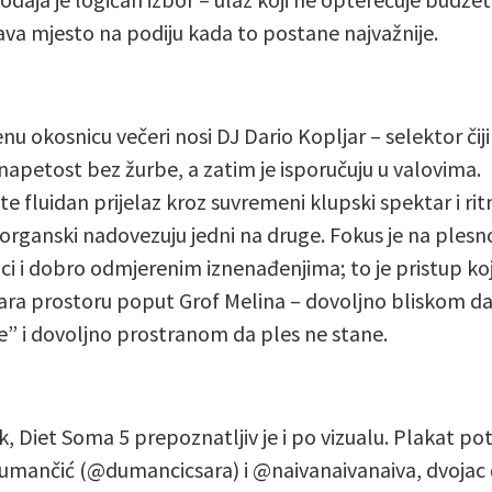
ava mjesto na podiju kada to postane najvažnije.
nu okosnicu večeri nosi DJ Dario Kopljar – selektor čiji
napetost bez žurbe, a zatim je isporučuju u valovima.
te fluidan prijelaz kroz suvremeni klupski spektar i ri
e organski nadovezuju jedni na druge. Fokus je na plesno
ci i dobro odmjerenim iznenađenjima; to je pristup koj
ra prostoru poput Grof Melina – dovoljno bliskom da
e” i dovoljno prostranom da ples ne stane.
k, Diet Soma 5 prepoznatljiv je i po vizualu. Plakat po
umančić (@dumancicsara) i @naivanaivanaiva, dvojac č