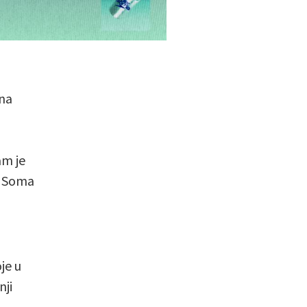
dna
am je
t Soma
je u
nji