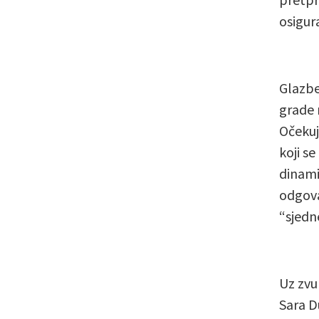
osigur
Glazbe
grade 
Očekuj
koji s
dinami
odgova
“sjedn
Uz zvu
Sara D