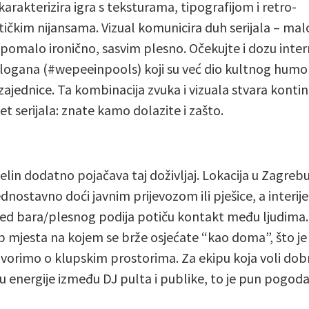
karakterizira igra s teksturama, tipografijom i retro-
stičkim nijansama. Vizual komunicira duh serijala – mal
 pomalo ironično, sasvim plesno. Očekujte i dozu inter
 slogana (#wepeeinpools) koji su već dio kultnog humo
ajednice. Ta kombinacija zvuka i vizuala stvara kontin
et serijala: znate kamo dolazite i zašto.
elin dodatno pojačava taj doživljaj. Lokacija u Zagrebu
ednostavno doći javnim prijevozom ili pješice, a interijer
ed bara/plesnog podija potiču kontakt među ljudima. 
ip mjesta na kojem se brže osjećate “kao doma”, što je 
vorimo o klupskim prostorima. Za ekipu koja voli dob
u energije između DJ pulta i publike, to je pun pogoda