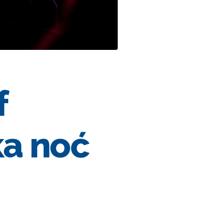
f
ka noć