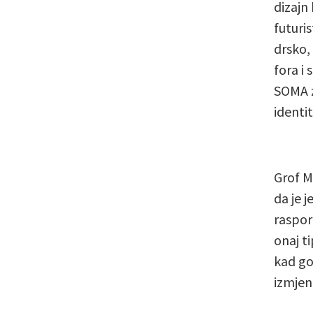
dizajn 
futuri
drsko,
fora i
SOMA z
identit
Grof M
da je j
raspor
onaj t
kad go
izmjen