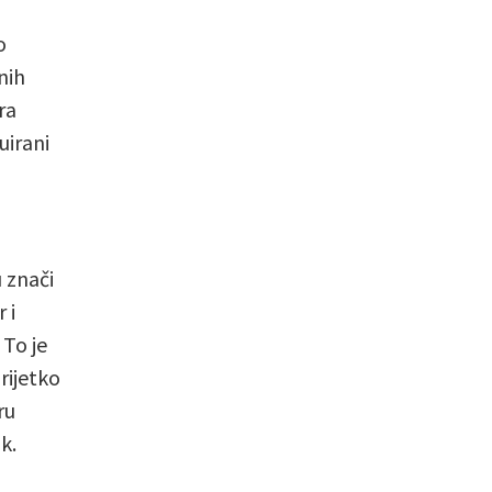
o
nih
ra
uirani
 znači
 i
To je
rijetko
ru
k.