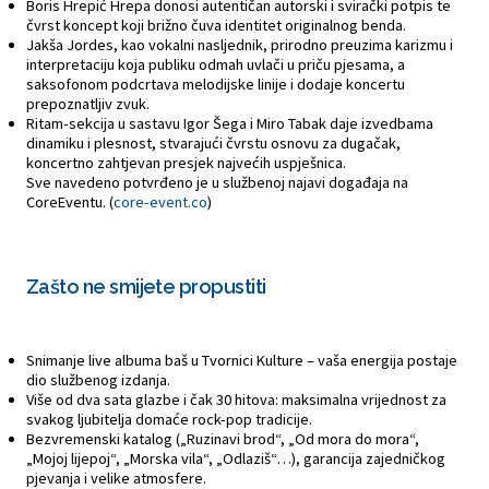
Boris Hrepić Hrepa donosi autentičan autorski i svirački potpis te
čvrst koncept koji brižno čuva identitet originalnog benda.
Jakša Jordes, kao vokalni nasljednik, prirodno preuzima karizmu i
interpretaciju koja publiku odmah uvlači u priču pjesama, a
saksofonom podcrtava melodijske linije i dodaje koncertu
prepoznatljiv zvuk.
Ritam-sekcija u sastavu Igor Šega i Miro Tabak daje izvedbama
dinamiku i plesnost, stvarajući čvrstu osnovu za dugačak,
koncertno zahtjevan presjek najvećih uspješnica.
Sve navedeno potvrđeno je u službenoj najavi događaja na
CoreEventu. (
core-event.co
)
Zašto ne smijete propustiti
Snimanje live albuma baš u Tvornici Kulture – vaša energija postaje
dio službenog izdanja.
Više od dva sata glazbe i čak 30 hitova: maksimalna vrijednost za
svakog ljubitelja domaće rock-pop tradicije.
Bezvremenski katalog („Ruzinavi brod“, „Od mora do mora“,
„Mojoj lijepoj“, „Morska vila“, „Odlaziš“…), garancija zajedničkog
pjevanja i velike atmosfere.