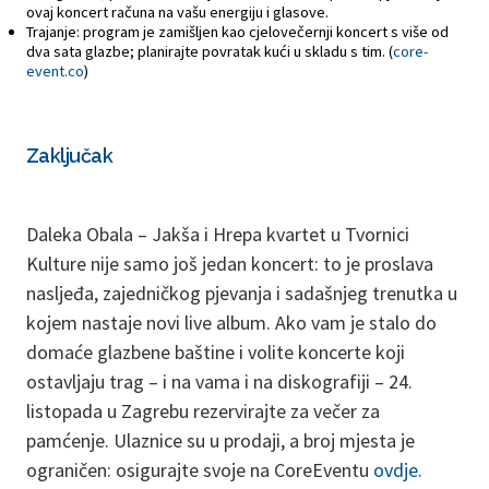
ovaj koncert računa na vašu energiju i glasove.
Trajanje: program je zamišljen kao cjelovečernji koncert s više od
dva sata glazbe; planirajte povratak kući u skladu s tim. (
core-
event.co
)
Zaključak
Daleka Obala – Jakša i Hrepa kvartet u Tvornici
Kulture nije samo još jedan koncert: to je proslava
nasljeđa, zajedničkog pjevanja i sadašnjeg trenutka u
kojem nastaje novi live album. Ako vam je stalo do
domaće glazbene baštine i volite koncerte koji
ostavljaju trag – i na vama i na diskografiji – 24.
listopada u Zagrebu rezervirajte za večer za
pamćenje. Ulaznice su u prodaji, a broj mjesta je
ograničen: osigurajte svoje na CoreEventu
ovdje
.