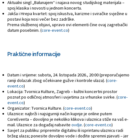
Aktualni singl „Balunajem“ i najava novog studijskog materijala –
spoj klasika i novosti u jednom koncertu.
Jakša i Hrepa kvartet: spoj iskustva, karizme i sviračke svježine u
postavi koja nosi večer bez zadrške.
Prema službenoj objavi, upravo ovi elementi čine ovaj zagrebački
datum posebnim. (
core-event.co
)
Praktične informacije
Datum i vrijeme: subota, 24. listopada 2026., 20:00 (preporučujemo
raniji dolazak zbog očekivane gužve i kontrole ulaza). (
core-
event.co
)
Lokacija: Tvornica Kulture, Zagreb – kultni koncertni prostor
poznat po odličnoj atmosferi i uvjetima za vrhunske svirke. (
core-
event.co
)
Organizator: Tvornica Kulture. (
core-event.co
)
Ulaznice: najbrži i najsigurniji način kupnje je online putem
CoreEventa – dovoljno je nekoliko klikova i ulaznica stiže na vaš e-
mail. Ulaznice za događaj nabavite
ovdje
. (
core-event.co
)
Savjet za publiku: pripremite digitalnu ili isprintanu ulaznicu radi
bržeg ulaza; ponesite dovoljno vode i dođite spremni pjevati – jer