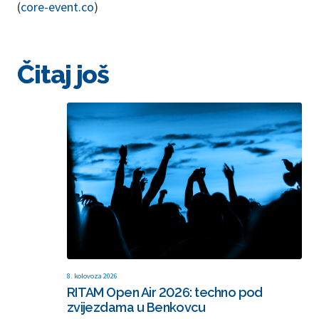
(
core-event.co
)
Čitaj još
8. kolovoza 2026
RITAM Open Air 2026: techno pod
zvijezdama u Benkovcu