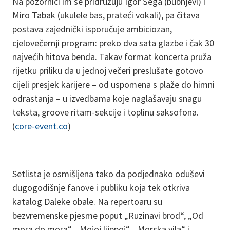
Na pozornici im se pridružuju Igor Šega (bubnjevi) i
Miro Tabak (ukulele bas, prateći vokali), pa čitava
postava zajednički isporučuje ambiciozan,
cjelovečernji program: preko dva sata glazbe i čak 30
najvećih hitova benda. Takav format koncerta pruža
rijetku priliku da u jednoj večeri preslušate gotovo
cijeli presjek karijere – od uspomena s plaže do himni
odrastanja – u izvedbama koje naglašavaju snagu
teksta, groove ritam-sekcije i toplinu saksofona.
(
core-event.co
)
Setlista je osmišljena tako da podjednako oduševi
dugogodišnje fanove i publiku koja tek otkriva
katalog Daleke obale. Na repertoaru su
bezvremenske pjesme poput „Ruzinavi brod“, „Od
mora do mora“, „Mojoj lijepoj“, „Morska vila“ i