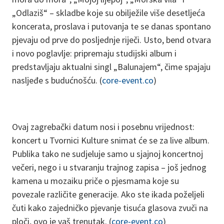
„Odlaziš“ – skladbe koje su obilježile više desetljeća
koncerata, proslava i putovanja te se danas spontano
pjevaju od prve do posljednje riječi. Usto, bend otvara
i novo poglavlje: pripremaju studijski album i
predstavljaju aktualni singl „Balunajem“, čime spajaju
nasljeđe s budućnošću. (
core-event.co
)
Ovaj zagrebački datum nosi i posebnu vrijednost:
koncert u Tvornici Kulture snimat će se za live album.
Publika tako ne sudjeluje samo u sjajnoj koncertnoj
večeri, nego i u stvaranju trajnog zapisa – još jednog
kamena u mozaiku priče o pjesmama koje su
povezale različite generacije. Ako ste ikada poželjeli
čuti kako zajedničko pjevanje tisuća glasova zvuči na
ploči, ovo je vaš trenutak. (
core-event.co
)