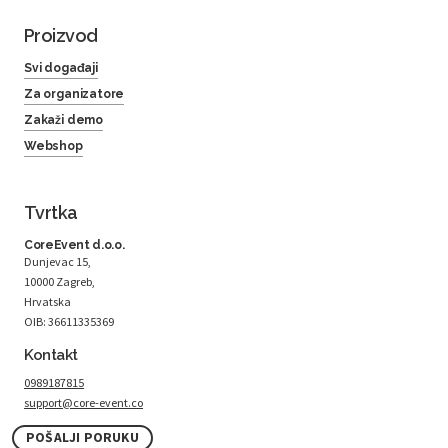
Proizvod
Svi događaji
Za organizatore
Zakaži demo
Webshop
Tvrtka
CoreEvent d.o.o.
Dunjevac 15,
10000 Zagreb,
Hrvatska
OIB: 36611335369
Kontakt
0989187815
support@core-event.co
POŠALJI PORUKU