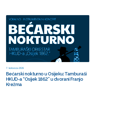
7. kolovoza 2026
Bećarski nokturno u Osijeku: Tamburaši
HKUD-a “Osijek 1862” u dvorani Franjo
Krežma