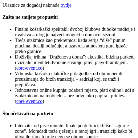
Ulaznice za događaj naknade
ovdje
Zašto ne smijete propustiti
Finalni košarkaški spektakl: dvoboj klubova duboke tradicije i
rivalstva – ulog je najveći mogući u domaćoj sezoni.
Treća utakmica kao prekretnica: kada serija “diše” punim
plućima, detalji odlučuju, a uzavrela atmosfera gura igrače
preko granice.
Doživljaj tribina “Draženova doma”: akustika, blizina parketu
i vizualni identitet dvorane stvaraju pravi playoff ambijent.
(
core-event.co
)
Vrhunska košarka i taktičke prilagodbe: od obrambenih
preuzimanja do brzih tranzicija – sadržaj koji se traži i
prepričava.
Jednostavna online kupnja: odaberi mjesto, plati online i uđi s
e-ulaznicom na mobitelu – bez brige oko papira i printeva.
(
core-event.co
)
Što očekivati na parketu
Intenzitet od prve minute: finale po definiciji briše “sigurne
zone”. Momčadi traže rješenja u ranoj igri i tranziciji kako bi
uhvatile zamah prije nego se obrane spuste.