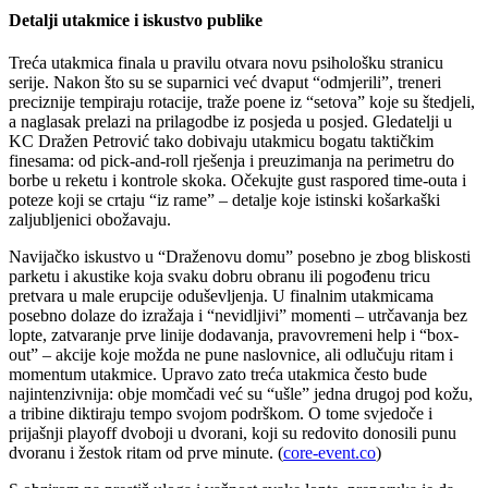
Detalji utakmice i iskustvo publike
Treća utakmica finala u pravilu otvara novu psihološku stranicu
serije. Nakon što su se suparnici već dvaput “odmjerili”, treneri
preciznije tempiraju rotacije, traže poene iz “setova” koje su štedjeli,
a naglasak prelazi na prilagodbe iz posjeda u posjed. Gledatelji u
KC Dražen Petrović tako dobivaju utakmicu bogatu taktičkim
finesama: od pick-and-roll rješenja i preuzimanja na perimetru do
borbe u reketu i kontrole skoka. Očekujte gust raspored time-outa i
poteze koji se crtaju “iz rame” – detalje koje istinski košarkaški
zaljubljenici obožavaju.
Navijačko iskustvo u “Draženovu domu” posebno je zbog bliskosti
parketu i akustike koja svaku dobru obranu ili pogođenu tricu
pretvara u male erupcije oduševljenja. U finalnim utakmicama
posebno dolaze do izražaja i “nevidljivi” momenti – utrčavanja bez
lopte, zatvaranje prve linije dodavanja, pravovremeni help i “box-
out” – akcije koje možda ne pune naslovnice, ali odlučuju ritam i
momentum utakmice. Upravo zato treća utakmica često bude
najintenzivnija: obje momčadi već su “ušle” jedna drugoj pod kožu,
a tribine diktiraju tempo svojom podrškom. O tome svjedoče i
prijašnji playoff dvoboji u dvorani, koji su redovito donosili punu
dvoranu i žestok ritam od prve minute. (
core-event.co
)