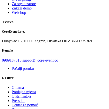
Za organizatore
Zakaži demo
Webshop
Tvrtka
CoreEvent d.o.o.
Dunjevac 15, 10000 Zagreb,
Hrvatska
OIB: 36611335369
Kontakt
0989187815
support@core-event.co
Pošalji poruku
Resursi
O nama
Prodajna mjesta
Organizatori
Press kit
Centar za pomoć