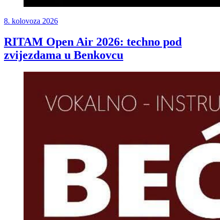
8. kolovoza 2026
RITAM Open Air 2026: techno pod
zvijezdama u Benkovcu