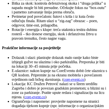
Bitka za skok: kontrola defenzivnog skoka i “druga prilika” u
napadu mogle bi biti presudne. Očekujte fokus na “box-outu”
i pametno zatvaranje linija prema obruču.
Perimetar pod povećalom: šutovi s krila i iz kuta često
odlučuju finala. Ritam ulazi u “zig-zag” obrazac – poen,
odgovor, time-out, prilagodba.
Rotacije i energija s klupe: treća utakmica testira dubinu
rosterâ – tko donese energiju, skok i defanzivnu žrtvu u
pravom trenutku, često nagne vagu.
Praktične informacije za posjetitelje
Dolazak i ulazi: planirajte dolazak malo ranije kako biste
izbjegli gužve na ulazima i oko parkirališta. Preporuka je biti
na lokaciji 30–45 minuta prije početka.
E-ulaznice: nakon kupnje na CoreEventu dobit ćete ulaznicu s
QR kodom. Pripremite ju na ekranu mobitela s povećanom
svjetlinom radi bržeg skeniranja. (
core-event.co
)
Lokacija: KC Dražen Petrović nalazi se u širem središtu
Zagreba i dobro je povezan gradskim prometom; u blizini su i
zone za parkiranje. Pratite upute redara i signalizaciju na licu
mjesta. (
core-event.co
)
Ograničenja i napomene: provjerite napomene na stranici
događaja tijekom kupnje (npr. informacije o organizacijskim