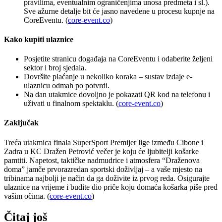
pravilima, eventualnim ograničenjima unosa predmeta i sl.).
Sve ažurne detalje bit će jasno navedene u procesu kupnje na
CoreEventu. (
core-event.co
)
Kako kupiti ulaznice
Posjetite stranicu događaja na CoreEventu i odaberite željeni
sektor i broj sjedala.
Dovršite plaćanje u nekoliko koraka – sustav izdaje e-
ulaznicu odmah po potvrdi.
Na dan utakmice dovoljno je pokazati QR kod na telefonu i
uživati u finalnom spektaklu. (
core-event.co
)
Zaključak
Treća utakmica finala SuperSport Premijer lige između Cibone i
Zadra u KC Dražen Petrović večer je koju će ljubitelji košarke
pamtiti. Napetost, taktičke nadmudrice i atmosfera “Draženova
doma” jamče prvorazredan sportski doživljaj – a vaše mjesto na
tribinama najbolji je način da ga doživite iz prvog reda. Osigurajte
ulaznice na vrijeme i budite dio priče koju domaća košarka piše pred
vašim očima. (
core-event.co
)
Čitaj još