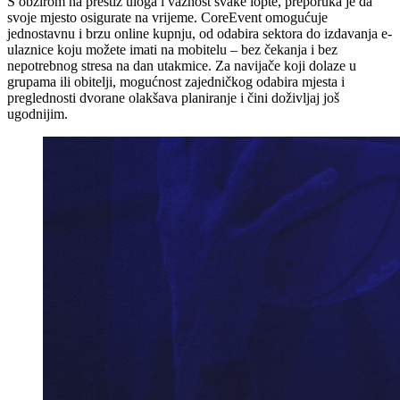
S obzirom na prestiž uloga i važnost svake lopte, preporuka je da
svoje mjesto osigurate na vrijeme. CoreEvent omogućuje
jednostavnu i brzu online kupnju, od odabira sektora do izdavanja e-
ulaznice koju možete imati na mobitelu – bez čekanja i bez
nepotrebnog stresa na dan utakmice. Za navijače koji dolaze u
grupama ili obitelji, mogućnost zajedničkog odabira mjesta i
preglednosti dvorane olakšava planiranje i čini doživljaj još
ugodnijim.