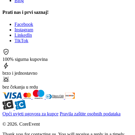
Blog
Prati nas i prvi saznaj!
Facebook
Instagram
LinkedIn
TikTok
100% sigurna kupovina
brzo i jednostavno
bez čekanja u redu
Opći uvjeti ugovora za kupce
Pravila zaštite osobnih podataka
© 2026. CoreEvent
Thank you for contacting us. You will receive a reply in a timely