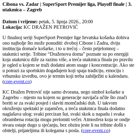
Cibona vs. Zadar | SuperSport Premijer liga, Playoff finale | 3.
utakmica – Zagreb
Datum i vrijeme:
petak, 5. lipnja 2026., 20:00
Lokacija:
KC DRAŽEN PETROVIĆ
U finalnoj seriji SuperSport Premijer lige hrvatska košarka dobiva
ono najbolje što može ponuditi: dvoboj Cibone i Zadra, dviju
institucija domaće košarke, i to u trećoj – često prijelomnoj –
utakmici serije. Tribine “Draženova doma” poznate su po energiji
koja utakmicu diže za razinu više, a treća utakmica finala po pravilu
je ogled u kojem se traži dodatni atom snage i koncentracije. Ako ste
u potrazi za sportskim događajem koji spaja tradiciju, emociju i
vrhunsku izvedbu, ovo je termin koji treba zabilježiti u kalendaru.
(
core-event.co
)
KC Dražen Petrović nije samo dvorana, nego simbol košarke u
Zagrebu – mjesto na kojem su generacije navijača učile što znači
boriti se za svaki posjed i slaviti momčadski duh. U takvom
okruženju spektakl je zajamčen, a treća utakmica finala dodatno
naglašava ulog: svaki precizan šut, svaki skok u napadu i svaka
obrambena rotacija mogu prelomiti večer. Atmosfera koja se ondje
stvara ostaje dugo u sjećanju, bez obzira jeste li na tribine došli s
obitelji, prijateljima ili kolegama s posla. (
core-event.co
)