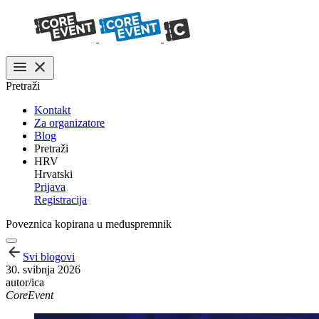
Pretraži
Kontakt
Za organizatore
Blog
Pretraži
HRV
Hrvatski
Prijava
Registracija
Poveznica kopirana u međuspremnik
Svi blogovi
30. svibnja 2026
autor/ica
CoreEvent