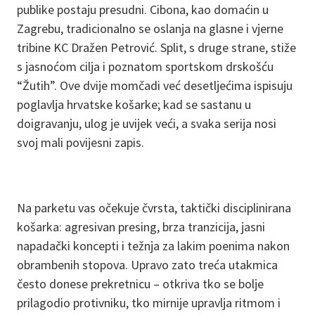
publike postaju presudni. Cibona, kao domaćin u
Zagrebu, tradicionalno se oslanja na glasne i vjerne
tribine KC Dražen Petrović. Split, s druge strane, stiže
s jasnoćom cilja i poznatom sportskom drskošću
“Žutih”. Ove dvije momčadi već desetljećima ispisuju
poglavlja hrvatske košarke; kad se sastanu u
doigravanju, ulog je uvijek veći, a svaka serija nosi
svoj mali povijesni zapis.
Na parketu vas očekuje čvrsta, taktički disciplinirana
košarka: agresivan presing, brza tranzicija, jasni
napadački koncepti i težnja za lakim poenima nakon
obrambenih stopova. Upravo zato treća utakmica
često donese prekretnicu – otkriva tko se bolje
prilagodio protivniku, tko mirnije upravlja ritmom i