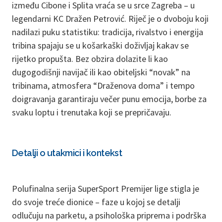
između Cibone i Splita vraća se u srce Zagreba – u
legendarni KC Dražen Petrović. Riječ je o dvoboju koji
nadilazi puku statistiku: tradicija, rivalstvo i energija
tribina spajaju se u košarkaški doživljaj kakav se
rijetko propušta. Bez obzira dolazite li kao
dugogodišnji navijač ili kao obiteljski “novak” na
tribinama, atmosfera “Draženova doma” i tempo
doigravanja garantiraju večer punu emocija, borbe za
svaku loptu i trenutaka koji se prepričavaju.
Detalji o utakmici i kontekst
Polufinalna serija SuperSport Premijer lige stigla je
do svoje treće dionice – faze u kojoj se detalji
odlučuju na parketu, a psihološka priprema i podrška