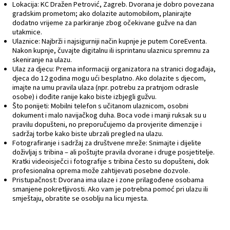
Lokacija: KC Dražen Petrović, Zagreb. Dvorana je dobro povezana
gradskim prometom; ako dolazite automobilom, planirajte
dodatno vrijeme za parkiranje zbog očekivane gužve na dan
utakmice.
Ulaznice: Najbrži i najsigurniji način kupnje je putem CoreEventa.
Nakon kupnje, čuvajte digitalnu ili isprintanu ulaznicu spremnu za
skeniranje na ulazu.
Ulaz za djecu: Prema informaciji organizatora na stranici događaja,
djeca do 12 godina mogu ući besplatno. Ako dolazite s djecom,
imajte na umu pravila ulaza (npr. potrebu za pratnjom odrasle
osobe) i dođite ranije kako biste izbjegli gužvu.
Što ponijeti: Mobilni telefon s učitanom ulaznicom, osobni
dokument i malo navijačkog duha. Boca vode i manji ruksak su u
pravilu dopušteni, no preporučujemo da provjerite dimenzije i
sadržaj torbe kako biste ubrzali pregled na ulazu.
Fotografiranje i sadržaj za društvene mreže: Snimajte i dijelite
doživljaj s tribina – ali poštujte pravila dvorane i druge posjetitelje.
Kratki videoisječci i fotografije s tribina često su dopušteni, dok
profesionalna oprema može zahtijevati posebne dozvole.
Pristupačnost: Dvorana ima ulaze i zone prilagođene osobama
smanjene pokretljivosti. Ako vam je potrebna pomoć pri ulazu ili
smještaju, obratite se osoblju na licu mjesta.