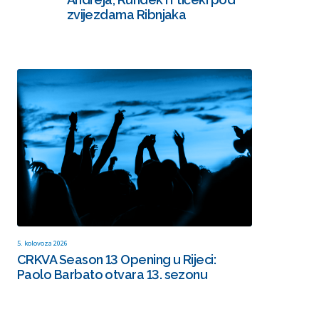
zvijezdama Ribnjaka
5. kolovoza 2026
CRKVA Season 13 Opening u Rijeci:
Paolo Barbato otvara 13. sezonu