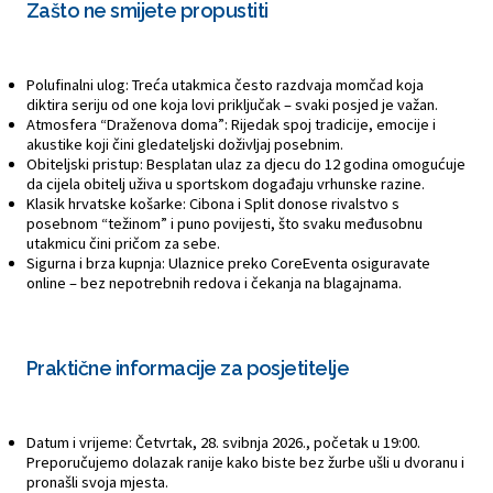
Zašto ne smijete propustiti
Polufinalni ulog: Treća utakmica često razdvaja momčad koja
diktira seriju od one koja lovi priključak – svaki posjed je važan.
Atmosfera “Draženova doma”: Rijedak spoj tradicije, emocije i
akustike koji čini gledateljski doživljaj posebnim.
Obiteljski pristup: Besplatan ulaz za djecu do 12 godina omogućuje
da cijela obitelj uživa u sportskom događaju vrhunske razine.
Klasik hrvatske košarke: Cibona i Split donose rivalstvo s
posebnom “težinom” i puno povijesti, što svaku međusobnu
utakmicu čini pričom za sebe.
Sigurna i brza kupnja: Ulaznice preko CoreEventa osiguravate
online – bez nepotrebnih redova i čekanja na blagajnama.
Praktične informacije za posjetitelje
Datum i vrijeme: Četvrtak, 28. svibnja 2026., početak u 19:00.
Preporučujemo dolazak ranije kako biste bez žurbe ušli u dvoranu i
pronašli svoja mjesta.