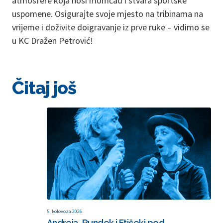
atmosfere koja nosi momčad i stvara sportske
uspomene. Osigurajte svoje mjesto na tribinama na
vrijeme i doživite doigravanje iz prve ruke – vidimo se
u KC Dražen Petrović!
Čitaj još
5. kolovoza 2026
Andreja, Rundek i Ftičeki pod