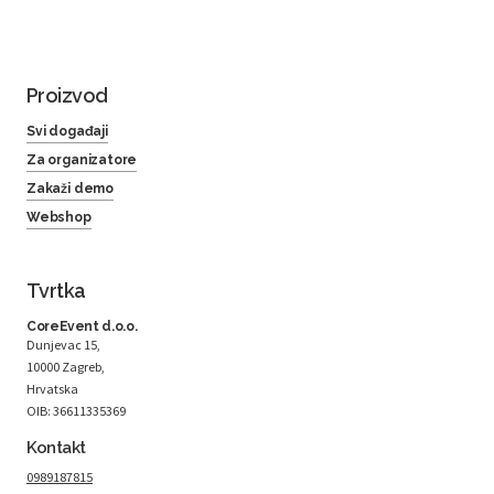
Proizvod
Svi događaji
Za organizatore
Zakaži demo
Webshop
Tvrtka
CoreEvent d.o.o.
Dunjevac 15,
10000 Zagreb,
Hrvatska
OIB: 36611335369
Kontakt
0989187815