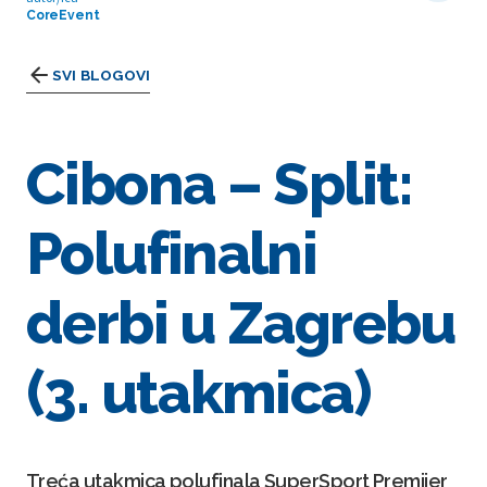
CoreEvent
SVI BLOGOVI
Cibona – Split:
Polufinalni
derbi u Zagrebu
(3. utakmica)
Treća utakmica polufinala SuperSport Premijer