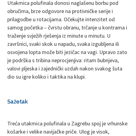
Utakmica polufinala donosi naglašenu borbu pod
obručima, brze odgovore na protivničke serije i
prilagodbe u rotacijama. Očekujte intenzitet od
samog početka – čvrstu obranu, trčanje u kontrama i
traženje svježih rješenja iz minute u minutu. U
završnici, svaki skok u napadu, svaka izgubljena ili
osvojena lopta može biti jezičac na vagi. Upravo zato
je podrška s tribina neprocjenjiva: ritam bubnjeva,
valovi pljeska i zajednički uzdah nakon svakog šuta
dio su igre koliko i taktika na klupi.
Sažetak
Treća utakmica polufinala u Zagrebu spoj je vrhunske
košarke i velike navijačke priče. Ulog je visok,