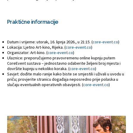
Praktične informacije
Datum i vrijeme: utorak, 16. lipnja 2026., u 21:15. (
core-event.co
)
Lokacija: Ljetno Art-kino, Rijeka. (
core-event.co
)
Organizator: Art-kino. (
core-event.co
)
Ulaznice: preporučujemo pravovremenu online kupnju putem
CoreEvent sustava – jednostavno odaberite željeni broj mjesta i
dovršite kupnju u nekoliko koraka. (
core-event.co
)
Savjet: dođite malo ranije kako biste se smjestili i uživali u uvodu u
priču; provjerite stranicu događaja neposredno prije polaska u
slučaju eventualnih operativnih obavijesti. (
core-event.co
)