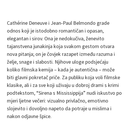
Cathérine Deneuve i Jean‑Paul Belmondo grade
odnos koji je istodobno romantičan i opasan,
elegantan i sirov. Ona je nedokučiva, ženevito
tajanstvena junakinja koja svakom gestom otvara
nova pitanja; on je čovjek razapet između razuma i
želje, snage i slabosti. Njihove uloge podsjećaju
koliko filmska kemija – kada je autentična – može
biti glavni pokretač priče. Za publiku koja voli filmske
klasike, ali i za sve koji uživaju u dobroj drami s krimi
podtekstom, “Sirena s Mississippija” nudi iskustvo po
mjeri ljetne večeri: vizualno privlačno, emotivno
slojevito i dovoljno napeto da potraje u mislima i
nakon odjavne špice.