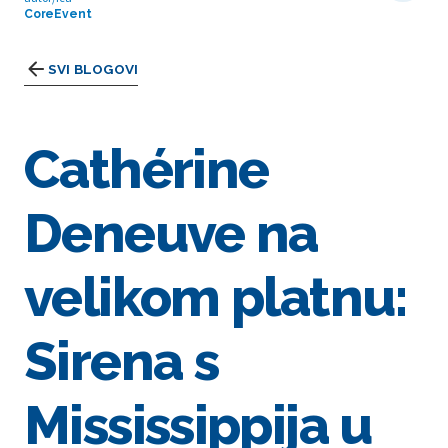
CoreEvent
SVI BLOGOVI
Cathérine
Deneuve na
velikom platnu:
Sirena s
Mississippija u