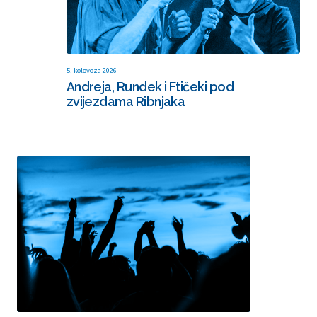
5. kolovoza 2026
Andreja, Rundek i Ftičeki pod
zvijezdama Ribnjaka