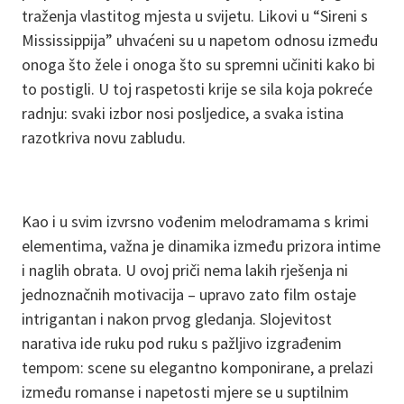
traženja vlastitog mjesta u svijetu. Likovi u “Sireni s
Mississippija” uhvaćeni su u napetom odnosu između
onoga što žele i onoga što su spremni učiniti kako bi
to postigli. U toj raspetosti krije se sila koja pokreće
radnju: svaki izbor nosi posljedice, a svaka istina
razotkriva novu zabludu.
Kao i u svim izvrsno vođenim melodramama s krimi
elementima, važna je dinamika između prizora intime
i naglih obrata. U ovoj priči nema lakih rješenja ni
jednoznačnih motivacija – upravo zato film ostaje
intrigantan i nakon prvog gledanja. Slojevitost
narativa ide ruku pod ruku s pažljivo izgrađenim
tempom: scene su elegantno komponirane, a prelazi
između romanse i napetosti mjere se u suptilnim