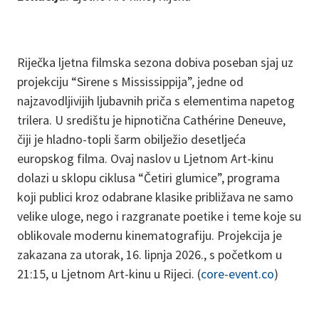
Riječka ljetna filmska sezona dobiva poseban sjaj uz
projekciju “Sirene s Mississippija”, jedne od
najzavodljivijih ljubavnih priča s elementima napetog
trilera. U središtu je hipnotična Cathérine Deneuve,
čiji je hladno-topli šarm obilježio desetljeća
europskog filma. Ovaj naslov u Ljetnom Art-kinu
dolazi u sklopu ciklusa “Četiri glumice”, programa
koji publici kroz odabrane klasike približava ne samo
velike uloge, nego i razgranate poetike i teme koje su
oblikovale modernu kinematografiju. Projekcija je
zakazana za utorak, 16. lipnja 2026., s početkom u
21:15, u Ljetnom Art-kinu u Rijeci. (
core-event.co
)