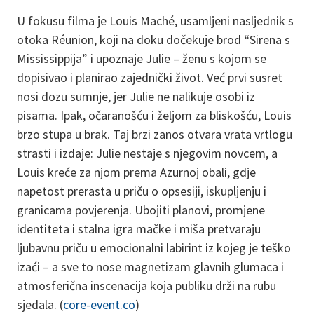
U fokusu filma je Louis Maché, usamljeni nasljednik s
otoka Réunion, koji na doku dočekuje brod “Sirena s
Mississippija” i upoznaje Julie – ženu s kojom se
dopisivao i planirao zajednički život. Već prvi susret
nosi dozu sumnje, jer Julie ne nalikuje osobi iz
pisama. Ipak, očaranošću i željom za bliskošću, Louis
brzo stupa u brak. Taj brzi zanos otvara vrata vrtlogu
strasti i izdaje: Julie nestaje s njegovim novcem, a
Louis kreće za njom prema Azurnoj obali, gdje
napetost prerasta u priču o opsesiji, iskupljenju i
granicama povjerenja. Ubojiti planovi, promjene
identiteta i stalna igra mačke i miša pretvaraju
ljubavnu priču u emocionalni labirint iz kojeg je teško
izaći – a sve to nose magnetizam glavnih glumaca i
atmosferična inscenacija koja publiku drži na rubu
sjedala. (
core-event.co
)