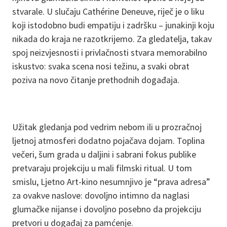
stvarale. U slučaju Cathérine Deneuve, riječ je o liku
koji istodobno budi empatiju i zadršku – junakinji koju
nikada do kraja ne razotkrijemo. Za gledatelja, takav
spoj neizvjesnosti i privlačnosti stvara memorabilno
iskustvo: svaka scena nosi težinu, a svaki obrat
poziva na novo čitanje prethodnih događaja.
Užitak gledanja pod vedrim nebom ili u prozračnoj
ljetnoj atmosferi dodatno pojačava dojam. Toplina
večeri, šum grada u daljini i sabrani fokus publike
pretvaraju projekciju u mali filmski ritual. U tom
smislu, Ljetno Art-kino nesumnjivo je “prava adresa”
za ovakve naslove: dovoljno intimno da naglasi
glumačke nijanse i dovoljno posebno da projekciju
pretvori u događaj za pamćenje.