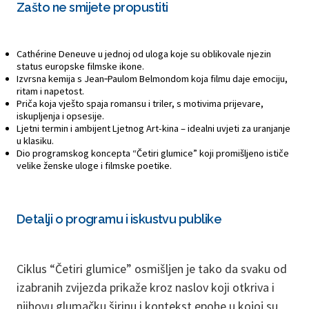
Zašto ne smijete propustiti
Cathérine Deneuve u jednoj od uloga koje su oblikovale njezin
status europske filmske ikone.
Izvrsna kemija s Jean‑Paulom Belmondom koja filmu daje emociju,
ritam i napetost.
Priča koja vješto spaja romansu i triler, s motivima prijevare,
iskupljenja i opsesije.
Ljetni termin i ambijent Ljetnog Art-kina – idealni uvjeti za uranjanje
u klasiku.
Dio programskog koncepta “Četiri glumice” koji promišljeno ističe
velike ženske uloge i filmske poetike.
Detalji o programu i iskustvu publike
Ciklus “Četiri glumice” osmišljen je tako da svaku od
izabranih zvijezda prikaže kroz naslov koji otkriva i
njihovu glumačku širinu i kontekst epohe u kojoj su